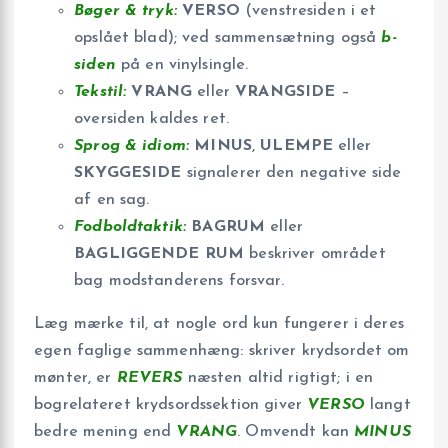
Bøger & tryk:
VERSO
(venstresiden i et
opslået blad); ved sammensætning også
b-
siden
på en vinylsingle.
Tekstil:
VRANG
eller
VRANGSIDE
–
oversiden kaldes ret.
Sprog & idiom:
MINUS
,
ULEMPE
eller
SKYGGESIDE
signalerer den negative side
af en sag.
Fodboldtaktik:
BAGRUM
eller
BAGLIGGENDE RUM
beskriver området
bag modstanderens forsvar.
Læg mærke til, at nogle ord kun fungerer i deres
egen faglige sammenhæng: skriver krydsordet om
mønter, er
REVERS
næsten altid rigtigt; i en
bogrelateret krydsordssektion giver
VERSO
langt
bedre mening end
VRANG
. Omvendt kan
MINUS