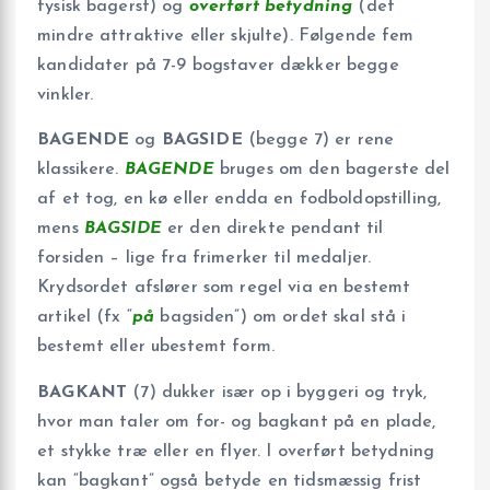
fysisk bagerst) og
overført betydning
(det
mindre attraktive eller skjulte). Følgende fem
kandidater på 7-9 bogstaver dækker begge
vinkler.
BAGENDE
og
BAGSIDE
(begge 7) er rene
klassikere.
BAGENDE
bruges om den bagerste del
af et tog, en kø eller endda en fodboldopstilling,
mens
BAGSIDE
er den direkte pendant til
forsiden – lige fra frimerker til medaljer.
Krydsordet afslører som regel via en bestemt
artikel (fx “
på
bagsiden”) om ordet skal stå i
bestemt eller ubestemt form.
BAGKANT
(7) dukker især op i byggeri og tryk,
hvor man taler om for- og bagkant på en plade,
et stykke træ eller en flyer. I overført betydning
kan “bagkant” også betyde en tidsmæssig frist