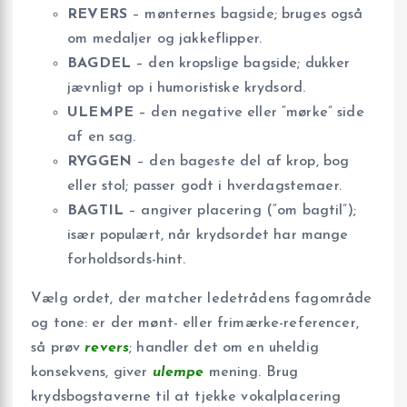
REVERS
– mønternes bagside; bruges også
om medaljer og jakkeflipper.
BAGDEL
– den kropslige bagside; dukker
jævnligt op i humoristiske krydsord.
ULEMPE
– den negative eller “mørke” side
af en sag.
RYGGEN
– den bageste del af krop, bog
eller stol; passer godt i hverdagstemaer.
BAGTIL
– angiver placering (“om bagtil”);
især populært, når krydsordet har mange
forholdsords-hint.
Vælg ordet, der matcher ledetrådens fagområde
og tone: er der mønt- eller frimærke-referencer,
så prøv
revers
; handler det om en uheldig
konsekvens, giver
ulempe
mening. Brug
krydsbogstaverne til at tjekke vokalplacering