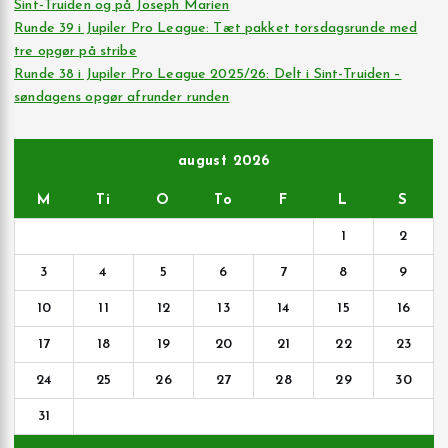
Sint‑Truiden og på Joseph Marien
Runde 39 i Jupiler Pro League: Tæt pakket torsdagsrunde med
tre opgør på stribe
Runde 38 i Jupiler Pro League 2025/26: Delt i Sint-Truiden –
søndagens opgør afrunder runden
august 2026
M
Ti
O
To
F
L
S
1
2
3
4
5
6
7
8
9
10
11
12
13
14
15
16
17
18
19
20
21
22
23
24
25
26
27
28
29
30
31