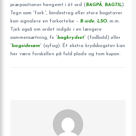
præpositioner hengemt i ét ord (
BAGPÅ
,
BAGTIL
).
Tegn som “fork.”, bindestreg eller store bogstaver
kan signalere en forkortelse –
B-side
,
LSO.
m.m.
Tjek også om ordet indgår i en længere
sammensætning, fx “
bagkrydset
” (fodbold) eller
“
bagsidesøm
” (syfag). Ét ekstra krydsbogstav kan
her være forskellen på fuld plade og tom kupon.