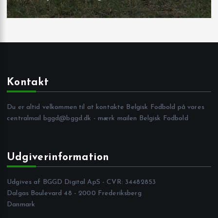
Kontakt
Du er altid velkommen til at kontakte Belgisk Fodbold på vores
centralmail
bggd@bggd.dk
- mærk mailen Belgisk Fodbold
Udgiverinformation
Udgives af BGGD Digital ApS - CVR: 34482853
Dalgas Boulevard 48 - 2000 Frederiksberg
Danmark