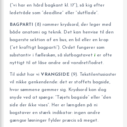
(”vi har en hård bagkant kl. 17”), så kig efter
ledetråde som “deadline” eller “slutflade”.
BAGPARTI
(8) rammer krydsord, der leger med
både anatomi og teknik. Det kan henvise til den
bagerste sektion af en bus, en bil eller en krop
(”et kraftigt bagparti”). Ordet fungerer som
substantiv i fælleskøn, så slutbogstavet
i
er ofte
nyttigt til at låse andre ord vandret/lodret.
Til sidst har vi
VRANGSIDE
(9). Tekstilentusiaster
vil nikke genkendende: det er stoffets bagside,
hvor sømmene gemmer sig. Krydsord kan dog
snyde ved at spørge: “Tøjets bagside” eller “den
side der ikke vises”. Her er længden på ni
bogstaver en stærk indikator: ingen andre
gængse løsninger fylder præcis så meget.