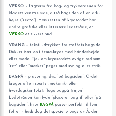
VERSO
– fagterm fra bog- og trykverdenen for
bladets venstre side, altså bagsiden af en ark-
højre (“recto”). Hvis resten af krydsordet har
andre grafiske eller litterære ledetråde, er
VERSO
et sikkert bud.
VRANG
– tekstiludtrykket for stoffets bagside.
Dukker især op i tema-kryds med håndarbejde
eller mode. Tjek om krydsordets øvrige ord som
“ret” eller “masker” peger mod syning eller strik.
BAGPÅ
– placering, dvs. “på bagsiden”. Ordet
bruges ofte i sports-, mekanik- eller
hverdagskontekst: “logo bagpå trøjen”.
Ledetråden kan lyde “placeret bagtil” eller “på
bagsiden”, hvor
BAGPÅ
passer perfekt til fem
felter – husk dog det specielle bogstav Å, der