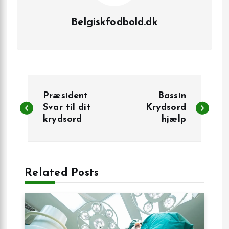
Belgiskfodbold.dk
I
Præsident
Bassin
n
Svar til dit
Krydsord
krydsord
hjælp
d
l
Related Posts
æ
g