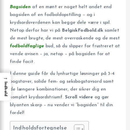
Bagsiden
af en mønt er noget helt andet end
bagsiden af en fodboldopstilling – og i
krydsordsverdenen kan begge dele være i spil.
Netop derfor har vi på
BelgiskFodbold.dk
samlet
de mest brugte, de mest overraskende og de mest
fodboldfaglige
bud, så du slipper for frustreret at
vende avisen – ja, netop – på bagsiden for at
finde facit.
I denne guide får du lynhurtige løsninger på 3-4
→
bogstaver, solide fem- og seksbogstavsord samt
Indhold
de længere kombinationer, der sikrer dig en
komplet krydsordstriumf.
Scroll videre
og gør
blyanten skarp – nu vender vi “bagsiden” til din
fordel!
Indholdsfortegnelse