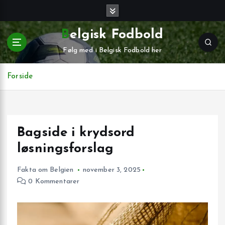
G
å
t
Belgisk Fodbold
i
Følg med i Belgisk Fodbold her
l
i
n
Forside
d
h
o
l
Bagside i krydsord
d
løsningsforslag
Fakta om Belgien
november 3, 2025
0 Kommentarer