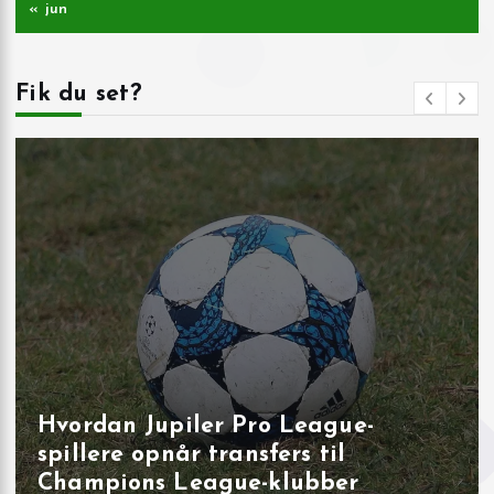
« jun
Fik du set?
Målbrag i runde 40: overbevisende
udladninger i Brugge, Sint‑Truiden
og på Joseph Marien