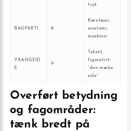
tryk
Køretøjer,
BAGPARTI
8
anatomi,
maskiner
Tekstil,
VRANGSID
figurativt:
9
E
“den mørke
side”
Overført betydning
og fagområder:
tænk bredt på