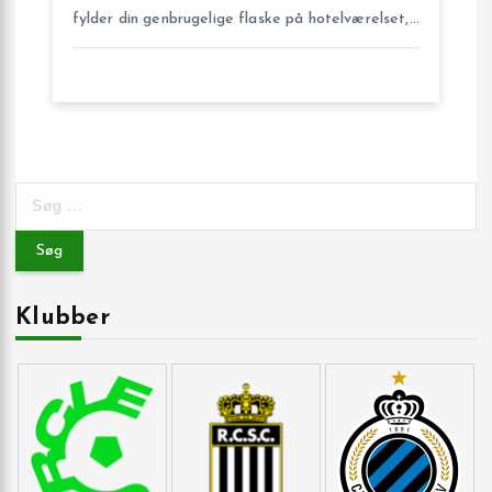
fylder din genbrugelige flaske på hotelværelset,…
S
ø
g
e
f
Klubber
t
e
r
: