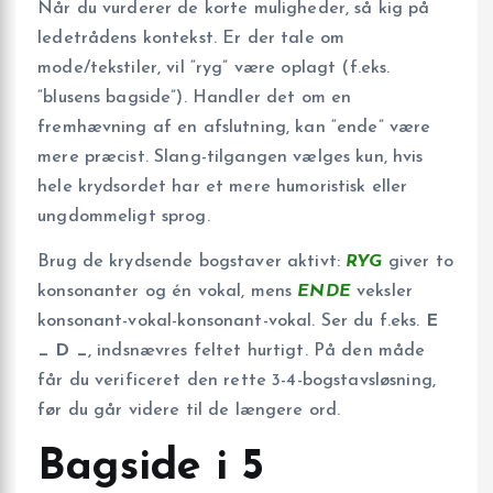
Når du vurderer de korte muligheder, så kig på
ledetrådens kontekst. Er der tale om
mode/tekstiler, vil “ryg” være oplagt (f.eks.
“blusens bagside”). Handler det om en
fremhævning af en afslutning, kan “ende” være
mere præcist. Slang-tilgangen vælges kun, hvis
hele krydsordet har et mere humoristisk eller
ungdommeligt sprog.
Brug de krydsende bogstaver aktivt:
RYG
giver to
konsonanter og én vokal, mens
ENDE
veksler
konsonant-vokal-konsonant-vokal. Ser du f.eks.
E
_ D _
, indsnævres feltet hurtigt. På den måde
får du verificeret den rette 3-4-bogstavsløsning,
før du går videre til de længere ord.
Bagside i 5