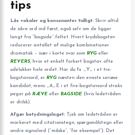
tips
Lås vokaler og konsonanter tidligt:
Skriv altid
de sikre ord ind først, også selv om de ligger
langt fra “bagside”-feltet. Hvert krydsbogstav
reducerer antallet af mulige kombinationer
dramatisk – især i korte svar som
RYG
eller
REVERS
, hvor et enkelt forkert bogstav ofte
udelukker hele ordet. Har du fx _Y_ i et tre-
bogstavsord, er
RYG
næsten den eneste seriøse
kandidat, mens _A_E i et fire-bogstavsord straks
peger på
RÆVE
eller
BAGSIDE
(hvis ledetråden
er drilsk).
Afgør betydningslaget:
Tjek om ledetråden er
markeret med citationstegn, spørgsmålstegn eller
andre signalord (“måske”, “for eksempel”). Det