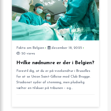
s
n
a
v
Fakta om Belgien
december 18, 2025
i
50 views
g
Hvilke nødnumre er der i Belgien?
Forestil dig, at du er på weekendtur i Bruxelles
a
for at se Union Saint-Gilloise mod Club Brugge.
Stadionet syder af stemning, men pludselig
t
vælter en tilskuer på tribunen – og…
i