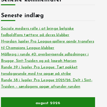
Seneste kommentarer
Seneste indlæg
Sociale mediers rolle i at bringe belgiske
fodboldfans tættere på deres klubber
Hvordan Jupiler Pro League-spillere opnår transfers
til Champions League-klubber
Målbrag i runde 40: overbevisende udladninger i
Brugge, Sint‑Truiden og på Joseph Marien
Runde 39 i Jupiler Pro League: Tæt pakket
torsdagsrunde med tre opgør på stribe
Runde 38 i Jupiler Pro League 2025/26: Delt i Sint-
Truiden – søndagens opgør afrunder runden
august 2026