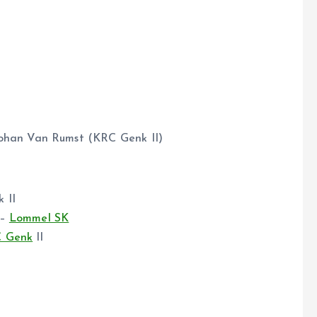
ohan Van Rumst (KRC Genk II)
k II
 –
Lommel SK
 Genk
II