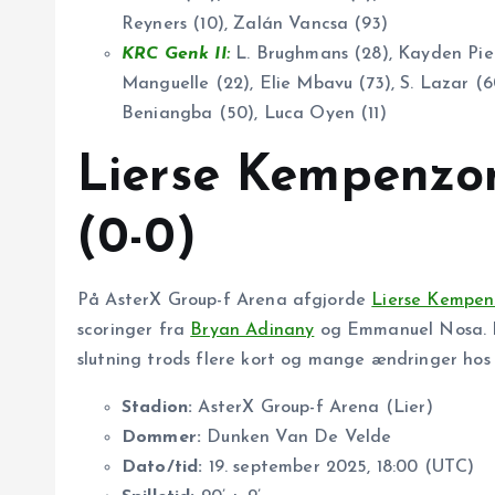
Reyners (10), Zalán Vancsa (93)
KRC Genk II:
L. Brughmans (28), Kayden Pie
Manguelle (22), Elie Mbavu (73), S. Lazar (6
Beniangba (50), Luca Oyen (11)
Lierse Kempenz
(0-0)
På AsterX Group-f Arena afgjorde
Lierse Kempe
scoringer fra
Bryan Adinany
og Emmanuel Nosa. En
slutning trods flere kort og mange ændringer hos
Stadion:
AsterX Group-f Arena (Lier)
Dommer:
Dunken Van De Velde
Dato/tid:
19. september 2025, 18:00 (UTC)