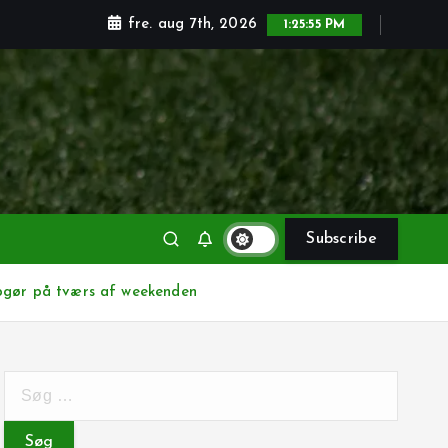
fre. aug 7th, 2026
1:25:57 PM
Subscribe
opgør på tværs af weekenden
S
ø
g