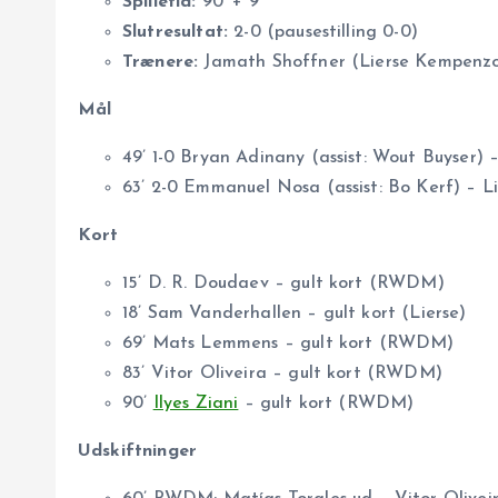
Spilletid:
90’ + 9’
Slutresultat:
2-0 (pausestilling 0-0)
Trænere:
Jamath Shoffner (Lierse Kempenz
Mål
49’ 1-0 Bryan Adinany (assist: Wout Buyser) –
63’ 2-0 Emmanuel Nosa (assist: Bo Kerf) – Li
Kort
15’ D. R. Doudaev – gult kort (RWDM)
18’ Sam Vanderhallen – gult kort (Lierse)
69’ Mats Lemmens – gult kort (RWDM)
83’ Vitor Oliveira – gult kort (RWDM)
90’
Ilyes Ziani
– gult kort (RWDM)
Udskiftninger