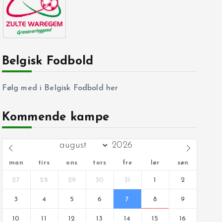
Belgisk Fodbold
Følg med i Belgisk Fodbold her
Kommende kampe
man
tirs
ons
tors
fre
lør
søn
27
28
29
30
31
1
2
3
4
5
6
7
8
9
10
11
12
13
14
15
16