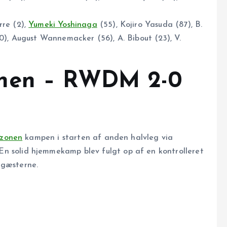
rre (2),
Yumeki Yoshinaga
(55), Kojiro Yasuda (87), B.
0), August Wannemacker (56), A. Bibout (23), V.
onen – RWDM 2-0
nzonen
kampen i starten af anden halvleg via
 solid hjemmekamp blev fulgt op af en kontrolleret
 gæsterne.