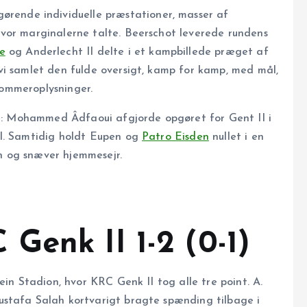
ørende individuelle præstationer, masser af
vor marginalerne talte. Beerschot leverede rundens
e
og Anderlecht II delte i et kampbillede præget af
vi samlet den fulde oversigt, kamp for kamp, med mål,
 dommeroplysninger.
ere: Mohammed Âdfaoui afgjorde opgøret for Gent II i
el. Samtidig holdt Eupen og
Patro Eisden
nullet i en
n og snæver hjemmesejr.
Genk II 1-2 (0-1)
ein Stadion, hvor KRC Genk II tog alle tre point. A.
ustafa Salah kortvarigt bragte spænding tilbage i