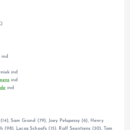
K)
 ind
niuk ind
mens
ind
lde
ind
 (14), Sam Grand (79), Joey Pelupessy (6), Henry
 (98), Lucas Schoofs (15), Ralf Seuntjens (30), Tom