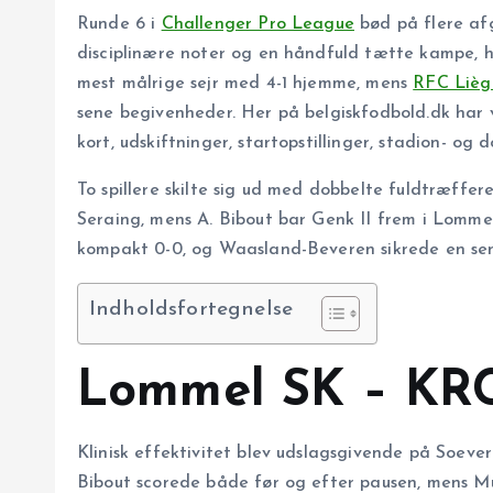
Runde 6 i
Challenger Pro League
bød på flere afg
disciplinære noter og en håndfuld tætte kampe, h
mest målrige sejr med 4-1 hjemme, mens
RFC Lièg
sene begivenheder. Her på belgiskfodbold.dk har 
kort, udskiftninger, startopstillinger, stadion- og
To spillere skilte sig ud med dobbelte fuldtræff
Seraing, mens A. Bibout bar Genk II frem i Lomm
kompakt 0-0, og Waasland-Beveren sikrede en se
Indholdsfortegnelse
Lommel SK – KRC 
Klinisk effektivitet blev udslagsgivende på Soever
Bibout scorede både før og efter pausen, mens M