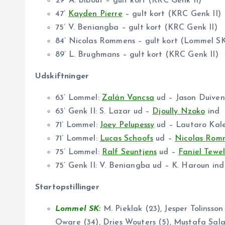
29’ A. Bibout – gult kort (KRC Genk II)
47’
Kayden Pierre
– gult kort (KRC Genk II)
75’ V. Beniangba – gult kort (KRC Genk II)
84’ Nicolas Rommens – gult kort (Lommel S
89’ L. Brughmans – gult kort (KRC Genk II)
Udskiftninger
63’ Lommel:
Zalán Vancsa
ud – Jason Duiven
63’ Genk II: S. Lazar ud –
Djoully Nzoko
ind
71’ Lommel:
Joey Pelupessy
ud – Lautaro Kale
71’ Lommel:
Lucas Schoofs
ud –
Nicolas Rom
75’ Lommel:
Ralf Seuntjens
ud –
Faniel Tewe
75’ Genk II: V. Beniangba ud – K. Haroun ind
Startopstillinger
Lommel SK:
M. Pieklak (23), Jesper Tolinsson
Oware (34), Dries Wouters (5), Mustafa Salah