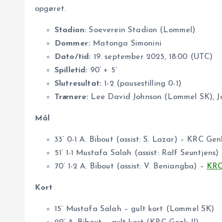
opgøret.
Stadion:
Soeverein Stadion (Lommel)
Dommer:
Matonga Simonini
Dato/tid:
19. september 2025, 18:00 (UTC)
Spilletid:
90’ + 5’
Slutresultat:
1-2 (pausestilling 0-1)
Trænere:
Lee David Johnson (Lommel SK), J
Mål
33’ 0-1 A. Bibout (assist: S. Lazar) – KRC Gen
51’ 1-1 Mustafa Salah (assist: Ralf Seuntjens)
70’ 1-2 A. Bibout (assist: V. Beniangba) –
KRC
Kort
15’ Mustafa Salah – gult kort (Lommel SK)