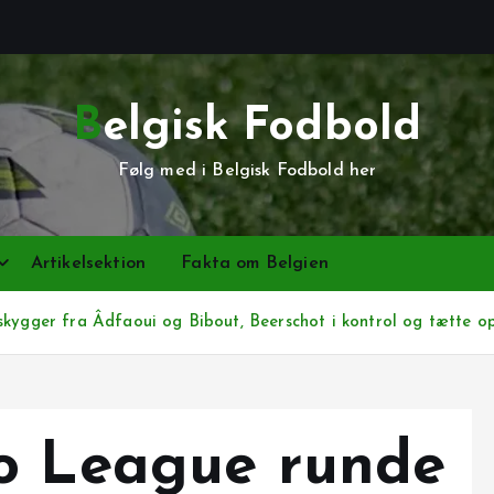
Belgisk Fodbold
Følg med i Belgisk Fodbold her
Artikelsektion
Fakta om Belgien
kygger fra Âdfaoui og Bibout, Beerschot i kontrol og tætte 
o League runde