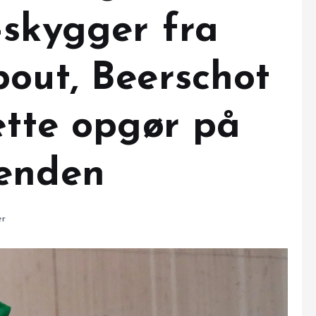
-skygger fra
bout, Beerschot
ætte opgør på
kenden
r