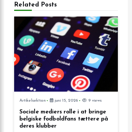
Related Posts
n
a
v
i
g
a
t
Artikelsektion
juni 15, 2026
9 views
i
Sociale mediers rolle i at bringe
belgiske fodboldfans tættere på
o
deres klubber