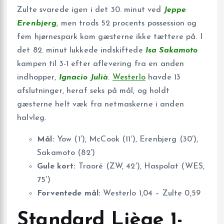
Zulte svarede igen i det 30. minut ved
Jeppe
Erenbjerg
, men trods 52 procents possession og
fem hjørnespark kom gæsterne ikke tættere på. I
det 82. minut lukkede indskiftede
Isa Sakamoto
kampen til 3-1 efter aflevering fra en anden
indhopper,
Ignacio Julià
.
Westerlo
havde 13
afslutninger, heraf seks på mål, og holdt
gæsterne helt væk fra netmaskerne i anden
halvleg.
Mål:
Yow (1′), McCook (11′), Erenbjerg (30′),
Sakamoto (82′)
Gule kort:
Traoré (ZW, 42′), Haspolat (WES,
75′)
Forventede mål:
Westerlo 1,04 – Zulte 0,59
Standard Liège 1-