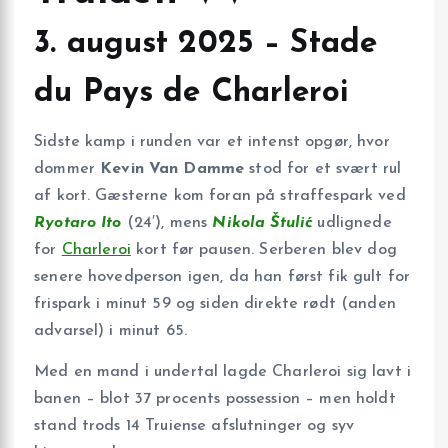
3. august 2025 – Stade
du Pays de Charleroi
Sidste kamp i runden var et intenst opgør, hvor
dommer
Kevin Van Damme
stod for et svært rul
af kort. Gæsterne kom foran på straffespark ved
Ryotaro Ito
(24′), mens
Nikola Štulić
udlignede
for
Charleroi
kort før pausen. Serberen blev dog
senere hovedperson igen, da han først fik gult for
frispark i minut 59 og siden direkte rødt (anden
advarsel) i minut 65.
Med en mand i undertal lagde Charleroi sig lavt i
banen – blot 37 procents possession – men holdt
stand trods 14 Truiense afslutninger og syv