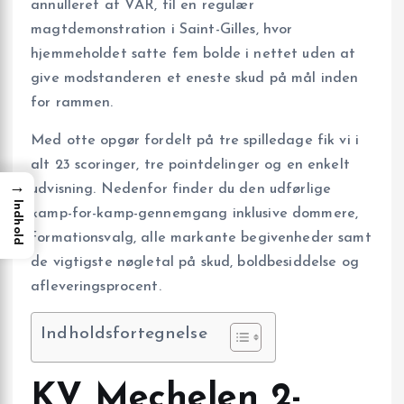
annulleret af VAR, til en regulær
magtdemonstration i Saint-Gilles, hvor
hjemmeholdet satte fem bolde i nettet uden at
give modstanderen et eneste skud på mål inden
for rammen.
Med otte opgør fordelt på tre spilledage fik vi i
alt 23 scoringer, tre pointdelinger og en enkelt
→
udvisning. Nedenfor finder du den udførlige
Indhold
kamp-for-kamp-gennemgang inklusive dommere,
formationsvalg, alle markante begivenheder samt
de vigtigste nøgletal på skud, bol­dbesiddelse og
afleverings­procent.
Indholdsfortegnelse
KV Mechelen 2-