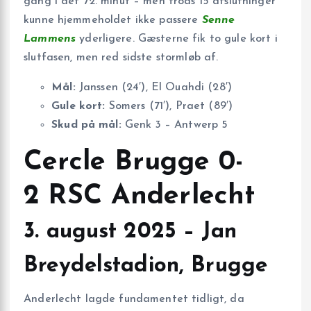
gang i det 72. minut – men trods 15 afslutninger
kunne hjemmeholdet ikke passere
Senne
Lammens
yderligere. Gæsterne fik to gule kort i
slutfasen, men red sidste stormløb af.
Mål:
Janssen (24′), El Ouahdi (28′)
Gule kort:
Somers (71′), Praet (89′)
Skud på mål:
Genk 3 – Antwerp 5
Cercle Brugge 0-
2 RSC Anderlecht
3. august 2025 – Jan
Breydelstadion, Brugge
Anderlecht lagde fundamentet tidligt, da