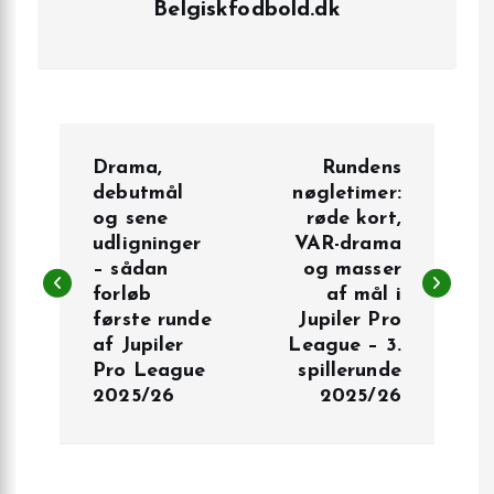
Belgiskfodbold.dk
I
Drama,
Rundens
n
debutmål
nøgletimer:
og sene
røde kort,
udligninger
VAR-drama
d
– sådan
og masser
forløb
af mål i
l
første runde
Jupiler Pro
af Jupiler
League – 3.
æ
Pro League
spillerunde
2025/26
2025/26
g
s