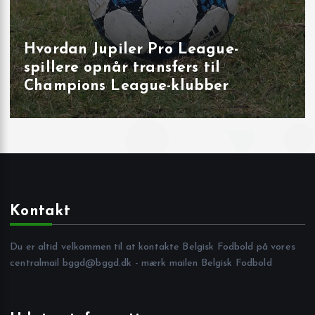
Målbrag i runde 40: overbevisende
udladninger i Brugge, Sint‑Truiden
og på Joseph Marien
Kontakt
Du er altid velkommen til at kontakte Belgisk Fodbold på vores
centralmail
bggd@bggd.dk
- mærk mailen Belgisk Fodbold