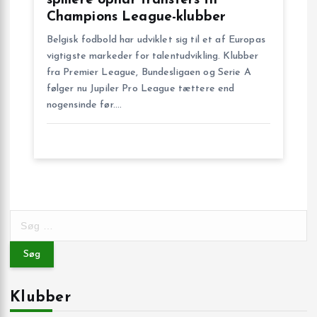
Champions League-klubber
Belgisk fodbold har udviklet sig til et af Europas
vigtigste markeder for talentudvikling. Klubber
fra Premier League, Bundesligaen og Serie A
følger nu Jupiler Pro League tættere end
nogensinde før.…
S
ø
g
e
f
Klubber
t
e