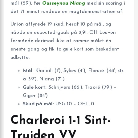
mål (59′), før
Ousseynou Niang
med sin scoring i
det 71. minut rundede en magtdemonstration af.
Union affyrede 19 skud, heraf 10 på mål, og
nåede en expected-goals på 2,91. OH Leuven
formåede derimod ikke at ramme målet én
eneste gang og fik to gule kort som beskedent
udbytte.
Mål:
Khalaili (1′), Sykes (4′), Florucz (48′, str.
& 59′), Niang (71′)
Gule kort:
Schrijvers (66′), Traoré (79′) –
Giger (84′)
Skud på mål:
USG 10 – OHL 0
Charleroi 1-1 Sint-
Truiden VV