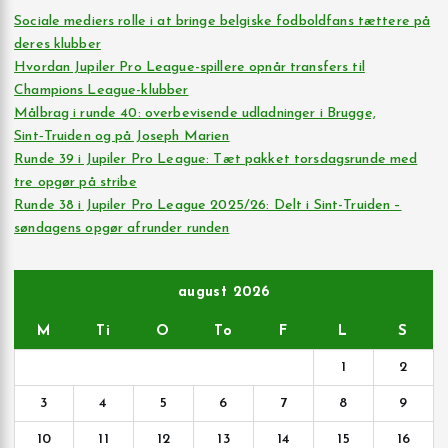
Sociale mediers rolle i at bringe belgiske fodboldfans tættere på
deres klubber
Hvordan Jupiler Pro League-spillere opnår transfers til
Champions League-klubber
Målbrag i runde 40: overbevisende udladninger i Brugge,
Sint‑Truiden og på Joseph Marien
Runde 39 i Jupiler Pro League: Tæt pakket torsdagsrunde med
tre opgør på stribe
Runde 38 i Jupiler Pro League 2025/26: Delt i Sint-Truiden –
søndagens opgør afrunder runden
august 2026
M
Ti
O
To
F
L
S
1
2
3
4
5
6
7
8
9
10
11
12
13
14
15
16