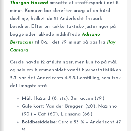
Thorgan Hazard
omsatte et straffespark i det 8.
minut. Kampen bar derefter præg af en hård
duel­linje, hvilket de 21 Anderlecht-frispark
bevidner. Efter en række taktiske justeringer på
begge sider lukkede indskiftede
Adriano
Bertaccini
til 0-2 i det 79. minut på pas fra
Ilay
Camara
.
Cercle havde 12 afslutninger, men kun to på mål,
og selv om hjemmeholdet vandt hjørnestatistikken
5-3, var det Anderlechts 4-2-3-1-opstilling, som trak
det længste strå.
Mål:
Hazard (8′, str.), Bertaccini (79′)
Gule kort:
Van der Bruggen (20′), Nazinho
(90′) – Cat (60′), Llansana (66′)
Boldbesiddelse:
Cercle 53 % – Anderlecht 47
%