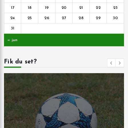
17
18
19
20
21
22
23
24
25
26
27
28
29
30
31
« jun
Fik du set?