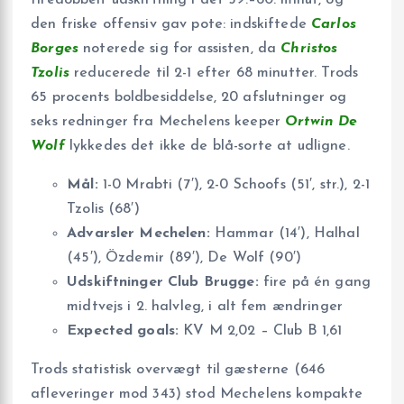
firedobbelt udskiftning i det 59.–60. minut, og
den friske offensiv gav pote: indskiftede
Carlos
Borges
noterede sig for assisten, da
Christos
Tzolis
reducerede til 2-1 efter 68 minutter. Trods
65 procents boldbesiddelse, 20 afslutninger og
seks redninger fra Mechelens keeper
Ortwin De
Wolf
lykkedes det ikke de blå-sorte at udligne.
Mål:
1-0 Mrabti (7′), 2-0 Schoofs (51′, str.), 2-1
Tzolis (68′)
Advarsler Mechelen:
Hammar (14′), Halhal
(45′), Özdemir (89′), De Wolf (90′)
Udskiftninger Club Brugge:
fire på én gang
midtvejs i 2. halvleg, i alt fem ændringer
Expected goals:
KV M 2,02 – Club B 1,61
Trods statistisk overvægt til gæsterne (646
afleveringer mod 343) stod Mechelens kompakte