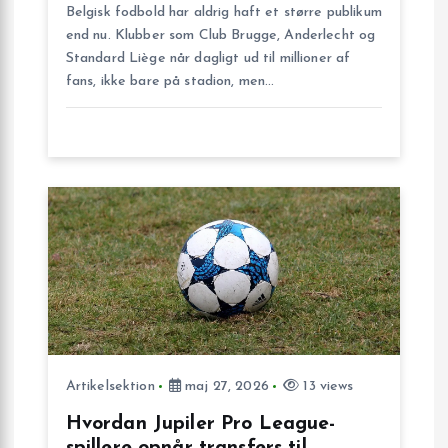
n
Belgisk fodbold har aldrig haft et større publikum
end nu. Klubber som Club Brugge, Anderlecht og
Standard Liège når dagligt ud til millioner af
fans, ikke bare på stadion, men…
Artikelsektion
maj 27, 2026
13 views
Hvordan Jupiler Pro League-
spillere opnår transfers til