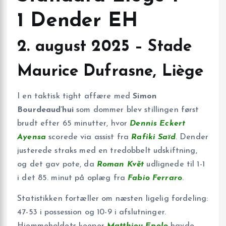
1 Dender EH
2. august 2025 – Stade
Maurice Dufrasne, Liège
I en taktisk tight affære med
Simon
Bourdeaud’hui
som dommer blev stillingen først
brudt efter 65 minutter, hvor
Dennis Eckert
Ayensa
scorede via assist fra
Rafiki Saïd
. Dender
justerede straks med en tredobbelt udskiftning,
og det gav pote, da
Roman Květ
udlignede til 1-1
i det 85. minut på oplæg fra
Fabio Ferraro
.
Statistikken fortæller om næsten ligelig fordeling:
47-53 i possession og 10-9 i afslutninger.
Hjemmeholdets keeper
Matthieu Epolo
havde