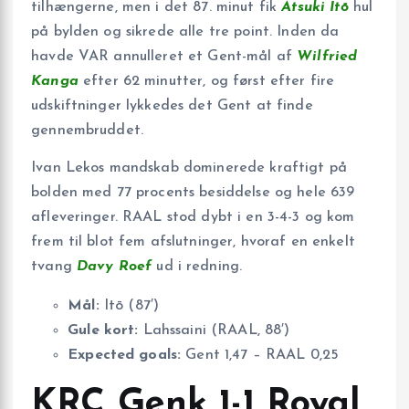
tilhængerne, men i det 87. minut fik
Atsuki Itō
hul
på bylden og sikrede alle tre point. Inden da
havde VAR annulleret et Gent-mål af
Wilfried
Kanga
efter 62 minutter, og først efter fire
udskiftninger lykkedes det Gent at finde
gennembruddet.
Ivan Lekos mandskab dominerede kraftigt på
bolden med 77 procents besiddelse og hele 639
afleveringer. RAAL stod dybt i en 3-4-3 og kom
frem til blot fem afslutninger, hvoraf en enkelt
tvang
Davy Roef
ud i redning.
Mål:
Itō (87′)
Gule kort:
Lahssaini (RAAL, 88′)
Expected goals:
Gent 1,47 – RAAL 0,25
KRC Genk 1-1 Royal