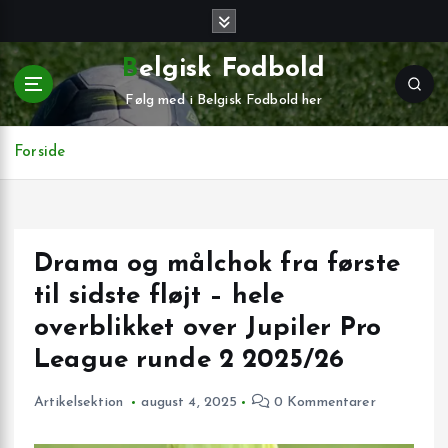
G
å
t
Belgisk Fodbold
i
Følg med i Belgisk Fodbold her
l
i
n
Forside
d
h
o
l
Drama og målchok fra første
d
til sidste fløjt – hele
overblikket over Jupiler Pro
League runde 2 2025/26
Artikelsektion
august 4, 2025
0 Kommentarer