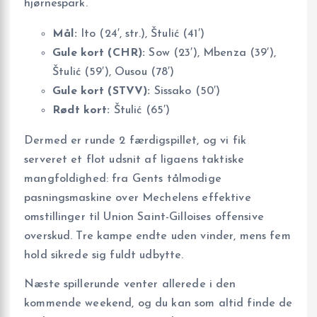
hjørnespark.
Mål:
Ito (24′, str.), Štulić (41′)
Gule kort (CHR):
Sow (23′), Mbenza (39′),
Štulić (59′), Ousou (78′)
Gule kort (STVV):
Sissako (50′)
Rødt kort:
Štulić (65′)
Dermed er runde 2 færdigspillet, og vi fik
serveret et flot udsnit af ligaens taktiske
mangfoldighed: fra Gents tålmodige
pasningsmaskine over Mechelens effektive
omstillinger til Union Saint-Gilloises offensive
overskud. Tre kampe endte uden vinder, mens fem
hold sikrede sig fuldt udbytte.
Næste spillerunde venter allerede i den
kommende weekend, og du kan som altid finde de