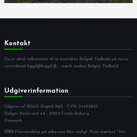
Kontakt
Du er altid velkommen til at kontakte Belgisk Fodbold på vores
centralmail
bggd@bggd.dk
- mærk mailen Belgisk Fodbold
Udgiverinformation
Udgives af BGGD Digital ApS - CVR: 34482853
Dalgas Boulevard 48 - 2000 Frederiksberg
Danmark
OBS:
Henvendelse på adressen ikke muligt. Post mærkes "Att: