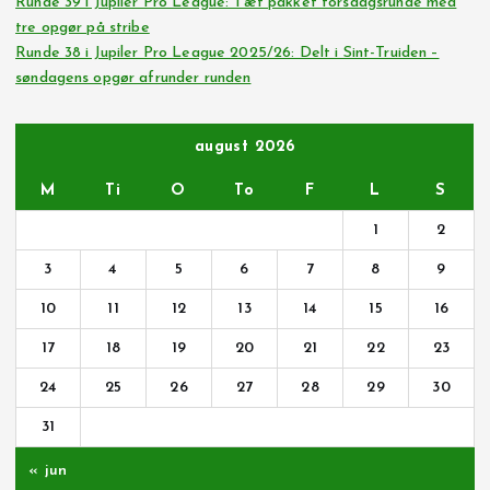
Runde 39 i Jupiler Pro League: Tæt pakket torsdagsrunde med
tre opgør på stribe
Runde 38 i Jupiler Pro League 2025/26: Delt i Sint-Truiden –
søndagens opgør afrunder runden
august 2026
M
Ti
O
To
F
L
S
1
2
3
4
5
6
7
8
9
10
11
12
13
14
15
16
17
18
19
20
21
22
23
24
25
26
27
28
29
30
31
« jun