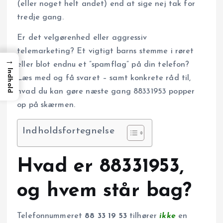
(eller noget helt andet) end at sige nej tak for
tredje gang.
Er det velgørenhed eller aggressiv
telemarketing? Et vigtigt barns stemme i røret
→
eller blot endnu et ”spamflag” på din telefon?
Indhold
Læs med og få svaret – samt konkrete råd til,
hvad du kan gøre næste gang 88331953 popper
op på skærmen.
Indholdsfortegnelse
Hvad er 88331953,
og hvem står bag?
Telefonnummeret
88 33 19 53
tilhører
ikke
en