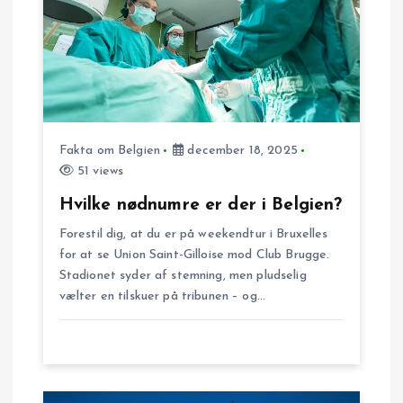
n
a
v
Fakta om Belgien
december 18, 2025
i
51 views
g
Hvilke nødnumre er der i Belgien?
Forestil dig, at du er på weekendtur i Bruxelles
a
for at se Union Saint-Gilloise mod Club Brugge.
Stadionet syder af stemning, men pludselig
t
vælter en tilskuer på tribunen – og…
i
o