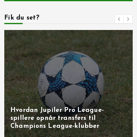
Fik du set?
Målbrag i runde 40: overbevisende
udladninger i Brugge, Sint‑Truiden
og på Joseph Marien