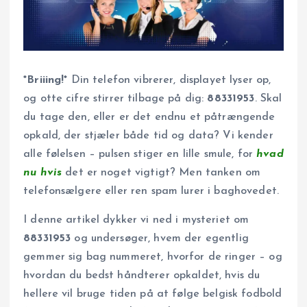
*Briiing!*
Din telefon vibrerer, displayet lyser op,
og otte cifre stirrer tilbage på dig:
88331953
. Skal
du tage den, eller er det endnu et påtrængende
opkald, der stjæler både tid og data? Vi kender
alle følelsen – pulsen stiger en lille smule, for
hvad
nu hvis
det er noget vigtigt? Men tanken om
telefonsælgere eller ren spam lurer i baghovedet.
I denne artikel dykker vi ned i mysteriet om
88331953
og undersøger, hvem der egentlig
gemmer sig bag nummeret, hvorfor de ringer – og
hvordan du bedst håndterer opkaldet, hvis du
hellere vil bruge tiden på at følge belgisk fodbold