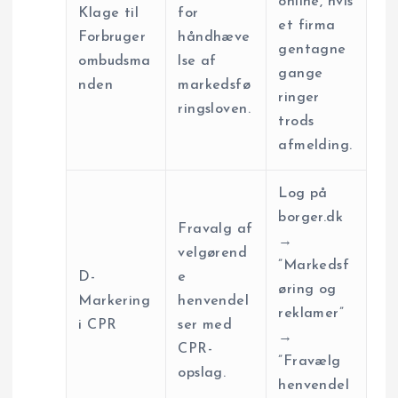
online, hvis
Klage til
for
et firma
Forbruger
håndhæve
gentagne
ombudsma
lse af
gange
nden
markedsfø
ringer
ringsloven.
trods
afmelding.
Log på
borger.dk
Fravalg af
→
velgørend
”Markedsf
D-
e
øring og
Markering
henvendel
reklamer”
i CPR
ser med
→
CPR-
”Fravælg
opslag.
henvendel