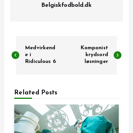
Belgiskfodbold.dk
I
Medvirkend
Komponist
n
e i
krydsord
Ridiculous 6
løsninger
d
l
Related Posts
æ
g
s