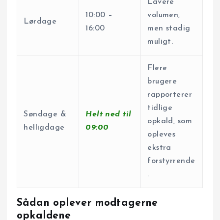
Lavere
10:00 –
volumen,
Lørdage
16:00
men stadig
muligt.
Flere
brugere
rapporterer
tidlige
Søndage &
Helt ned til
opkald, som
helligdage
09:00
opleves
ekstra
forstyrrende
.
Sådan oplever modtagerne
opkaldene