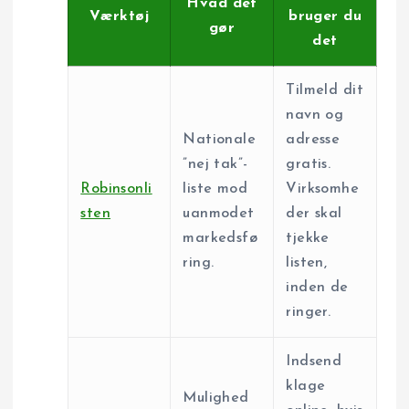
Hvad det
Værktøj
bruger du
gør
det
Tilmeld dit
navn og
Nationale
adresse
”nej tak”-
gratis.
Robinsonli
liste mod
Virksomhe
sten
uanmodet
der skal
markedsfø
tjekke
ring.
listen,
inden de
ringer.
Indsend
klage
Mulighed