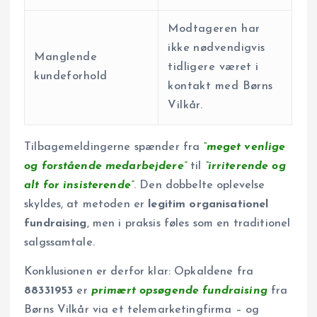
Modtageren har
ikke nødvendigvis
Manglende
tidligere været i
kundeforhold
kontakt med Børns
Vilkår.
Tilbagemeldingerne spænder fra
“meget venlige
og forstående medarbejdere”
til
“irriterende og
alt for insisterende”
. Den dobbelte oplevelse
skyldes, at metoden er
legitim organisationel
fundraising
, men i praksis føles som en traditionel
salgssamtale.
Konklusionen er derfor klar: Opkaldene fra
88331953
er
primært opsøgende fundraising
fra
Børns Vilkår via et telemarketingfirma – og