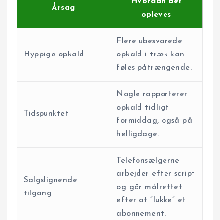
Hvordan det
Årsag
opleves
Flere ubesvarede
Hyppige opkald
opkald i træk kan
føles påtrængende.
Nogle rapporterer
opkald tidligt
Tidspunktet
formiddag, også på
helligdage.
Telefonsælgerne
arbejder efter script
Salgslignende
og går målrettet
tilgang
efter at “lukke” et
abonnement.