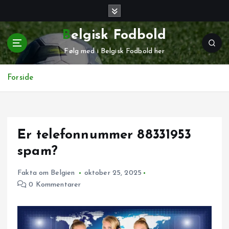
G
å
t
Belgisk Fodbold
i
Følg med i Belgisk Fodbold her
l
i
n
Forside
d
h
o
l
Er telefonnummer 88331953
d
spam?
Fakta om Belgien
oktober 25, 2025
0 Kommentarer