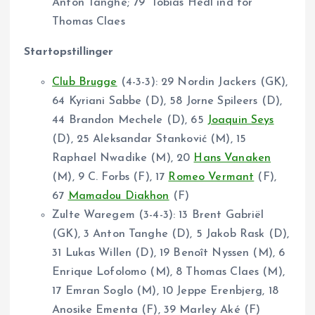
Anton Tanghe; 79′ Tobias Hedl ind for
Thomas Claes
Startopstillinger
Club Brugge
(4-3-3): 29 Nordin Jackers (GK),
64 Kyriani Sabbe (D), 58 Jorne Spileers (D),
44 Brandon Mechele (D), 65
Joaquin Seys
(D), 25 Aleksandar Stanković (M), 15
Raphael Nwadike (M), 20
Hans Vanaken
(M), 9 C. Forbs (F), 17
Romeo Vermant
(F),
67
Mamadou Diakhon
(F)
Zulte Waregem (3-4-3): 13 Brent Gabriël
(GK), 3 Anton Tanghe (D), 5 Jakob Rask (D),
31 Lukas Willen (D), 19 Benoît Nyssen (M), 6
Enrique Lofolomo (M), 8 Thomas Claes (M),
17 Emran Soglo (M), 10 Jeppe Erenbjerg, 18
Anosike Ementa (F), 39 Marley Aké (F)