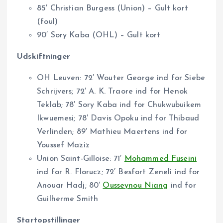
85′ Christian Burgess (Union) – Gult kort
(foul)
90′ Sory Kaba (OHL) – Gult kort
Udskiftninger
OH Leuven: 72′ Wouter George ind for Siebe
Schrijvers; 72′ A. K. Traore ind for Henok
Teklab; 78′ Sory Kaba ind for Chukwubuikem
Ikwuemesi; 78′ Davis Opoku ind for Thibaud
Verlinden; 89′ Mathieu Maertens ind for
Youssef Maziz
Union Saint-Gilloise: 71′
Mohammed Fuseini
ind for R. Florucz; 72′ Besfort Zeneli ind for
Anouar Hadj; 80′
Ousseynou Niang
ind for
Guilherme Smith
Startopstillinger