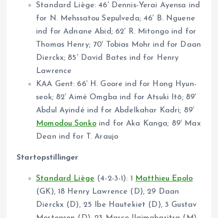
Standard Liège: 46′ Dennis-Yerai Ayensa ind
for N. Mehssatou Sepulveda; 46′ B. Nguene
ind for Adnane Abid; 62′ R. Mitongo ind for
Thomas Henry; 70′ Tobias Mohr ind for Daan
Dierckx; 85′ David Bates ind for Henry
Lawrence
KAA Gent: 66′ H. Goore ind for Hong Hyun-
seok; 82′ Aimé Omgba ind for Atsuki Itō; 89′
Abdul Ayindé ind for Abdelkahar Kadri; 89′
Momodou Sonko
ind for Aka Kanga; 89′ Max
Dean ind for T. Araujo
Startopstillinger
Standard Liège
(4-2-3-1): 1
Matthieu Epolo
(GK), 18 Henry Lawrence (D), 29 Daan
Dierckx (D), 25 Ibe Hautekiet (D), 3 Gustav
Mortensen (D), 23 Marco Ilaimaharitra (M),