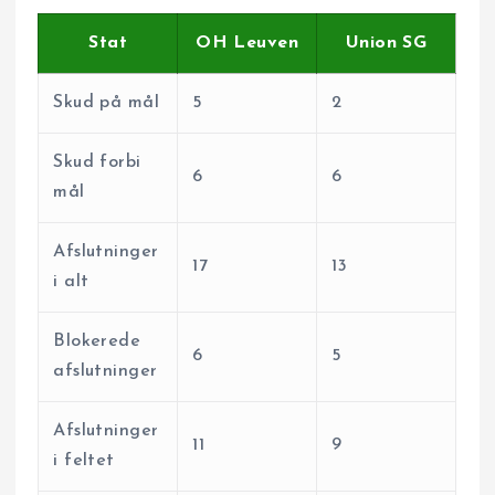
Stat
OH Leuven
Union SG
Skud på mål
5
2
Skud forbi
6
6
mål
Afslutninger
17
13
i alt
Blokerede
6
5
afslutninger
Afslutninger
11
9
i feltet