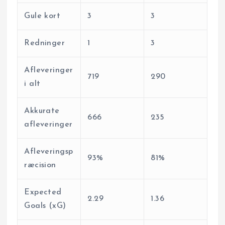
Gule kort
3
3
Redninger
1
3
Afleveringer
719
290
i alt
Akkurate
666
235
afleveringer
Afleveringsp
93%
81%
ræcision
Expected
2.29
1.36
Goals (xG)