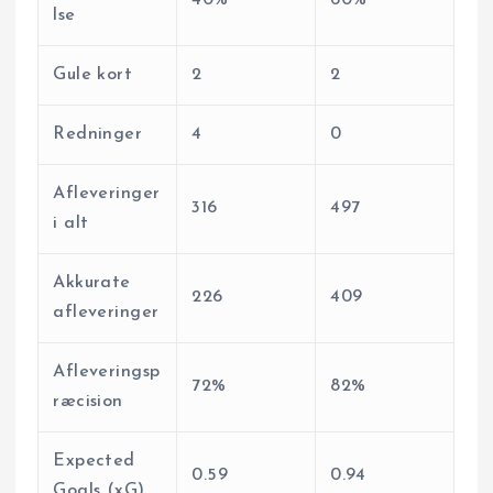
lse
Gule kort
2
2
Redninger
4
0
Afleveringer
316
497
i alt
Akkurate
226
409
afleveringer
Afleveringsp
72%
82%
ræcision
Expected
0.59
0.94
Goals (xG)