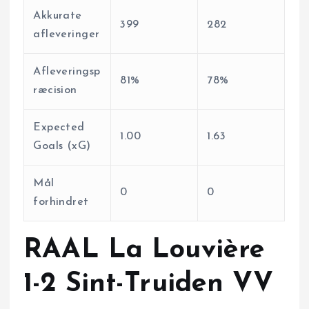
Akkurate
399
282
afleveringer
Afleveringsp
81%
78%
ræcision
Expected
1.00
1.63
Goals (xG)
Mål
0
0
forhindret
RAAL La Louvière
1-2 Sint-Truiden VV