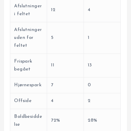
Afslutninger
12
4
i feltet
Afslutninger
uden for
5
1
feltet
Frispark
11
13
begået
Hjørnespark
7
0
Offside
4
2
Boldbesidde
72%
28%
lse