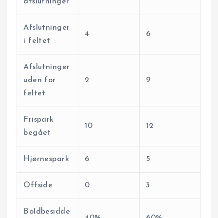
afslutninger
Afslutninger
4
6
i feltet
Afslutninger
uden for
2
9
feltet
Frispark
10
12
begået
Hjørnespark
6
5
Offside
0
3
Boldbesidde
40%
60%