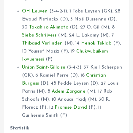
OH Leuven
(3-4-2-1): 1 Tobe Leysen (GK), 28
Ewoud Pletinckx (D), 3 Noë Dussenne (D),
30
Takahiro Akimoto
(D), 27 O. Gil (M), 8
Siebe Schrijvers
(M), 24 L. Lakomy (M), 7
Thibaud Verlinden
(M), 14
Henok Teklab
(F),
10 Youssef Maziz (F), 19
Chukwubuikem
Ikwuemesi
(F)
Union Saint-Gilloise
(3-4-3): 37 Kjell Scherpen
(GK), 6 Kamiel Perre (D), 16
Christian
Burgess
(D), 48 Fedde Leysen (D), 27 Louis
Patris (M), 8
Adem Zorgane
(M), 17 Rob
Schoofs (M), 10 Anouar Hadj (M), 30 R.
Florucz (F), 12
Promise David
(F), 11
Guilherme Smith (F)
Statistik