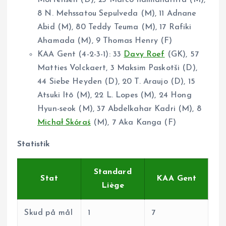
8 N. Mehssatou Sepulveda (M), 11 Adnane
Abid (M), 80 Teddy Teuma (M), 17 Rafiki
Ahamada (M), 9 Thomas Henry (F)
KAA Gent (4-2-3-1): 33
Davy Roef
(GK), 57
Matties Volckaert, 3 Maksim Paskotši (D),
44 Siebe Heyden (D), 20 T. Araujo (D), 15
Atsuki Itō (M), 22 L. Lopes (M), 24 Hong
Hyun-seok (M), 37 Abdelkahar Kadri (M), 8
Michał Skóraś
(M), 7 Aka Kanga (F)
Statistik
Standard
Stat
KAA Gent
Liège
Skud på mål
1
7