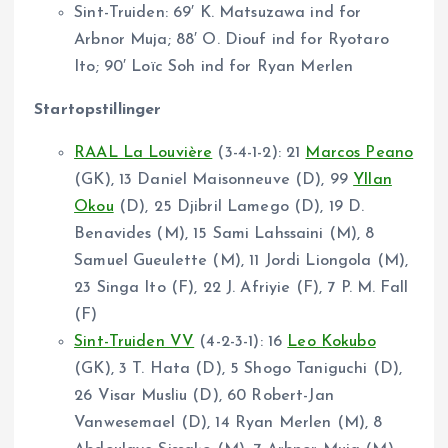
Sint-Truiden: 69′ K. Matsuzawa ind for
Arbnor Muja; 88′ O. Diouf ind for Ryotaro
Ito; 90′ Loïc Soh ind for Ryan Merlen
Startopstillinger
RAAL La Louvière
(3-4-1-2): 21
Marcos Peano
(GK), 13 Daniel Maisonneuve (D), 99
Yllan
Okou
(D), 25 Djibril Lamego (D), 19 D.
Benavides (M), 15 Sami Lahssaini (M), 8
Samuel Gueulette (M), 11 Jordi Liongola (M),
23 Singa Ito (F), 22 J. Afriyie (F), 7 P. M. Fall
(F)
Sint-Truiden VV
(4-2-3-1): 16
Leo Kokubo
(GK), 3 T. Hata (D), 5 Shogo Taniguchi (D),
26 Visar Musliu (D), 60 Robert-Jan
Vanwesemael (D), 14 Ryan Merlen (M), 8