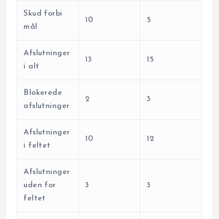
Skud forbi
10
5
mål
Afslutninger
13
15
i alt
Blokerede
2
3
afslutninger
Afslutninger
10
12
i feltet
Afslutninger
uden for
3
3
feltet