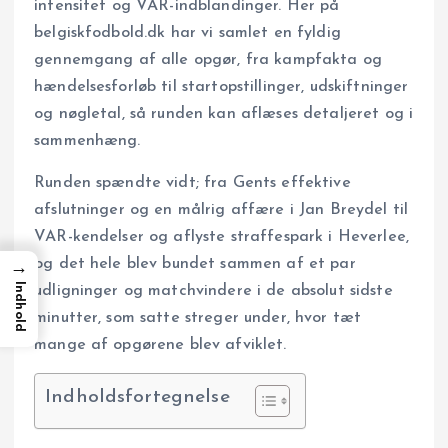
intensitet og VAR-indblandinger. Her på
belgiskfodbold.dk har vi samlet en fyldig
gennemgang af alle opgør, fra kampfakta og
hændelsesforløb til startopstillinger, udskiftninger
og nøgletal, så runden kan aflæses detaljeret og i
sammenhæng.
Runden spændte vidt; fra Gents effektive
afslutninger og en målrig affære i Jan Breydel til
VAR-kendelser og aflyste straffespark i Heverlee,
og det hele blev bundet sammen af et par
→
Indhold
udligninger og matchvindere i de absolut sidste
minutter, som satte streger under, hvor tæt
mange af opgørene blev afviklet.
Indholdsfortegnelse