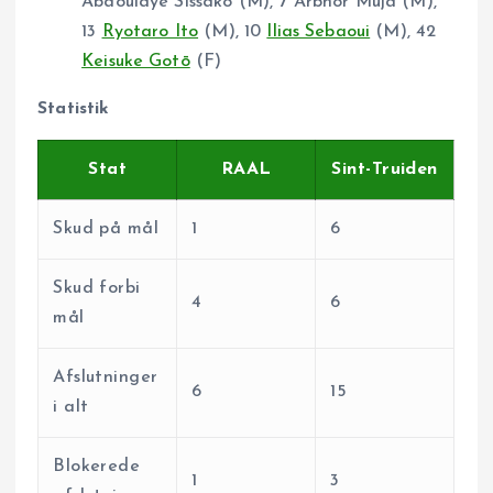
Abdoulaye Sissako (M), 7 Arbnor Muja (M),
13
Ryotaro Ito
(M), 10
Ilias Sebaoui
(M), 42
Keisuke Gotō
(F)
Statistik
Stat
RAAL
Sint-Truiden
Skud på mål
1
6
Skud forbi
4
6
mål
Afslutninger
6
15
i alt
Blokerede
1
3