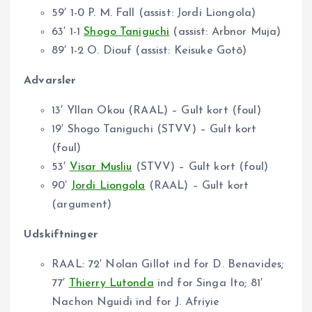
59′ 1-0 P. M. Fall (assist: Jordi Liongola)
63′ 1-1
Shogo Taniguchi
(assist: Arbnor Muja)
89′ 1-2 O. Diouf (assist: Keisuke Gotō)
Advarsler
13′ Yllan Okou (RAAL) – Gult kort (foul)
19′ Shogo Taniguchi (STVV) – Gult kort
(foul)
53′
Visar Musliu
(STVV) – Gult kort (foul)
90′
Jordi Liongola
(RAAL) – Gult kort
(argument)
Udskiftninger
RAAL: 72′ Nolan Gillot ind for D. Benavides;
77′
Thierry Lutonda
ind for Singa Ito; 81′
Nachon Nguidi ind for J. Afriyie