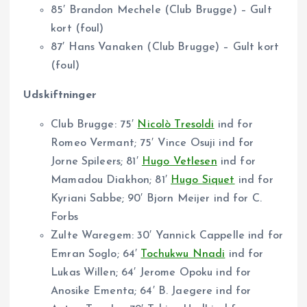
85′ Brandon Mechele (Club Brugge) – Gult
kort (foul)
87′ Hans Vanaken (Club Brugge) – Gult kort
(foul)
Udskiftninger
Club Brugge: 75′
Nicolò Tresoldi
ind for
Romeo Vermant; 75′ Vince Osuji ind for
Jorne Spileers; 81′
Hugo Vetlesen
ind for
Mamadou Diakhon; 81′
Hugo Siquet
ind for
Kyriani Sabbe; 90′ Bjorn Meijer ind for C.
Forbs
Zulte Waregem: 30′ Yannick Cappelle ind for
Emran Soglo; 64′
Tochukwu Nnadi
ind for
Lukas Willen; 64′ Jerome Opoku ind for
Anosike Ementa; 64′ B. Jaegere ind for