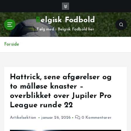
G
å
t
Belgisk Fodbold
i
Følg med i Belgisk Fodbold her
l
i
n
Forside
d
h
o
l
Hattrick, sene afgørelser og
d
to målløse knaster –
overblikket over Jupiler Pro
League runde 22
Artikelsektion
januar 26, 2026
0 Kommentarer