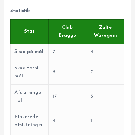
Statistik
Club
Zulte
Stat
Brugge
Waregem
Skud på mål
7
4
Skud forbi
6
0
mål
Afslutninger
17
5
i alt
Blokerede
4
1
afslutninger