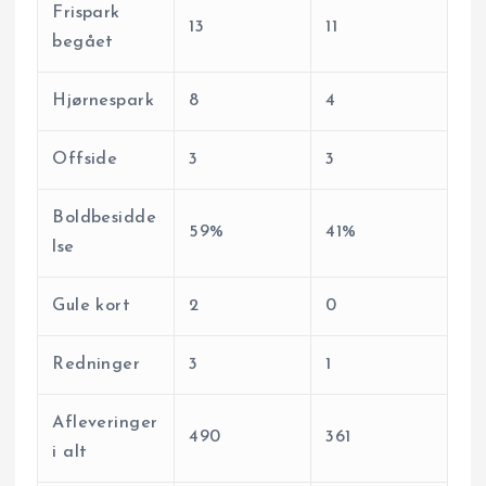
Frispark
13
11
begået
Hjørnespark
8
4
Offside
3
3
Boldbesidde
59%
41%
lse
Gule kort
2
0
Redninger
3
1
Afleveringer
490
361
i alt