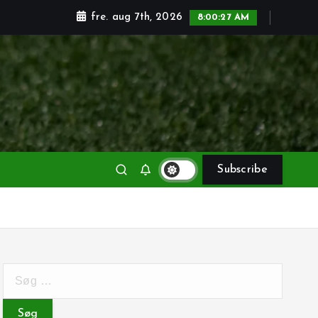
fre. aug 7th, 2026
8:00:28 AM
Subscribe
S
ø
g