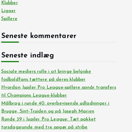
Klubber
Ligaer
Spillere
Seneste kommentarer
Seneste indlæg
Sociale mediers rolle i at bringe belgiske
fodboldfans tættere på deres klubber
Hvordan Jupiler Pro League-spillere opnår transfers
til Champions League-klubber
Målbrag i runde 40: overbevisende udladninger i
Brugge, Sint‑Truiden og på Joseph Marien
Runde 39 i Jupiler Pro League: Tæt pakket
torsdagsrunde med tre opgør på stribe