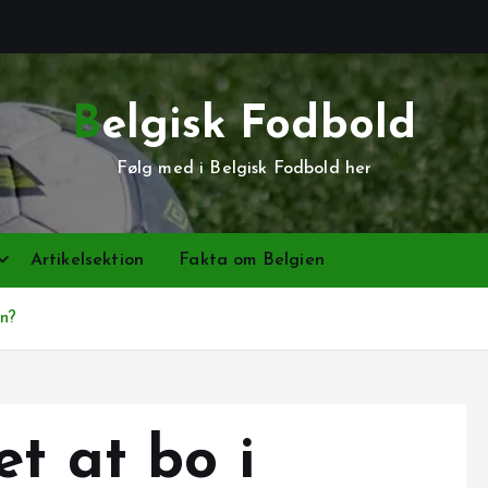
Belgisk Fodbold
Følg med i Belgisk Fodbold her
Artikelsektion
Fakta om Belgien
en?
t at bo i