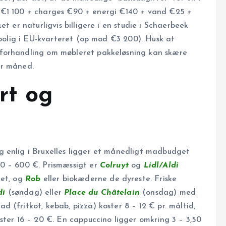
eje €1 100 + charges €90 + energi €140 + vand €25 +
et er naturligvis billigere i en studie i Schaerbeek
ebolig i EU-kvarteret (op mod €3 200). Husk at
 forhandling om møbleret pakkeløsning kan skære
er måned.
rt og
ig enlig i Bruxelles ligger et månedligt madbudget
00 – 600 €. Prismæssigt er
Colruyt
og
Lidl/Aldi
tet, og
Rob
eller biokæderne de dyreste. Friske
di
(søndag) eller
Place du Châtelain
(onsdag) med
 (fritkot, kebab, pizza) koster 8 – 12 € pr. måltid,
ster 16 – 20 €. En cappuccino ligger omkring 3 – 3,50