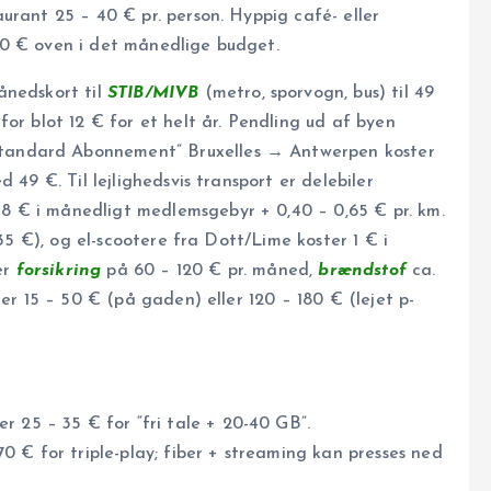
urant 25 – 40 € pr. person. Hyppig café- eller
00 € oven i det månedlige budget.
ånedskort til
STIB/MIVB
(metro, sporvogn, bus) til 49
or blot 12 € for et helt år. Pendling ud af byen
“Standard Abonnement” Bruxelles → Antwerpen koster
 49 €. Til lejlighedsvis transport er delebiler
 € i månedligt medlemsgebyr + 0,40 – 0,65 € pr. km.
 35 €), og el-scootere fra Dott/Lime koster 1 € i
er
forsikring
på 60 – 120 € pr. måned,
brændstof
ca.
ner 15 – 50 € (på gaden) eller 120 – 180 € (lejet p-
ler 25 – 35 € for “fri tale + 20-40 GB”.
0 € for triple-play; fiber + streaming kan presses ned