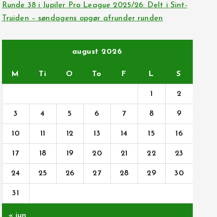
Runde 38 i Jupiler Pro League 2025/26: Delt i Sint-
Truiden – søndagens opgør afrunder runden
august 2026
M
Ti
O
To
F
L
S
1
2
3
4
5
6
7
8
9
10
11
12
13
14
15
16
17
18
19
20
21
22
23
24
25
26
27
28
29
30
31
« jun