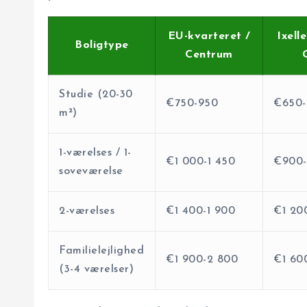
EU-kvarteret /
Ixelle
Boligtype
Centrum
G
Studie (20-30
€750-950
€650-
m²)
1-værelses / 1-
€1 000-1 450
€900-
soveværelse
2-værelses
€1 400-1 900
€1 20
Familielejlighed
€1 900-2 800
€1 60
(3-4 værelser)