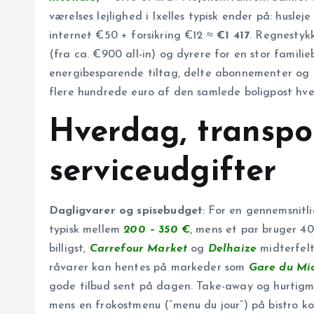
værelses lejlighed i Ixelles typisk ender på: husl
internet €50 + forsikring €12 ≈
€1 417
. Regnestykk
(fra ca. €900 all-in) og dyrere for en stor famili
energibesparende tiltag, delte abonnementer og
flere hundrede euro af den samlede boligpost hv
Hverdag, transpo
serviceudgifter
Dagligvarer og spisebudget
: For en gennemsnitl
typisk mellem
200 – 350 €
, mens et par bruger 4
billigst,
Carrefour Market
og
Delhaize
midterfel
råvarer kan hentes på markeder som
Gare du Mi
gode tilbud sent på dagen. Take-away og hurtigmad
mens en frokostmenu (“menu du jour”) på bistro ko