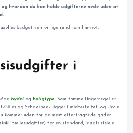
– og hvordan du kan holde udgifterne nede uden at
d.
ruxelles-budget venter lige rundt om hjørnet.
sisudgifter i
 både
bydel
og
boligtype
. Som tommelfingerregel er
t-Gilles og Schaerbeek ligger i midterfeltet, og Uccle
r man kommer uden for de mest eftertragtede gader.
kl. fællesudgifter) for en standard, lang­frists­leje