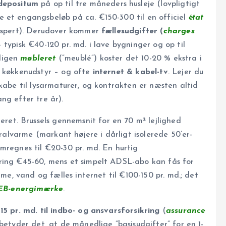
depositum
på op til tre måneders husleje (lovpligtigt
 et engangsbeløb på ca. €150-300 til en officiel
état
ekspert). Derudover kommer
fællesudgifter (
charges
 typisk €40-120 pr. md. i lave bygninger og op til
ligen
møbleret
(”meublé”) koster det 10-20 % ekstra i
, køkkenudstyr – og ofte
internet & kabel-tv
. Lejer du
skabe til lysarmaturer, og kontrakten er næsten altid
ng efter tre år).
eret. Brussels gennemsnit for en 70 m² lejlighed
tralvarme (markant højere i dårligt isolerede 50’er-
mregnes til €20-30 pr. md. En hurtig
ring €45-60, mens et simpelt ADSL-abo kan fås for
arme, vand og fælles internet til €100-150 pr. md.; det
EB-energimærke
.
15 pr. md. til indbo- og ansvarsforsikring
(
assurance
betyder det, at de månedlige ”basis­udgifter” for en 1-