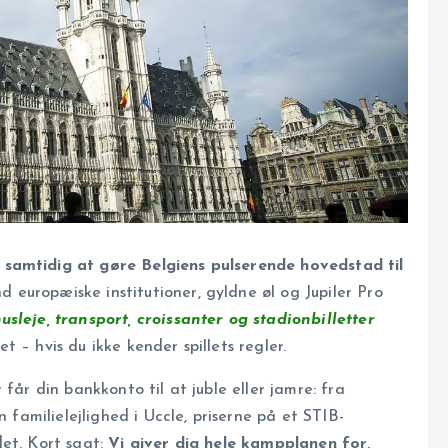
 samtidig at gøre Belgiens pulserende hovedstad til
 europæiske institutioner, gyldne øl og Jupiler Pro
usleje, transport, croissanter og stadionbilletter
 – hvis du ikke kender spillets regler.
 får din bankkonto til at juble eller jamre: fra
n familielejlighed i Uccle, priserne på et STIB-
det. Kort sagt:
Vi giver dig hele kampplanen for,