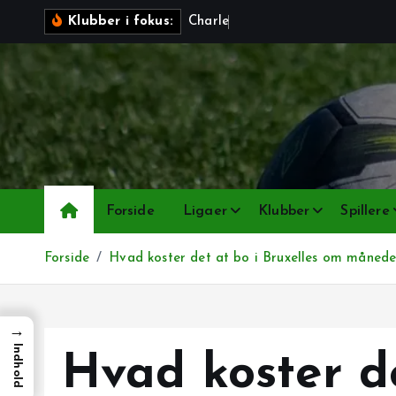
G
C
h
a
r
l
e
r
o
i
Klubber i fokus:
å
t
i
l
i
n
d
h
Forside
Ligaer
Klubber
Spillere
o
l
Forside
Hvad koster det at bo i Bruxelles om måned
d
→
Indhold
Hvad koster de