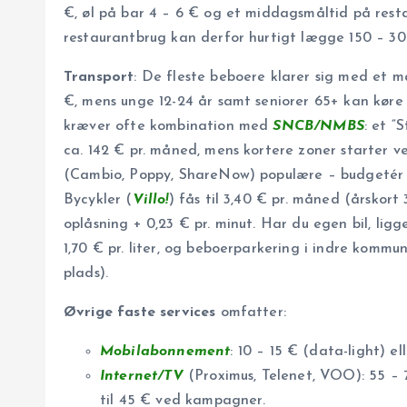
€, øl på bar 4 – 6 € og et middagsmåltid på resta
restaurantbrug kan derfor hurtigt lægge 150 – 3
Transport
: De fleste beboere klarer sig med et m
€, mens unge 12-24 år samt seniorer 65+ kan køre f
kræver ofte kombination med
SNCB/NMBS
: et 
ca. 142 € pr. måned, mens kortere zoner starter ved
(Cambio, Poppy, ShareNow) populære – budgetér 8
Bycykler (
Villo!
) fås til 3,40 € pr. måned (årskort
oplåsning + 0,23 € pr. minut. Har du egen bil, ligg
1,70 € pr. liter, og beboerparkering i indre kommu
plads).
Øvrige faste services
omfatter:
Mobilabonnement
: 10 – 15 € (data-light) el
Internet/TV
(Proximus, Telenet, VOO): 55 – 7
til 45 € ved kampagner.