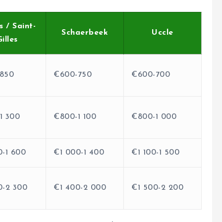
s / Saint-
Schaerbeek
Uccle
illes
850
€600-750
€600-700
1 300
€800-1 100
€800-1 000
0-1 600
€1 000-1 400
€1 100-1 500
0-2 300
€1 400-2 000
€1 500-2 200