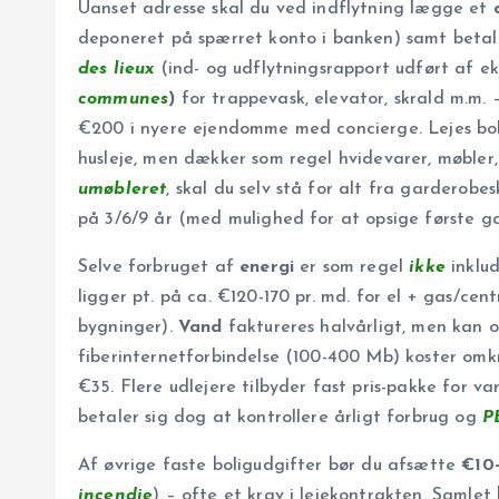
Uanset adresse skal du ved indflytning lægge et
deponeret på spærret konto i banken) samt betale
des lieux
(ind- og udflytningsrapport udført af 
communes
)
for trappevask, elevator, skrald m.m. –
€200 i nyere ejendomme med concierge. Lejes bo
husleje, men dækker som regel hvidevarer, møbler
umøbleret
, skal du selv stå for alt fra garderobe
på 3/6/9 år (med mulighed for at opsige første ga
Selve forbruget af
energi
er som regel
ikke
inklud
ligger pt. på ca. €120-170 pr. md. for el + gas/cen
bygninger).
Vand
faktureres halvårligt, men kan o
fiberinternetforbindelse (100-400 Mb) koster omk
€35. Flere udlejere tilby­der fast pris-pakke for v
betaler sig dog at kontrollere årligt forbrug og
P
Af øvrige faste boligudgifter bør du afsætte
€10-
incendie
) – ofte et krav i lejekontrakten. Samlet 