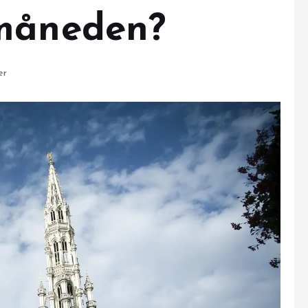
 måneden?
er