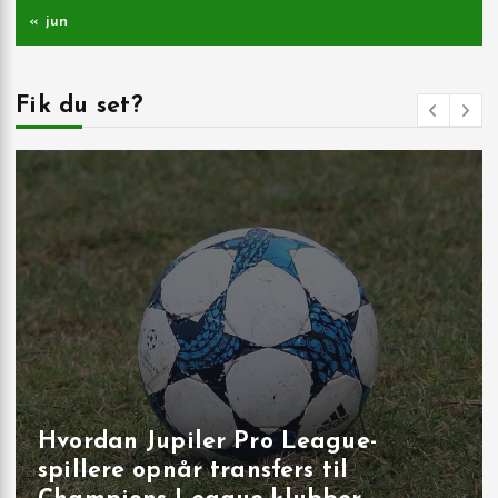
« jun
Fik du set?
Målbrag i runde 40: overbevisende
udladninger i Brugge, Sint‑Truiden