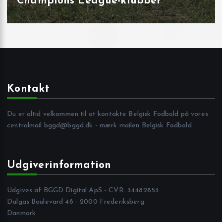
og på Joseph Marien
Kontakt
Du er altid velkommen til at kontakte Belgisk Fodbold på vores
centralmail
bggd@bggd.dk
- mærk mailen Belgisk Fodbold
Udgiverinformation
Udgives af BGGD Digital ApS - CVR: 34482853
Dalgas Boulevard 48 - 2000 Frederiksberg
Danmark