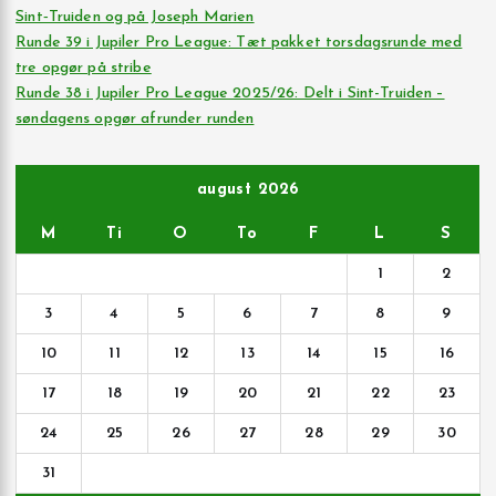
Sint‑Truiden og på Joseph Marien
Runde 39 i Jupiler Pro League: Tæt pakket torsdagsrunde med
tre opgør på stribe
Runde 38 i Jupiler Pro League 2025/26: Delt i Sint-Truiden –
søndagens opgør afrunder runden
august 2026
M
Ti
O
To
F
L
S
1
2
3
4
5
6
7
8
9
10
11
12
13
14
15
16
17
18
19
20
21
22
23
24
25
26
27
28
29
30
31