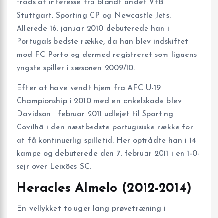
trods af interesse fra blandt andet VfB
Stuttgart, Sporting CP og Newcastle Jets.
Allerede 16. januar 2010 debuterede han i
Portugals bedste række, da han blev indskiftet
mod FC Porto og dermed registreret som ligaens
yngste spiller i sæsonen 2009/10.
Efter at have vendt hjem fra AFC U-19
Championship i 2010 med en ankelskade blev
Davidson i februar 2011 udlejet til Sporting
Covilhã i den næstbedste portugisiske række for
at få kontinuerlig spilletid. Her optrådte han i 14
kampe og debuterede den 7. februar 2011 i en 1-0-
sejr over Leixões SC.
Heracles Almelo (2012-2014)
En vellykket to uger lang prøvetræning i