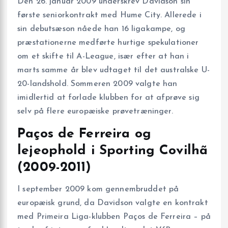
Den 26. januar 2009 underskrev Davidson sin
første seniorkontrakt med Hume City. Allerede i
sin debutsæson nåede han 16 ligakampe, og
præstationerne medførte hurtige spekulationer
om et skifte til A-League, især efter at han i
marts samme år blev udtaget til det australske U-
20-landshold. Sommeren 2009 valgte han
imidlertid at forlade klubben for at afprøve sig
selv på flere europæiske prøvetræninger.
Paços de Ferreira og
lejeophold i Sporting Covilhã
(2009-2011)
I september 2009 kom gennembruddet på
europæisk grund, da Davidson valgte en kontrakt
med Primeira Liga-klubben Paços de Ferreira – på