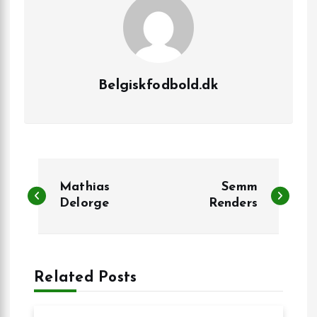
Belgiskfodbold.dk
I
Mathias
Semm
n
Delorge
Renders
d
l
Related Posts
æ