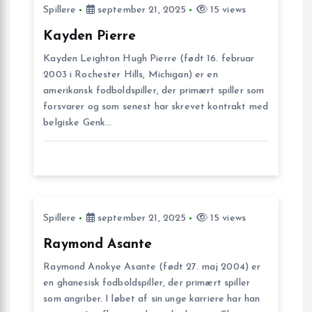
Spillere
september 21, 2025
15 views
g
Kayden Pierre
s
Kayden Leighton Hugh Pierre (født 16. februar
2003 i Rochester Hills, Michigan) er en
n
amerikansk fodboldspiller, der primært spiller som
forsvarer og som senest har skrevet kontrakt med
belgiske Genk…
a
v
i
Spillere
september 21, 2025
15 views
g
Raymond Asante
a
Raymond Anokye Asante (født 27. maj 2004) er
en ghanesisk fodboldspiller, der primært spiller
t
som angriber. I løbet af sin unge karriere har han