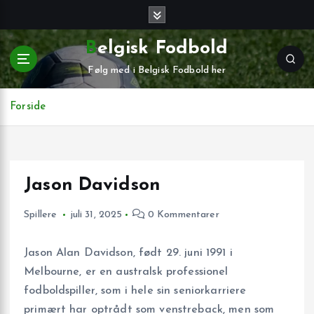
G
å
t
Belgisk Fodbold
i
Følg med i Belgisk Fodbold her
l
i
n
Forside
d
h
o
l
Jason Davidson
d
Spillere
juli 31, 2025
0 Kommentarer
Jason Alan Davidson, født 29. juni 1991 i
Melbourne, er en australsk professionel
fodboldspiller, som i hele sin seniorkarriere
primært har optrådt som venstreback, men som