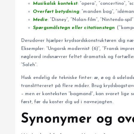
Musikalsk kontekst
: “opera”, “concertino”, “s
Overført betydning
: “manden bag”, “idémand
Medie
: “Disney”, “Nolan-film”, “Nintendo-sp
Spørgsmålstegn eller citationstegn
(“‘kompo
Derudover hjælper krydsordskonstruktøren dig n
Eksempler: “Ungarsk modernist (6)”, “Fransk impres
nøgleord indsnævrer feltet dramatisk og fortæller,
“Saleh”.
Husk endelig de tekniske finter: æ, ø og å udelad
translittereret på flere måder. Brug krydsbogsta
– men er konteksten “bagmand”, kan svaret lige så
først, før du kaster dig ud i navnejagten.
Synonymer og ove