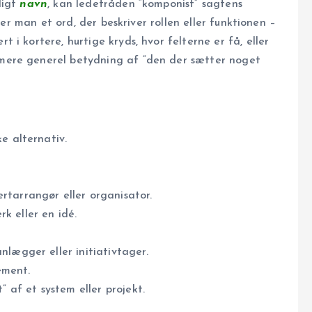
ligt
navn
, kan ledetråden “komponist” sagtens
ger man et ord, der beskriver rollen eller funktionen –
i kortere, hurtige kryds, hvor felterne er få, eller
mere generel betydning af “den der sætter noget
ke alternativ.
rtarrangør eller organisator.
k eller en idé.
anlægger eller initiativtager.
ement.
” af et system eller projekt.