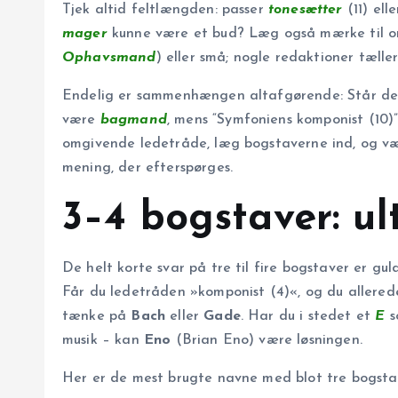
Tjek altid feltlængden: passer
tonesætter
(11) ell
mager
kunne være et bud? Læg også mærke til om 
Ophavsmand
) eller små; nogle redaktioner tæll
Endelig er sammenhængen altafgørende: Står der f
være
bagmand
, mens “Symfoniens komponist (10
omgivende ledetråde, læg bogstaverne ind, og 
mening, der efterspørges.
3–4 bogstaver: ul
De helt korte svar på tre til fire bogstaver er gul
Får du ledetråden »komponist (4)«, og du allere
tænke på
Bach
eller
Gade
. Har du i stedet et
E
s
musik – kan
Eno
(Brian Eno) være løsningen.
Her er de mest brugte navne med blot tre bogsta