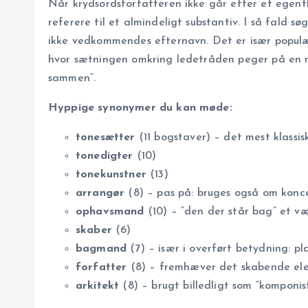
Når krydsordsforfatteren ikke går efter et egent
referere til et almindeligt substantiv. I så fald sø
ikke vedkommendes efternavn. Det er især populært 
hvor sætningen omkring ledetråden peger på en 
sammen”.
Hyppige synonymer du kan møde:
tonesætter
(11 bogstaver) – det mest klassis
tonedigter
(10)
tonekunstner
(13)
arrangør
(8) – pas på: bruges også om konce
ophavsmand
(10) – “den der står bag” et vær
skaber
(6)
bagmand
(7) – især i overført betydning: pl
forfatter
(8) – fremhæver det skabende el
arkitekt
(8) – brugt billedligt som “komponist