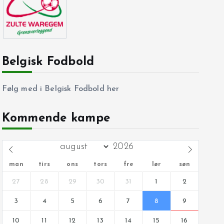
Belgisk Fodbold
Følg med i Belgisk Fodbold her
Kommende kampe
man
tirs
ons
tors
fre
lør
søn
27
28
29
30
31
1
2
3
4
5
6
7
8
9
10
11
12
13
14
15
16