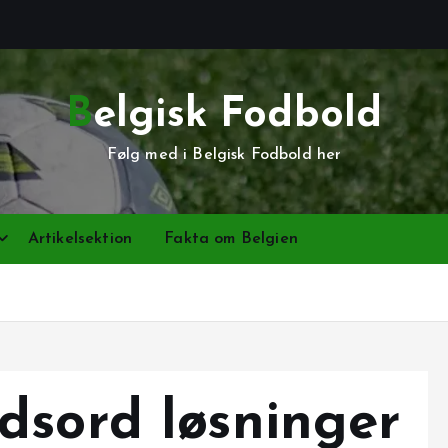
Belgisk Fodbold
Følg med i Belgisk Fodbold her
Artikelsektion
Fakta om Belgien
dsord løsninger