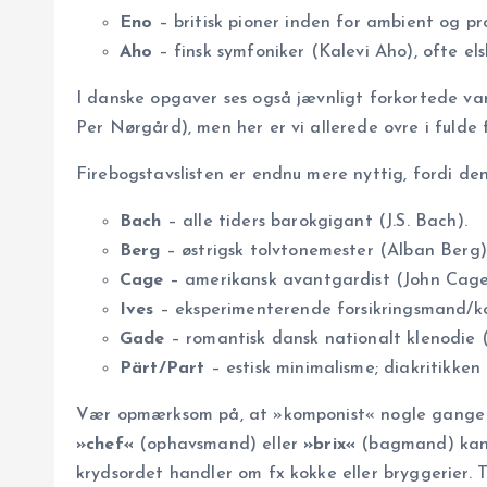
Eno
– britisk pioner inden for ambient og p
Aho
– finsk symfoniker (Kalevi Aho), ofte els
I danske opgaver ses også jævnligt forkortede v
Per Nørgård), men her er vi allerede ovre i fulde
Firebogstavslisten er endnu mere nyttig, fordi de
Bach
– alle tiders barokgigant (J.S. Bach).
Berg
– østrigsk tolvtonemester (Alban Berg)
Cage
– amerikansk avantgardist (John Cage
Ives
– eksperimenterende forsikringsmand/ko
Gade
– romantisk dansk nationalt klenodie 
Pärt/Part
– estisk minimalisme; diakritikke
Vær opmærksom på, at »komponist« nogle gange bru
»chef«
(ophavsmand) eller
»brix«
(bagmand) kan i
krydsordet handler om fx kokke eller bryggerier. T