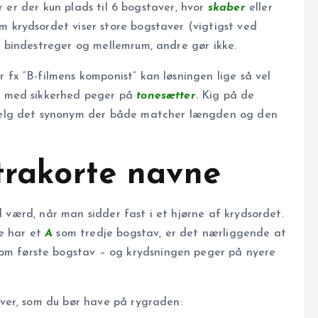
er er der kun plads til 6 bogstaver, hvor
skaber
eller
krydsordet viser store bogstaver (vigtigst ved
er bindestreger og mellemrum, andre gør ikke.
x “B-filmens komponist” kan løsningen lige så vel
)” med sikkerhed peger på
tonesætter
. Kig på de
vælg det synonym der både matcher længden og den
trakorte navne
d værd, når man sidder fast i et hjørne af krydsordet.
de har et
A
som tredje bogstav, er det nærliggende at
om første bogstav – og krydsningen peger på nyere
ver, som du bør have på rygraden: