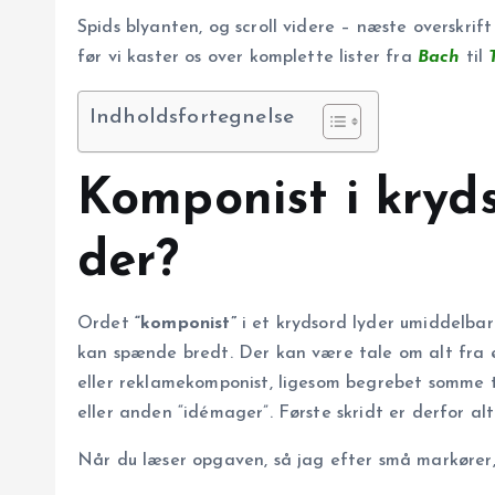
Spids blyanten, og scroll videre – næste overskrift
før vi kaster os over komplette lister fra
Bach
til
Indholdsfortegnelse
Komponist i kryd
der?
Ordet
“komponist”
i et krydsord lyder umiddelbar
kan spænde bredt. Der kan være tale om alt fra en 
eller reklamekomponist, ligesom begrebet somme t
eller anden “idémager”. Første skridt er derfor al
Når du læser opgaven, så jag efter små markører,