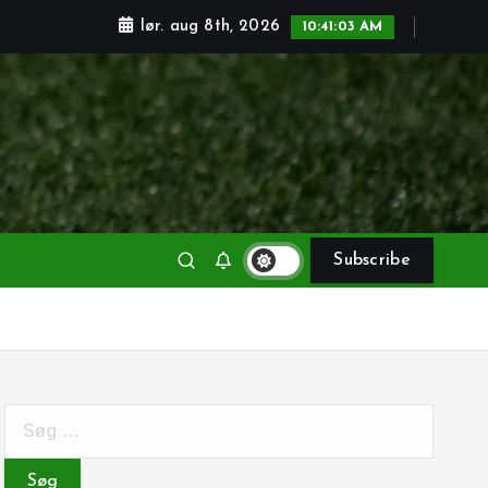
lør. aug 8th, 2026
10:41:05 AM
Subscribe
S
ø
g