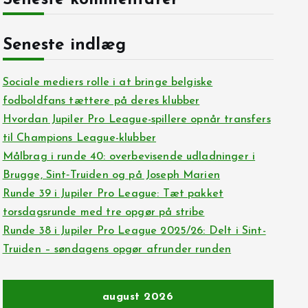
Seneste kommentarer
Seneste indlæg
Sociale mediers rolle i at bringe belgiske
fodboldfans tættere på deres klubber
Hvordan Jupiler Pro League-spillere opnår transfers
til Champions League-klubber
Målbrag i runde 40: overbevisende udladninger i
Brugge, Sint‑Truiden og på Joseph Marien
Runde 39 i Jupiler Pro League: Tæt pakket
torsdagsrunde med tre opgør på stribe
Runde 38 i Jupiler Pro League 2025/26: Delt i Sint-
Truiden – søndagens opgør afrunder runden
august 2026