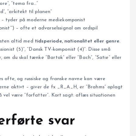
core”, “tema fra…”
”, “arkitekt til planen”
il” – tyder på moderne mediekomponist
nist’”) – ofte et advarselssignal om ordspil
æsten altid med
tidsperiode, nationalitet eller genre
.
sionist (5)”, “Dansk TV-komponist (4)”. Disse små
 om du skal tænke “Bartok” eller “Bach”, “Satie” eller
es ofte, og russiske og franske navne kan være
verne aktivt – giver de fx _R_A_H, er “Brahms” oplagt
 vel være “forfatter”. Kort sagt: aflæs situationen
rførte svar