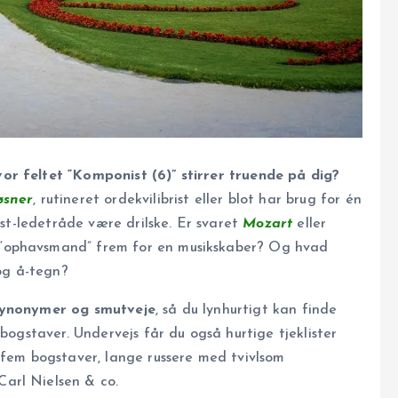
or feltet “Komponist (6)” stirrer truende på dig?
øsner
, rutineret ordekvilibrist eller blot har brug for én
ist-ledetråde være drilske. Er svaret
Mozart
eller
 “ophavsmand” frem for en musikskaber? Og hvad
 og å-tegn?
synonymer og smutveje
, så du lynhurtigt kan finde
 bogstaver. Undervejs får du også hurtige tjeklister
 fem bogstaver, lange russere med tvivlsom
 Carl Nielsen & co.