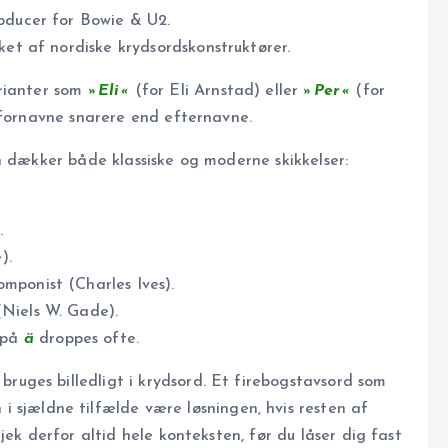
roducer for Bowie & U2.
ket af nordiske krydsordskonstruktører.
arianter som
»Eli«
(for Eli Arnstad) eller
»Per«
(for
 fornavne snarere end efternavne.
n dækker både klassiske og moderne skikkelser:
.
).
mponist (Charles Ives).
(Niels W. Gade).
n på
ä
droppes ofte.
ges billedligt i krydsord. Et firebogstavs­ord som
 sjældne tilfælde være løsningen, hvis resten af
jek derfor altid hele konteksten, før du låser dig fast