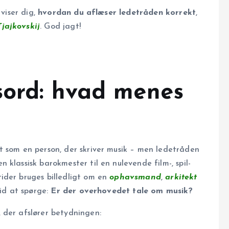
 viser dig,
hvordan du aflæser ledetråden korrekt
,
Tjajkovskij
. God jagt!
sord: hvad menes
t som en person, der skriver musik – men ledetråden
klassisk barokmester til en nulevende film-, spil-
ider bruges billedligt om en
ophavsmand
,
arkitekt
tid at spørge:
Er der overhovedet tale om musik?
 der afslører betydningen: