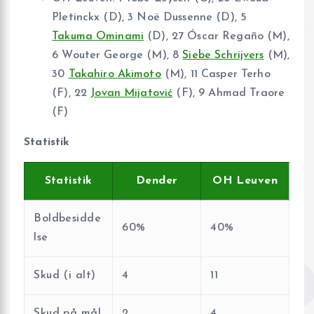
Pletinckx (D), 3 Noë Dussenne (D), 5
Takuma Ominami
(D), 27 Óscar Regaño (M),
6 Wouter George (M), 8
Siebe Schrijvers
(M),
30
Takahiro Akimoto
(M), 11 Casper Terho
(F), 22
Jovan Mijatović
(F), 9 Ahmad Traore
(F)
Statistik
Statistik
Dender
OH Leuven
Boldbesidde
60%
40%
lse
Skud (i alt)
4
11
Skud på mål
2
4