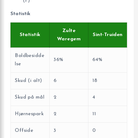
(F)
Statistik
Zulte
Statistik
Sint-Truiden
Waregem
Boldbesidde
36%
64%
lse
Skud (i alt)
6
18
Skud på mål
2
4
Hjørnespark
2
11
Offside
3
0