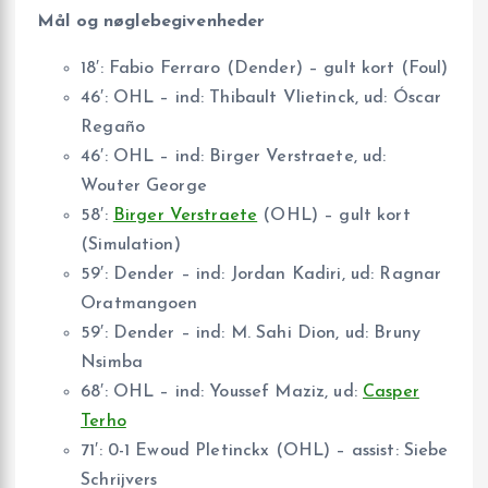
Mål og nøglebegivenheder
18′: Fabio Ferraro (Dender) – gult kort (Foul)
46′: OHL – ind: Thibault Vlietinck, ud: Óscar
Regaño
46′: OHL – ind: Birger Verstraete, ud:
Wouter George
58′:
Birger Verstraete
(OHL) – gult kort
(Simulation)
59′: Dender – ind: Jordan Kadiri, ud: Ragnar
Oratmangoen
59′: Dender – ind: M. Sahi Dion, ud: Bruny
Nsimba
68′: OHL – ind: Youssef Maziz, ud:
Casper
Terho
71′: 0-1 Ewoud Pletinckx (OHL) – assist: Siebe
Schrijvers