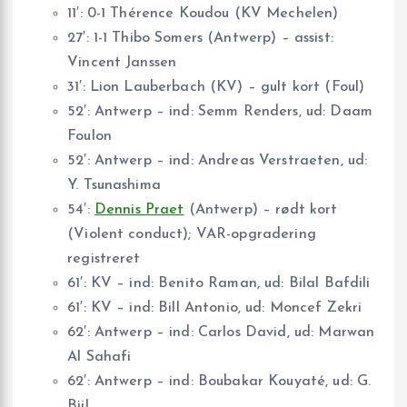
11′: 0-1 Thérence Koudou (KV Mechelen)
27′: 1-1 Thibo Somers (Antwerp) – assist:
Vincent Janssen
31′: Lion Lauberbach (KV) – gult kort (Foul)
52′: Antwerp – ind: Semm Renders, ud: Daam
Foulon
52′: Antwerp – ind: Andreas Verstraeten, ud:
Y. Tsunashima
54′:
Dennis Praet
(Antwerp) – rødt kort
(Violent conduct); VAR-opgradering
registreret
61′: KV – ind: Benito Raman, ud: Bilal Bafdili
61′: KV – ind: Bill Antonio, ud: Moncef Zekri
62′: Antwerp – ind: Carlos David, ud: Marwan
Al Sahafi
62′: Antwerp – ind: Boubakar Kouyaté, ud: G.
Bijl