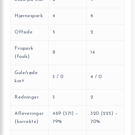
Hjørnespark
4
6
Offside
5
2
Frispark
8
14
(fouls)
Gule/røde
3 / 0
4 / 0
kort
Redninger
3
2
Afleveringer
469 (371) –
320 (225) –
(korrekte)
79%
70%