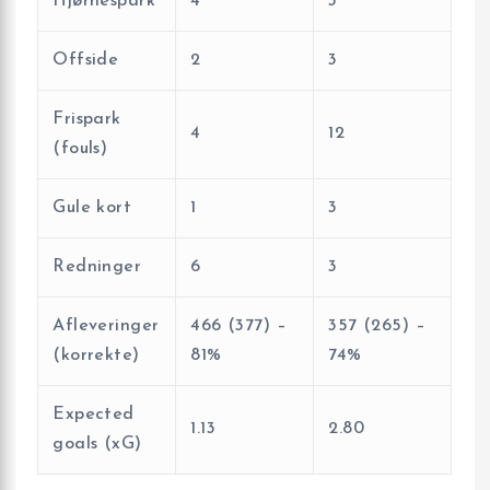
Hjørnespark
4
3
Offside
2
3
Frispark
4
12
(fouls)
Gule kort
1
3
Redninger
6
3
Afleveringer
466 (377) –
357 (265) –
(korrekte)
81%
74%
Expected
1.13
2.80
goals (xG)