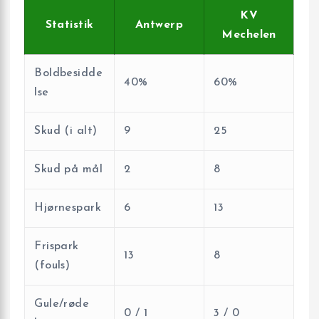
KV
Statistik
Antwerp
Mechelen
Boldbesidde
40%
60%
lse
Skud (i alt)
9
25
Skud på mål
2
8
Hjørnespark
6
13
Frispark
13
8
(fouls)
Gule/røde
0 / 1
3 / 0