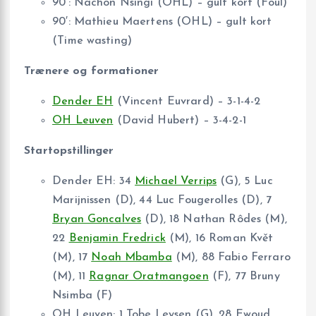
90′: Nachon Nsingi (OHL) – gult kort (Foul)
90′: Mathieu Maertens (OHL) – gult kort
(Time wasting)
Trænere og formationer
Dender EH
(Vincent Euvrard) – 3-1-4-2
OH Leuven
(David Hubert) – 3-4-2-1
Startopstillinger
Dender EH: 34
Michael Verrips
(G), 5 Luc
Marijnissen (D), 44 Luc Fougerolles (D), 7
Bryan Goncalves
(D), 18 Nathan Rôdes (M),
22
Benjamin Fredrick
(M), 16 Roman Květ
(M), 17
Noah Mbamba
(M), 88 Fabio Ferraro
(M), 11
Ragnar Oratmangoen
(F), 77 Bruny
Nsimba (F)
OH Leuven: 1 Tobe Leysen (G), 28 Ewoud