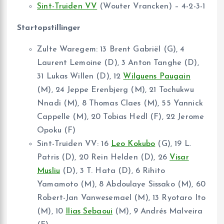
Sint-Truiden VV
(Wouter Vrancken) – 4-2-3-1
Startopstillinger
Zulte Waregem: 13 Brent Gabriël (G), 4
Laurent Lemoine (D), 3 Anton Tanghe (D),
31 Lukas Willen (D), 12
Wilguens Paugain
(M), 24 Jeppe Erenbjerg (M), 21 Tochukwu
Nnadi (M), 8 Thomas Claes (M), 55 Yannick
Cappelle (M), 20 Tobias Hedl (F), 22 Jerome
Opoku (F)
Sint-Truiden VV: 16
Leo Kokubo
(G), 19 L.
Patris (D), 20 Rein Helden (D), 26
Visar
Musliu
(D), 3 T. Hata (D), 6 Rihito
Yamamoto (M), 8 Abdoulaye Sissako (M), 60
Robert-Jan Vanwesemael (M), 13 Ryotaro Ito
(M), 10
Ilias Sebaoui
(M), 9 Andrés Malveira