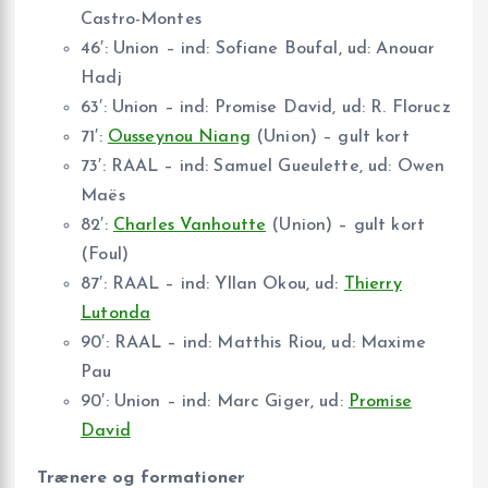
Castro-Montes
46′: Union – ind: Sofiane Boufal, ud: Anouar
Hadj
63′: Union – ind: Promise David, ud: R. Florucz
71′:
Ousseynou Niang
(Union) – gult kort
73′: RAAL – ind: Samuel Gueulette, ud: Owen
Maës
82′:
Charles Vanhoutte
(Union) – gult kort
(Foul)
87′: RAAL – ind: Yllan Okou, ud:
Thierry
Lutonda
90′: RAAL – ind: Matthis Riou, ud: Maxime
Pau
90′: Union – ind: Marc Giger, ud:
Promise
David
Trænere og formationer