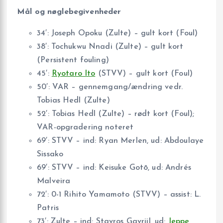
Mål og nøglebegivenheder
34′: Joseph Opoku (Zulte) – gult kort (Foul)
38′: Tochukwu Nnadi (Zulte) – gult kort
(Persistent fouling)
45′:
Ryotaro Ito
(STVV) – gult kort (Foul)
50′: VAR – gennemgang/ændring vedr.
Tobias Hedl (Zulte)
52′: Tobias Hedl (Zulte) – rødt kort (Foul);
VAR-opgradering noteret
69′: STVV – ind: Ryan Merlen, ud: Abdoulaye
Sissako
69′: STVV – ind: Keisuke Gotō, ud: Andrés
Malveira
72′: 0-1 Rihito Yamamoto (STVV) – assist: L.
Patris
73′: Zulte – ind: Stavros Gavriil, ud:
Jeppe