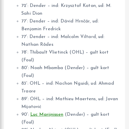
72′: Dender – ind: Krzysztof Koton, ud: M.
Sahi Dion
77′: Dender – ind: Dávid Hrnčár, ud:
Benjamin Fredrick
77′: Dender – ind: Malcolm Viltard, ud:
Nathan Rôdes
78′: Thibault Vlietinck (OHL) – gult kort
(Foul)
80′: Noah Mbamba (Dender) – gult kort
(Foul)
83′: OHL – ind: Nachon Nguidi, ud: Ahmad
Traore
89′: OHL – ind: Mathieu Maertens, ud: Jovan
Mijatović
90′:
Luc Marijnissen
(Dender) – gult kort
(Foul)