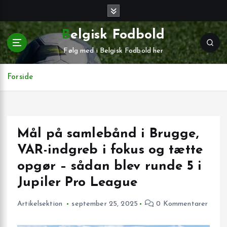
G
å
t
Belgisk Fodbold
i
Følg med i Belgisk Fodbold her
l
i
n
Forside
d
h
o
l
Mål på samlebånd i Brugge,
d
VAR-indgreb i fokus og tætte
opgør – sådan blev runde 5 i
Jupiler Pro League
Artikelsektion
september 25, 2025
0 Kommentarer