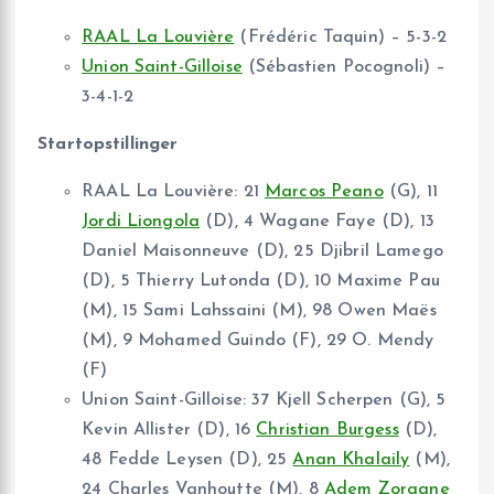
RAAL La Louvière
(Frédéric Taquin) – 5-3-2
Union Saint-Gilloise
(Sébastien Pocognoli) –
3-4-1-2
Startopstillinger
RAAL La Louvière: 21
Marcos Peano
(G), 11
Jordi Liongola
(D), 4 Wagane Faye (D), 13
Daniel Maisonneuve (D), 25 Djibril Lamego
(D), 5 Thierry Lutonda (D), 10 Maxime Pau
(M), 15 Sami Lahssaini (M), 98 Owen Maës
(M), 9 Mohamed Guindo (F), 29 O. Mendy
(F)
Union Saint-Gilloise: 37 Kjell Scherpen (G), 5
Kevin Allister (D), 16
Christian Burgess
(D),
48 Fedde Leysen (D), 25
Anan Khalaily
(M),
24 Charles Vanhoutte (M), 8
Adem Zorgane