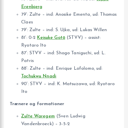
Erenbjerg
79′: Zulte – ind: Anosike Ementa, ud: Thomas
Claes
79′: Zulte – ind: S. Ujka, ud: Lukas Willen
81′: 0-2
Keisuke Gotō
(STVV) – assist:
Ryotaro Ito
87′: STVV – ind: Shogo Taniguchi, ud: L.
Patris
88′: Zulte – ind: Enrique Lofolomo, ud:
Tochukwu Nnadi
90′: STVV – ind: K. Matsuzawa, ud: Ryotaro
Ito
Trænere og formationer
Zulte Waregem
(Sven Ludwig
Vandenbroeck) – 3-5-2