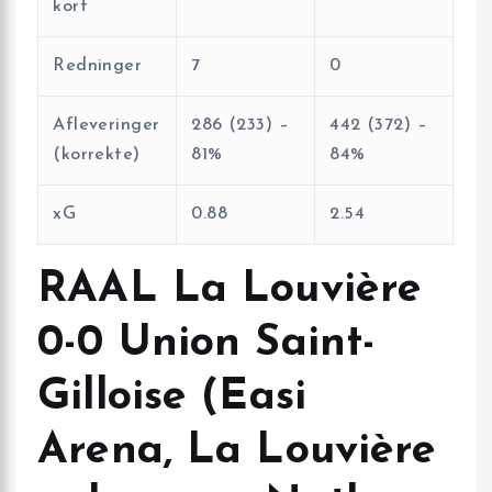
kort
Redninger
7
0
Afleveringer
286 (233) –
442 (372) –
(korrekte)
81%
84%
xG
0.88
2.54
RAAL La Louvière
0-0 Union Saint-
Gilloise (Easi
Arena, La Louvière