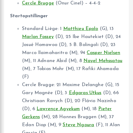
Cercle Brugge
(Onur Cinel) – 4-4-2
Startopstillinger
Standard Liège: 1
Matthieu Epolo
(G), 13
Marlon Fossey
(D), 25 Ibe Hautekiet (D), 24
Josué Homawoo (D), 5 B. Bolingoli (D), 23
Marco Ilaimaharitra (M), 94
Casper Nielsen
(M), 11 Adnane Abid (M), 8
Nayel Mehssatou
(M), 7 Tobias Mohr (M), 17 Rafiki Ahamada
(F)
Cercle Brugge: 21 Maxime Delanghe (G), 15
Gary Magnée (D), 3
Edgaras Utkus
(D), 66
Christiaan Ravych (D), 20 Flávio Nazinho
(D), 6
Lawrence Agyekum
(M), 18
Pieter
Gerkens
(M), 28 Hannes Bruggen (M), 37
Edan Diop (M), 9
Steve Ngoura
(F), 11 Alan