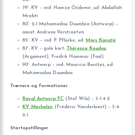
79′: KV – ind: Hamza Özdemir, ud: Abdallah
Mrabti
80′: 2-1 Mahamadou Doumbia (Antwerp) –
assist: Andreas Verstraeten
85′: KV – ind: P. Pflücke, ud:
Mory Konaté
87′: KV – gule kort:
Thérence Koudou
(Argument), Fredrik Hammar (Foul)
90′: Antwerp – ind: Mauricio Benítez, ud:
Mahamadou Doumbia
Trænere og formationer
Royal Antwerp FC
(Stef Wils) – 3-1-4-2
KV Mechelen
(Frédéric Vanderbiest) – 3-4-
2-1
Startopstillinger