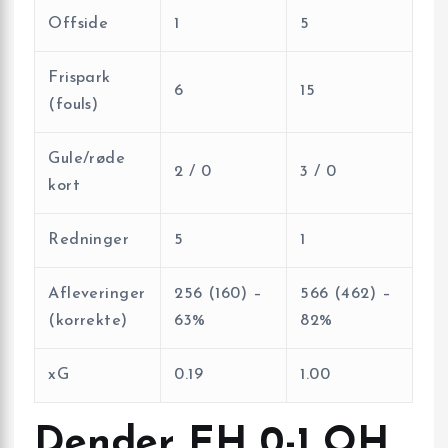
Offside
1
5
Frispark
6
15
(fouls)
Gule/røde
2 / 0
3 / 0
kort
Redninger
5
1
Afleveringer
256 (160) –
566 (462) –
(korrekte)
63%
82%
xG
0.19
1.00
Dender EH 0-1 OH