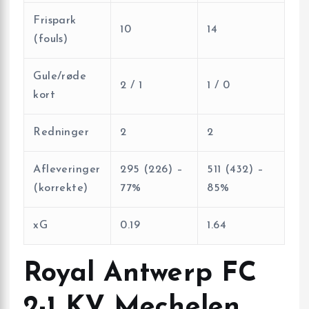
Frispark
10
14
(fouls)
Gule/røde
2 / 1
1 / 0
kort
Redninger
2
2
Afleveringer
295 (226) –
511 (432) –
(korrekte)
77%
85%
xG
0.19
1.64
Royal Antwerp FC
2-1 KV Mechelen