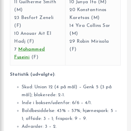
11 Guilherme Smith
10 Junya Ito (M)
(M)
20 Konstantinos
23 Besfort Zeneli
Karetsas (M)
(F)
14 Yira Collins Sor
10 Anouar Ait El
(M)
Hadj (F)
29 Robin Mirisola
7
Mohammed
(F)
Fuseini
(F)
Statistik (udvalgte)
:
Skud: Union 12 (4 på mål) – Genk 5 (3 på
mål); blokerede: 2-1.
Inde i boksen/udenfor: 6/6 – 4/1.
Boldbesiddelse: 43% – 57%; hjørnespark: 5 –
1; offside: 3 – 1; frispark: 9 – 9.
Advarsler: 3 – 2.