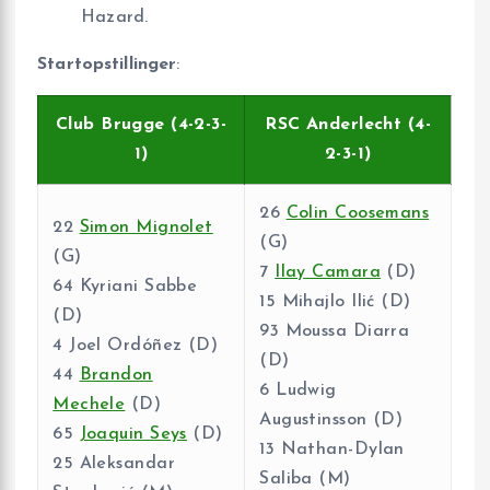
Hazard.
Startopstillinger
:
Club Brugge (4-2-3-
RSC Anderlecht (4-
1)
2-3-1)
26
Colin Coosemans
22
Simon Mignolet
(G)
(G)
7
Ilay Camara
(D)
64 Kyriani Sabbe
15 Mihajlo Ilić (D)
(D)
93 Moussa Diarra
4 Joel Ordóñez (D)
(D)
44
Brandon
6 Ludwig
Mechele
(D)
Augustinsson (D)
65
Joaquin Seys
(D)
13 Nathan-Dylan
25 Aleksandar
Saliba (M)