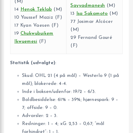
(M)
Sayyadmanesh
(M)
14
Henok Teklab
(M)
13
Isa Sakamoto
(M)
10 Youssef Maziz (F)
77 Josimar Alcócer
17 Kyan Vaesen (F)
(M)
19
Chukwubuikem
29 Fernand Gouré
Ikwuemesi
(F)
(F)
Statistik (udvalgte)
:
Skud: OHL 21 (4 på mål) – Westerlo 9 (1 på
mål); blokerede: 4-4.
Inde i boksen/udenfor: 19/2 – 6/3.
Boldbesiddelse: 61% – 39%; hjørnespark: 9 –
7; offside: 9 – 0.
Advarsler: 2 – 3.
Redninger: 1 – 4; xG: 2,53 – 0,67; ”mål
forhindret”: 1 – 1.