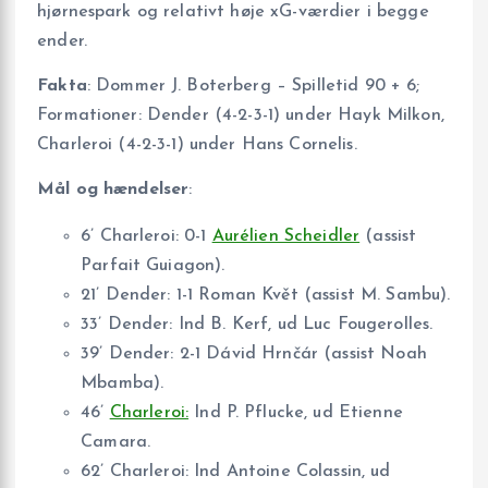
hjørnespark og relativt høje xG-værdier i begge
ender.
Fakta
: Dommer J. Boterberg – Spilletid 90 + 6;
Formationer: Dender (4-2-3-1) under Hayk Milkon,
Charleroi (4-2-3-1) under Hans Cornelis.
Mål og hændelser
:
6’ Charleroi: 0-1
Aurélien Scheidler
(assist
Parfait Guiagon).
21’ Dender: 1-1 Roman Květ (assist M. Sambu).
33’ Dender: Ind B. Kerf, ud Luc Fougerolles.
39’ Dender: 2-1 Dávid Hrnčár (assist Noah
Mbamba).
46’
Charleroi:
Ind P. Pflucke, ud Etienne
Camara.
62’ Charleroi: Ind Antoine Colassin, ud