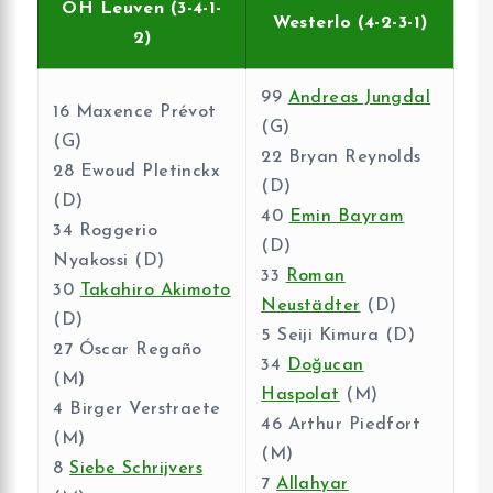
OH Leuven (3-4-1-
Westerlo (4-2-3-1)
2)
99
Andreas Jungdal
16 Maxence Prévot
(G)
(G)
22 Bryan Reynolds
28 Ewoud Pletinckx
(D)
(D)
40
Emin Bayram
34 Roggerio
(D)
Nyakossi (D)
33
Roman
30
Takahiro Akimoto
Neustädter
(D)
(D)
5 Seiji Kimura (D)
27 Óscar Regaño
34
Doğucan
(M)
Haspolat
(M)
4 Birger Verstraete
46 Arthur Piedfort
(M)
(M)
8
Siebe Schrijvers
7
Allahyar