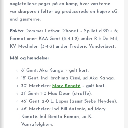
nøgletallene peger på en kamp, hvor værterne
var skarpere i feltet og producerede en højere xG
end gæsterne.
Fakta
: Dommer Lothar D’hondt – Spilletid 90 + 6;
Formationer: KAA Gent (3-4-1-2) under Rik De Mil,
KV Mechelen (3-4-3) under Frederic Vanderbiest.
Mål og hændelser
:
8’ Gent: Aka Kanga – gult kort.
18’ Gent: Ind Ibrahima Cissé, ud Aka Kanga.
30’ Mechelen:
Mory Konaté
– gult kort.
31’ Gent: 1-0 Max Dean (straffe).
45’ Gent: 2-0 L. Lopes (assist Siebe Heyden).
46’ Mechelen: Ind Bill Antonio, ud Mory
Konaté. Ind Benito Raman, ud K.
Vanrafelghem.