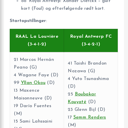
88’ Royal Antwerp: Xander Dierckx – gult
kort (Foul) og efterfølgende rødt kort.
Startopstillinger
:
RAAL La Louvière
Royal Antwerp FC
(3-4-1-2)
(3-4-2-1)
21 Marcos Hernán
41 Taishi Brandon
Peano (G)
Nozawa (G)
4 Wagane Faye (D)
4 Yuto Tsunashima
99
Yllan Okou
(D)
(D)
13 Maxence
25
Boubakar
Maisonneuve (D)
Kouyaté
(D)
19 Darío Fuentes
23 Glenn Bijl (D)
(M)
17
Semm Renders
15 Sami Lahssaini
(M)