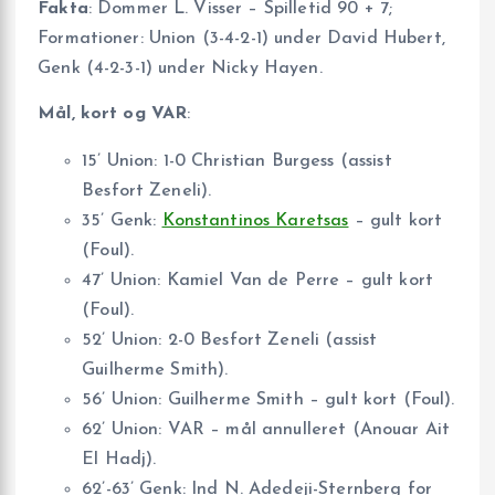
Fakta
: Dommer L. Visser – Spilletid 90 + 7;
Formationer: Union (3-4-2-1) under David Hubert,
Genk (4-2-3-1) under Nicky Hayen.
Mål, kort og VAR
:
15’ Union: 1-0 Christian Burgess (assist
Besfort Zeneli).
35’ Genk:
Konstantinos Karetsas
– gult kort
(Foul).
47’ Union: Kamiel Van de Perre – gult kort
(Foul).
52’ Union: 2-0 Besfort Zeneli (assist
Guilherme Smith).
56’ Union: Guilherme Smith – gult kort (Foul).
62’ Union: VAR – mål annulleret (Anouar Ait
El Hadj).
62’-63’ Genk: Ind N. Adedeji-Sternberg for