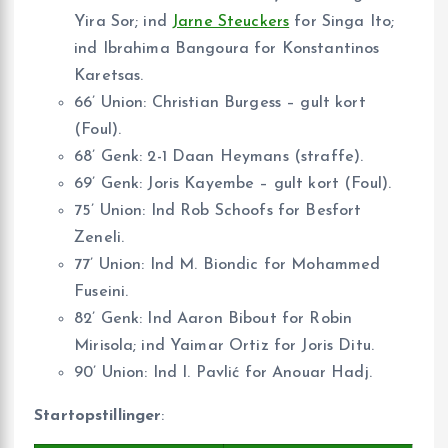
Yira Sor; ind
Jarne Steuckers
for Singa Ito;
ind Ibrahima Bangoura for Konstantinos
Karetsas.
66’ Union: Christian Burgess – gult kort
(Foul).
68’ Genk: 2-1 Daan Heymans (straffe).
69’ Genk: Joris Kayembe – gult kort (Foul).
75’ Union: Ind Rob Schoofs for Besfort
Zeneli.
77’ Union: Ind M. Biondic for Mohammed
Fuseini.
82’ Genk: Ind Aaron Bibout for Robin
Mirisola; ind Yaimar Ortiz for Joris Ditu.
90’ Union: Ind I. Pavlić for Anouar Hadj.
Startopstillinger
: