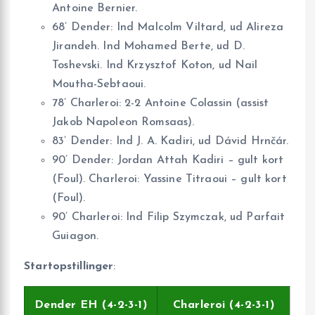
Antoine Bernier.
68’ Dender: Ind Malcolm Viltard, ud Alireza
Jirandeh. Ind Mohamed Berte, ud D.
Toshevski. Ind Krzysztof Koton, ud Nail
Moutha-Sebtaoui.
78’ Charleroi: 2-2 Antoine Colassin (assist
Jakob Napoleon Romsaas).
83’ Dender: Ind J. A. Kadiri, ud Dávid Hrnčár.
90’ Dender: Jordan Attah Kadiri – gult kort
(Foul). Charleroi: Yassine Titraoui – gult kort
(Foul).
90’ Charleroi: Ind Filip Szymczak, ud Parfait
Guiagon.
Startopstillinger
:
Dender EH (4-2-3-1)
Charleroi (4-2-3-1)