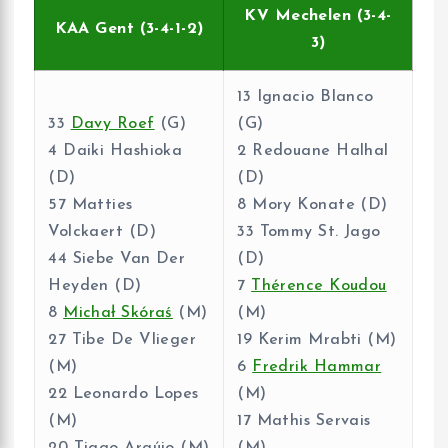
KV Mechelen (3-4-
KAA Gent (3-4-1-2)
3)
13 Ignacio Blanco
33
Davy Roef
(G)
(G)
4 Daiki Hashioka
2 Redouane Halhal
(D)
(D)
57 Matties
8 Mory Konate (D)
Volckaert (D)
33 Tommy St. Jago
44 Siebe Van Der
(D)
Heyden (D)
7
Thérence Koudou
8
Michał Skóraś
(M)
(M)
27 Tibe De Vlieger
19 Kerim Mrabti (M)
(M)
6
Fredrik Hammar
22 Leonardo Lopes
(M)
(M)
17 Mathis Servais