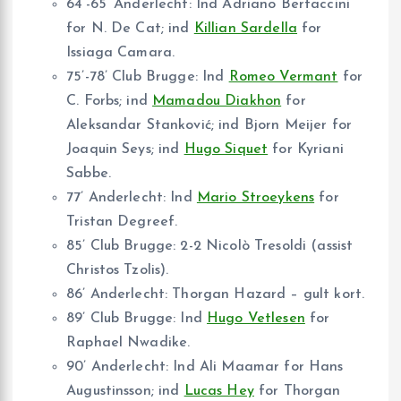
64’-65’ Anderlecht: Ind Adriano Bertaccini
for N. De Cat; ind
Killian Sardella
for
Issiaga Camara.
75’-78’ Club Brugge: Ind
Romeo Vermant
for
C. Forbs; ind
Mamadou Diakhon
for
Aleksandar Stanković; ind Bjorn Meijer for
Joaquin Seys; ind
Hugo Siquet
for Kyriani
Sabbe.
77’ Anderlecht: Ind
Mario Stroeykens
for
Tristan Degreef.
85’ Club Brugge: 2-2 Nicolò Tresoldi (assist
Christos Tzolis).
86’ Anderlecht: Thorgan Hazard – gult kort.
89’ Club Brugge: Ind
Hugo Vetlesen
for
Raphael Nwadike.
90’ Anderlecht: Ind Ali Maamar for Hans
Augustinsson; ind
Lucas Hey
for Thorgan