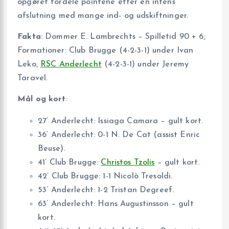
opgøret fordele pointene efter en intens
afslutning med mange ind- og udskiftninger.
Fakta
: Dommer E. Lambrechts – Spilletid 90 + 6;
Formationer: Club Brugge (4-2-3-1) under Ivan
Leko,
RSC Anderlecht
(4-2-3-1) under Jeremy
Taravel.
Mål og kort
:
27’ Anderlecht: Issiaga Camara – gult kort.
36’ Anderlecht: 0-1 N. De Cat (assist Enric
Beuse).
41’ Club Brugge:
Christos Tzolis
– gult kort.
42’ Club Brugge: 1-1 Nicolò Tresoldi.
53’ Anderlecht: 1-2 Tristan Degreef.
63’ Anderlecht: Hans Augustinsson – gult
kort.