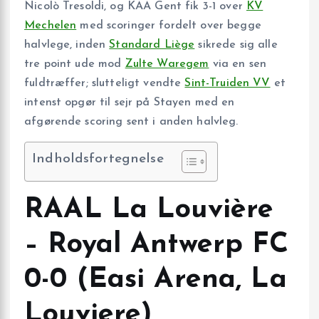
Nicolò Tresoldi, og KAA Gent fik 3-1 over
KV
Mechelen
med scoringer fordelt over begge
halvlege, inden
Standard Liège
sikrede sig alle
tre point ude mod
Zulte Waregem
via en sen
fuldtræffer; slutteligt vendte
Sint-Truiden VV
et
intenst opgør til sejr på Stayen med en
afgørende scoring sent i anden halvleg.
Indholdsfortegnelse
RAAL La Louvière
– Royal Antwerp FC
0-0 (Easi Arena, La
Louviere)