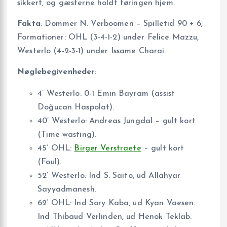
sikkert, og gæsterne holdt føringen hjem.
Fakta
: Dommer N. Verboomen – Spilletid 90 + 6;
Formationer: OHL (3-4-1-2) under Felice Mazzu,
Westerlo (4-2-3-1) under Issame Charai.
Nøglebegivenheder
:
4’ Westerlo: 0-1 Emin Bayram (assist
Doğucan Haspolat).
40’ Westerlo: Andreas Jungdal – gult kort
(Time wasting).
45’ OHL:
Birger Verstraete
– gult kort
(Foul).
52’ Westerlo: Ind S. Saito, ud Allahyar
Sayyadmanesh.
62’ OHL: Ind Sory Kaba, ud Kyan Vaesen.
Ind Thibaud Verlinden, ud Henok Teklab.