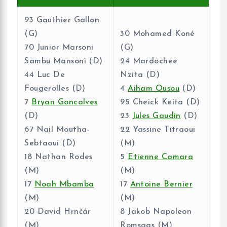
93 Gauthier Gallon
(G)
30 Mohamed Koné
70 Junior Marsoni
(G)
Sambu Mansoni​ (D)
24 Mardochee
44 Luc De
Nzita (D)
Fougerolles (D)
4
Aiham Ousou
(D)
7
Bryan Goncalves
95 Cheick Keita (D)
(D)
23
Jules Gaudin
(D)
67 Nail Moutha-
22 Yassine Titraoui
Sebtaoui (D)
(M)
18 Nathan Rodes
5
Etienne Camara
(M)
(M)
17
Noah Mbamba
17
Antoine Bernier
(M)
(M)
20 David Hrnčár
8 Jakob Napoleon
(M)
Romsaas (M)