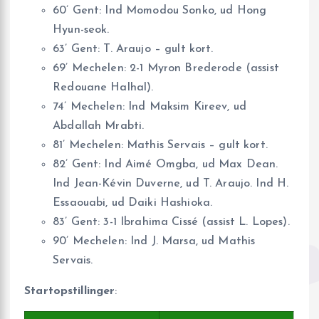
60’ Gent: Ind Momodou Sonko, ud Hong
Hyun-seok.
63’ Gent: T. Araujo – gult kort.
69’ Mechelen: 2-1 Myron Brederode (assist
Redouane Halhal).
74’ Mechelen: Ind Maksim Kireev, ud
Abdallah Mrabti.
81’ Mechelen: Mathis Servais – gult kort.
82’ Gent: Ind Aimé Omgba, ud Max Dean.
Ind Jean-Kévin Duverne, ud T. Araujo. Ind H.
Essaouabi, ud Daiki Hashioka.
83’ Gent: 3-1 Ibrahima Cissé (assist L. Lopes).
90’ Mechelen: Ind J. Marsa, ud Mathis
Servais.
Startopstillinger
: