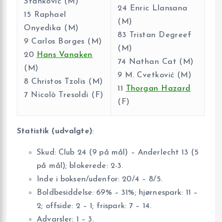
Stanković (M)
24 Enric Llansana
15 Raphael
(M)
Onyedika (M)
83 Tristan Degreef
9 Carlos Borges (M)
(M)
20
Hans Vanaken
74 Nathan Cat (M)
(M)
9 M. Cvetković (M)
8 Christos Tzolis (M)
11
Thorgan Hazard
7 Nicolò Tresoldi (F)
(F)
Statistik (udvalgte)
:
Skud: Club 24 (9 på mål) – Anderlecht 13 (5
på mål); blokerede: 2-3.
Inde i boksen/udenfor: 20/4 – 8/5.
Boldbesiddelse: 69% – 31%; hjørnespark: 11 –
2; offside: 2 – 1; frispark: 7 – 14.
Advarsler: 1 – 3.