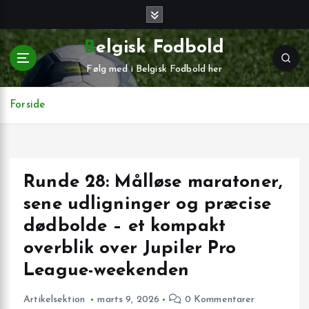
G
å
t
Belgisk Fodbold
i
Følg med i Belgisk Fodbold her
l
i
n
Forside
d
h
o
l
Runde 28: Målløse maratoner,
d
sene udligninger og præcise
dødbolde – et kompakt
overblik over Jupiler Pro
League-weekenden
Artikelsektion
marts 9, 2026
0 Kommentarer