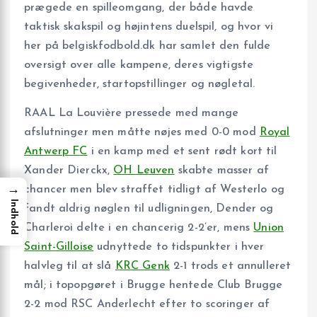
prægede en spilleomgang, der både havde
taktisk skakspil og højintens duelspil, og hvor vi
her på belgiskfodbold.dk har samlet den fulde
oversigt over alle kampene, deres vigtigste
begivenheder, startopstillinger og nøgletal.
RAAL La Louvière pressede med mange
afslutninger men måtte nøjes med 0-0 mod
Royal
Antwerp FC
i en kamp med et sent rødt kort til
Xander Dierckx,
OH Leuven
skabte masser af
→
chancer men blev straffet tidligt af Westerlo og
Indhold
fandt aldrig nøglen til udligningen, Dender og
Charleroi delte i en chancerig 2-2’er, mens
Union
Saint-Gilloise
udnyttede to tidspunkter i hver
halvleg til at slå
KRC Genk
2-1 trods et annulleret
mål; i topopgøret i Brugge hentede Club Brugge
2-2 mod RSC Anderlecht efter to scoringer af