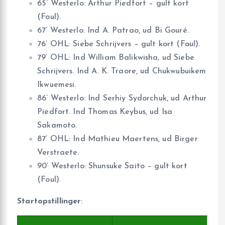
65’ Westerlo: Arthur Piedfort – gult kort
(Foul).
67’ Westerlo: Ind A. Patrao, ud Bi Gouré.
76’ OHL: Siebe Schrijvers – gult kort (Foul).
79’ OHL: Ind William Balikwisha, ud Siebe
Schrijvers. Ind A. K. Traore, ud Chukwubuikem
Ikwuemesi.
86’ Westerlo: Ind Serhiy Sydorchuk, ud Arthur
Piedfort. Ind Thomas Keybus, ud Isa
Sakamoto.
87’ OHL: Ind Mathieu Maertens, ud Birger
Verstraete.
90’ Westerlo: Shunsuke Saito – gult kort
(Foul).
Startopstillinger
: