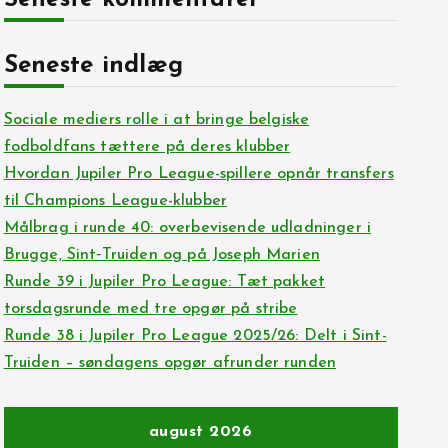
Seneste kommentarer
Seneste indlæg
Sociale mediers rolle i at bringe belgiske
fodboldfans tættere på deres klubber
Hvordan Jupiler Pro League-spillere opnår transfers
til Champions League-klubber
Målbrag i runde 40: overbevisende udladninger i
Brugge, Sint‑Truiden og på Joseph Marien
Runde 39 i Jupiler Pro League: Tæt pakket
torsdagsrunde med tre opgør på stribe
Runde 38 i Jupiler Pro League 2025/26: Delt i Sint-
Truiden – søndagens opgør afrunder runden
august 2026