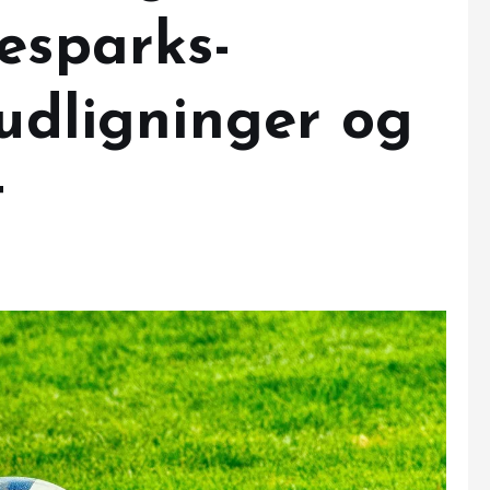
esparks-
 udligninger og
t