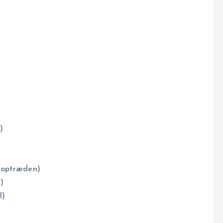
)
g optræden)
)
l)