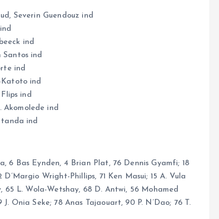
 ud, Severin Guendouz ind
 ind
beeck ind
n Santos ind
rte ind
-Katoto ind
Flips ind
. Akomolede ind
 Ntanda ind
ba, 6 Bas Eynden, 4 Brian Plat, 76 Dennis Gyamfi; 18
 D’Margio Wright-Phillips, 71 Ken Masui; 15 A. Vula
ry, 65 L. Wola-Wetshay, 68 D. Antwi, 56 Mohamed
 J. Onia Seke; 78 Anas Tajaouart, 90 P. N’Dao; 76 T.