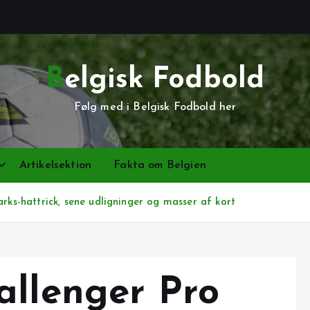
Belgisk Fodbold
Følg med i Belgisk Fodbold her
Artikelsektion
Fakta om Belgien
rks-hattrick, sene udligninger og masser af kort
allenger Pro