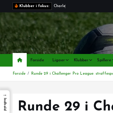
G
C
h
a
r
l
e
r
o
i
Klubber i fokus:
å
t
i
l
i
n
d
h
Forside
Ligaer
Klubber
Spillere
o
l
Forside
Runde 29 i Challenger Pro League: straffespa
d
→
Indhold
Runde 29 i Ch