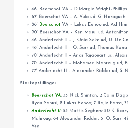
46′ Beerschot VA – D’Margio Wright-Phillips
67′ Beerschot VA – A. Vula ud, G. Haraguchi
86′
Beerschot
VA – Lukas Eenoo ud, Axl Him
90′ Beerschot VA – Ken Masui ud, Antonilto
46′ Anderlecht II – J. Onia Seke ud, D. De Co
46′ Anderlecht II – O. Sarr ud, Thomas Kana
70′ Anderlecht II – Anas Tajaouart ud, Alexis 
70′ Anderlecht II – Mohamed Mahroug ud, B
77′ Anderlecht II – Alexander Ridder ud, S.
Startopstillinger
Beerschot VA
: 33 Nick Shinton; 2 Colin Dag
Ryan Sanusi, 8 Lukas Eenoo; 7 Rajiv Parra, 32
Anderlecht II
: 33 Mattis Seghers; 50 K. Bar
Mahroug; 64 Alexander Ridder, 51 O. Sarr, 49
Ven