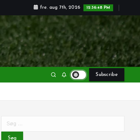
fre. aug 7th, 2026
12:36:49 PM
Subscribe
S
ø
g