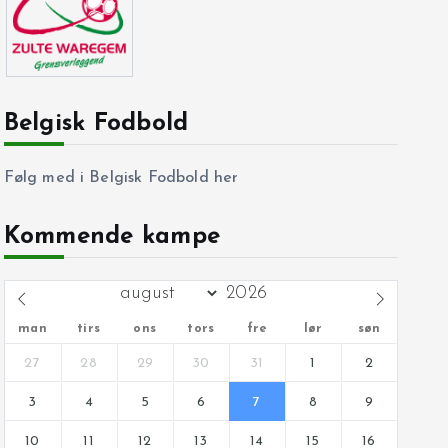
Belgisk Fodbold
Følg med i Belgisk Fodbold her
Kommende kampe
man
tirs
ons
tors
fre
lør
søn
27
28
29
30
31
1
2
3
4
5
6
7
8
9
10
11
12
13
14
15
16