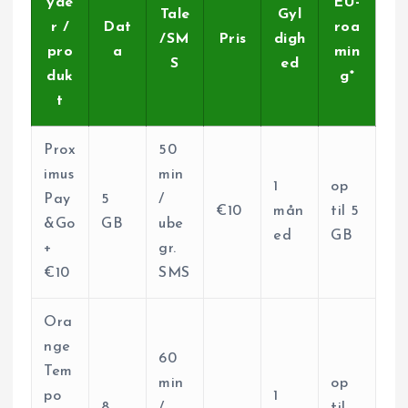
yde
EU-
Tale
Gyl
r /
Dat
roa
/SM
Pris
digh
pro
a
min
S
ed
duk
g*
t
Prox
50
imus
min
1
op
Pay
5
/
€10
mån
til 5
&Go
GB
ube
ed
GB
+
gr.
€10
SMS
Ora
nge
60
Tem
min
op
po
1
8
/
til