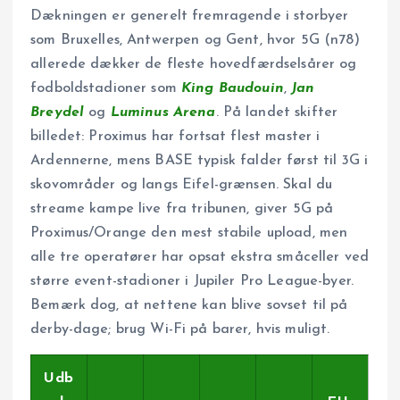
Dækningen er generelt fremragende i storbyer
som Bruxelles, Antwerpen og Gent, hvor 5G (n78)
allerede dækker de fleste hovedfærdselsårer og
fodboldstadioner som
King Baudouin
,
Jan
Breydel
og
Luminus Arena
. På landet skifter
billedet: Proximus har fortsat flest master i
Ardennerne, mens BASE typisk falder først til 3G i
skovområder og langs Eifel-grænsen. Skal du
streame kampe live fra tribunen, giver 5G på
Proximus/Orange den mest stabile upload, men
alle tre operatører har opsat ekstra småceller ved
større event-stadioner i Jupiler Pro League-byer.
Bemærk dog, at nettene kan blive sovset til på
derby-dage; brug Wi-Fi på barer, hvis muligt.
Udb