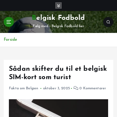
G
å
t
Belgisk Fodbold
i
Følg med i Belgisk Fodbold her
l
i
n
Forside
d
h
o
l
Sådan skifter du til et belgisk
d
SIM-kort som turist
Fakta om Belgien
oktober 3, 2025
0 Kommentarer