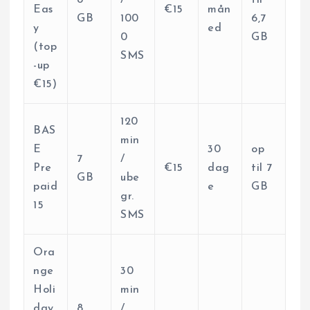
Eas
€15
mån
GB
100
6,7
y
ed
0
GB
(top
SMS
-up
€15)
120
BAS
min
E
30
op
7
/
Pre
€15
dag
til 7
GB
ube
paid
e
GB
gr.
15
SMS
Ora
nge
30
Holi
min
day
8
/