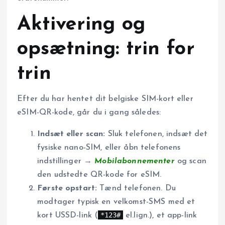
Aktivering og
opsætning: trin for
trin
Efter du har hentet dit belgiske SIM-kort eller
eSIM-QR-kode, går du i gang således:
Indsæt eller scan:
Sluk telefonen, indsæt det
fysiske nano-SIM, eller åbn telefonens
indstillinger →
Mobilabonnementer
og scan
den udstedte QR-kode for eSIM.
Første opstart:
Tænd telefonen. Du
modtager typisk en velkomst-SMS med et
*123#
kort USSD-link (
el.lign.), et app-link