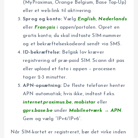
(MyProximus, Orange Belgium, Base Top-Up)
eller et web-link til aktivering.
Sprog og konto:
Vælg
English
,
Nederlands
eller
Français
i appen/portalen. Opret en
gratis konto; du skal indtaste SIM-nummer
og et bekræftelseskodeord sendt via SMS.
ID-bekræftelse:
Belgisk lov kræver
registrering af præ-paid SIM. Scann dit pas
eller upload et foto i appen – processen
tager 2-3 minutter.
APN-opsætning:
De fleste telefoner henter
APN automatisk; hvis ikke, indtast f.eks.
internet.proximus.be
,
mobistar
eller
gprs.base.be
under
Mobilnetværk → APN
.
Gem og vælg “IPv4/IPv6”.
Når SIM-kortet er registreret, bør det virke inden