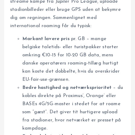
streame kampe fra Jupiler Pro League, uploade
stadionbilleder eller bruge GPS uden at bekymre
dig om regningen. Sammenlignet med
international roaming får du typisk:
Markant lavere pris
pr. GB – mange
belgiske taletids- eller turistpakker starter
omkring €10-15 for 10-20 GB data, mens
danske operatørers roaming-tillæg hurtigt
kan koste det dobbelte, hvis du overskrider
EU-fair-use-grænsen.
Bedre hastighed og netværksprioritet
– du
kobles direkte på Proximus’, Orange’ eller
BASEs 4G/5G-master i stedet for at roame
som “gæst”. Det giver tit hurtigere upload
fra stadioner, hvor netværket er presset på
kampdage.