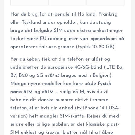
Har du brug for at pendle til Holland, Frankrig
eller Tyskland under opholdet, kan du stadig
bruge det belgiske SIM uden ekstra omkostninger
takket være EU-roaming, men vær opmærksom på
operatørens fair-use-grænse (typisk 10-20 GB).
Før du køber, tjek at din telefon er
ulåst
og
understøtter de europæiske 4G/5G-bånd (LTE B3,
B7, B20 og 5G n78/n3 bruges mest i Belgien).
Mange nyere modeller kan køre både
fysisk
nano-SIM
og
eSIM
– vælg eSIM, hvis du vil
beholde dit danske nummer aktivt i samme
telefon, eller hvis din enhed (fx iPhone 14 i USA-
version) helt mangler SIM-skuffe. Rejser du med
ældre eller billige mobiler, er det klassiske plast-
SIM enklest og kræver blot en nål til at åbne