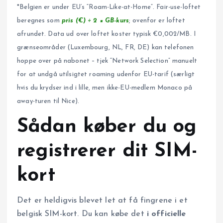
*Belgien er under EU’s “Roam-Like-at-Home”. Fair-use-loftet
beregnes som
pris (€) ÷ 2 × GB-kurs
; ovenfor er loftet
afrundet. Data ud over loftet koster typisk €0,002/MB. I
grænseområder (Luxembourg, NL, FR, DE) kan telefonen
hoppe over på nabonet – tjek “Network Selection” manuelt
for at undgå utilsigtet roaming udenfor EU-tarif (særligt
hvis du krydser ind i lille, men ikke-EU-medlem Monaco på
away-turen til Nice).
Sådan køber du og
registrerer dit SIM-
kort
Det er heldigvis blevet let at få fingrene i et
belgisk SIM-kort. Du kan købe det
i officielle