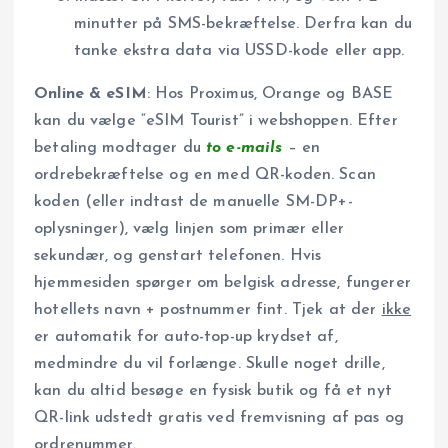
minutter på SMS-bekræftelse. Derfra kan du
tanke ekstra data via USSD-kode eller app.
Online & eSIM
: Hos Proximus, Orange og BASE
kan du vælge “eSIM Tourist” i webshoppen. Efter
betaling modtager du
to e-mails
– en
ordrebekræftelse og en med QR-koden. Scan
koden (eller indtast de manuelle SM-DP+-
oplysninger), vælg linjen som primær eller
sekundær, og genstart telefonen. Hvis
hjemmesiden spørger om belgisk adresse, fungerer
hotellets navn + postnummer fint. Tjek at der
ikke
er automatik for auto-top-up krydset af,
medmindre du vil forlænge. Skulle noget drille,
kan du altid besøge en fysisk butik og få et nyt
QR-link udstedt gratis ved fremvisning af pas og
ordrenummer.