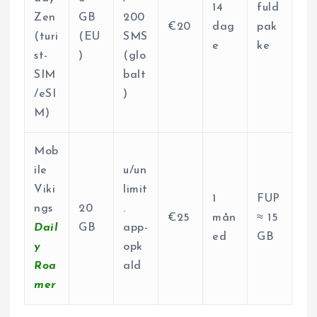
14
fuld
Zen
GB
200
€20
dag
pak
(turi
(EU
SMS
e
ke
st-
)
(glo
SIM
balt
/eSI
)
M)
Mob
ile
u/un
Viki
limit
1
FUP
ngs
20
.
€25
mån
≈ 15
Dail
GB
app-
ed
GB
y
opk
Roa
ald
mer