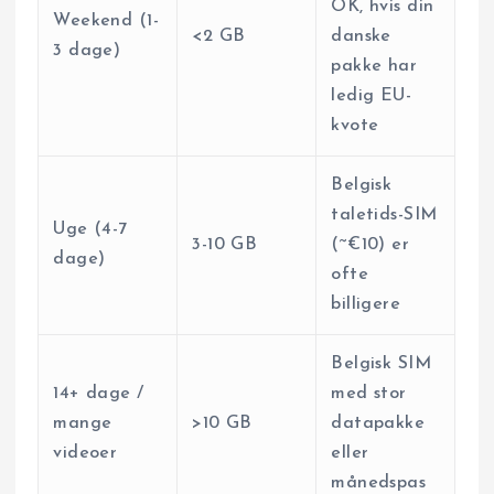
OK, hvis din
Weekend (1-
<2 GB
danske
3 dage)
pakke har
ledig EU-
kvote
Belgisk
taletids-SIM
Uge (4-7
3-10 GB
(~€10) er
dage)
ofte
billigere
Belgisk SIM
14+ dage /
med stor
mange
>10 GB
datapakke
videoer
eller
månedspas