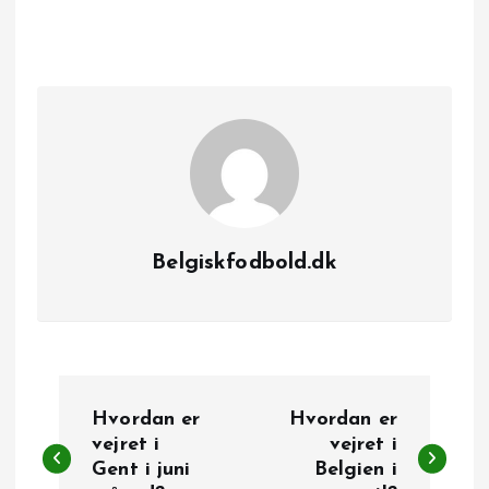
Belgiskfodbold.dk
I
Hvordan er
Hvordan er
n
vejret i
vejret i
Gent i juni
Belgien i