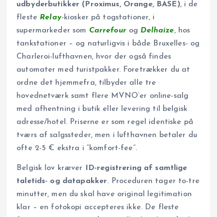
udbyderbutikker (Proximus, Orange, BASE)
, i de
fleste
Relay
-kiosker på togstationer, i
supermarkeder som
Carrefour
og
Delhaize
, hos
tankstationer – og naturligvis i både Bruxelles- og
Charleroi-lufthavnen, hvor der også findes
automater med turistpakker. Foretrækker du at
ordne det hjemmefra, tilbyder alle tre
hovednetværk samt flere MVNO’er online-salg
med afhentning i butik eller levering til belgisk
adresse/hotel. Priserne er som regel identiske på
tværs af salgssteder, men i lufthavnen betaler du
ofte 2-5 € ekstra i “komfort-fee”.
Belgisk lov kræver
ID-registrering af samtlige
taletids- og datapakker
. Proceduren tager to-tre
minutter, men du skal have original legitimation
klar – en fotokopi accepteres ikke. De fleste