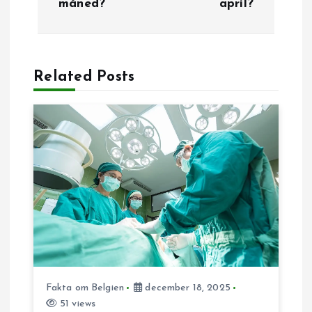
måned?
april?
d
l
æ
Related Posts
g
s
n
a
v
i
Fakta om Belgien
december 18, 2025
51 views