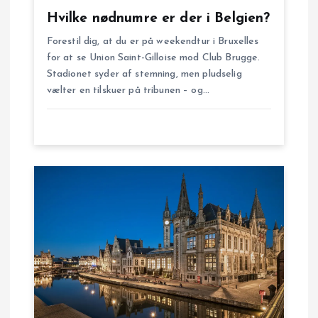
g
Hvilke nødnumre er der i Belgien?
a
Forestil dig, at du er på weekendtur i Bruxelles
for at se Union Saint-Gilloise mod Club Brugge.
t
Stadionet syder af stemning, men pludselig
vælter en tilskuer på tribunen – og…
i
o
n