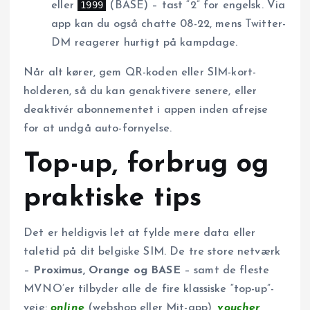
1999
eller
(BASE) – tast “2” for engelsk. Via
app kan du også chatte 08-22, mens Twitter-
DM reagerer hurtigt på kampdage.
Når alt kører, gem QR-koden eller SIM-kort-
holderen, så du kan genaktivere senere, eller
deaktivér abonnementet i appen inden afrejse
for at undgå auto-fornyelse.
Top-up, forbrug og
praktiske tips
Det er heldigvis let at fylde mere data eller
taletid på dit belgiske SIM. De tre store netværk
–
Proximus, Orange og BASE
– samt de fleste
MVNO’er tilbyder alle de fire klassiske “top-up”-
veje:
online
(webshop eller Mit-app),
voucher