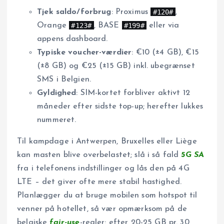
#120#
Tjek saldo/forbrug
: Proximus
,
#123#
#199#
Orange
, BASE
eller via
appens dashboard.
Typiske voucher-værdier
: €10 (±4 GB), €15
(±8 GB) og €25 (±15 GB) inkl. ubegrænset
SMS i Belgien.
Gyldighed
: SIM-kortet forbliver aktivt 12
måneder efter sidste top-up; herefter lukkes
nummeret.
Til kampdage i Antwerpen, Bruxelles eller Liège
kan masten blive overbelastet; slå i så fald
5G SA
fra i telefonens indstillinger og lås den på 4G
LTE – det giver ofte mere stabil hastighed.
Planlægger du at bruge mobilen som hotspot til
venner på hotellet, så vær opmærksom på de
belgiske
fair-use
-regler: efter 20-25 GB pr. 30