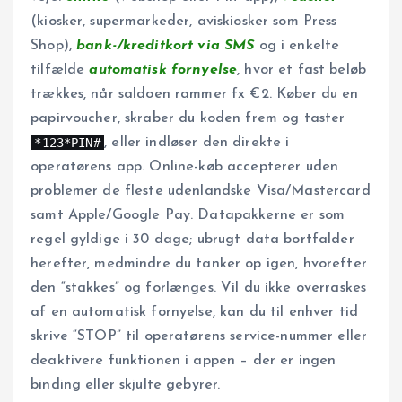
(kiosker, supermarkeder, aviskiosker som Press
Shop),
bank-/kreditkort via SMS
og i enkelte
tilfælde
automatisk fornyelse
, hvor et fast beløb
trækkes, når saldoen rammer fx €2. Køber du en
papirvoucher, skraber du koden frem og taster
*123*PIN#
, eller indløser den direkte i
operatørens app. Online-køb accepterer uden
problemer de fleste udenlandske Visa/Mastercard
samt Apple/Google Pay. Datapakkerne er som
regel gyldige i 30 dage; ubrugt data bortfalder
herefter, medmindre du tanker op igen, hvorefter
den “stakkes” og forlænges. Vil du ikke overraskes
af en automatisk fornyelse, kan du til enhver tid
skrive “STOP” til operatørens service-nummer eller
deaktivere funktionen i appen – der er ingen
binding eller skjulte gebyrer.