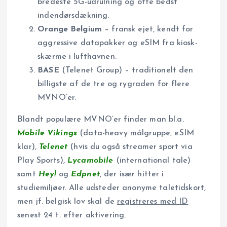
bredeste 5G-udrulning og ofte bedst
indendørsdækning.
Orange Belgium
– fransk ejet, kendt for
aggressive datapakker og eSIM fra kiosk-
skærme i lufthavnen.
BASE
(Telenet Group) – traditionelt den
billigste af de tre og rygraden for flere
MVNO’er.
Blandt populære MVNO’er finder man bl.a.
Mobile Vikings
(data-heavy målgruppe, eSIM
klar),
Telenet
(hvis du også streamer sport via
Play Sports),
Lycamobile
(international tale)
samt
Hey!
og
Edpnet
, der især hitter i
studiemiljøer. Alle udsteder anonyme taletidskort,
men jf. belgisk lov skal de
registreres med ID
senest 24 t. efter aktivering.