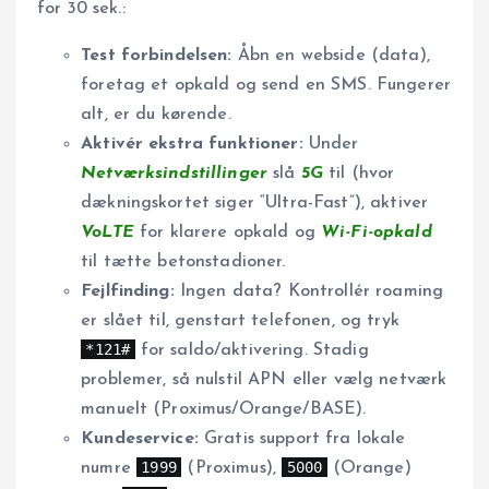
for 30 sek.:
Test forbindelsen:
Åbn en webside (data),
foretag et opkald og send en SMS. Fungerer
alt, er du kørende.
Aktivér ekstra funktioner:
Under
Netværksindstillinger
slå
5G
til (hvor
dækningskortet siger “Ultra-Fast”), aktiver
VoLTE
for klarere opkald og
Wi-Fi-opkald
til tætte betonstadioner.
Fejlfinding:
Ingen data? Kontrollér roaming
er slået til, genstart telefonen, og tryk
*121#
for saldo/aktivering. Stadig
problemer, så nulstil APN eller vælg netværk
manuelt (Proximus/Orange/BASE).
Kundeservice:
Gratis support fra lokale
1999
5000
numre
(Proximus),
(Orange)