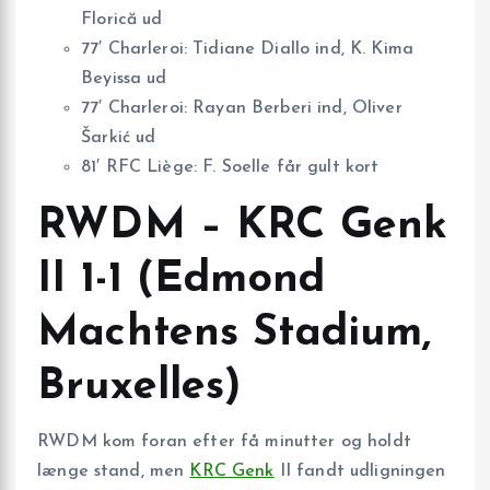
Florică ud
77′ Charleroi: Tidiane Diallo ind, K. Kima
Beyissa ud
77′ Charleroi: Rayan Berberi ind, Oliver
Šarkić ud
81′ RFC Liège: F. Soelle får gult kort
RWDM – KRC Genk
II 1-1 (Edmond
Machtens Stadium,
Bruxelles)
RWDM kom foran efter få minutter og holdt
længe stand, men
KRC Genk
II fandt udligningen