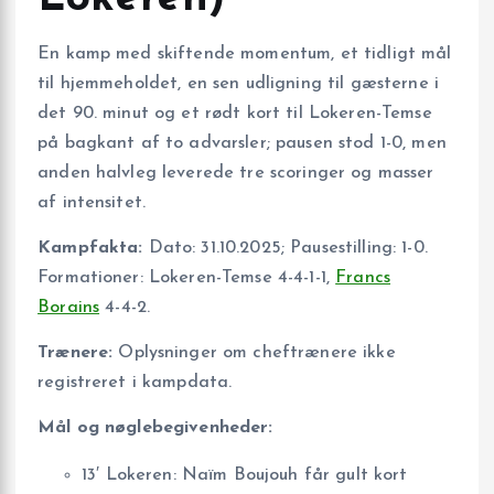
En kamp med skiftende momentum, et tidligt mål
til hjemmeholdet, en sen udligning til gæsterne i
det 90. minut og et rødt kort til Lokeren-Temse
på bagkant af to advarsler; pausen stod 1-0, men
anden halvleg leverede tre scoringer og masser
af intensitet.
Kampfakta:
Dato: 31.10.2025; Pausestilling: 1-0.
Formationer: Lokeren-Temse 4-4-1-1,
Francs
Borains
4-4-2.
Trænere:
Oplysninger om cheftrænere ikke
registreret i kampdata.
Mål og nøglebegivenheder:
13′ Lokeren: Naïm Boujouh får gult kort