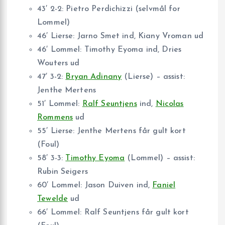
43′ 2-2: Pietro Perdichizzi (selvmål for
Lommel)
46′ Lierse: Jarno Smet ind, Kiany Vroman ud
46′ Lommel: Timothy Eyoma ind, Dries
Wouters ud
47′ 3-2:
Bryan Adinany
(Lierse) – assist:
Jenthe Mertens
51′ Lommel:
Ralf Seuntjens
ind,
Nicolas
Rommens
ud
55′ Lierse: Jenthe Mertens får gult kort
(Foul)
58′ 3-3:
Timothy Eyoma
(Lommel) – assist:
Rubin Seigers
60′ Lommel: Jason Duiven ind,
Faniel
Tewelde
ud
66′ Lommel: Ralf Seuntjens får gult kort