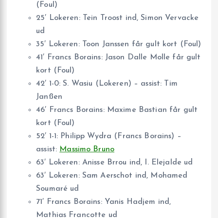
(Foul)
25′ Lokeren: Tein Troost ind, Simon Vervacke
ud
35′ Lokeren: Toon Janssen får gult kort (Foul)
41′ Francs Borains: Jason Dalle Molle får gult
kort (Foul)
42′ 1-0: S. Wasiu (Lokeren) – assist: Tim
Janßen
46′ Francs Borains: Maxime Bastian får gult
kort (Foul)
52′ 1-1: Philipp Wydra (Francs Borains) –
assist:
Massimo Bruno
63′ Lokeren: Anisse Brrou ind, I. Elejalde ud
63′ Lokeren: Sam Aerschot ind, Mohamed
Soumaré ud
71′ Francs Borains: Yanis Hadjem ind,
Mathias Francotte ud