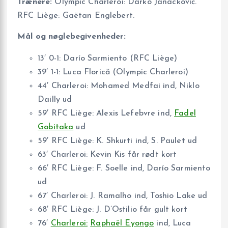
Trænere:
Olympic Charleroi: Darko Janacković.
RFC Liège: Gaëtan Englebert.
Mål og nøglebegivenheder:
13′ 0-1: Darío Sarmiento (RFC Liège)
39′ 1-1: Luca Florică (Olympic Charleroi)
44′ Charleroi: Mohamed Medfai ind, Niklo
Dailly ud
59′ RFC Liège: Alexis Lefebvre ind,
Fadel
Gobitaka
ud
59′ RFC Liège: K. Shkurti ind, S. Paulet ud
63′ Charleroi: Kevin Kis får rødt kort
66′ RFC Liège: F. Soelle ind, Darío Sarmiento
ud
67′ Charleroi: J. Ramalho ind, Toshio Lake ud
68′ RFC Liège: J. D’Ostilio får gult kort
76′
Charleroi:
Raphaël Eyongo
ind, Luca