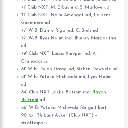
71′ Club NXT: M. Elbay ind, S. Marloye ud
71′ Club NXT: Naïm Amengai ind, Laurens
Goemaere ud
77′ W-B: Dante Rigo ind, C. Bruls ud
77′ W-B: Ilyes Najim ind, Jhurrey Margaritha
ud
79′ Club NXT: Lucas Knieper ind, A.
Granados ud
81′ W-B: Dylan Dassy ind, Sieben Dewaele ud
81′ W-B: Yutaka Michiwaki ind, Ilyes Najim
ud
84′ Club NXT: Jakke Britsom ind,
Rayan
Buifrahi
ud
86′ W-B: Yutaka Michiwaki får gult kort
90′ 2-1: Thibaut Acker (Club NXT) –
straffespark