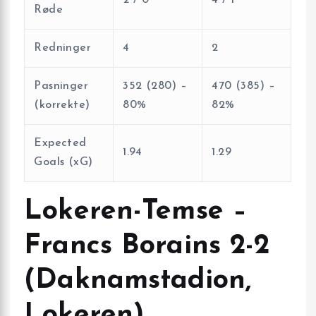
2 / 0
4 / 1
Røde
Redninger
4
2
Pasninger
352 (280) –
470 (385) –
(korrekte)
80%
82%
Expected
1.94
1.29
Goals (xG)
Lokeren-Temse –
Francs Borains 2-2
(Daknamstadion,
Lokeren)