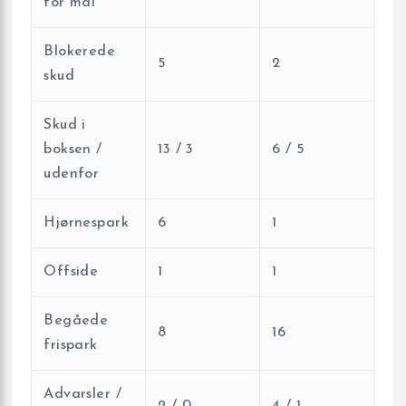
for mål
Blokerede
5
2
skud
Skud i
boksen /
13 / 3
6 / 5
udenfor
Hjørnespark
6
1
Offside
1
1
Begåede
8
16
frispark
Advarsler /