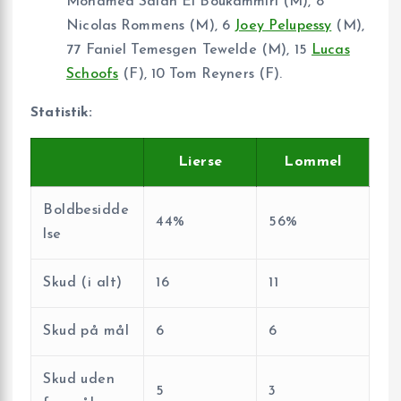
Mohamed Salah El Boukammiri (M), 8
Nicolas Rommens (M), 6
Joey Pelupessy
(M),
77 Faniel Temesgen Tewelde (M), 15
Lucas
Schoofs
(F), 10 Tom Reyners (F).
Statistik:
Lierse
Lommel
Boldbesidde
44%
56%
lse
Skud (i alt)
16
11
Skud på mål
6
6
Skud uden
5
3