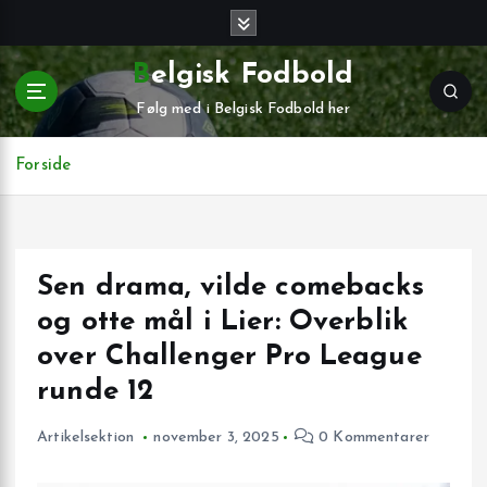
G
å
t
Belgisk Fodbold
i
Følg med i Belgisk Fodbold her
l
i
n
Forside
d
h
o
l
Sen drama, vilde comebacks
d
og otte mål i Lier: Overblik
over Challenger Pro League
runde 12
Artikelsektion
november 3, 2025
0 Kommentarer