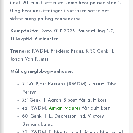
i det 90. minut, efter en kamp hvor pausen stod 1-
0 og hvor udskiftninger i slutfasen satte det
sidste præg på begivenhederne.
Kampfakta:
Dato: 01.11.2025; Pausestilling: 1-0;
Tillægstid: 6 minutter.
Trænere:
RWDM: Frédéric Frans. KRC Genk II:
Johan Van Rumst.
Mål og nøglebegivenheder:
3′ 1-0: Pjotr Kestens (RWDM) – assist: Tibo
Persyn
33′ Genk II: Aaron Bibout får gult kort
42′ RWDM:
Aïman Maurer
får gult kort
60′ Genk II: L. Decresson ind, Victory
Beniangba ud
70′ RWDM: F. Montoro ind, Aïman Maurer ud