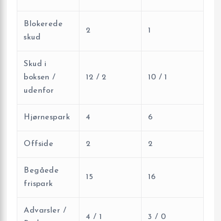
Blokerede
2
1
skud
Skud i
boksen /
12 / 2
10 / 1
udenfor
Hjørnespark
4
6
Offside
2
2
Begåede
15
16
frispark
Advarsler /
4 / 1
3 / 0