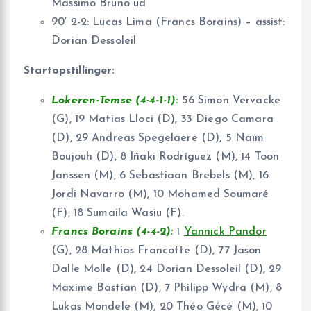
Massimo Bruno ud
90′ 2-2: Lucas Lima (Francs Borains) – assist:
Dorian Dessoleil
Startopstillinger:
Lokeren-Temse (4-4-1-1):
56 Simon Vervacke
(G), 19 Matias Lloci (D), 33 Diego Camara
(D), 29 Andreas Spegelaere (D), 5 Naïm
Boujouh (D), 8 Iñaki Rodríguez (M), 14 Toon
Janssen (M), 6 Sebastiaan Brebels (M), 16
Jordi Navarro (M), 10 Mohamed Soumaré
(F), 18 Sumaila Wasiu (F).
Francs Borains (4-4-2):
1
Yannick Pandor
(G), 28 Mathias Francotte (D), 77 Jason
Dalle Molle (D), 24 Dorian Dessoleil (D), 29
Maxime Bastian (D), 7 Philipp Wydra (M), 8
Lukas Mondele (M), 20 Théo Gécé (M), 10