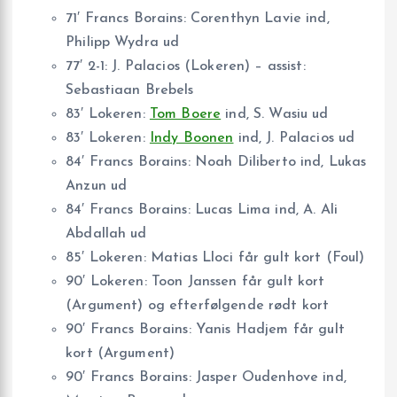
71′ Francs Borains: Corenthyn Lavie ind,
Philipp Wydra ud
77′ 2-1: J. Palacios (Lokeren) – assist:
Sebastiaan Brebels
83′ Lokeren:
Tom Boere
ind, S. Wasiu ud
83′ Lokeren:
Indy Boonen
ind, J. Palacios ud
84′ Francs Borains: Noah Diliberto ind, Lukas
Anzun ud
84′ Francs Borains: Lucas Lima ind, A. Ali
Abdallah ud
85′ Lokeren: Matias Lloci får gult kort (Foul)
90′ Lokeren: Toon Janssen får gult kort
(Argument) og efterfølgende rødt kort
90′ Francs Borains: Yanis Hadjem får gult
kort (Argument)
90′ Francs Borains: Jasper Oudenhove ind,