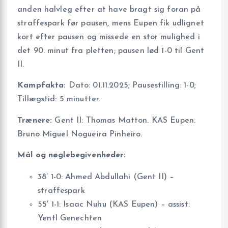
anden halvleg efter at have bragt sig foran på
straffespark før pausen, mens Eupen fik udlignet
kort efter pausen og missede en stor mulighed i
det 90. minut fra pletten; pausen lød 1-0 til Gent
II.
Kampfakta:
Dato: 01.11.2025; Pausestilling: 1-0;
Tillægstid: 5 minutter.
Trænere:
Gent II: Thomas Matton. KAS Eupen:
Bruno Miguel Nogueira Pinheiro.
Mål og nøglebegivenheder:
38′ 1-0: Ahmed Abdullahi (Gent II) –
straffespark
55′ 1-1: Isaac Nuhu (KAS Eupen) – assist:
Yentl Genechten