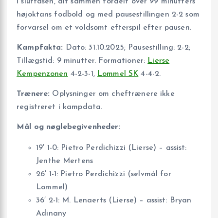
i slutfasen, alt sammen fordelt over 99 minutters
højoktans fodbold og med pausestillingen 2-2 som
forvarsel om et voldsomt efterspil efter pausen.
Kampfakta:
Dato: 31.10.2025; Pausestilling: 2-2;
Tillægstid: 9 minutter. Formationer:
Lierse
Kempenzonen
4-2-3-1,
Lommel SK
4-4-2.
Trænere:
Oplysninger om cheftrænere ikke
registreret i kampdata.
Mål og nøglebegivenheder:
19′ 1-0: Pietro Perdichizzi (Lierse) – assist:
Jenthe Mertens
26′ 1-1: Pietro Perdichizzi (selvmål for
Lommel)
36′ 2-1: M. Lenaerts (Lierse) – assist: Bryan
Adinany