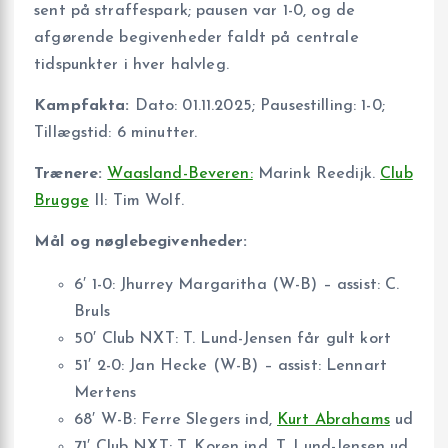
sent på straffespark; pausen var 1-0, og de
afgørende begivenheder faldt på centrale
tidspunkter i hver halvleg.
Kampfakta:
Dato: 01.11.2025; Pausestilling: 1-0;
Tillægstid: 6 minutter.
Trænere:
Waasland-Beveren:
Marink Reedijk.
Club
Brugge
II: Tim Wolf.
Mål og nøglebegivenheder:
6′ 1-0: Jhurrey Margaritha (W-B) – assist: C.
Bruls
50′ Club NXT: T. Lund-Jensen får gult kort
51′ 2-0: Jan Hecke (W-B) – assist: Lennart
Mertens
68′ W-B: Ferre Slegers ind,
Kurt Abrahams
ud
71′ Club NXT: T. Koren ind, T. Lund-Jensen ud