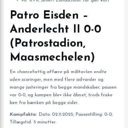
90′ KVK: Jellert Landschoot får gult kort
Patro Eisden –
Anderlecht II 0-0
(Patrostadion,
Maasmechelen)
En chancefattig affære på måltavlen endte
uden scoringer, men med flere advarsler og
mange justeringer fra begge mandskaber; pausen
var 0-0, og kampen blev ikke åbnet, trods friske
ben fra bænken på begge sider.
Kampfakta:
Dato: 02.11.2025; Pausestilling: 0-0;
Tillægstid: 5 minutter.