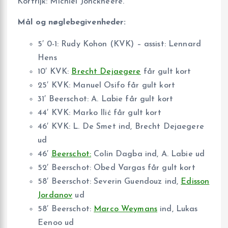
Kortrijk: Michiel Jonckheere.
Mål og nøglebegivenheder:
5′ 0-1: Rudy Kohon (KVK) – assist: Lennard
Hens
10′ KVK:
Brecht Dejaegere
får gult kort
25′ KVK: Manuel Osifo får gult kort
31′ Beerschot: A. Labie får gult kort
44′ KVK: Marko Ilić får gult kort
46′ KVK: L. De Smet ind, Brecht Dejaegere
ud
46′
Beerschot:
Colin Dagba ind, A. Labie ud
52′ Beerschot: Obed Vargas får gult kort
58′ Beerschot: Severin Guendouz ind,
Edisson
Jordanov
ud
58′ Beerschot:
Marco Weymans
ind, Lukas
Eenoo ud