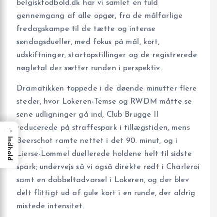
belgiskfodbold.dk har vi samlet en fuld
gennemgang af alle opgør, fra de målfarlige
fredagskampe til de tætte og intense
søndagsdueller, med fokus på mål, kort,
udskiftninger, startopstillinger og de registrerede
nøgletal der sætter runden i perspektiv.
Dramatikken toppede i de døende minutter flere
steder, hvor Lokeren-Temse og RWDM måtte se
sene udligninger gå ind, Club Brugge II
reducerede på straffespark i tillægstiden, mens
→
Indhold
Beerschot ramte nettet i det 90. minut, og i
Lierse-Lommel duellerede holdene helt til sidste
spark; undervejs så vi også direkte rødt i Charleroi
samt en dobbeltadvarsel i Lokeren, og der blev
delt flittigt ud af gule kort i en runde, der aldrig
mistede intensitet.