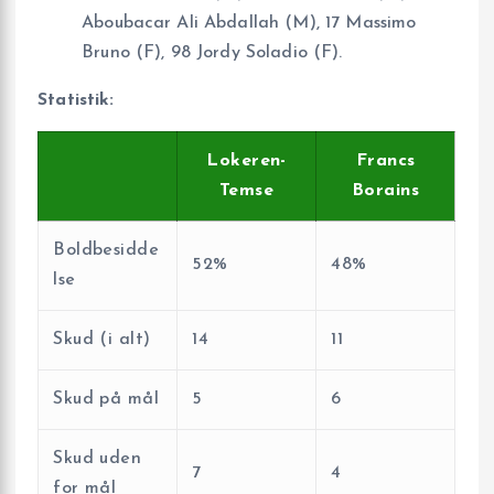
Aboubacar Ali Abdallah (M), 17 Massimo
Bruno (F), 98 Jordy Soladio (F).
Statistik:
Lokeren-
Francs
Temse
Borains
Boldbesidde
52%
48%
lse
Skud (i alt)
14
11
Skud på mål
5
6
Skud uden
7
4
for mål