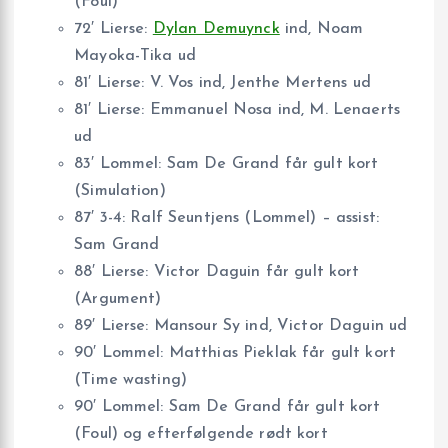
(Foul)
72′ Lierse:
Dylan Demuynck
ind, Noam
Mayoka-Tika ud
81′ Lierse: V. Vos ind, Jenthe Mertens ud
81′ Lierse: Emmanuel Nosa ind, M. Lenaerts
ud
83′ Lommel: Sam De Grand får gult kort
(Simulation)
87′ 3-4: Ralf Seuntjens (Lommel) – assist:
Sam Grand
88′ Lierse: Victor Daguin får gult kort
(Argument)
89′ Lierse: Mansour Sy ind, Victor Daguin ud
90′ Lommel: Matthias Pieklak får gult kort
(Time wasting)
90′ Lommel: Sam De Grand får gult kort
(Foul) og efterfølgende rødt kort