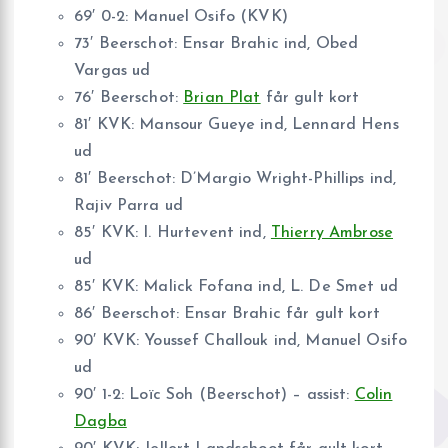
69′ 0-2: Manuel Osifo (KVK)
73′ Beerschot: Ensar Brahic ind, Obed
Vargas ud
76′ Beerschot:
Brian Plat
får gult kort
81′ KVK: Mansour Gueye ind, Lennard Hens
ud
81′ Beerschot: D’Margio Wright-Phillips ind,
Rajiv Parra ud
85′ KVK: I. Hurtevent ind,
Thierry Ambrose
ud
85′ KVK: Malick Fofana ind, L. De Smet ud
86′ Beerschot: Ensar Brahic får gult kort
90′ KVK: Youssef Challouk ind, Manuel Osifo
ud
90′ 1-2: Loïc Soh (Beerschot) – assist:
Colin
Dagba