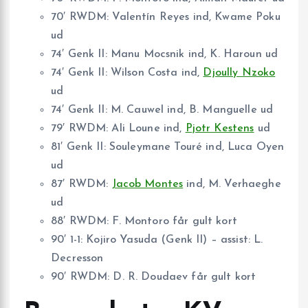
70′ RWDM: Valentín Reyes ind, Kwame Poku
ud
74′ Genk II: Manu Mocsnik ind, K. Haroun ud
74′ Genk II: Wilson Costa ind,
Djoully Nzoko
ud
74′ Genk II: M. Cauwel ind, B. Manguelle ud
79′ RWDM: Ali Loune ind,
Pjotr Kestens
ud
81′ Genk II: Souleymane Touré ind, Luca Oyen
ud
87′ RWDM:
Jacob Montes
ind, M. Verhaeghe
ud
88′ RWDM: F. Montoro får gult kort
90′ 1-1: Kojiro Yasuda (Genk II) – assist: L.
Decresson
90′ RWDM: D. R. Doudaev får gult kort