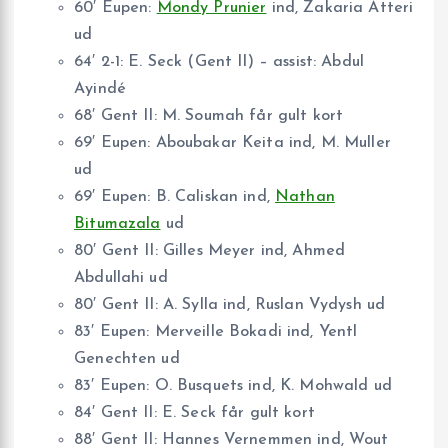
60′ Eupen:
Mondy Prunier
ind, Zakaria Atteri
ud
64′ 2-1: E. Seck (Gent II) – assist: Abdul
Ayindé
68′ Gent II: M. Soumah får gult kort
69′ Eupen: Aboubakar Keita ind, M. Muller
ud
69′ Eupen: B. Caliskan ind,
Nathan
Bitumazala
ud
80′ Gent II: Gilles Meyer ind, Ahmed
Abdullahi ud
80′ Gent II: A. Sylla ind, Ruslan Vydysh ud
83′ Eupen: Merveille Bokadi ind, Yentl
Genechten ud
83′ Eupen: O. Busquets ind, K. Mohwald ud
84′ Gent II: E. Seck får gult kort
88′ Gent II: Hannes Vernemmen ind, Wout