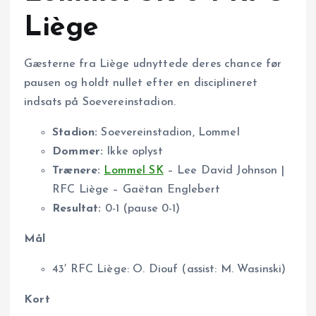
Liège
Gæsterne fra Liège udnyttede deres chance før
pausen og holdt nullet efter en disciplineret
indsats på Soevereinstadion.
Stadion:
Soevereinstadion, Lommel
Dommer:
Ikke oplyst
Trænere:
Lommel SK
– Lee David Johnson |
RFC Liège – Gaëtan Englebert
Resultat:
0-1 (pause 0-1)
Mål
43′ RFC Liège: O. Diouf (assist: M. Wasinski)
Kort