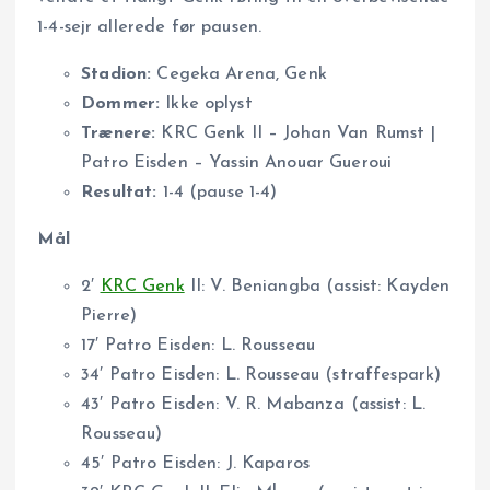
1-4-sejr allerede før pausen.
Stadion:
Cegeka Arena, Genk
Dommer:
Ikke oplyst
Trænere:
KRC Genk II – Johan Van Rumst |
Patro Eisden – Yassin Anouar Gueroui
Resultat:
1-4 (pause 1-4)
Mål
2′
KRC Genk
II: V. Beniangba (assist: Kayden
Pierre)
17′ Patro Eisden: L. Rousseau
34′ Patro Eisden: L. Rousseau (straffespark)
43′ Patro Eisden: V. R. Mabanza (assist: L.
Rousseau)
45′ Patro Eisden: J. Kaparos