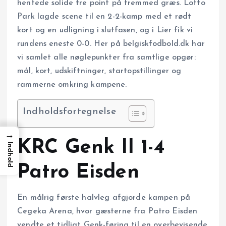
hentede solide tre point på fremmed græs. Lotto
Park lagde scene til en 2-2-kamp med et rødt
kort og en udligning i slutfasen, og i Lier fik vi
rundens eneste 0-0. Her på belgiskfodbold.dk har
vi samlet alle nøglepunkter fra samtlige opgør:
mål, kort, udskiftninger, startopstillinger og
rammerne omkring kampene.
Indholdsfortegnelse
→
KRC Genk II 1-4
Indhold
Patro Eisden
En målrig første halvleg afgjorde kampen på
Cegeka Arena, hvor gæsterne fra Patro Eisden
vendte et tidligt Genk-føring til en overbevisende