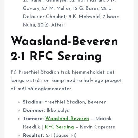
28 Rune Paeshuyse, 32 Ihor Plastun, 5 N.
Gavory; 27 M. Muller, 15 G. Bares, 22 L.
Delaurier-Chaubet; 8 K. Mohwald, 7 Isaac
Nuhu, 20 Z. Atteri
Waasland-Beveren
2-1 RFC Seraing
På Freethiel Stadion trak hjemmeholdet det
længste strå i en kamp med to halvlege præget
af mål på nøglemomenter.
Stadion:
Freethiel Stadion, Beveren
Dommer:
Ikke oplyst
Trænere:
Waasland-Beveren
– Marink
Reedijk |
RFC Seraing
– Kevin Caprasse
Resultat:
2-1 (pause 1-1)