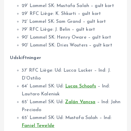
29′ Lommel SK: Mustafa Salah – gult kort
29′ RFC Liège: K. Shkurti – gult kort
72′ Lommel SK: Sam Grand – gult kort
79′ RFC Liège: J. Belin – gult kort
90′ Lommel SK: Henry Oware – gult kort
90′ Lommel SK: Dries Wouters – gult kort
Udskiftninger
37′ RFC Liège: Ud: Lucca Lucker – Ind: J.
D’Ostilio
64′ Lommel SK: Ud:
Lucas Schoofs
– Ind:
Lautaro Kaleniuk
65′ Lommel SK: Ud:
Zalán Vancsa
– Ind: John
Preciado
65′ Lommel SK: Ud: Mustafa Salah – Ind:
Faniel Tewelde