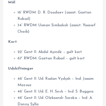
Mål
16′ RWDM: D. R. Doudaev (assist: Gaëtan
Robail)
34′ RWDM: Usman Simbakoli (assist: Youssef
Chaib)
Kort
22′ Gent II: Abdul Ayindé – gult kort
67′ RWDM: Gaëtan Robail – gult kort
Udskiftninger
46′ Gent II: Ud: Ruslan Vydysh – Ind: Jassim
Mazouz
46′ Gent II: Ud: E. H. Seck – Ind: S. Buggea
46′ Gent II: Ud: Oleksandr Soroka – Ind: A.
Donny Sylla