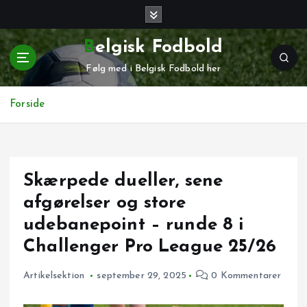
G
å
t
Belgisk Fodbold
i
Følg med i Belgisk Fodbold her
l
i
n
Forside
d
h
o
l
Skærpede dueller, sene
d
afgørelser og store
udebanepoint – runde 8 i
Challenger Pro League 25/26
Artikelsektion
september 29, 2025
0 Kommentarer