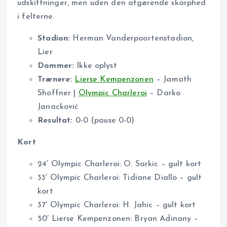
udskiftninger, men uden den afgørende skarphed
i felterne.
Stadion:
Herman Vanderpoortenstadion,
Lier
Dommer:
Ikke oplyst
Trænere:
Lierse Kempenzonen
– Jamath
Shoffner |
Olympic Charleroi
– Darko
Janacković
Resultat:
0-0 (pause 0-0)
Kort
24′ Olympic Charleroi: O. Sarkic – gult kort
33′ Olympic Charleroi: Tidiane Diallo – gult
kort
37′ Olympic Charleroi: H. Jahic – gult kort
50′ Lierse Kempenzonen: Bryan Adinany –