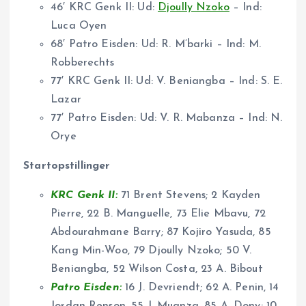
46′ KRC Genk II: Ud:
Djoully Nzoko
– Ind:
Luca Oyen
68′ Patro Eisden: Ud: R. M’barki – Ind: M.
Robberechts
77′ KRC Genk II: Ud: V. Beniangba – Ind: S. E.
Lazar
77′ Patro Eisden: Ud: V. R. Mabanza – Ind: N.
Orye
Startopstillinger
KRC Genk II:
71 Brent Stevens; 2 Kayden
Pierre, 22 B. Manguelle, 73 Elie Mbavu, 72
Abdourahmane Barry; 87 Kojiro Yasuda, 85
Kang Min-Woo, 79 Djoully Nzoko; 50 V.
Beniangba, 52 Wilson Costa, 23 A. Bibout
Patro Eisden:
16 J. Devriendt; 62 A. Penin, 14
Jordan Renson, 55 J. Muanza, 85 A. Dony; 10