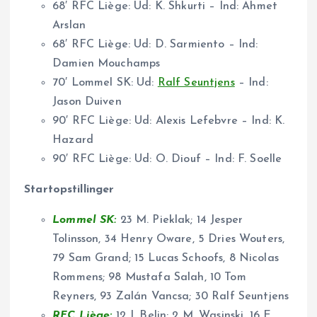
68′ RFC Liège: Ud: K. Shkurti – Ind: Ahmet
Arslan
68′ RFC Liège: Ud: D. Sarmiento – Ind:
Damien Mouchamps
70′ Lommel SK: Ud:
Ralf Seuntjens
– Ind:
Jason Duiven
90′ RFC Liège: Ud: Alexis Lefebvre – Ind: K.
Hazard
90′ RFC Liège: Ud: O. Diouf – Ind: F. Soelle
Startopstillinger
Lommel SK:
23 M. Pieklak; 14 Jesper
Tolinsson, 34 Henry Oware, 5 Dries Wouters,
79 Sam Grand; 15 Lucas Schoofs, 8 Nicolas
Rommens; 98 Mustafa Salah, 10 Tom
Reyners, 93 Zalán Vancsa; 30 Ralf Seuntjens
RFC Liège:
12 J. Belin; 2 M. Wasinski, 16 E.