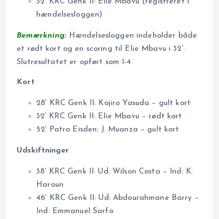
32′ KRC Genk II: Elie Mbavu (registreret i
hændelsesloggen)
Bemærkning:
Hændelsesloggen indeholder både
et rødt kort og en scoring til Elie Mbavu i 32′.
Slutresultatet er opført som 1-4.
Kort
28′ KRC Genk II: Kojiro Yasuda – gult kort
32′ KRC Genk II: Elie Mbavu – rødt kort
52′ Patro Eisden: J. Muanza – gult kort
Udskiftninger
38′ KRC Genk II: Ud: Wilson Costa – Ind: K.
Haroun
46′ KRC Genk II: Ud: Abdourahmane Barry –
Ind: Emmanuel Sarfo