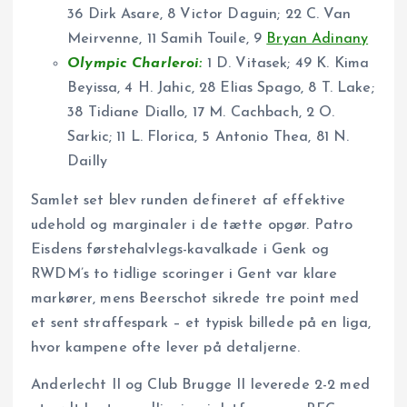
36 Dirk Asare, 8 Victor Daguin; 22 C. Van
Meirvenne, 11 Samih Touile, 9
Bryan Adinany
Olympic Charleroi:
1 D. Vitasek; 49 K. Kima
Beyissa, 4 H. Jahic, 28 Elias Spago, 8 T. Lake;
38 Tidiane Diallo, 17 M. Cachbach, 2 O.
Sarkic; 11 L. Florica, 5 Antonio Thea, 81 N.
Dailly
Samlet set blev runden defineret af effektive
udehold og marginaler i de tætte opgør. Patro
Eisdens førstehalvlegs-kavalkade i Genk og
RWDM’s to tidlige scoringer i Gent var klare
markører, mens Beerschot sikrede tre point med
et sent straffespark – et typisk billede på en liga,
hvor kampene ofte lever på detaljerne.
Anderlecht II og Club Brugge II leverede 2-2 med