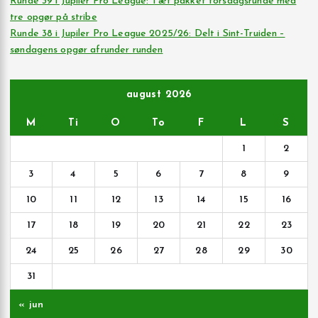
Runde 39 i Jupiler Pro League: Tæt pakket torsdagsrunde med
tre opgør på stribe
Runde 38 i Jupiler Pro League 2025/26: Delt i Sint-Truiden –
søndagens opgør afrunder runden
august 2026
M
Ti
O
To
F
L
S
1
2
3
4
5
6
7
8
9
10
11
12
13
14
15
16
17
18
19
20
21
22
23
24
25
26
27
28
29
30
31
« jun