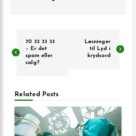
I
70 33 33 33
Løsninger
n
– Er det
til Lyd i
spam eller
krydsord
salg?
d
l
æ
Related Posts
g
s