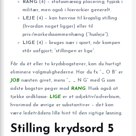
RANG
(4) – statusmæssig placering; typisk i
militær, men også i hierarkier generelt.
LEJE
(4) – kan henvise til kropslig stilling
(hvordan noget ligger) eller til
pris-/markedssammenhæng (“husleje”).
LIGE
(4) – bruges især i sport, når kampen
står uafgjort; “stillingen er lige”.
Får du ét eller to krydsbogstaver, kan du hurtigt
eliminere valgmulighederne. Har du fx “_ O B” er
JOB
næsten givet, mens “_ _ N G” med G som
sidste bogstav peger mod
RANG
. Husk også at
tjekke ordklasse:
LIGE
er et adjektiv/adverbium,
hvorimod de øvrige er substantiver – det kan
være ledetrådens lille hint til den rigtige løsning.
Stilling krydsord 5