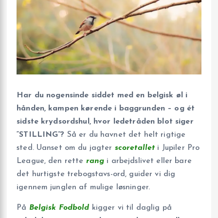
Har du nogensinde siddet med en belgisk øl i
hånden, kampen kørende i baggrunden – og ét
sidste krydsordshul, hvor ledetråden blot siger
“STILLING”?
Så er du havnet det helt rigtige
sted. Uanset om du jagter
scoretallet
i Jupiler Pro
League, den rette
rang
i arbejdslivet eller bare
det hurtigste trebogstavs-ord, guider vi dig
igennem junglen af mulige løsninger.
På
Belgisk Fodbold
kigger vi til daglig på