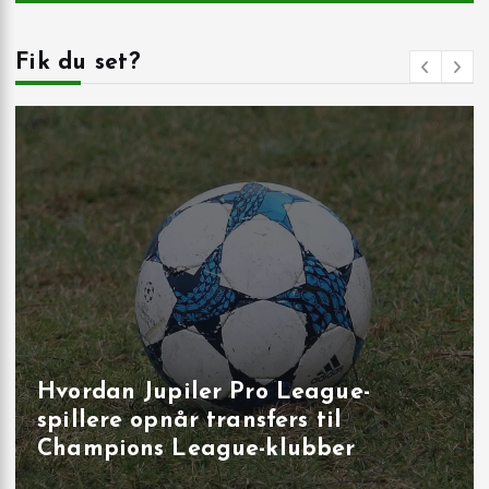
Fik du set?
Målbrag i runde 40: overbevisende
udladninger i Brugge, Sint‑Truiden
og på Joseph Marien