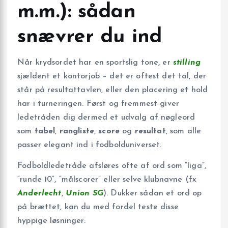
m.m.): sådan
snævrer du ind
Når krydsordet har en sportslig tone, er
stilling
sjældent et kontorjob – det er oftest det tal, der
står på resultattavlen, eller den placering et hold
har i turneringen. Først og fremmest giver
ledetråden dig dermed et udvalg af nøgleord
som
tabel
,
rangliste
,
score
og
resultat
, som alle
passer elegant ind i fodbolduniverset.
Fodboldledetråde afsløres ofte af ord som “liga”,
“runde 10”, “målscorer” eller selve klubnavne (fx
Anderlecht
,
Union SG
). Dukker sådan et ord op
på brættet, kan du med fordel teste disse
hyppige løsninger: