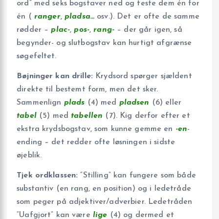
ord” med seks bogstaver ned og teste dem én for
én (
ranger
,
pladsa…
osv.). Det er ofte de samme
rødder –
plac-
,
pos-
,
rang-
– der går igen, så
begynder- og slutbogstav kan hurtigt afgrænse
søgefeltet.
Bøjninger kan drille:
Krydsord spørger sjældent
direkte til bestemt form, men det sker.
Sammenlign
plads
(4) med
pladsen
(6) eller
tabel
(5) med
tabellen
(7). Kig derfor efter et
ekstra krydsbogstav, som kunne gemme en
-en
-
ending – det redder ofte løsningen i sidste
øjeblik.
Tjek ordklassen:
“Stilling” kan fungere som både
substantiv (en rang, en position) og i ledetråde
som peger på adjektiver/adverbier. Ledetråden
“Uafgjort” kan være
lige
(4) og dermed et