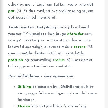
adjektiv, mens “Lige” om tal kan være talordet
par
(3). Er du i tvivl, så byt ordklasse og se, om
det passer med mønsteret.
Tænk overført betydning:
En krydsord med
temaet TV-klassikere kan bruge
Matador
som
svar på “Tyrefægter” – men stiller den samme
ledetråd sportsligt, er svaret måske
torero
. På
samme måde dækker “stilling” i skak både
position
og remisstilling (
remis
, 5). Læs derfor
hele opgaven for hint om kontekst.
Pas på fælderne – især egennavne:
Stilling
er også en by i Østjylland; dukker
der geografi-henvisninger op, kan det være
løsningen.
Orden
kan betyde både “struktur” og