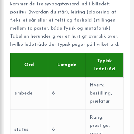
kommer de tre syvbogstavsord ind i billedet:
positur
(hvordan du står),
lejring
(placering af
f.eks. et sår eller et telt) og
forhold
(stillingen
mellem to parter, både fysisk og metaforisk).
Tabellen herunder giver et hurtigt overblik over,
hvilke ledetråde der typisk peger på hvilket ord:
Typisk
Ord
Længde
ledetråd
Hverv,
embede
6
bestilling,
prælatur
Rang,
prestige,
status
6
social