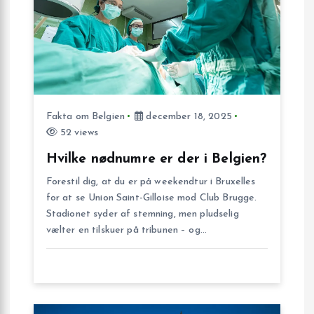
n
a
v
i
Fakta om Belgien
december 18, 2025
52 views
g
Hvilke nødnumre er der i Belgien?
a
Forestil dig, at du er på weekendtur i Bruxelles
for at se Union Saint-Gilloise mod Club Brugge.
t
Stadionet syder af stemning, men pludselig
vælter en tilskuer på tribunen – og…
i
o