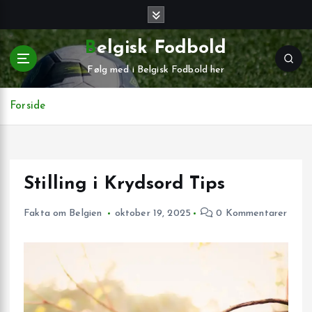
G
å
t
Belgisk Fodbold
i
Følg med i Belgisk Fodbold her
l
i
n
Forside
d
h
o
l
Stilling i Krydsord Tips
d
Fakta om Belgien
oktober 19, 2025
0 Kommentarer