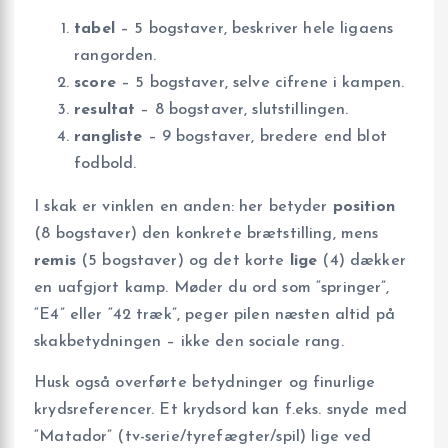
tabel
– 5 bogstaver, beskriver hele ligaens
rangorden.
score
– 5 bogstaver, selve cifrene i kampen.
resultat
– 8 bogstaver, slutstillingen.
rangliste
– 9 bogstaver, bredere end blot
fodbold.
I skak er vinklen en anden: her betyder
position
(8 bogstaver) den konkrete brætstilling, mens
remis
(5 bogstaver) og det korte
lige
(4) dækker
en uafgjort kamp. Møder du ord som “springer”,
“E4” eller “42 træk”, peger pilen næsten altid på
skakbetydningen – ikke den sociale rang.
Husk også overførte betydninger og finurlige
krydsreferencer. Et krydsord kan f.eks. snyde med
“Matador” (tv-serie/tyrefægter/spil) lige ved