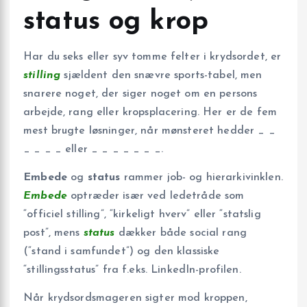
status og krop
Har du seks eller syv tomme felter i krydsordet, er
stilling
sjældent den snævre sports-tabel, men
snarere noget, der siger noget om en persons
arbejde, rang eller kropsplacering. Her er de fem
mest brugte løsninger, når mønsteret hedder _ _
_ _ _ _ eller _ _ _ _ _ _ _.
Embede
og
status
rammer job- og hierarkivinklen.
Embede
optræder især ved ledetråde som
“officiel stilling”, “kirkeligt hverv” eller “statslig
post”, mens
status
dækker både social rang
(“stand i samfundet”) og den klassiske
“stillingsstatus” fra f.eks. LinkedIn-profilen.
Når krydsordsmageren sigter mod kroppen,