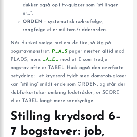
dukker også op i tv-quizzer som “stillingen
er…”.
ORDEN
– systematisk rækkefølge,
rangfølge eller militær-/ridderorden.
Når du skal vælge mellem de fire, så kig på
bogstavmønstret:
P_A_S
peger næsten altid mod
PLADS, mens
_A_E_
med et E som tredje
bogstav ofte er TABEL. Husk også den overførte
betydning: i et krydsord fyldt med domstols-gloser
kan “stilling” snildt ende som ORDEN, og står der
klubforkortelser omkring ledetråden, er SCORE
eller TABEL langt mere sandsynlige.
Stilling krydsord 6–
7 bogstaver: job,