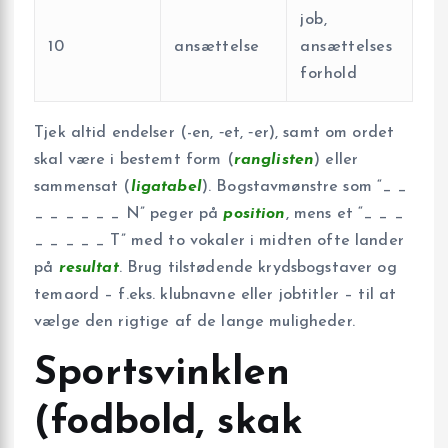
job,
10
ansættelse
ansættelses
forhold
Tjek altid endelser (-en, ‑et, ‑er), samt om ordet
skal være i bestemt form (
ranglisten
) eller
sammensat (
ligatabel
). Bogstavmønstre som “_ _
_ _ _ _ _ _ N” peger på
position
, mens et “_ _ _
_ _ _ _ _ T” med to vokaler i midten ofte lander
på
resultat
. Brug tilstødende krydsbogstaver og
temaord – f.eks. klubnavne eller jobtitler – til at
vælge den rigtige af de lange muligheder.
Sportsvinklen
(fodbold, skak