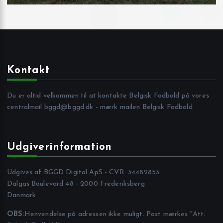
Kontakt
Du er altid velkommen til at kontakte Belgisk Fodbold på vores
centralmail
bggd@bggd.dk
- mærk mailen Belgisk Fodbold
Udgiverinformation
Udgives af BGGD Digital ApS - CVR: 34482853
Dalgas Boulevard 48 - 2000 Frederiksberg
Danmark
OBS:
Henvendelse på adressen ikke muligt. Post mærkes "Att: