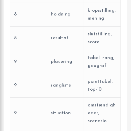
kropsstilling,
8
holdning
mening
slutstilling,
8
resultat
score
tabel, rang,
9
placering
geografi
pointtabel,
9
rangliste
top-10
omstændigh
9
situation
eder,
scenario