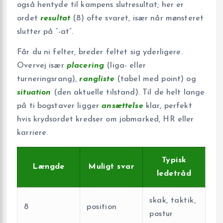
også hentyde til kampens slutresultat; her er
ordet
resultat
(8) ofte svaret, især når mønsteret
slutter på “-at”.
Får du ni felter, breder feltet sig yderligere.
Overvej især
placering
(liga- eller
turneringsrang),
rangliste
(tabel med point) og
situation
(den aktuelle tilstand). Til de helt lange
på ti bogstaver ligger
ansættelse
klar, perfekt
hvis krydsordet kredser om jobmarked, HR eller
karriere.
Typisk
Længde
Muligt svar
ledetråd
skak, taktik,
8
position
postur