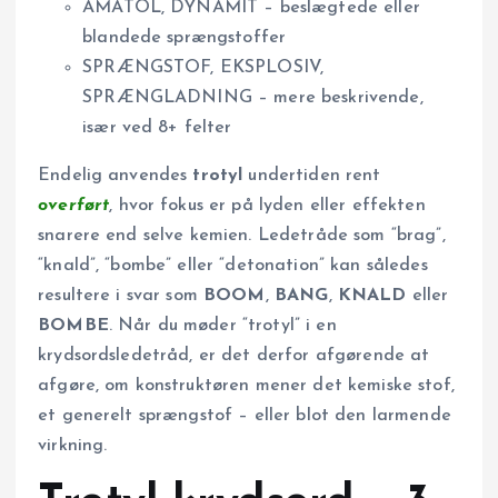
AMATOL, DYNAMIT – beslægtede eller
blandede sprængstoffer
SPRÆNGSTOF, EKSPLOSIV,
SPRÆNGLADNING – mere beskrivende,
især ved 8+ felter
Endelig anvendes
trotyl
undertiden rent
overført
, hvor fokus er på lyden eller effekten
snarere end selve kemien. Ledetråde som “brag”,
“knald”, “bombe” eller “detonation” kan således
resultere i svar som
BOOM
,
BANG
,
KNALD
eller
BOMBE
. Når du møder “trotyl” i en
krydsordsledetråd, er det derfor afgørende at
afgøre, om konstruktøren mener det kemiske stof,
et generelt sprængstof – eller blot den larmende
virkning.