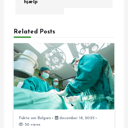
hjælp
d
l
Related Posts
æ
g
s
n
a
v
Fakta om Belgien
december 18, 2025
i
50 views