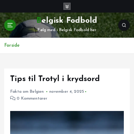
G
å
t
Belgisk Fodbold
i
Følg med i Belgisk Fodbold her
l
i
n
Forside
d
h
o
l
Tips til Trotyl i krydsord
d
Fakta om Belgien
november 4, 2025
0 Kommentarer