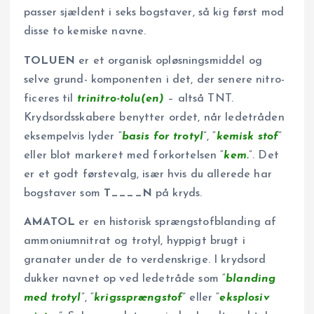
passer sjældent i seks bogstaver, så kig først mod
disse to kemiske navne.
TOLUEN
er et organisk opløsningsmiddel og
selve grund- komponenten i det, der senere nitro­
ficeres til
trinitro-tolu(en)
– altså TNT.
Krydsordsskabere benytter ordet, når ledetråden
eksempelvis lyder “
basis for trotyl
”, “
kemisk stof
”
eller blot markeret med forkortelsen “
kem.
”. Det
er et godt førstevalg, især hvis du allerede har
bogstaver som
T____N
på kryds.
AMATOL
er en historisk sprængstof­blanding af
ammonium­nitra­t og trotyl, hyppigt brugt i
granater under de to verdenskrige. I krydsord
dukker navnet op ved ledetråde som “
blanding
med trotyl
”, “
krigssprængstof
” eller “
eksplosiv