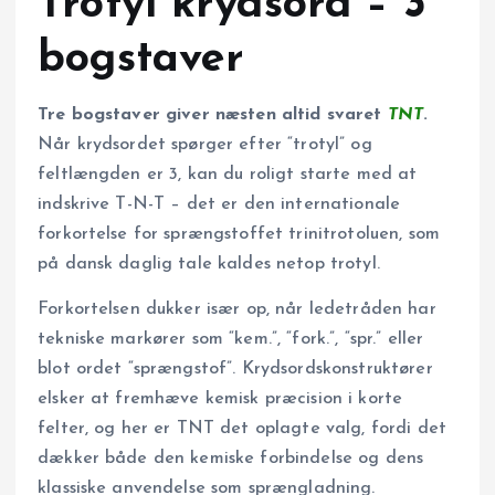
Trotyl krydsord – 3
bogstaver
Tre bogstaver giver næsten altid svaret
TNT
.
Når krydsordet spørger efter “trotyl” og
feltlængden er 3, kan du roligt starte med at
indskrive T-N-T – det er den internationale
forkortelse for sprængstoffet trinitrotoluen, som
på dansk daglig tale kaldes netop trotyl.
Forkortelsen dukker især op, når ledetråden har
tekniske markører som “kem.”, “fork.”, “spr.” eller
blot ordet “sprængstof”. Krydsordskonstruktører
elsker at fremhæve kemisk præcision i korte
felter, og her er TNT det oplagte valg, fordi det
dækker både den kemiske forbindelse og dens
klassiske anvendelse som sprængladning.