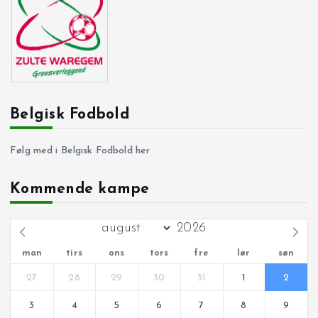
Belgisk Fodbold
Følg med i Belgisk Fodbold her
Kommende kampe
man
tirs
ons
tors
fre
lør
søn
27
28
29
30
31
1
2
3
4
5
6
7
8
9