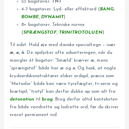
≤3 bogstaver:
TNT
4-7 bogstaver: Lyd- eller effektord (
BANG,
BOMBE, DYNAMIT
)
8+ bogstaver: Tekniske navne
(
SPRÆNGSTOF, TRINITROTOLUEN
)
Til sidst: Hold øje med danske specialtegn – især
æ, ø, å
. De opdyrker ofte udsorteringen, når du
mangler ét bogstav: “Smæld” kræver æ, mens
“sprængstof” både har æ og ø. Og husk, at nogle
krydsordskonstruktører elsker ordspil, præcis som
“Matador” både kan være tyrefægter, tv-serie og
brætspil; “trotyl” kan derfor dukke op som alt fra
detonation
til
brag
. Brug derfor altid konteksten
fra både vandrette og lodrette ord, før du skriver
svaret permanent ind.