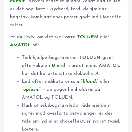
mixtur
”. Selvom ordet er mindre kendt end toluen,
er det populært i krydsord, fordi de sjældne
bogstav- kombinationer passer godt ind i lodrette
felter.
Er du i tvivl om det skal være
TOLUEN
eller
AMATOL
, så:
Tjek hjælperbogstaverne:
TOLUEN
giver
ofte vokalen
U
midt i ordet, mens
AMATOL
har det karakteristiske dobbelte
A
.
Led efter indikatorer som “
bland.
” eller
“
opløsn.
” – de peger henholdsvis på
AMATOL og TOLUEN.
Husk at seksbogstavs­ledetråde sjældent
sigter mod overførte betydninger; er der
tale om lyd eller chok­effekt, er svaret typisk
kortere.