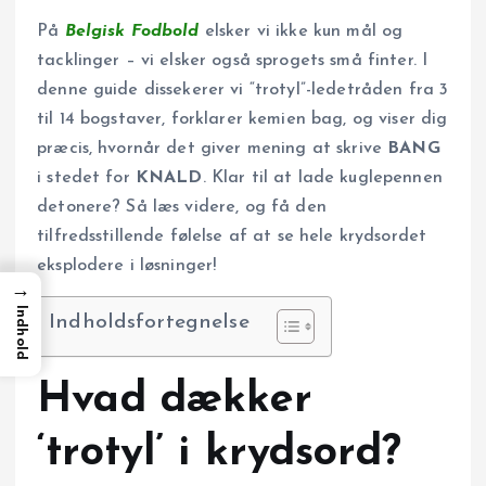
På
Belgisk Fodbold
elsker vi ikke kun mål og
tacklinger – vi elsker også sprogets små finter. I
denne guide dissekerer vi “trotyl”-ledetråden fra 3
til 14 bogstaver, forklarer kemien bag, og viser dig
præcis, hvornår det giver mening at skrive
BANG
i stedet for
KNALD
. Klar til at lade kuglepennen
detonere? Så læs videre, og få den
tilfredsstillende følelse af at se hele krydsordet
eksplodere i løsninger!
→
Indhold
Indholdsfortegnelse
Hvad dækker
‘trotyl’ i krydsord?