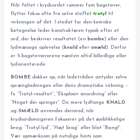
Når feltet i krydsordet rummer fem bogstaver,
flytter fokus ofte fra selve stoffet
trotyl
til
virkningen af det. I stedet for den kemiske
betegnelse leder konstruktøren typisk efter et
ord, der beskriver resultatet (en
bombe
) eller den
lydmæssige oplevelse (
knald
eller
smæld
). Derfor
er 5-bogstavssvarene næsten altid billedlige eller
lydorienterede.
BOMBE
dukker op, når ledetråden antyder selve
sprængladningen eller dens dramatiske virkning –
fx “Trotyl-resultat”, “Eksplosiv anordning” eller
“Noget der springer”. De mere lydtunge
KNALD
og
SMÆLD
anvendes derimod, når
krydsordsmageren fokuserer på det øjeblikkelige
brag: “Trotyl-lyd”, “Højt brag” eller blot “Bang!”.
Vær opmærksom på nutidige hints som