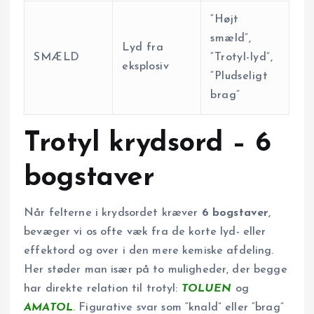
“Højt
smæld”,
Lyd fra
SMÆLD
“Trotyl-lyd”,
eksplosiv
“Pludseligt
brag”
Trotyl krydsord – 6
bogstaver
Når felterne i krydsordet kræver
6 bogstaver
,
bevæger vi os ofte væk fra de korte lyd- eller
effektord og over i den mere kemiske afdeling.
Her støder man især på to muligheder, der begge
har direkte relation til trotyl:
TOLUEN
og
AMATOL
. Figurative svar som “knald” eller “brag”