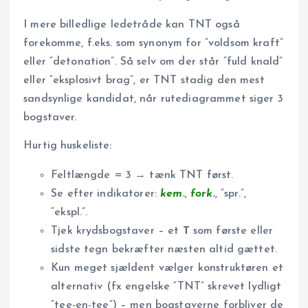
I mere billedlige ledetråde kan TNT også
forekomme, f.eks. som synonym for “voldsom kraft”
eller “detonation”. Så selv om der står “fuld knald”
eller “eksplosivt brag”, er TNT stadig den mest
sandsynlige kandidat, når rutediagrammet siger 3
bogstaver.
Hurtig huskeliste:
Feltlængde = 3 → tænk TNT først.
Se efter indikatorer:
kem.
,
fork.
, “spr.”,
“ekspl.”.
Tjek krydsbogstaver – et
T
som første eller
sidste tegn bekræfter næsten altid gættet.
Kun meget sjældent vælger konstruktøren et
alternativ (fx engelske “TNT” skrevet lydligt
“tee-en-tee”) – men bogstaverne forbliver de