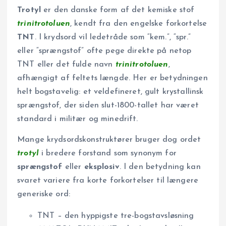
Trotyl
er den danske form af det kemiske stof
trinitrotoluen
, kendt fra den engelske forkortelse
TNT
. I krydsord vil ledetråde som ­“kem.”, “spr.”
eller “sprængstof” ofte pege direkte på netop
TNT eller det fulde navn
trinitrotoluen
,
afhængigt af feltets længde. Her er betydningen
helt bogstavelig: et veldefineret, gult krystallinsk
sprængstof, der siden slut-1800-tallet har været
standard i militær og minedrift.
Mange krydsordskonstruktører bruger dog ordet
trotyl
i bredere forstand som synonym for
sprængstof
eller
eksplosiv
. I den betydning kan
svaret variere fra korte forkortelser til længere
generiske ord:
TNT – den hyppigste tre-bogstavsløsning