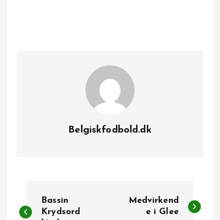
Belgiskfodbold.dk
I
Bassin
Medvirkend
n
Krydsord
e i Glee