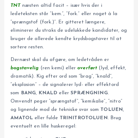
TNT
næsten altid facit – især hvis der i
ledeteksten står “kem.”, “fork.” eller noget à la
“spræng­stof (fork.)”. Er gitteret længere,
eliminerer du straks de udelukkede kandidater, og
bruger de allerede kendte krydsbogstaver til at
sortere resten.
Dernæst skal du afgøre, om ledetråden er
bogstavelig
(ren kemi) eller
overført
(lyd, effekt,
dramatik). Kig efter ord som “brag”, “knald”,
“eksplosion” – de signalerer lyd- eller effekt­ord
som
BANG
,
KNALD
eller
SPRÆNGNING
.
Omvendt peger “sprængstof”, “kemikalie”, “nitro”
og lignende mod de tekniske svar som
TOLUEN
,
AMATOL
eller fulde
TRINITROTOLUEN
. Brug
eventuelt en lille huskeregel: