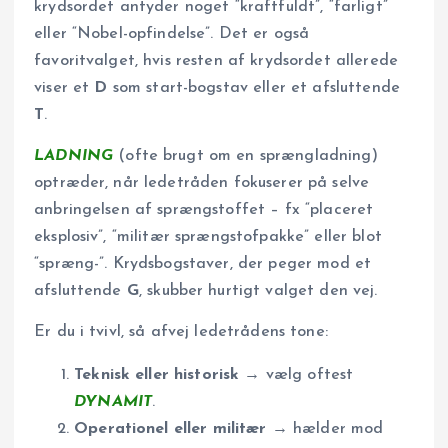
krydsordet antyder noget “kraftfuldt”, “farligt”
eller “Nobel-opfindelse”. Det er også
favoritvalget, hvis resten af krydsordet allerede
viser et
D
som start-bogstav eller et afsluttende
T
.
LADNING
(ofte brugt om en sprængladning)
optræder, når ledetråden fokuserer på selve
anbringelsen af sprængstoffet – fx “placeret
eksplosiv”, “militær sprængstofpakke” eller blot
“spræng-”. Krydsbogstaver, der peger mod et
afsluttende
G
, skubber hurtigt valget den vej.
Er du i tvivl, så afvej ledetrådens tone:
Teknisk eller historisk →
vælg oftest
DYNAMIT
.
Operationel eller militær →
hælder mod