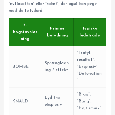
“nytårsaften” eller “raket”, der også kan pege
mod de to lydord.
5-
Primær
Typiske
bogstavsløs
betydning
ledetråde
ning
“Trotyl-
resultat”,
Sprængladn
BOMBE
“Eksplosiv”,
ing / effekt
“Detonation
”
“Brag”,
Lyd fra
KNALD
“Bang”,
eksplosiv
“Højt smæk”