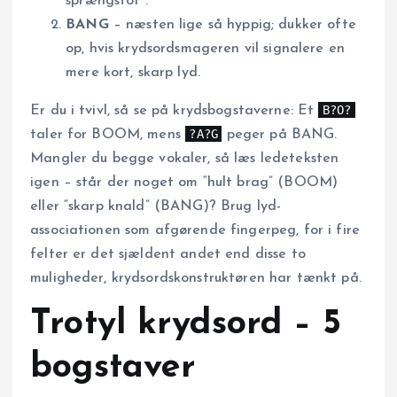
sprængstof”.
BANG
– næsten lige så hyppig; dukker ofte
op, hvis krydsordsmageren vil signalere en
mere kort, skarp lyd.
B?O?
Er du i tvivl, så se på krydsbogstaverne: Et
?A?G
taler for BOOM, mens
peger på BANG.
Mangler du begge vokaler, så læs ledeteksten
igen – står der noget om “hult brag” (BOOM)
eller “skarp knald” (BANG)? Brug lyd-
associationen som afgørende fingerpeg, for i fire
felter er det sjældent andet end disse to
muligheder, krydsordskonstruktøren har tænkt på.
Trotyl krydsord – 5
bogstaver