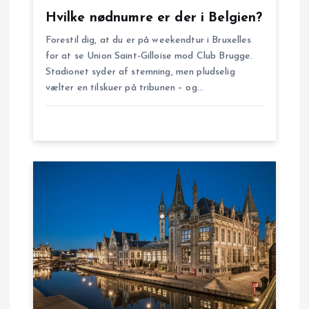
g
Hvilke nødnumre er der i Belgien?
Forestil dig, at du er på weekendtur i Bruxelles
a
for at se Union Saint-Gilloise mod Club Brugge.
Stadionet syder af stemning, men pludselig
t
vælter en tilskuer på tribunen – og…
i
o
n