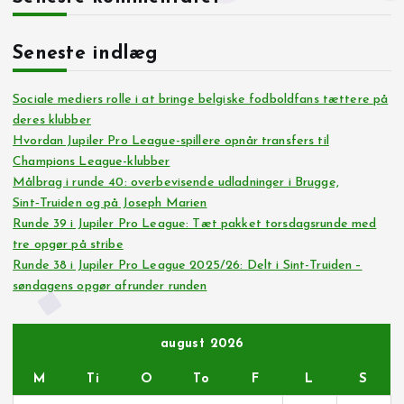
Seneste indlæg
Sociale mediers rolle i at bringe belgiske fodboldfans tættere på
deres klubber
Hvordan Jupiler Pro League-spillere opnår transfers til
Champions League-klubber
Målbrag i runde 40: overbevisende udladninger i Brugge,
Sint‑Truiden og på Joseph Marien
Runde 39 i Jupiler Pro League: Tæt pakket torsdagsrunde med
tre opgør på stribe
Runde 38 i Jupiler Pro League 2025/26: Delt i Sint-Truiden –
søndagens opgør afrunder runden
august 2026
M
Ti
O
To
F
L
S