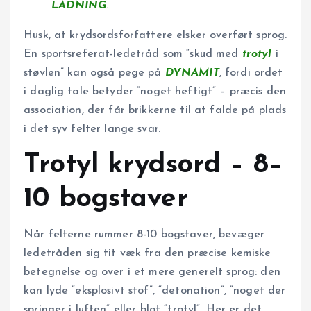
LADNING
.
Husk, at krydsordsforfattere elsker overført sprog.
En sportsreferat-ledetråd som “skud med
trotyl
i
støvlen” kan også pege på
DYNAMIT
, fordi ordet
i daglig tale betyder “noget heftigt” – præcis den
association, der får brikkerne til at falde på plads
i det syv felter lange svar.
Trotyl krydsord – 8–
10 bogstaver
Når felterne rummer 8-10 bogstaver, bevæger
ledetråden sig tit væk fra den præcise kemiske
betegnelse og over i et mere generelt sprog: den
kan lyde “eksplosivt stof”, “detonation”, “noget der
springer i luften” eller blot “trotyl”. Her er det