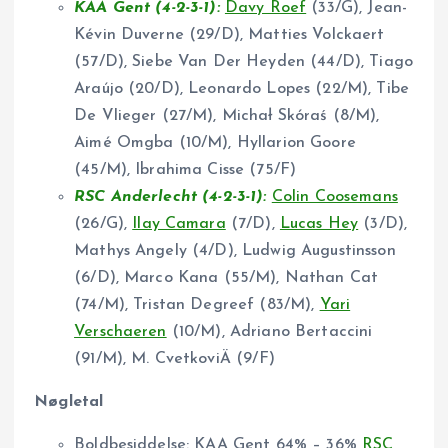
KAA Gent (4-2-3-1):
Davy Roef
(33/G), Jean-
Kévin Duverne (29/D), Matties Volckaert
(57/D), Siebe Van Der Heyden (44/D), Tiago
Araújo (20/D), Leonardo Lopes (22/M), Tibe
De Vlieger (27/M), Michał Skóraś (8/M),
Aimé Omgba (10/M), Hyllarion Goore
(45/M), Ibrahima Cisse (75/F)
RSC Anderlecht (4-2-3-1):
Colin Coosemans
(26/G),
Ilay Camara
(7/D),
Lucas Hey
(3/D),
Mathys Angely (4/D), Ludwig Augustinsson
(6/D), Marco Kana (55/M), Nathan Cat
(74/M), Tristan Degreef (83/M),
Yari
Verschaeren
(10/M), Adriano Bertaccini
(91/M), M. CvetkoviÄ (9/F)
Nøgletal
Boldbesiddelse: KAA Gent 64% – 36%
RSC