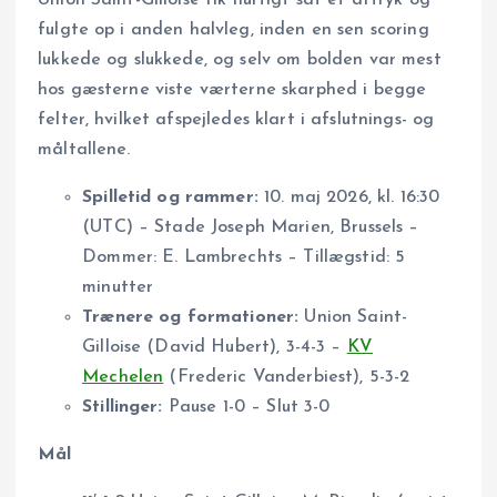
fulgte op i anden halvleg, inden en sen scoring
lukkede og slukkede, og selv om bolden var mest
hos gæsterne viste værterne skarphed i begge
felter, hvilket afspejledes klart i afslutnings- og
måltallene.
Spilletid og rammer:
10. maj 2026, kl. 16:30
(UTC) – Stade Joseph Marien, Brussels –
Dommer: E. Lambrechts – Tillægstid: 5
minutter
Trænere og formationer:
Union Saint-
Gilloise (David Hubert), 3-4-3 –
KV
Mechelen
(Frederic Vanderbiest), 5-3-2
Stillinger:
Pause 1-0 – Slut 3-0
Mål