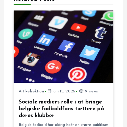
n
a
v
i
g
a
t
Artikelsektion
juni 15, 2026
9 views
i
Sociale mediers rolle i at bringe
belgiske fodboldfans tættere på
o
deres klubber
Belgisk fodbold har aldrig haft et større publikum