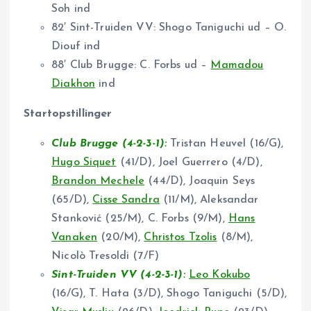
Soh ind
82′ Sint-Truiden VV: Shogo Taniguchi ud – O.
Diouf ind
88′ Club Brugge: C. Forbs ud –
Mamadou
Diakhon
ind
Startopstillinger
Club Brugge (4-2-3-1):
Tristan Heuvel (16/G),
Hugo Siquet
(41/D), Joel Guerrero (4/D),
Brandon Mechele
(44/D), Joaquin Seys
(65/D),
Cisse Sandra
(11/M), Aleksandar
Stanković (25/M), C. Forbs (9/M),
Hans
Vanaken
(20/M),
Christos Tzolis
(8/M),
Nicolò Tresoldi (7/F)
Sint-Truiden VV (4-2-3-1):
Leo Kokubo
(16/G), T. Hata (3/D), Shogo Taniguchi (5/D),