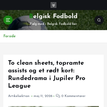
G
å
t
Belgisk Fodbold
i
Følg med i Belgisk Fodbold her
l
i
n
Forside
d
h
o
l
To clean sheets, topramte
d
assists og et rødt kort:
Rundedrama i Jupiler Pro
League
Artikelsektion
maj 11, 2026
0 Kommentarer