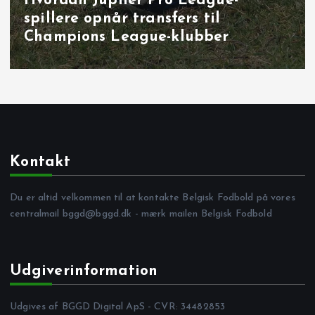
Målbrag i runde 40: overbevisende
udladninger i Brugge, Sint‑Truiden
og på Joseph Marien
Kontakt
Du er altid velkommen til at kontakte Belgisk Fodbold på vores
centralmail
bggd@bggd.dk
- mærk mailen Belgisk Fodbold
Udgiverinformation
Udgives af BGGD Digital ApS - CVR: 34482853