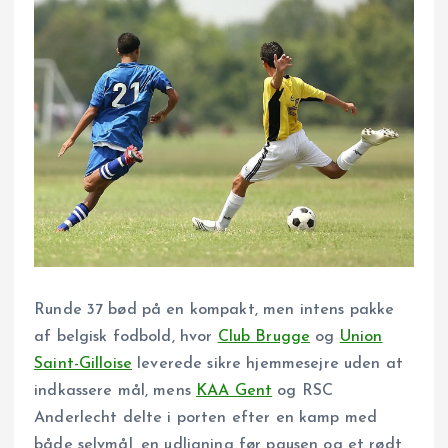
Runde 37 bød på en kompakt, men intens pakke
af belgisk fodbold, hvor
Club Brugge
og
Union
Saint-Gilloise
leverede sikre hjemmesejre uden at
indkassere mål, mens
KAA Gent
og RSC
Anderlecht delte i porten efter en kamp med
både selvmål, en udligning før pausen og et rødt