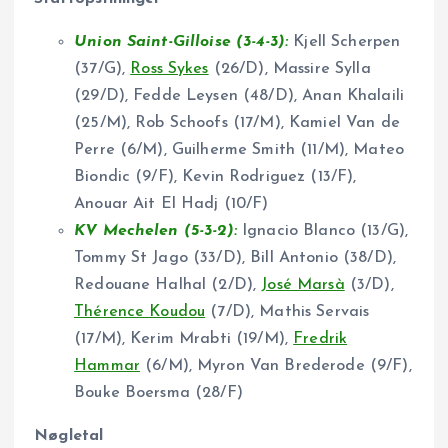
Union Saint-Gilloise (3-4-3):
Kjell Scherpen
(37/G),
Ross Sykes
(26/D), Massire Sylla
(29/D), Fedde Leysen (48/D), Anan Khalaili
(25/M), Rob Schoofs (17/M), Kamiel Van de
Perre (6/M), Guilherme Smith (11/M), Mateo
Biondic (9/F), Kevin Rodriguez (13/F),
Anouar Ait El Hadj (10/F)
KV Mechelen (5-3-2):
Ignacio Blanco (13/G),
Tommy St Jago (33/D), Bill Antonio (38/D),
Redouane Halhal (2/D),
José Marsà
(3/D),
Thérence Koudou
(7/D), Mathis Servais
(17/M), Kerim Mrabti (19/M),
Fredrik
Hammar
(6/M), Myron Van Brederode (9/F),
Bouke Boersma (28/F)
Nøgletal