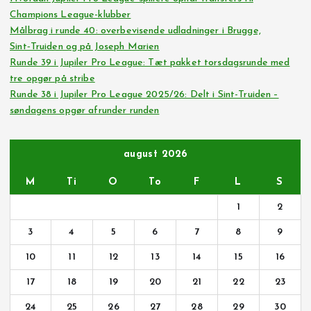
Champions League-klubber
Målbrag i runde 40: overbevisende udladninger i Brugge,
Sint‑Truiden og på Joseph Marien
Runde 39 i Jupiler Pro League: Tæt pakket torsdagsrunde med
tre opgør på stribe
Runde 38 i Jupiler Pro League 2025/26: Delt i Sint-Truiden –
søndagens opgør afrunder runden
august 2026
M
Ti
O
To
F
L
S
1
2
3
4
5
6
7
8
9
10
11
12
13
14
15
16
17
18
19
20
21
22
23
24
25
26
27
28
29
30