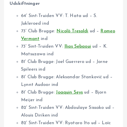
Udskiftninger
64′ Sint-Truiden VV: T. Hata ud – S.
Jukleroed ind
73′ Club Brugge:
Nicolò Tresoldi
ud –
Romeo
Vermant
ind
73′ Sint-Truiden VV:
Ilias Sebaoui
ud – K.
Matsuzawa ind
81′ Club Brugge: Joel Guerrero ud – Jorne
Spileers ind
81′ Club Brugge: Aleksandar Stanković ud –
Lynnt Audoor ind
81′ Club Brugge:
Joaquin Seys
ud – Bjorn
Meijer ind
82′ Sint-Truiden VV: Abdoulaye Sissako ud –
Alouis Diriken ind
82′ Sint-Truiden VV: Ryotaro Ito ud – Loïc