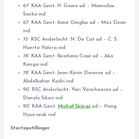
67′ KAA Gent: H. Goore ud – Momodou
Sonko ind
67′ KAA Gent: Aimé Omgba ud – Max Dean
ind
73′ RSC Anderlecht: N. De Cat ud – C. S.
Huerta Valera ind
78′ KAA Gent: Ibrahima Cissé ud – Aka
Kanga ind
78′ KAA Gent: Jean-Kévin Duverne ud –
Abdelkahar Kadri ind
90′ RSC Anderlecht: Yari Verschaeren ud –
Danylo Sikan ind
90′ KAA Gent:
Michał Skóraś
ud – Hong
Hyun-seok ind
Startopstillinger