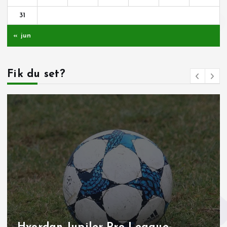
31
« jun
Fik du set?