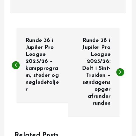
I
Runde 36 i
Runde 38 i
n
Jupiler Pro
Jupiler Pro
League
League
2025/26 –
2025/26:
d
kampprogra
Delt i Sint-
m, steder og
Truiden –
l
nøgledetalje
søndagens
r
opgør
æ
afrunder
runden
g
s
Related Posts