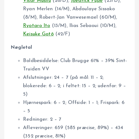
Visar Musliu
(26/D),
Joedrick Pupe
(23/D),
Ryan Merlen (14/M), Abdoulaye Sissako
(8/M), Robert-Jan Vanwesemael (60/M),
Ryotaro Ito
(13/M), Ilias Sebaoui (10/M),
Keisuke Gotō
(42/F)
Nøgletal
Boldbesiddelse: Club Brugge 61% – 39% Sint-
Truiden VV
Afslutninger: 24 – 7 (på mål: 11 – 2;
blokerede: 6 – 2; i feltet: 15 – 2; udenfor: 9 –
5)
Hjørnespark: 6 – 2; Offside: 1 – 1; Frispark: 6
– 5
Redninger: 2 – 7
Afleveringer: 659 (585 præcise, 89%) – 434
(352 præcise, 81%)