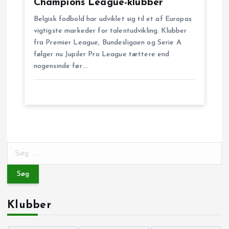
Champions League-klubber
Belgisk fodbold har udviklet sig til et af Europas
vigtigste markeder for talentudvikling. Klubber
fra Premier League, Bundesligaen og Serie A
følger nu Jupiler Pro League tættere end
nogensinde før.…
S
ø
g
e
f
Klubber
t
e