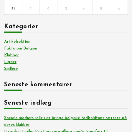
31
1
2
3
4
5
6
Kategorier
Artikelsektion
Fakta om Belgien
Klubber
Ligaer
Spillere
Seneste kommentarer
Seneste indlæg
Sociale mediers rolle i at bringe belgiske fodboldfans tættere på
deres klubber
Hvordan Jupiler Pro League-spillere opnår transfers til