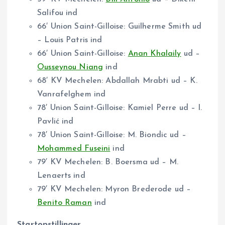
Salifou ind
66′ Union Saint-Gilloise: Guilherme Smith ud
– Louis Patris ind
66′ Union Saint-Gilloise:
Anan Khalaily
ud –
Ousseynou Niang
ind
68′ KV Mechelen: Abdallah Mrabti ud – K.
Vanrafelghem ind
78′ Union Saint-Gilloise: Kamiel Perre ud – I.
Pavlić ind
78′ Union Saint-Gilloise: M. Biondic ud –
Mohammed Fuseini
ind
79′ KV Mechelen: B. Boersma ud – M.
Lenaerts ind
79′ KV Mechelen: Myron Brederode ud –
Benito Raman
ind
Startopstillinger