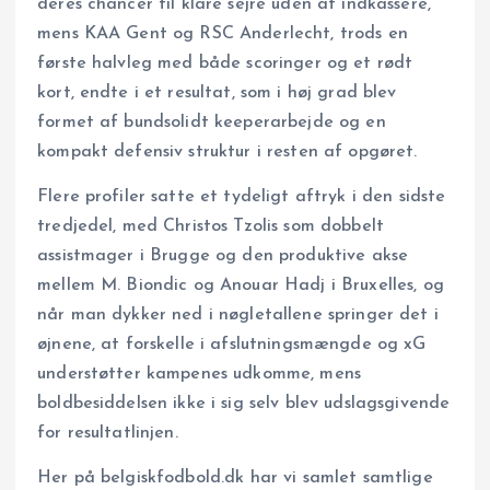
deres chancer til klare sejre uden at indkassere,
mens KAA Gent og RSC Anderlecht, trods en
første halvleg med både scoringer og et rødt
kort, endte i et resultat, som i høj grad blev
formet af bundsolidt keeperarbejde og en
kompakt defensiv struktur i resten af opgøret.
Flere profiler satte et tydeligt aftryk i den sidste
tredjedel, med Christos Tzolis som dobbelt
assistmager i Brugge og den produktive akse
mellem M. Biondic og Anouar Hadj i Bruxelles, og
når man dykker ned i nøgletallene springer det i
øjnene, at forskelle i afslutningsmængde og xG
understøtter kampenes udkomme, mens
boldbesiddelsen ikke i sig selv blev udslagsgivende
for resultatlinjen.
Her på belgiskfodbold.dk har vi samlet samtlige