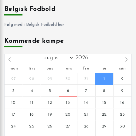
Belgisk Fodbold
Følg med i Belgisk Fodbold her
Kommende kampe
man
tirs
ons
tors
fre
lør
søn
27
28
29
30
31
1
2
3
4
5
6
7
8
9
10
11
12
13
14
15
16
17
18
19
20
21
22
23
24
25
26
27
28
29
30