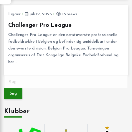
Ligaer
juli 12, 2025
15 views
Challenger Pro League
Challenger Pro League er den næstøverste professionelle
fodboldrække i Belgien og befinder sig umiddelbart under
den øverste division, Belgian Pro League. Turneringen
organiseres af Det Kongelige Belgiske Fodboldforbund og
har…
S
ø
g
e
f
Klubber
t
e
r