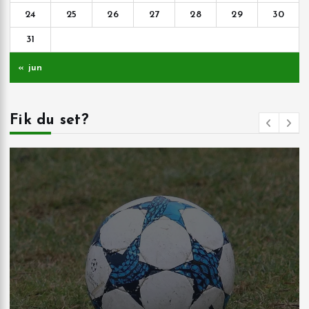
24
25
26
27
28
29
30
31
« jun
Fik du set?