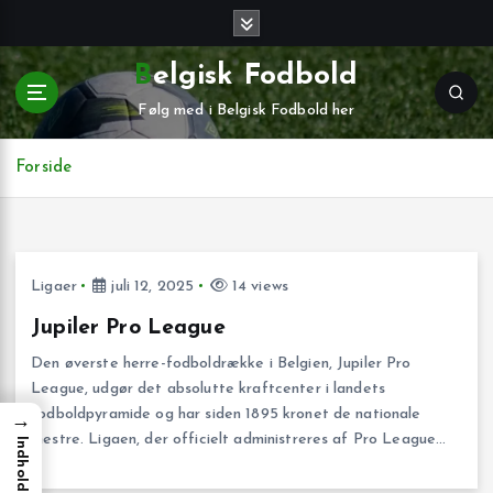
G
å
t
Belgisk Fodbold
i
Følg med i Belgisk Fodbold her
l
i
n
Forside
d
h
o
l
Ligaer
juli 12, 2025
14 views
d
Jupiler Pro League
Den øverste herre-fodboldrække i Belgien, Jupiler Pro
League, udgør det absolutte kraftcenter i landets
fodboldpyramide og har siden 1895 kronet de nationale
→
mestre. Ligaen, der officielt administreres af Pro League…
Indhold