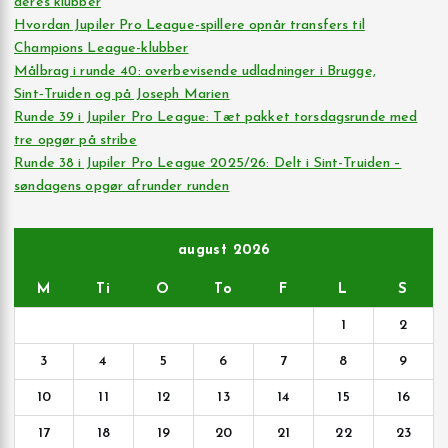
deres klubber
Hvordan Jupiler Pro League-spillere opnår transfers til
Champions League-klubber
Målbrag i runde 40: overbevisende udladninger i Brugge,
Sint‑Truiden og på Joseph Marien
Runde 39 i Jupiler Pro League: Tæt pakket torsdagsrunde med
tre opgør på stribe
Runde 38 i Jupiler Pro League 2025/26: Delt i Sint-Truiden –
søndagens opgør afrunder runden
august 2026
M
Ti
O
To
F
L
S
1
2
3
4
5
6
7
8
9
10
11
12
13
14
15
16
17
18
19
20
21
22
23