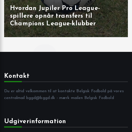
Hvordan Jupiler Pro League-
spillere opnår transfers til
Champions League-klubber
Kontakt
Du er altid velkommen til at kontakte Belgisk Fodbold på vores
centralmail
bggd@bggd.dk
- mærk mailen Belgisk Fodbold
Udgiverinformation