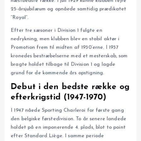
næstbedste række. I juli 1929 kunne klubben fejre
25-årsjubilæum og opnåede samtidig prædikatet
”Royal”.
Efter tre sæsoner i Division 1 fulgte en
nedrykning, men klubben blev en stabil aktør i
Promotion frem til midten af 1930’erne. I 1937
kronedes bestræbelserne med et mesterskab, som
bragte holdet tilbage til Division 1 og lagde
grund for de kommende års opstigning.
Debut i den bedste række og
efterkrigstid (1947-1970)
I 1947 nåede Sporting Charleroi for første gang
den belgiske første­division. To år senere landede
holdet på en imponerende 4. plads, blot to point
efter Standard Liège. I samme periode