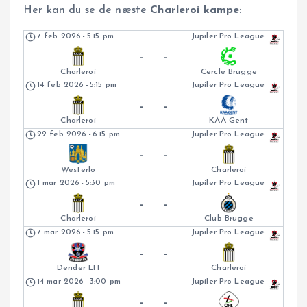
Her kan du se de næste
Charleroi kampe
:
7 feb 2026
-
5:15 pm
Jupiler Pro League
-
-
Charleroi
Cercle Brugge
14 feb 2026
-
5:15 pm
Jupiler Pro League
-
-
Charleroi
KAA Gent
22 feb 2026
-
6:15 pm
Jupiler Pro League
-
-
Westerlo
Charleroi
1 mar 2026
-
5:30 pm
Jupiler Pro League
-
-
Charleroi
Club Brugge
7 mar 2026
-
5:15 pm
Jupiler Pro League
-
-
Dender EH
Charleroi
14 mar 2026
-
3:00 pm
Jupiler Pro League
-
-