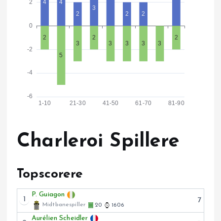
Charleroi Spillere
Topscorere
P. Guiagon
1
7
Midtbanespiller
20
1606
Aurélien Scheidler