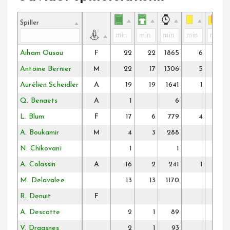
Spiller
Aiham Ousou
F
22
22
1865
6
Antoine Bernier
M
22
17
1306
5
Aurélien Scheidler
A
19
19
1641
1
Q. Benaets
A
1
6
L. Blum
F
17
6
779
4
A. Boukamir
M
4
3
288
N. Chikovani
1
1
A. Colassin
A
16
2
241
1
M. Delavalee
13
13
1170
R. Denuit
F
A. Descotte
2
1
89
V. Dragsnes
2
1
93