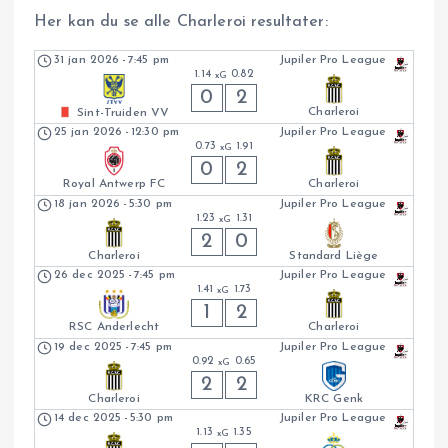
Her kan du se alle Charleroi resultater:
31 jan 2026
-
7:45 pm
Jupiler Pro League
1.14
0.82
xG
0
2
Charleroi
Sint-Truiden VV
25 jan 2026
-
12:30 pm
Jupiler Pro League
0.73
1.91
xG
0
2
Royal Antwerp FC
Charleroi
18 jan 2026
-
5:30 pm
Jupiler Pro League
1.23
1.31
xG
2
0
Charleroi
Standard Liège
26 dec 2025
-
7:45 pm
Jupiler Pro League
1.41
1.73
xG
1
2
RSC Anderlecht
Charleroi
19 dec 2025
-
7:45 pm
Jupiler Pro League
0.92
0.65
xG
2
2
Charleroi
KRC Genk
14 dec 2025
-
5:30 pm
Jupiler Pro League
1.13
1.35
xG