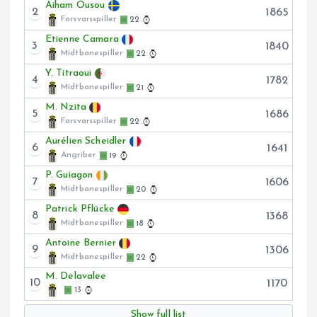
Aiham Ousou
2
1865
Forsvarsspiller
22
Etienne Camara
3
1840
Midtbanespiller
22
Y. Titraoui
4
1782
Midtbanespiller
21
M. Nzita
5
1686
Forsvarsspiller
22
Aurélien Scheidler
6
1641
Angriber
19
P. Guiagon
7
1606
Midtbanespiller
20
Patrick Pflücke
8
1368
Midtbanespiller
18
Antoine Bernier
9
1306
Midtbanespiller
22
M. Delavalee
10
1170
13
Show full list