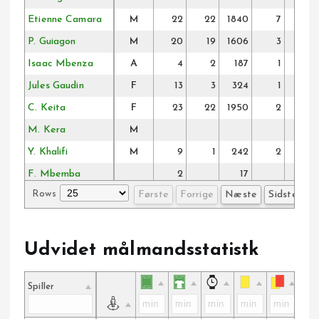
Etienne Camara
M
22
22
1840
7
P. Guiagon
M
20
19
1606
3
Isaac Mbenza
A
4
2
187
1
Jules Gaudin
F
13
3
324
1
C. Keita
F
23
22
1950
2
M. Kera
M
Y. Khalifi
M
9
1
242
2
F. Mbemba
2
17
Rows
Første
Forrige
Næste
Sidste
Mehdi Boukamir
F
10
1
179
Nikola Štulić
3
3
217
1
1
M. Nzita
F
22
19
1686
2
Udvidet målmandsstatistk
Patrick Pflücke
M
18
17
1368
J. Petris
5
4
376
Spiller