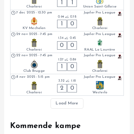
1
1
Charleroi
Union Saint-Gilloise
7 dec 2025
-
12:30 pm
Jupiler Pro League
0.94
0.78
xG
1
0
KV Mechelen
Charleroi
29 nov 2025
-
7:45 pm
Jupiler Pro League
1.34
0.45
xG
0
0
Charleroi
RAAL La Louvière
22 nov 2025
-
7:45 pm
Jupiler Pro League
1.27
0.89
xG
1
0
Club Brugge
Charleroi
8 nov 2025
-
5:15 pm
Jupiler Pro League
3.32
1.18
xG
2
0
Charleroi
Westerlo
Load More
Kommende kampe