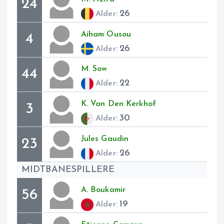
24
26
Alder:
Aiham
Ousou
4
26
Alder:
M.
Sow
44
22
Alder:
K.
Van Den Kerkhof
3
30
Alder:
Jules
Gaudin
23
26
Alder:
MIDTBANESPILLERE
A.
Boukamir
56
19
Alder: