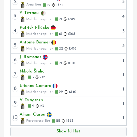
2
5
Angriber
19
1641
Y. Titraoui
3
4
Midtbanespiller
21
1782
Patrick Pflücke
4
3
Midtbanespiller
18
1368
Antoine Bernier
5
3
Midtbanespiller
22
1306
J. Romsaas
6
1
Midtbanespiller
21
1001
Nikola Štulić
7
1
3
217
Etienne Camara
8
1
Midtbanespiller
22
1840
V. Dragsnes
9
1
2
93
Aiham Ousou
10
1
Forsvarsspiller
22
1865
Show full list