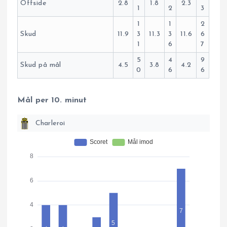
Offside
2.8
1.8
2.3
1
2
3
1
1
2
Skud
11.9
3
11.3
3
11.6
6
1
6
7
5
4
9
Skud på mål
4.5
3.8
4.2
0
6
6
Mål per 10. minut
Charleroi