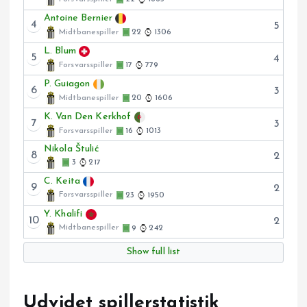
Antoine Bernier
4
5
Midtbanespiller
22
1306
L. Blum
5
4
Forsvarsspiller
17
779
P. Guiagon
6
3
Midtbanespiller
20
1606
K. Van Den Kerkhof
7
3
Forsvarsspiller
16
1013
Nikola Štulić
8
2
3
217
C. Keita
9
2
Forsvarsspiller
23
1950
Y. Khalifi
10
2
Midtbanespiller
9
242
Show full list
Udvidet spillerstatistik