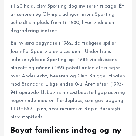
til 20 hold, blev Sporting dog inviteret tilbage. Ét
år senere røg Olympic ud igen, mens Sporting
beholdt sin plads frem til 1980, hvor endnu en
degradering indtraf.
En ny æra begyndte i 1982, da tidligere spiller
Jean-Pol Spaute blev præsident. Under hans
ledelse rykkede Sporting op i 1985 via divisions­
playoff og nåede i 1993 pokalfinalen efter sejre
over Anderlecht, Beveren og Club Brugge. Finalen
mod Standard Liège endte 0-2. Året efter (1993-
94) opnåede klubben sin næstbedste ligaplacering
nogensinde med en fjerdeplads, som gav adgang
til UEFA-Cup’en, hvor rumænske Rapid București
blev stopklods.
Bayat-familiens indtog og ny