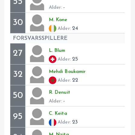
55
-
Alder:
M.
Kone
30
24
Alder:
FORSVARSSPILLERE
L.
Blum
27
25
Alder:
Mehdi
Boukamir
32
22
Alder:
R.
Denuit
50
-
Alder:
C.
Keita
95
23
Alder:
M.
Nzita