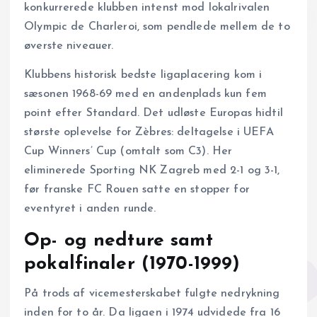
konkurrerede klubben intenst mod lokalrivalen
Olympic de Charleroi, som pendlede mellem de to
øverste niveauer.
Klubbens historisk bedste ligaplacering kom i
sæsonen 1968-69 med en andenplads kun fem
point efter Standard. Det udløste Europas hidtil
største oplevelse for Zèbres: deltagelse i UEFA
Cup Winners’ Cup (omtalt som C3). Her
eliminerede Sporting NK Zagreb med 2-1 og 3-1,
før franske FC Rouen satte en stopper for
eventyret i anden runde.
Op- og nedture samt
pokalfinaler (1970-1999)
På trods af vice­­mesterskabet fulgte nedrykning
inden for to år. Da ligaen i 1974 udvidede fra 16