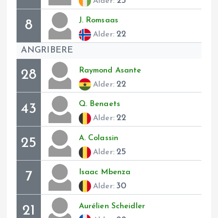
25
Alder:
J.
Romsaas
8
22
Alder:
ANGRIBERE
Raymond
Asante
28
22
Alder:
Q.
Benaets
43
22
Alder:
A.
Colassin
25
25
Alder:
Isaac
Mbenza
7
30
Alder:
Aurélien
Scheidler
21