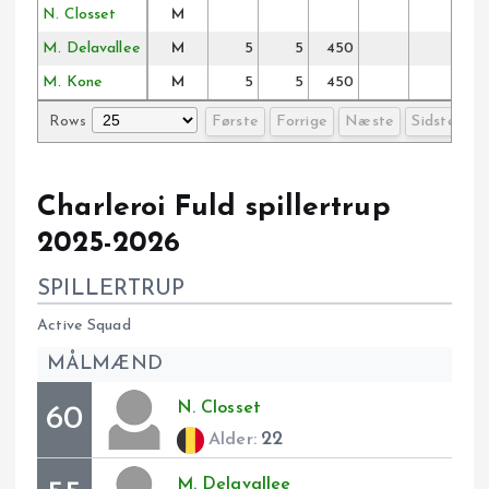
N. Closset
M
M. Delavallee
M
5
5
450
M. Kone
M
5
5
450
Rows
Første
Forrige
Næste
Sidste
Charleroi Fuld spillertrup
2025-2026
SPILLERTRUP
Active Squad
MÅLMÆND
N.
Closset
60
22
Alder:
M.
Delavallee