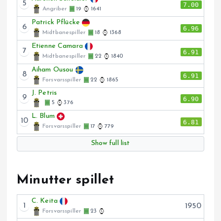
5
7.00
Angriber
19
1641
Patrick Pflücke
6
6.96
Midtbanespiller
18
1368
Etienne Camara
7
6.91
Midtbanespiller
22
1840
Aiham Ousou
8
6.91
Forsvarsspiller
22
1865
J. Petris
9
6.90
5
376
L. Blum
10
6.81
Forsvarsspiller
17
779
Show full list
Minutter spillet
C. Keita
1
1950
Forsvarsspiller
23