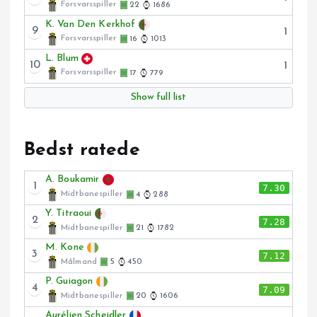
Forsvarsspiller
22
1686
K. Van Den Kerkhof
9
1
Forsvarsspiller
16
1013
L. Blum
10
1
Forsvarsspiller
17
779
Show full list
Bedst ratede
A. Boukamir
1
7.30
Midtbanespiller
4
288
Y. Titraoui
2
7.28
Midtbanespiller
21
1782
M. Kone
3
7.12
Målmand
5
450
P. Guiagon
4
7.09
Midtbanespiller
20
1606
Aurélien Scheidler