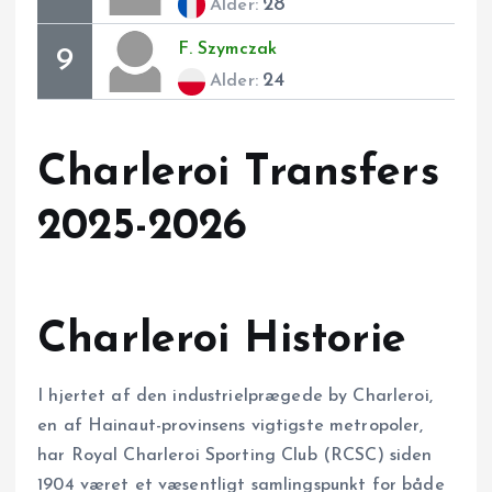
28
Alder:
F.
Szymczak
9
24
Alder:
Charleroi Transfers
2025-2026
Charleroi Historie
I hjertet af den industriel­prægede by Charleroi,
en af Hainaut-provinsens vigtigste metropoler,
har Royal Charleroi Sporting Club (RCSC) siden
1904 været et væsentligt samlings­punkt for både