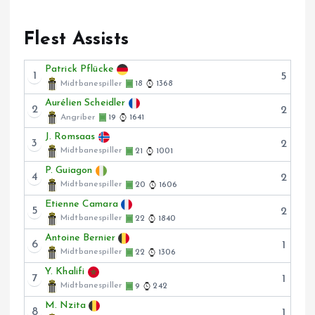
Flest Assists
Patrick Pflücke
1
5
Midtbanespiller
18
1368
Aurélien Scheidler
2
2
Angriber
19
1641
J. Romsaas
3
2
Midtbanespiller
21
1001
P. Guiagon
4
2
Midtbanespiller
20
1606
Etienne Camara
5
2
Midtbanespiller
22
1840
Antoine Bernier
6
1
Midtbanespiller
22
1306
Y. Khalifi
7
1
Midtbanespiller
9
242
M. Nzita
8
1