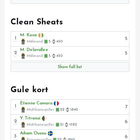
Clean Sheats
M. Kone
1
5
Målmand
5
450
M. Delavallee
2
5
Målmand
5
450
Show full list
Gule kort
Etienne Camara
1
7
Midtbanespiller
22
1840
Y. Titraoui
2
6
Midtbanespiller
21
1782
Aiham Ousou
3
6
Forsvarsspiller
22
1865