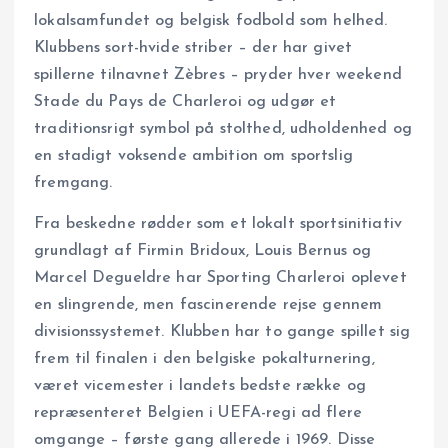
lokalsamfundet og belgisk fodbold som helhed.
Klubbens sort-hvide striber – der har givet
spillerne tilnavnet Zèbres – pryder hver weekend
Stade du Pays de Charleroi og udgør et
traditions­rigt symbol på stolthed, udholdenhed og
en stadigt voksende ambition om sportslig
fremgang.
Fra beskedne rødder som et lokalt sportsinitiativ
grundlagt af Firmin Bridoux, Louis Bernus og
Marcel Degueldre har Sporting Charleroi oplevet
en slingrende, men fascinerende rejse gennem
divisionssystemet. Klubben har to gange spillet sig
frem til finalen i den belgiske pokalturnering,
været vice­mester i landets bedste række og
repræsenteret Belgien i UEFA-regi ad flere
omgange – første gang allerede i 1969. Disse