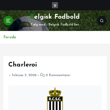
G
å
t
Belgisk Fodbold
i
Følg med i Belgisk Fodbold her
l
i
n
Forside
d
h
o
l
Charleroi
d
februar 5, 2026
0 Kommentarer