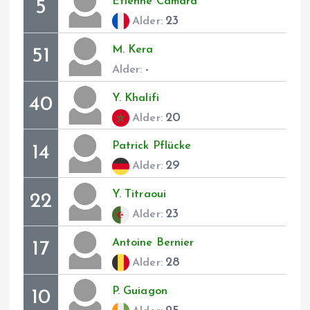
Etienne
Camara
5
23
Alder:
M.
Kera
51
-
Alder:
Y.
Khalifi
40
20
Alder:
Patrick
Pflücke
14
29
Alder:
Y.
Titraoui
22
23
Alder:
Antoine
Bernier
17
28
Alder:
P.
Guiagon
10