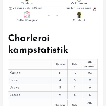
Charleroi
OH Leuven
22 mar 2026
-
5:30 pm
Jupiler Pro League
-
-
Zulte Waregem
Charleroi
Charleroi
kampstatistik
Alle
Hjemme
Ude
sæsoner
Kampe
11
12
23
Sejre
4
5
9
Draws
5
1
6
Losses
2
6
8
Alle
Hjemme
Ude