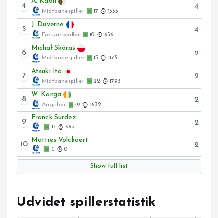
A. Kadri
4
4
Midtbanespiller
17
1333
J. Duverne
5
4
Forsvarsspiller
10
636
Michał Skóraś
6
2
Midtbanespiller
15
1173
Atsuki Ito
7
2
Midtbanespiller
22
1793
W. Kanga
8
2
Angriber
19
1632
Franck Surdez
9
2
14
363
Matties Volckaert
10
2
0
0
Show full list
Udvidet spillerstatistik