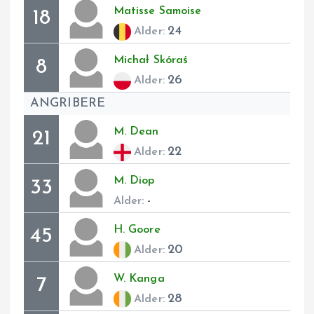
Matisse
Samoise
18
24
Alder:
Michał
Skóraś
8
26
Alder:
ANGRIBERE
M.
Dean
21
22
Alder:
M.
Diop
33
-
Alder:
H.
Goore
45
20
Alder:
W.
Kanga
7
28
Alder: