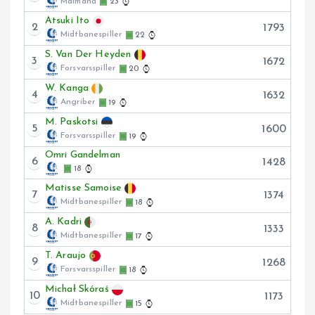
Målmand
23
Atsuki Ito
2
1793
Midtbanespiller
22
S. Van Der Heyden
3
1672
Forsvarsspiller
20
W. Kanga
4
1632
Angriber
19
M. Paskotsi
5
1600
Forsvarsspiller
19
Omri Gandelman
6
1428
18
Matisse Samoise
7
1374
Midtbanespiller
18
A. Kadri
8
1333
Midtbanespiller
17
T. Araujo
9
1268
Forsvarsspiller
18
Michał Skóraś
10
1173
Midtbanespiller
15