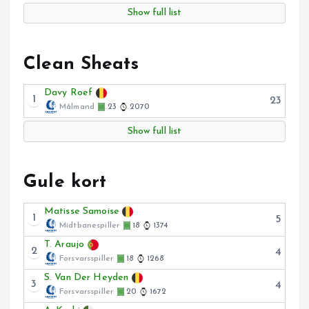
Show full list
Clean Sheats
Davy Roef
1
23
Målmand
23
2070
Show full list
Gule kort
Matisse Samoise
1
5
Midtbanespiller
18
1374
T. Araujo
2
4
Forsvarsspiller
18
1268
S. Van Der Heyden
3
4
Forsvarsspiller
20
1672