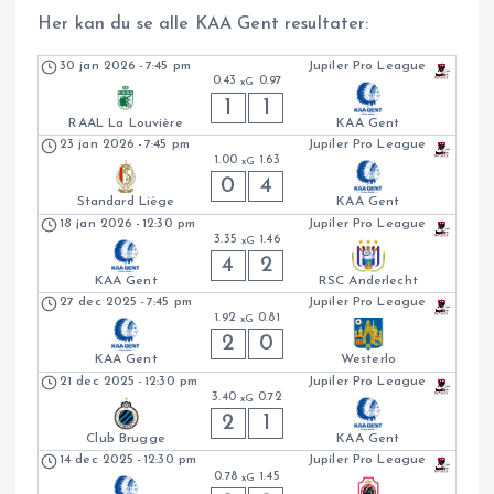
Her kan du se alle KAA Gent resultater:
30 jan 2026
-
7:45 pm
Jupiler Pro League
0.43
0.97
xG
1
1
RAAL La Louvière
KAA Gent
23 jan 2026
-
7:45 pm
Jupiler Pro League
1.00
1.63
xG
0
4
Standard Liège
KAA Gent
18 jan 2026
-
12:30 pm
Jupiler Pro League
3.35
1.46
xG
4
2
KAA Gent
RSC Anderlecht
27 dec 2025
-
7:45 pm
Jupiler Pro League
1.92
0.81
xG
2
0
KAA Gent
Westerlo
21 dec 2025
-
12:30 pm
Jupiler Pro League
3.40
0.72
xG
2
1
Club Brugge
KAA Gent
14 dec 2025
-
12:30 pm
Jupiler Pro League
0.78
1.45
xG