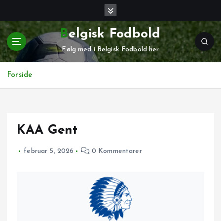
G
å
t
Belgisk Fodbold
i
Følg med i Belgisk Fodbold her
l
i
n
Forside
d
h
o
l
KAA Gent
d
februar 5, 2026
0 Kommentarer