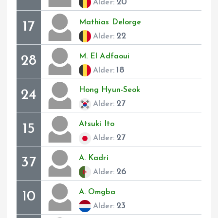
20
Alder:
Mathias
Delorge
17
22
Alder:
M.
El Adfaoui
28
18
Alder:
Hong
Hyun-Seok
24
27
Alder:
Atsuki
Ito
15
27
Alder:
A.
Kadri
37
26
Alder:
A.
Omgba
10
23
Alder: