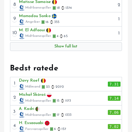
Matisse Samoise
8
2
Midtbanespiller
18
1374
Momodou Sonko
9
1
Angriber
16
355
M. El Adfaoui
10
1
Midtbanespiller
4
65
Show full list
Bedst ratede
Davy Roef
1
7.31
Målmand
23
2070
Michał Skóraś
2
7.14
Midtbanespiller
15
1173
A. Kadri
3
7.06
Midtbanespiller
17
1333
H. Essaouabi
4
7.02
Forsvarsspiller
6
157