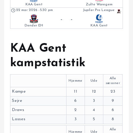
KAA Gent
Zulte Waregem
22 mar 2026
-
5:30 pm
Jupiler Pro League
-
-
Dender EH
KAA Gent
KAA Gent
kampstatistik
Alle
Hjemme
Ude
sæsoner
Kampe
11
12
23
Sejre
6
3
9
Draws
2
4
6
Losses
3
5
8
Alle
Hjemme
Ude