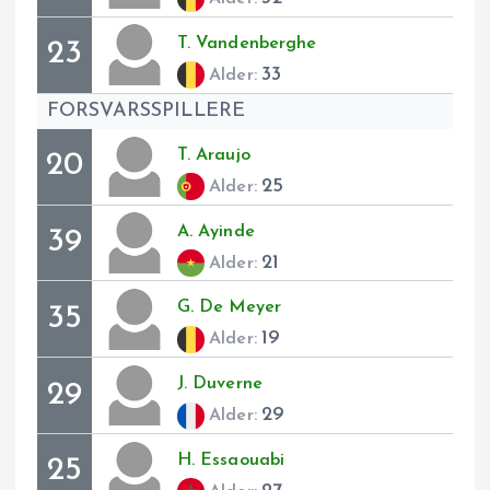
T.
Vandenberghe
23
33
Alder:
FORSVARSSPILLERE
T.
Araujo
20
25
Alder:
A.
Ayinde
39
21
Alder:
G.
De Meyer
35
19
Alder:
J.
Duverne
29
29
Alder:
H.
Essaouabi
25