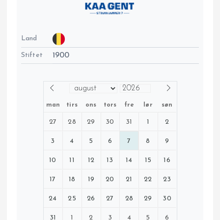
Land
Stiftet
1900
man
tirs
ons
tors
fre
lør
søn
27
28
29
30
31
1
2
3
4
5
6
7
8
9
10
11
12
13
14
15
16
17
18
19
20
21
22
23
24
25
26
27
28
29
30
31
1
2
3
4
5
6