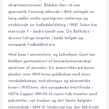
idrætsinstitutioner. Klubben blev til som
gymnastik-forening allerede i 1864, anlagde en
lang række andre sportsgrene undervejs og
etablerede sin fodboldafdeling i 1900. Siden har
matricule 7 – bedre kendt som “De Buffalo’s” –
skrevet talrige kapitler i både belgisk og
europæisk fodboldhistorie.
Med base i universitets- og kulturbyen Gent har
klubben gennemlevet et bemærkelsesværdigt
spektrum af perioder: fra pionertiden på byens
pladser over 1950’ernes guldkulisse med store
venskabskampe, nedrykninger og økonomiske
kriser i 1970’erne, den europæiske kvartfinale i
UEFA Cuppen 1991-92 til nyere tids triumfer med
pokaltitler, nyt stadion og det første belgiske
mesterskab i 2014-15. Undervejs har den blå-hvide