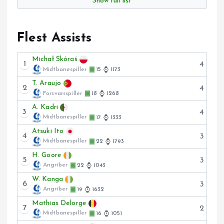
Show full list
Flest Assists
Michał Skóraś
1
4
Midtbanespiller
15
1173
T. Araujo
2
4
Forsvarsspiller
18
1268
A. Kadri
3
4
Midtbanespiller
17
1333
Atsuki Ito
4
3
Midtbanespiller
22
1793
H. Goore
5
3
Angriber
22
1043
W. Kanga
6
3
Angriber
19
1632
Mathias Delorge
7
2
Midtbanespiller
16
1051