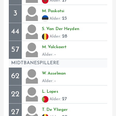
27
Alder:
M.
Paskotsi
3
23
Alder:
S.
Van Der Heyden
44
28
Alder:
M.
Volckaert
57
-
Alder:
MIDTBANESPILLERE
W.
Asselman
62
-
Alder:
L.
Lopes
22
27
Alder:
T.
De Vlieger
27