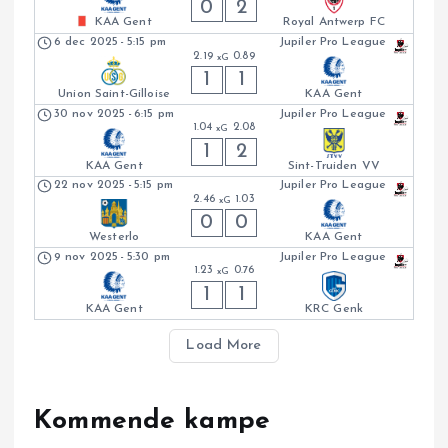
0
2
Royal Antwerp FC
KAA Gent
6 dec 2025
-
5:15 pm
Jupiler Pro League
2.19
0.89
xG
1
1
Union Saint-Gilloise
KAA Gent
30 nov 2025
-
6:15 pm
Jupiler Pro League
1.04
2.08
xG
1
2
KAA Gent
Sint-Truiden VV
22 nov 2025
-
5:15 pm
Jupiler Pro League
2.46
1.03
xG
0
0
Westerlo
KAA Gent
9 nov 2025
-
5:30 pm
Jupiler Pro League
1.23
0.76
xG
1
1
KAA Gent
KRC Genk
Load More
Kommende kampe