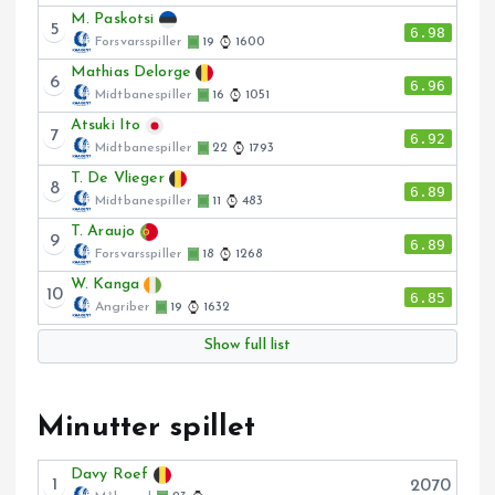
M. Paskotsi
5
6.98
Forsvarsspiller
19
1600
Mathias Delorge
6
6.96
Midtbanespiller
16
1051
Atsuki Ito
7
6.92
Midtbanespiller
22
1793
T. De Vlieger
8
6.89
Midtbanespiller
11
483
T. Araujo
9
6.89
Forsvarsspiller
18
1268
W. Kanga
10
6.85
Angriber
19
1632
Show full list
Minutter spillet
Davy Roef
1
2070