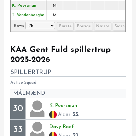
K. Peersman
M
T. Vandenberghe
M
Rows
Første
Forrige
Næste
Sidste
KAA Gent Fuld spillertrup
2025-2026
SPILLERTRUP
Active Squad
MÅLMÆND
K.
Peersman
30
22
Alder:
Davy
Roef
33
32
Alder: