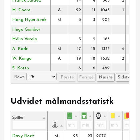
Franck Surdez
14
4
363
2
H. Goore
A
22
11
1043
1
Hong Hyun-Seok
M
3
3
203
Hugo Gambor
Hélio Varela
3
2
163
A. Kadri
M
17
15
1333
4
W. Kanga
A
19
18
1632
2
S. Kotto
8
6
489
Rows
Første
Forrige
Næste
Sidste
B. Lagae
L. Lopes
M
20
9
1011
1
Mathias Delorge
M
16
15
1051
1
Udvidet målmandsstatistk
Matisse Samoise
M
18
16
1374
5
Matties Volckaert
2
Spiller
Davy Roef
M
23
23
2070