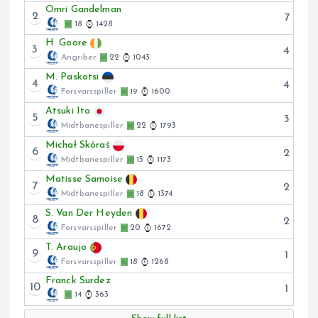
Omri Gandelman
2
7
18
1428
H. Goore
3
4
Angriber
22
1043
M. Paskotsi
4
4
Forsvarsspiller
19
1600
Atsuki Ito
5
3
Midtbanespiller
22
1793
Michał Skóraś
6
2
Midtbanespiller
15
1173
Matisse Samoise
7
2
Midtbanespiller
18
1374
S. Van Der Heyden
8
2
Forsvarsspiller
20
1672
T. Araujo
9
1
Forsvarsspiller
18
1268
Franck Surdez
10
1
14
363