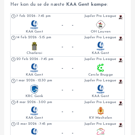
Her kan du se de næste
KAA Gent kampe
:
7 feb 2026
-
7:45 pm
Jupiler Pro League
-
-
KAA Gent
OH Leuven
14 feb 2026
-
5:15 pm
Jupiler Pro League
-
-
Charleroi
KAA Gent
20 feb 2026
-
7:45 pm
Jupiler Pro League
-
-
KAA Gent
Cercle Brugge
1 mar 2026
-
12:30 pm
Jupiler Pro League
-
-
KRC Genk
KAA Gent
8 mar 2026
-
3:00 pm
Jupiler Pro League
-
-
KAA Gent
KV Mechelen
13 mar 2026
-
7:45 pm
Jupiler Pro League
-
-