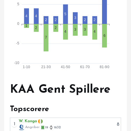
KAA Gent Spillere
Topscorere
W. Kanga
1
8
Angriber
19
1632