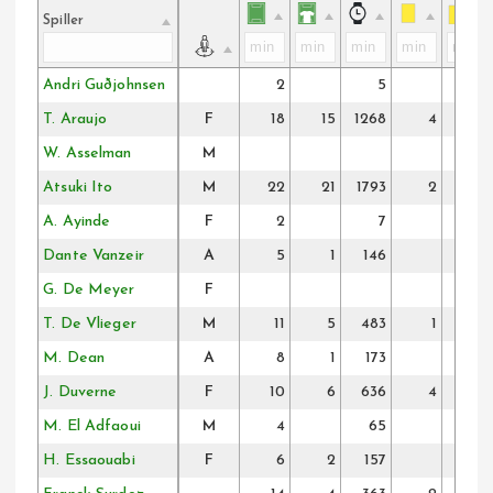
Spiller
Andri Guðjohnsen
2
5
T. Araujo
F
18
15
1268
4
W. Asselman
M
Atsuki Ito
M
22
21
1793
2
A. Ayinde
F
2
7
Dante Vanzeir
A
5
1
146
G. De Meyer
F
T. De Vlieger
M
11
5
483
1
M. Dean
A
8
1
173
J. Duverne
F
10
6
636
4
M. El Adfaoui
M
4
65
H. Essaouabi
F
6
2
157