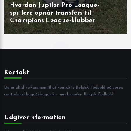
Målbrag i runde 40: overbevisende
udladninger i Brugge, Sint‑Truiden
og på Joseph Marien
Kontakt
Du er altid velkommen til at kontakte Belgisk Fodbold på vores
centralmail
bggd@bggd.dk
- mærk mailen Belgisk Fodbold
Udgiverinformation