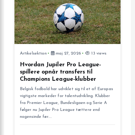
g
s
n
a
Artikelsektion
maj 27, 2026
13 views
v
Hvordan Jupiler Pro League-
spillere opnår transfers til
i
Champions League-klubber
Belgisk fodbold har udviklet sig til et af Europas
g
vigtigste markeder for talentudvikling. Klubber
fra Premier League, Bundesligaen og Serie A
a
følger nu Jupiler Pro League tættere end
nogensinde før.…
t