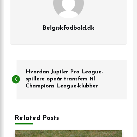
Belgiskfodbold.dk
I
Hvordan Jupiler Pro League-
n
spillere opnår transfers til
Champions League-klubber
d
l
Related Posts
æ