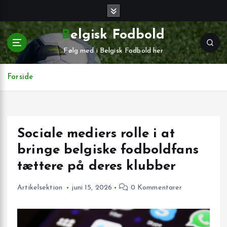
G
å
t
Belgisk Fodbold
i
Følg med i Belgisk Fodbold her
l
i
n
Forside
d
h
o
l
Sociale mediers rolle i at
d
bringe belgiske fodboldfans
tættere på deres klubber
Artikelsektion
juni 15, 2026
0 Kommentarer