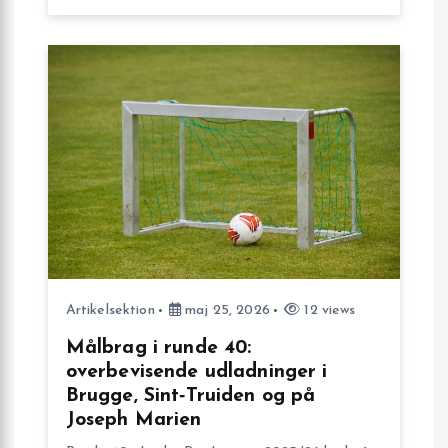
i
o
n
Artikelsektion
maj 25, 2026
12 views
Målbrag i runde 40:
overbevisende udladninger i
Brugge, Sint‑Truiden og på
Joseph Marien