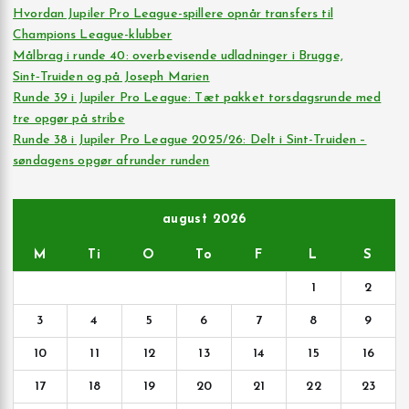
Hvordan Jupiler Pro League-spillere opnår transfers til
Champions League-klubber
Målbrag i runde 40: overbevisende udladninger i Brugge,
Sint‑Truiden og på Joseph Marien
Runde 39 i Jupiler Pro League: Tæt pakket torsdagsrunde med
tre opgør på stribe
Runde 38 i Jupiler Pro League 2025/26: Delt i Sint-Truiden –
søndagens opgør afrunder runden
august 2026
M
Ti
O
To
F
L
S
1
2
3
4
5
6
7
8
9
10
11
12
13
14
15
16
17
18
19
20
21
22
23