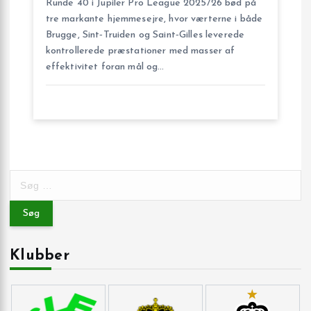
Runde 40 i Jupiler Pro League 2025/26 bød på
tre markante hjemmesejre, hvor værterne i både
Brugge, Sint‑Truiden og Saint‑Gilles leverede
kontrollerede præstationer med masser af
effektivitet foran mål og…
S
ø
g
e
f
Klubber
t
e
r
: