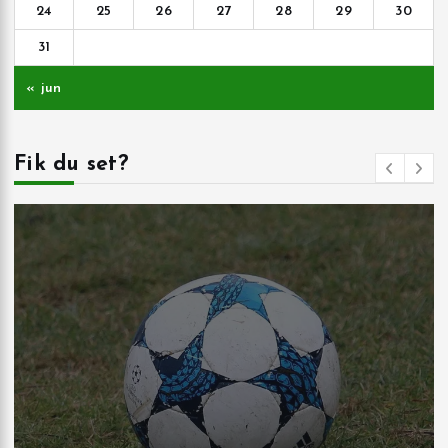
24
25
26
27
28
29
30
31
« jun
Fik du set?