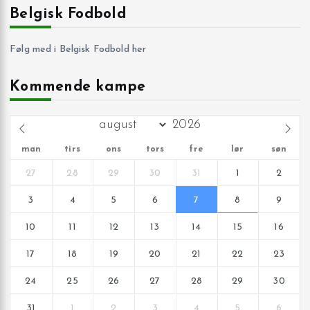
Belgisk Fodbold
Følg med i Belgisk Fodbold her
Kommende kampe
man
tirs
ons
tors
fre
lør
søn
27
28
29
30
31
1
2
3
4
5
6
7
8
9
10
11
12
13
14
15
16
17
18
19
20
21
22
23
24
25
26
27
28
29
30
31
1
2
3
4
5
6