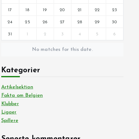
17
18
19
20
21
22
23
24
25
26
27
28
29
30
31
1
2
3
4
5
6
No matches for this date.
Kategorier
Artikelsektion
Fakta om Belgien
Klubber
Ligaer
Spillere