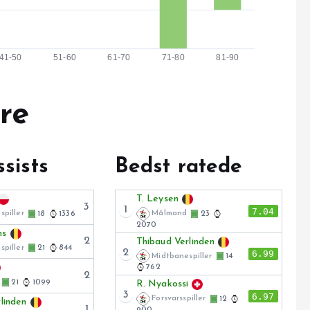
re
ssists
Bedst ratede
T. Leysen
3
1
7.04
piller
Målmand
18
1336
23
2070
ns
2
Thibaud Verlinden
piller
21
844
2
6.99
Midtbanespiller
14
762
2
21
1099
R. Nyakossi
3
6.97
Forsvarsspiller
12
linden
1
900