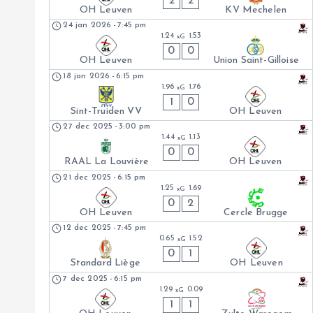
2
2
OH Leuven
KV Mechelen
24 jan 2026
-
7:45 pm
1.24
1.53
xG
0
0
OH Leuven
Union Saint-Gilloise
18 jan 2026
-
6:15 pm
1.96
1.76
xG
1
0
Sint-Truiden VV
OH Leuven
27 dec 2025
-
3:00 pm
1.44
1.13
xG
0
0
RAAL La Louvière
OH Leuven
21 dec 2025
-
6:15 pm
1.25
1.69
xG
0
2
OH Leuven
Cercle Brugge
12 dec 2025
-
7:45 pm
0.65
1.52
xG
0
1
Standard Liège
OH Leuven
7 dec 2025
-
6:15 pm
1.29
0.09
xG
1
1