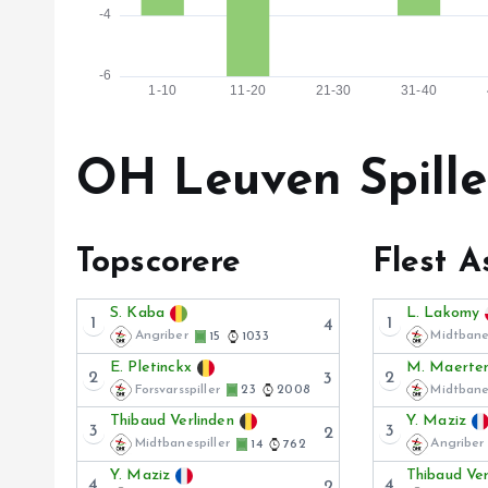
OH Leuven Spille
Topscorere
Flest A
S. Kaba
L. Lakomy
1
1
4
Angriber
Midtbanes
15
1033
E. Pletinckx
M. Maerte
2
2
3
Forsvarsspiller
Midtbanes
23
2008
Thibaud Verlinden
Y. Maziz
3
3
2
Midtbanespiller
Angriber
14
762
Y. Maziz
Thibaud Ver
4
4
2