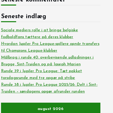
Seneste kommentarer
Seneste indlæg
Sociale mediers rolle i at bringe belgiske
fodboldfans tættere på deres klubber
Hvordan Jupiler Pro League-spillere opnår transfers
til Champions League-klubber
Målbrag i runde 40: overbevisende udladninger i
Brugge, Sint‑Truiden og på Joseph Marien
Runde 39 i Jupiler Pro League: Tæt pakket
torsdagsrunde med tre opgør på stribe
Runde 38 i Jupiler Pro League 2025/26: Delt i Sint-
Truiden – søndagens opgør afrunder runden
august 2026