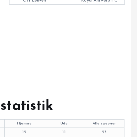
OH Leuven
Royal Antwerp FC
tatistik
Hjemme
Ude
Alle sæsoner
12
11
23