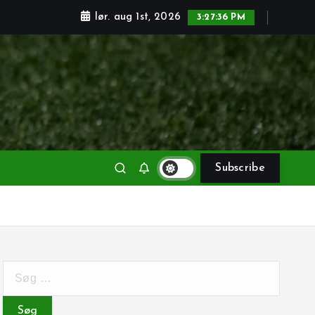
lør. aug 1st, 2026
3:27:37 PM
Subscribe
S
ø
g