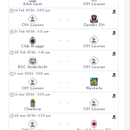
KAA Gent
OH Leuven
14 feb 2026
-
3:00 pm
-
-
OH Leuven
Dender EH
21 feb 2026
-
5:15 pm
-
-
Club Brugge
OH Leuven
28 feb 2026
-
7:45 pm
-
-
RSC Anderlecht
OH Leuven
7 mar 2026
-
3:00 pm
-
-
OH Leuven
Westerlo
14 mar 2026
-
3:00 pm
-
-
Charleroi
OH Leuven
22 mar 2026
-
5:30 pm
-
-