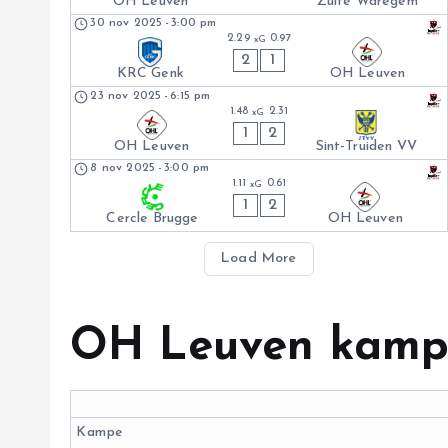
OH Leuven
Zulte Waregem
30 nov 2025
-
3:00 pm
2.29
0.97
xG
2
1
KRC Genk
OH Leuven
23 nov 2025
-
6:15 pm
1.48
2.31
xG
1
2
OH Leuven
Sint-Truiden VV
8 nov 2025
-
3:00 pm
1.11
0.61
xG
1
2
Cercle Brugge
OH Leuven
Load More
OH Leuven kamps
Kampe