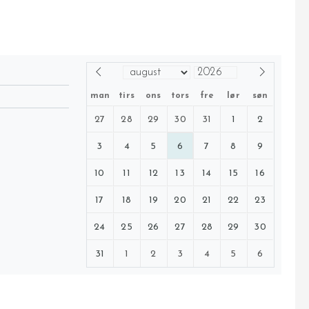
man
tirs
ons
tors
fre
lør
søn
27
28
29
30
31
1
2
3
4
5
6
7
8
9
10
11
12
13
14
15
16
17
18
19
20
21
22
23
24
25
26
27
28
29
30
31
1
2
3
4
5
6