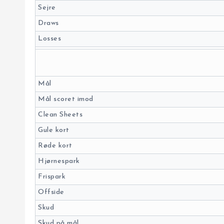
Sejre
Draws
Losses
Mål
Mål scoret imod
Clean Sheets
Gule kort
Røde kort
Hjørnespark
Frispark
Offside
Skud
Skud på mål