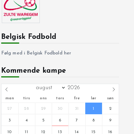
Belgisk Fodbold
Følg med i Belgisk Fodbold her
Kommende kampe
man
tirs
ons
tors
fre
lør
søn
27
28
29
30
31
1
2
3
4
5
6
7
8
9
10
11
12
13
14
15
16