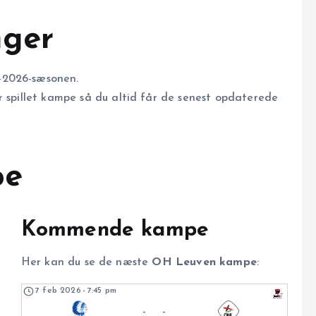
nger
-2026-sæsonen.
r spillet kampe så du altid får de senest opdaterede
pe
Kommende kampe
Her kan du se de næste
OH Leuven kampe
:
7 feb 2026
-
7:45 pm
-
-