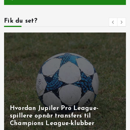
Fik du set?
Målbrag i runde 40: overbevisende
udladninger i Brugge, Sint‑Truiden
og på Joseph Marien