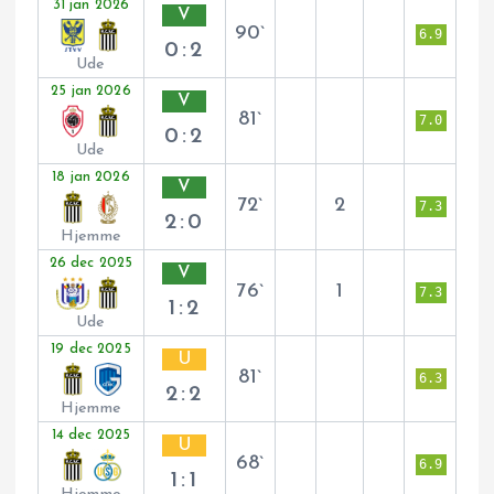
31 jan 2026
V
90`
6.9
0:2
Ude
25 jan 2026
V
81`
7.0
0:2
Ude
18 jan 2026
V
72`
2
7.3
2:0
Hjemme
26 dec 2025
V
76`
1
7.3
1:2
Ude
19 dec 2025
U
81`
6.3
2:2
Hjemme
14 dec 2025
U
68`
6.9
1:1