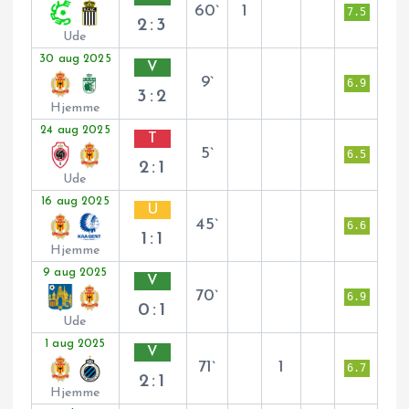
60`
1
7.5
2:3
Ude
30 aug 2025
V
9`
6.9
3:2
Hjemme
24 aug 2025
T
5`
6.5
2:1
Ude
16 aug 2025
U
45`
6.6
1:1
Hjemme
9 aug 2025
V
70`
6.9
0:1
Ude
1 aug 2025
V
71`
1
6.7
2:1
Hjemme