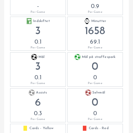
-
0.9
Per Game
Per Game
Indskiftet
Minutter
3
1658
0.1
69.1
Per Game
Per Game
Mål
Mål på straffespark
3
0
0.1
0
Per Game
Per Game
Assists
Selvmål
6
0
0.3
0
Per Game
Per Game
Cards - Yellow
Cards - Red