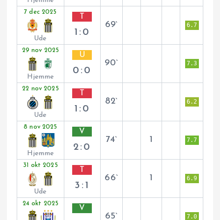
Hjemme
7 dec 2025
T
69`
6.7
1:0
Ude
29 nov 2025
U
90`
7.3
0:0
Hjemme
22 nov 2025
T
82`
6.2
1:0
Ude
8 nov 2025
V
74`
1
7.7
2:0
Hjemme
31 okt 2025
T
66`
1
6.9
3:1
Ude
24 okt 2025
V
65`
7.0