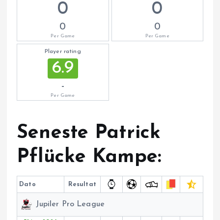
0
0
0
0
Per Game
Per Game
Player rating
6.9
-
Per Game
Seneste Patrick
Pflücke Kampe:
Dato
Resultat
Jupiler Pro League