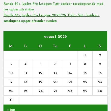
Runde 39 i Jupiler Pro League: Tæt pakket torsdagsrunde med
tre opgør på stribe
Runde 38 i Jupiler Pro League 2025/26: Delt i Sint-Truiden –
søndagens opgør afrunder runden
august 2026
M
Ti
O
To
F
L
S
1
2
3
4
5
6
7
8
9
10
11
12
13
14
15
16
17
18
19
20
21
22
23
24
25
26
27
28
29
30
31
« jun