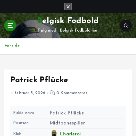
G
å
t
Belgisk Fodbold
i
Følg med i Belgisk Fodbold her
l
i
n
Forside
d
h
o
l
Patrick Pflücke
d
februar 5, 2026
0 Kommentarer
Fulde navn
Patrick Pflücke
Position
Midtbanespiller
Klub
Charleroi