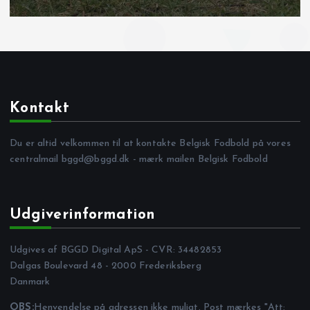
Kontakt
Du er altid velkommen til at kontakte Belgisk Fodbold på vores
centralmail
bggd@bggd.dk
- mærk mailen Belgisk Fodbold
Udgiverinformation
Udgives af BGGD Digital ApS - CVR: 34482853
Dalgas Boulevard 48 - 2000 Frederiksberg
Danmark
OBS:
Henvendelse på adressen ikke muligt. Post mærkes "Att: