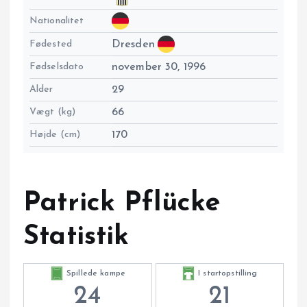
Nationalitet
Fødested
Dresden
Fødselsdato
november 30, 1996
Alder
29
Vægt (kg)
66
Højde (cm)
170
Patrick Pflücke
Statistik
Spillede kampe
I startopstilling
24
21