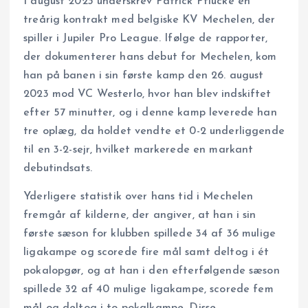
I august 2023 underskrev Patrick Pflücke en
treårig kontrakt med belgiske KV Mechelen, der
spiller i Jupiler Pro League. Ifølge de rapporter,
der dokumenterer hans debut for Mechelen, kom
han på banen i sin første kamp den 26. august
2023 mod VC Westerlo, hvor han blev indskiftet
efter 57 minutter, og i denne kamp leverede han
tre oplæg, da holdet vendte et 0-2 underliggende
til en 3-2-sejr, hvilket markerede en markant
debutindsats.
Yderligere statistik over hans tid i Mechelen
fremgår af kilderne, der angiver, at han i sin
første sæson for klubben spillede 34 af 36 mulige
ligakampe og scorede fire mål samt deltog i ét
pokalopgør, og at han i den efterfølgende sæson
spillede 32 af 40 mulige ligakampe, scorede fem
mål og deltog i to pokalkampe. Disse