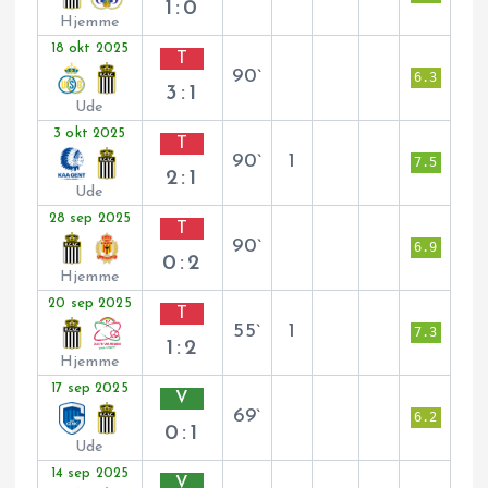
1:0
Hjemme
18 okt 2025
T
90`
6.3
3:1
Ude
3 okt 2025
T
90`
1
7.5
2:1
Ude
28 sep 2025
T
90`
6.9
0:2
Hjemme
20 sep 2025
T
55`
1
7.3
1:2
Hjemme
17 sep 2025
V
69`
6.2
0:1
Ude
14 sep 2025
V