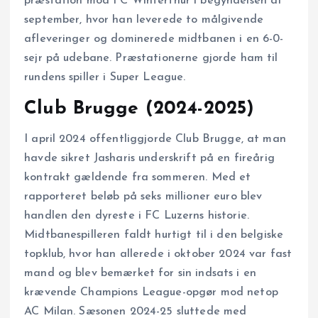
præstation mod FC Winterthur i begyndelsen af
september, hvor han leverede to målgivende
afleveringer og dominerede midtbanen i en 6-0-
sejr på udebane. Præstationerne gjorde ham til
rundens spiller i Super League.
Club Brugge (2024-2025)
I april 2024 offentliggjorde Club Brugge, at man
havde sikret Jasharis underskrift på en fireårig
kontrakt gældende fra sommeren. Med et
rapporteret beløb på seks millioner euro blev
handlen den dyreste i FC Luzerns historie.
Midtbanespilleren faldt hurtigt til i den belgiske
topklub, hvor han allerede i oktober 2024 var fast
mand og blev bemærket for sin indsats i en
krævende Champions League-opgør mod netop
AC Milan. Sæsonen 2024-25 sluttede med