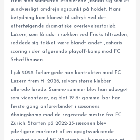
frem mod sommeren etablerede Jashari sig som et
uundværligt omdrejningspunkt på holdet. Hans
betydning kom klarest til udtryk ved det
efterfølgende dramatiske overlevelsesforløb:
Luzern, som lå sidst i rækken ved Fricks tiltræden,
reddede sig takket være blandt andet Jasharis
scoring i den afgørende playoff-kamp mod FC
Schaffhausen.
I juli 2022 forlængede han kontrakten med FC
Luzern frem til 2026, selvom større klubber
allerede lurede. Samme sommer blev han udpeget
som viceanfører, og blot 19 år gammel bar han
første gang anførerbindet i sæsonens
åbningskamp mod de regerende mestre fra FC
Zürich. Starten på 2022-23-sæsonen blev
yderligere markeret af en opsigtsvækkende