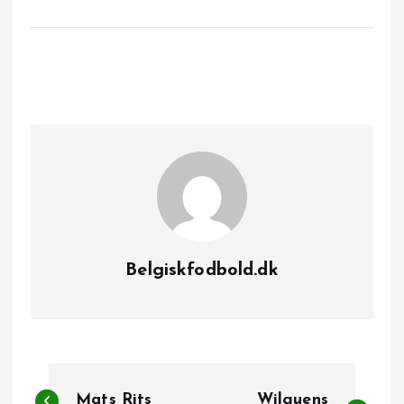
Belgiskfodbold.dk
I
Mats Rits
Wilguens