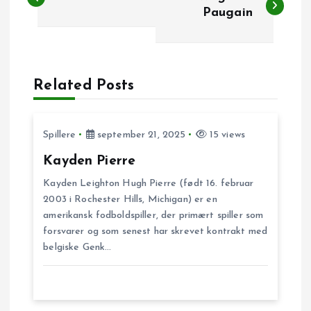
n
Paugain
d
l
Related Posts
æ
Spillere
september 21, 2025
15 views
g
Kayden Pierre
s
Kayden Leighton Hugh Pierre (født 16. februar
2003 i Rochester Hills, Michigan) er en
n
amerikansk fodboldspiller, der primært spiller som
forsvarer og som senest har skrevet kontrakt med
belgiske Genk…
a
v