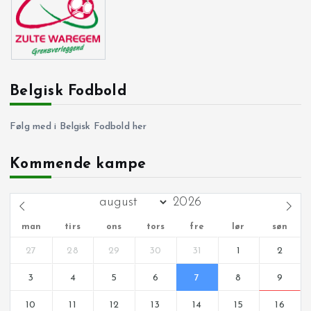
Belgisk Fodbold
Følg med i Belgisk Fodbold her
Kommende kampe
man
tirs
ons
tors
fre
lør
søn
27
28
29
30
31
1
2
3
4
5
6
7
8
9
10
11
12
13
14
15
16