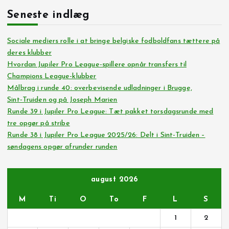
Seneste indlæg
Sociale mediers rolle i at bringe belgiske fodboldfans tættere på
deres klubber
Hvordan Jupiler Pro League-spillere opnår transfers til
Champions League-klubber
Målbrag i runde 40: overbevisende udladninger i Brugge,
Sint‑Truiden og på Joseph Marien
Runde 39 i Jupiler Pro League: Tæt pakket torsdagsrunde med
tre opgør på stribe
Runde 38 i Jupiler Pro League 2025/26: Delt i Sint-Truiden –
søndagens opgør afrunder runden
august 2026
M
Ti
O
To
F
L
S
1
2