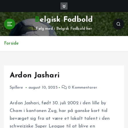
G
å
t
Belgisk Fodbold
i
Følg med i Belgisk Fodbold her
l
i
n
Forside
d
h
o
l
Ardon Jashari
d
Spillere
august 10, 2025
0 Kommentarer
Ardon Jashari, født 30. juli 2002 i den lille by
Cham i kantonen Zug, har på ganske kort tid
bevæget sig fra at være et lokalt talent i den
schweiziske Super League til at blive en