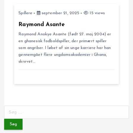
i
Spillere
september 21, 2025
15 views
g
Raymond Asante
a
Raymond Anokye Asante (født 27. maj 2004) er
en ghanesisk fodboldspiller, der primært spiller
t
som angriber. I løbet af sin unge karriere har han
gennemgået flere ungdomsakademier i Ghana,
i
skrevet…
o
n
S
ø
g
e