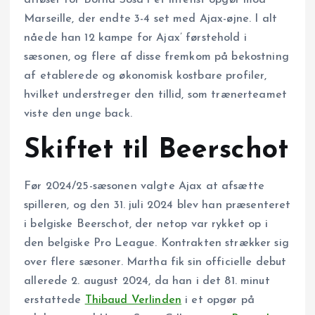
afløser for Borna Sosa i et intenst opgør mod
Marseille, der endte 3-4 set med Ajax-øjne. I alt
nåede han 12 kampe for Ajax’ førstehold i
sæsonen, og flere af disse fremkom på bekostning
af etablerede og økonomisk kostbare profiler,
hvilket understreger den tillid, som trænerteamet
viste den unge back.
Skiftet til Beerschot
Før 2024/25-sæsonen valgte Ajax at afsætte
spilleren, og den 31. juli 2024 blev han præsenteret
i belgiske Beerschot, der netop var rykket op i
den belgiske Pro League. Kontrakten strækker sig
over flere sæsoner. Martha fik sin officielle debut
allerede 2. august 2024, da han i det 81. minut
erstattede
Thibaud Verlinden
i et opgør på