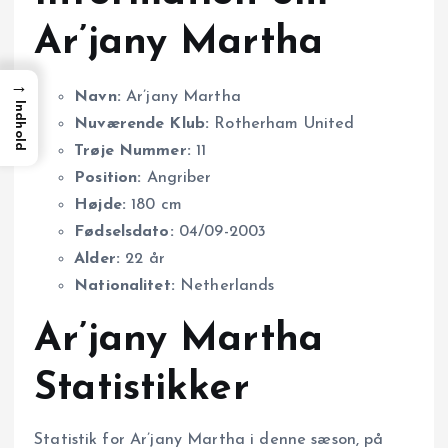
Ar’jany Martha
→
Navn:
Ar’jany Martha
Indhold
Nuværende Klub:
Rotherham United
Trøje Nummer:
11
Position:
Angriber
Højde:
180 cm
Fødselsdato:
04/09-2003
Alder:
22 år
Nationalitet:
Netherlands
Ar’jany Martha
Statistikker
Statistik for Ar’jany Martha i denne sæson, på