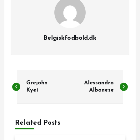
Belgiskfodbold.dk
I
Grejohn
Alessandro
n
Kyei
Albanese
d
l
Related Posts
æ