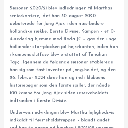
Sæsonen 2020/21 blev indledningen til Marthas
seniorkarriere, idet han 30. august 2020
debuterede for Jong Ajax i den næstbedste
hollandske række, Eerste Divisie. Kampen – et 0-
4-nederlag hjemme mod Roda JC – gav den unge
hollænder startpladsen på højrekanten, inden han
i kampens slutfase blev erstattet af Tunahan
Taşçı. Igennem de følgende sæsoner etablerede
han sig som fast inventar på Jong-holdet, og den
26. februar 2024 skrev han sig ind i klubbens
historiebøger som den første spiller, der nåede
100 kampe for Jong Ajax siden reserveholdets
indtræden i Eerste Divisie.
Undervejs i udviklingen blev Martha lejlighedsvis
indkaldt til førsteholdstruppen – blandt andet
sad han to gange på bænken i 2021/22-sæsonen –