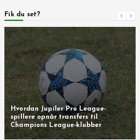
Fik du set?
Målbrag i runde 40: overbevisende
udladninger i Brugge, Sint‑Truiden
og på Joseph Marien