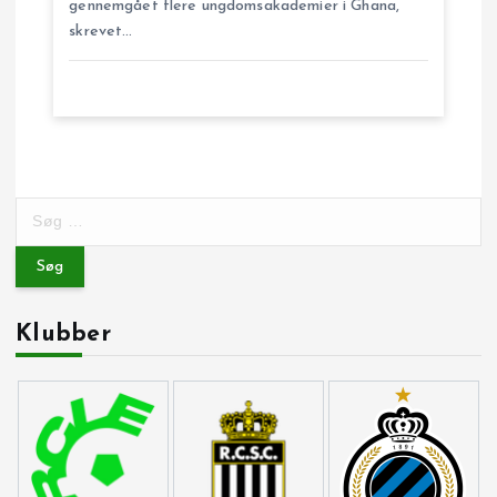
gennemgået flere ungdomsakademier i Ghana,
i
skrevet…
o
n
S
ø
g
e
f
Klubber
t
e
r
: