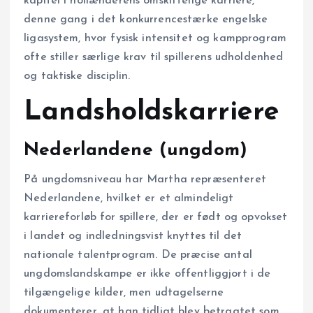
kapitel i hollænderens omskiftelige karriere,
denne gang i det konkurrencestærke engelske
ligasystem, hvor fysisk intensitet og kampprogram
ofte stiller særlige krav til spillerens udholdenhed
og taktiske disciplin.
Landsholdskarriere
Nederlandene (ungdom)
På ungdomsniveau har Martha repræsenteret
Nederlandene, hvilket er et almindeligt
karriereforløb for spillere, der er født og opvokset
i landet og indledningsvist knyttes til det
nationale talentprogram. De præcise antal
ungdomslandskampe er ikke offentliggjort i de
tilgængelige kilder, men udtagelserne
dokumenterer, at han tidligt blev betragtet som