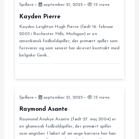
Spillere
september 21, 2025
15 views
g
Kayden Pierre
s
Kayden Leighton Hugh Pierre (født 16. februar
2003 i Rochester Hills, Michigan) er en
n
amerikansk fodboldspiller, der primært spiller som
forsvarer og som senest har skrevet kontrakt med
belgiske Genk…
a
v
i
Spillere
september 21, 2025
15 views
g
Raymond Asante
a
Raymond Anokye Asante (født 27. maj 2004) er
en ghanesisk fodboldspiller, der primært spiller
t
som angriber. I løbet af sin unge karriere har han