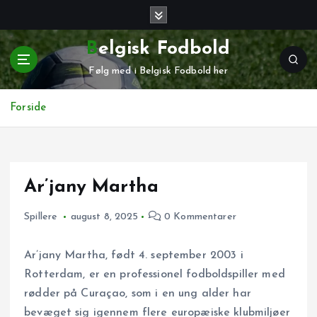
G
å
t
Belgisk Fodbold
i
Følg med i Belgisk Fodbold her
l
i
n
Forside
d
h
o
l
Ar’jany Martha
d
Spillere
august 8, 2025
0 Kommentarer
Ar’jany Martha, født 4. september 2003 i
Rotterdam, er en professionel fodboldspiller med
rødder på Curaçao, som i en ung alder har
bevæget sig igennem flere europæiske klubmiljøer