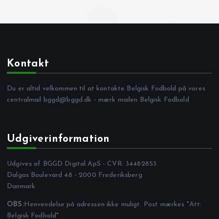
Kontakt
Du er altid velkommen til at kontakte Belgisk Fodbold på vores
centralmail
bggd@bggd.dk
- mærk mailen Belgisk Fodbold
Udgiverinformation
Udgives af BGGD Digital ApS - CVR: 34482853
Dalgas Boulevard 48 - 2000 Frederiksberg
Danmark
OBS:
Henvendelse på adressen ikke muligt. Post mærkes "Att:
Belgisk Fodbold"