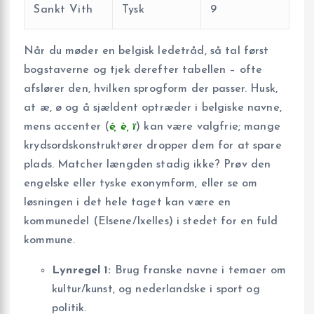
Sankt Vith
Tysk
9
Når du møder en belgisk ledetråd, så tal først
bogstaverne og tjek derefter tabellen – ofte
afslører den, hvilken sprogform der passer. Husk,
at æ, ø og å sjældent optræder i belgiske navne,
mens accenter (
é, è, ï
) kan være valgfrie; mange
krydsordskonstruktører dropper dem for at spare
plads. Matcher længden stadig ikke? Prøv den
engelske eller tyske exonymform, eller se om
løsningen i det hele taget kan være en
kommunedel (Elsene/Ixelles) i stedet for en fuld
kommune.
Lynregel 1:
Brug franske navne i temaer om
kultur/kunst, og nederlandske i sport og
politik.