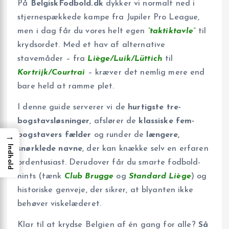
På
BelgiskFodbold.dk
dykker vi normalt ned i
stjernespækkede kampe fra Jupiler Pro League,
men i dag får du vores helt egen
“taktiktavle”
til
krydsordet. Med et hav af alternative
stavemåder – fra
Liège/Luik/Lüttich
til
Kortrijk/Courtrai
– kræver det nemlig mere end
bare held at ramme plet.
I denne guide serverer vi de
hurtigste tre-
bogstavsløsninger
, afslører de
klassiske fem-
bogstavers fælder
og runder de
længere,
→
Indhold
snørklede navne
, der kan knække selv en erfaren
ord­entusiast. Derudover får du smarte fodbold-
hints (tænk
Club Brugge
og
Standard Liège
) og
historiske genveje, der sikrer, at blyanten ikke
behøver viskelæderet.
Klar til at krydse Belgien af én gang for alle?
Så