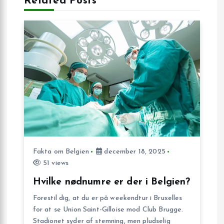
æ
Related Posts
g
s
n
a
v
i
Fakta om Belgien
december 18, 2025
51 views
g
Hvilke nødnumre er der i Belgien?
a
Forestil dig, at du er på weekendtur i Bruxelles
for at se Union Saint-Gilloise mod Club Brugge.
t
Stadionet syder af stemning, men pludselig