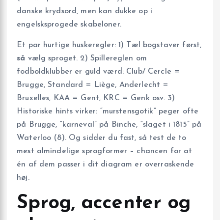
danske krydsord, men kan dukke op i
engelsksprogede skabeloner.
Et par hurtige huskeregler: 1) Tæl bogstaver først,
så
vælg sproget. 2) Spillereglen om
fodboldklubber er guld værd: Club/ Cercle =
Brugge, Standard = Liège, Anderlecht =
Bruxelles, KAA = Gent, KRC = Genk osv. 3)
Historiske hints virker: “murstensgotik” peger ofte
på Brugge, “karneval” på Binche, “slaget i 1815” på
Waterloo (8). Og sidder du fast, så test de to
mest almindelige sprogformer – chancen for at
én af dem passer i dit diagram er overraskende
høj.
Sprog, accenter og