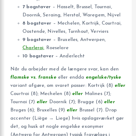
7 bogstaver
– Hasselt, Brussel, Tournai,
Doornik, Seraing, Herstal, Waregem, Nijvel
8 bogstaver
– Mechelen, Kortrijk, Courtrai,
Oostende, Nivelles, Turnhout, Verviers
9 bogstaver
– Bruxelles, Antwerpen,
Charleroi,
Roeselare
10 bogstaver
– Anderlecht
Når du arbejder med de længere svar, kan den
flamske vs. franske
eller endda
engelske/tyske
variant afgøre, om svaret passer: Kortrijk (8)
eller
Courtrai (8); Mechelen (8)
eller
Malines (7);
Tournai (7)
eller
Doornik (7); Brugge (6)
eller
Bruges (6); Bruxelles (9)
eller
Brussel (7). Drop
accenter (Liège → Liege) hvis opslagsværket gør
det, og husk at nogle engelske exonymer
(Antwerp for Antwerpen) typisk fravælges i