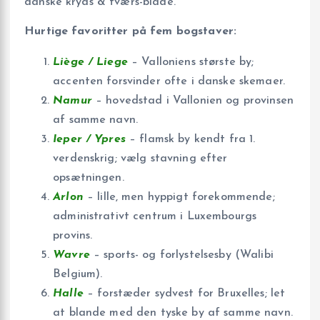
danske kryds & tværs-blade.
Hurtige favoritter på fem bogstaver:
Liège / Liege
– Valloniens største by;
accenten forsvinder ofte i danske skemaer.
Namur
– hovedstad i Vallonien og provinsen
af samme navn.
Ieper / Ypres
– flamsk by kendt fra 1.
verdenskrig; vælg stavning efter
opsætningen.
Arlon
– lille, men hyppigt forekommende;
administrativt centrum i Luxembourgs
provins.
Wavre
– sports- og forlystelsesby (Walibi
Belgium).
Halle
– forstæder sydvest for Bruxelles; let
at blande med den tyske by af samme navn.