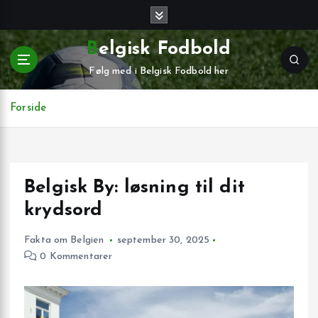
G
å
t
Belgisk Fodbold
i
Følg med i Belgisk Fodbold her
l
i
n
Forside
d
h
o
l
Belgisk By: løsning til dit
d
krydsord
Fakta om Belgien
september 30, 2025
0 Kommentarer