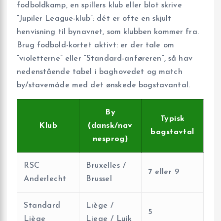
fodboldkamp, en spillers klub eller blot skrive
“Jupiler League-klub”: dét er ofte en skjult
henvisning til bynavnet, som klubben kommer fra.
Brug fodbold-kortet aktivt: er der tale om
“violetterne” eller “Standard-anføreren”, så hav
nedenstående tabel i baghovedet og match
by/stavemåde med det ønskede bogstavantal.
By
Typisk
Klub
(dansk/nav
bogstavtal
nesprog)
RSC
Bruxelles /
7 eller 9
Anderlecht
Brussel
Standard
Liège /
5
Liège
Liege / Luik