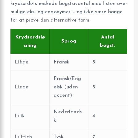
krydsordets ønskede bogstavantal med listen over
mulige eks- og endonymer – og ikke være bange
for at prøve den alternative form.
Krydsordslø
Antal
Sprog
sning
bogst.
Liège
Fransk
5
Fransk/Eng
Liege
elsk (uden
5
accent)
Nederlands
Luik
4
k
Lüttich
Tysk
7