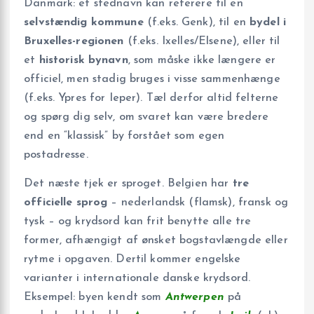
Danmark: et stednavn kan referere til en
selvstændig kommune
(f.eks. Genk), til en
bydel i
Bruxelles-regionen
(f.eks. Ixelles/Elsene), eller til
et
historisk bynavn
, som måske ikke længere er
officiel, men stadig bruges i visse sammenhænge
(f.eks. Ypres for Ieper). Tæl derfor altid felterne
og spørg dig selv, om svaret kan være bredere
end en “klassisk” by forstået som egen
postadresse.
Det næste tjek er sproget. Belgien har
tre
officielle sprog
– nederlandsk (flamsk), fransk og
tysk – og krydsord kan frit benytte alle tre
former, afhængigt af ønsket bogstavlængde eller
rytme i opgaven. Dertil kommer engelske
varianter i internationale danske krydsord.
Eksempel: byen kendt som
Antwerpen
på