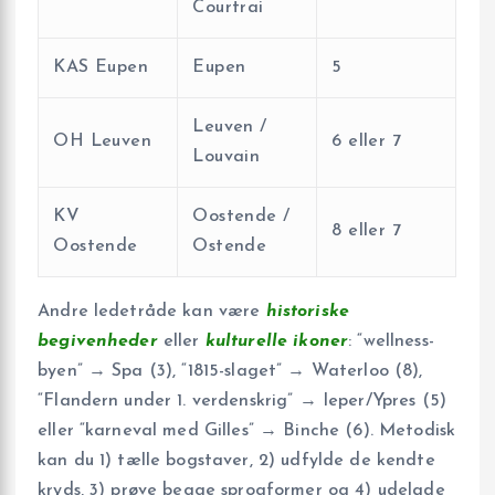
Courtrai
KAS Eupen
Eupen
5
Leuven /
OH Leuven
6 eller 7
Louvain
KV
Oostende /
8 eller 7
Oostende
Ostende
Andre ledetråde kan være
historiske
begivenheder
eller
kulturelle ikoner
: “wellness-
byen” → Spa (3), “1815-slaget” → Waterloo (8),
“Flandern under 1. verdenskrig” → Ieper/Ypres (5)
eller “karneval med Gilles” → Binche (6). Metodisk
kan du 1) tælle bogstaver, 2) udfylde de kendte
kryds, 3) prøve begge sprogformer og 4) udelade