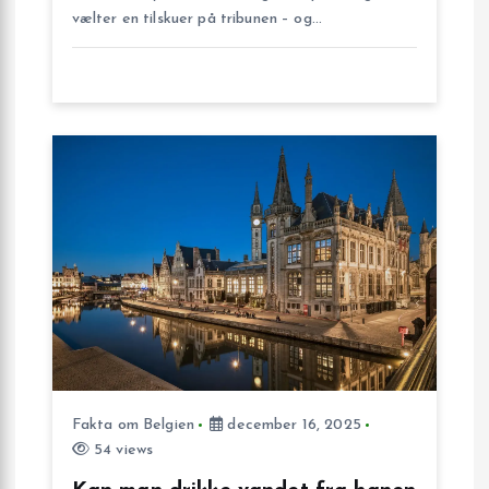
vælter en tilskuer på tribunen – og…
i
o
n
Fakta om Belgien
december 16, 2025
54 views