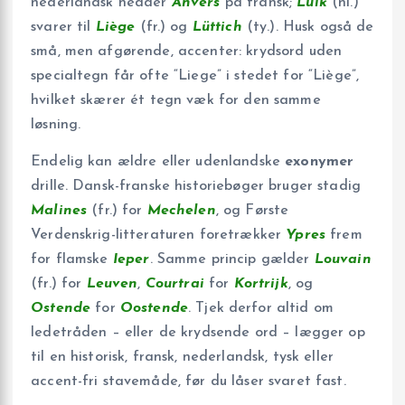
nederlandsk hedder
Anvers
på fransk;
Luik
(nl.)
svarer til
Liège
(fr.) og
Lüttich
(ty.). Husk også de
små, men afgørende, accenter: krydsord uden
specialtegn får ofte “Liege” i stedet for “Liège”,
hvilket skærer ét tegn væk for den samme
løsning.
Endelig kan ældre eller udenlandske
exonymer
drille. Dansk-franske historiebøger bruger stadig
Malines
(fr.) for
Mechelen
, og Første
Verdenskrig-litteraturen foretrækker
Ypres
frem
for flamske
Ieper
. Samme princip gælder
Louvain
(fr.) for
Leuven
,
Courtrai
for
Kortrijk
, og
Ostende
for
Oostende
. Tjek derfor altid om
ledetråden – eller de krydsende ord – lægger op
til en historisk, fransk, nederlandsk, tysk eller
accent-fri stavemåde, før du låser svaret fast.