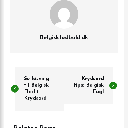
Belgiskfodbold.dk
I
Se løsning
Krydsord
n
til Belgisk
tips: Belgisk
Flod i
Fugl
Krydsord
d
l