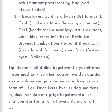
Ath (Hainaut-provinsen) og Huy (ved
Meuse-floden).
4 bogstaver:
Gent (storbyen i Østflandern),
Genk (Limburg), Mons (hovedby i Hainaut),
Geel (kendt for sin socialpsykiatri-tradition),
Lier (”klokkernes by”), Bree (Kevin De
Bruynes hjemby), Peer (nabo til Bree), Luik
(nederlandsk for Liège) samt Dour (festival-
byen i Vallonien).
Tip: Bekræft altid dine bogstaver i krydsfelterne
– især med
Luik
, som kun passer, hvis den danske
krydsordsløser vælger den nederlandsksprogede
form af Liège. Disse korte byer er dog sjældent
fejlskud; har du det rigtige bogstavantal, er
chancen stor for, at én af ovenstående er dit
svar.