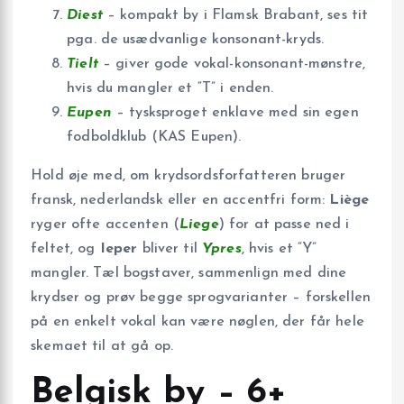
Diest
– kompakt by i Flamsk Brabant, ses tit
pga. de usædvanlige konsonant-kryds.
Tielt
– giver gode vokal-konsonant-mønstre,
hvis du mangler et “T” i enden.
Eupen
– tysksproget enklave med sin egen
fodboldklub (KAS Eupen).
Hold øje med, om krydsordsforfatteren bruger
fransk, nederlandsk eller en accentfri form:
Liège
ryger ofte accenten (
Liege
) for at passe ned i
feltet, og
Ieper
bliver til
Ypres
, hvis et “Y”
mangler. Tæl bogstaver, sammenlign med dine
krydser og prøv begge sprogvarianter – forskellen
på en enkelt vokal kan være nøglen, der får hele
skemaet til at gå op.
Belgisk by – 6+