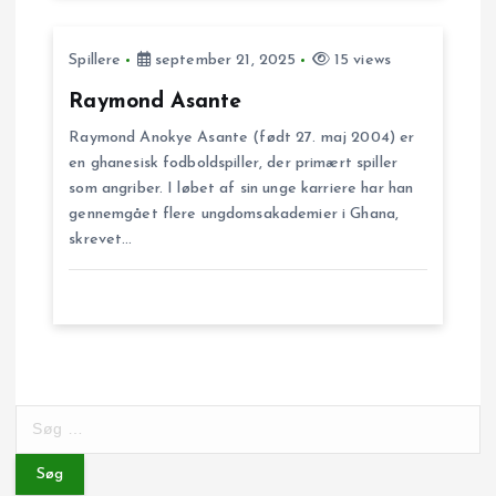
i
Spillere
september 21, 2025
15 views
g
Raymond Asante
a
Raymond Anokye Asante (født 27. maj 2004) er
en ghanesisk fodboldspiller, der primært spiller
t
som angriber. I løbet af sin unge karriere har han
gennemgået flere ungdomsakademier i Ghana,
i
skrevet…
o
n
S
ø
g
e