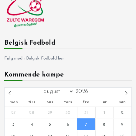
Belgisk Fodbold
Følg med i Belgisk Fodbold her
Kommende kampe
man
tirs
ons
tors
fre
lør
søn
27
28
29
30
31
1
2
3
4
5
6
7
8
9