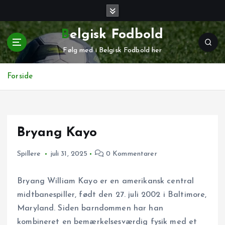
G
å
t
Belgisk Fodbold
i
Følg med i Belgisk Fodbold her
l
i
n
Forside
d
h
o
l
Bryang Kayo
d
Spillere
juli 31, 2025
0 Kommentarer
Bryang William Kayo er en amerikansk central
midtbanespiller, født den 27. juli 2002 i Baltimore,
Maryland. Siden barndommen har han
kombineret en bemærkelsesværdig fysik med et