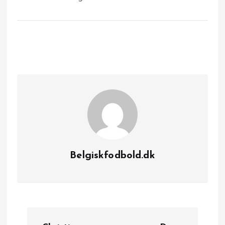
Belgiskfodbold.dk
I