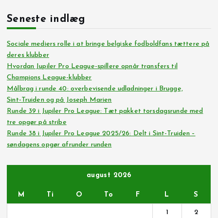
Seneste indlæg
Sociale mediers rolle i at bringe belgiske fodboldfans tættere på
deres klubber
Hvordan Jupiler Pro League-spillere opnår transfers til
Champions League-klubber
Målbrag i runde 40: overbevisende udladninger i Brugge,
Sint‑Truiden og på Joseph Marien
Runde 39 i Jupiler Pro League: Tæt pakket torsdagsrunde med
tre opgør på stribe
Runde 38 i Jupiler Pro League 2025/26: Delt i Sint-Truiden –
søndagens opgør afrunder runden
august 2026
M
Ti
O
To
F
L
S
1
2