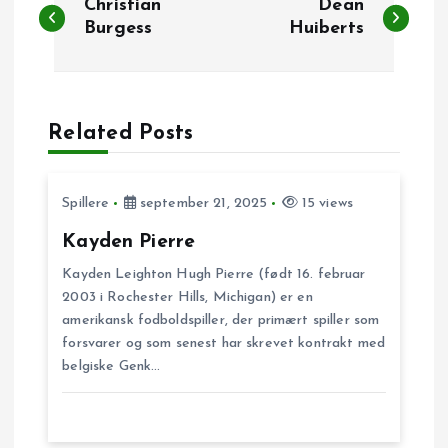
Christian
Dean
n
Burgess
Huiberts
d
l
Related Posts
æ
Spillere
september 21, 2025
15 views
g
Kayden Pierre
s
Kayden Leighton Hugh Pierre (født 16. februar
2003 i Rochester Hills, Michigan) er en
n
amerikansk fodboldspiller, der primært spiller som
forsvarer og som senest har skrevet kontrakt med
belgiske Genk…
a
v