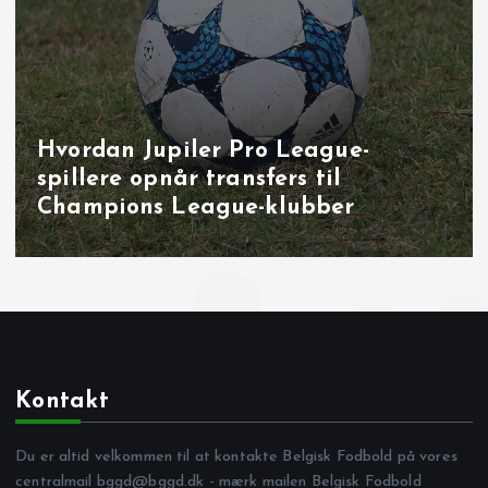
Målbrag i runde 40: overbevisende
udladninger i Brugge, Sint‑Truiden
og på Joseph Marien
Kontakt
Du er altid velkommen til at kontakte Belgisk Fodbold på vores
centralmail
bggd@bggd.dk
- mærk mailen Belgisk Fodbold