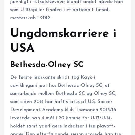
jævnligt i futsalstævner; blandt andet nåede han
som U-10-spiller finalen i et nationalt futsal-
mesterskab i 2012.
Ungdomskarriere i
USA
Bethesda-Olney SC
De første markante skridt tog Kayo i
udviklingsmiljøet hos Bethesda-Olney SC, et
samarbejde mellem Bethesda SC og Olney SC,
som siden 2014 har haft status af U.S. Soccer
Development Academy-klub. I sæsonen 2015/16
leverede han 4 mål i 20 kampe for U-13/U-14-
holdet samt yderligere indsatser i tre playoff-
opgør. Den efterfølgende sæson scorede han tre