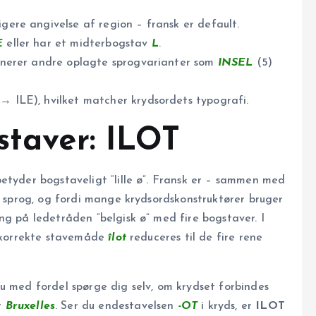
igere angivelse af region – fransk er default.
E
eller har et midterbogstav
L
.
iminerer andre oplagte sprogvarianter som
INSEL
(5)
 → ILE), hvilket matcher krydsordets typografi.
staver: ILOT
etyder bogstaveligt “lille ø”. Fransk er – sammen med
le sprog, og fordi mange krydsordskonstruktører bruger
ng på ledetråden “belgisk ø” med fire bogstaver. I
n korrekte stavemåde
îlot
reduceres til de fire rene
u med fordel spørge dig selv, om krydset forbindes
r
Bruxelles
. Ser du endestavelsen
-OT
i kryds, er
ILOT