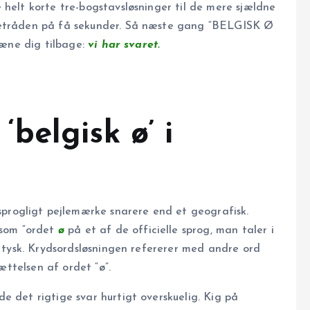
 helt korte tre-bogstavsløsninger til de mere sjældne
edetråden på få sekunder. Så næste gang “BELGISK Ø
 læne dig tilbage:
vi har svaret.
belgisk ø’ i
sprogligt pejlemærke snarere end et geografisk.
 som “ordet
ø
på et af de officielle sprog, man taler i
r tysk. Krydsordsløsningen refererer med andre ord
sættelsen af ordet “ø”.
e det rigtige svar hurtigt overskuelig. Kig på