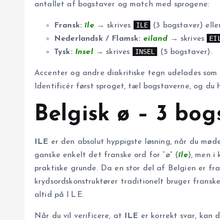
antallet af bogstaver og match med sprogene:
ILE
Fransk:
île
→ skrives
(3 bogstaver) ell
EI
Nederlandsk / Flamsk:
eiland
→ skrives
INSEL
Tysk:
Insel
→ skrives
(5 bogstaver).
Accenter og andre diakritiske tegn udelades som 
Identificér først sproget, tæl bogstaverne, og du h
Belgisk ø – 3 bog
ILE
er den absolut hyppigste løsning, når du møde
ganske enkelt det franske ord for “ø” (
île
), men 
praktiske grunde. Da en stor del af Belgien er 
krydsordskonstruktører traditionelt bruger fransk
altid på I L E.
Når du vil verificere, at
ILE
er korrekt svar, kan d