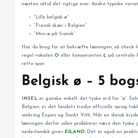
næsten altid det rigtige svar. Andre typiske varia
“Lille belgisk ø”
“Fransk skær i Belgien”
“Mini-ø på fransk”
Har du brug for at bekræfte løsningen, så check 
regel vokalen
O
eller konsonanten
L
på centrale k
rette spor.
Belgisk ø – 5 bog
INSEL
er ganske enkelt det tyske ord for “ø”. Sel
Belgien, er det landets tredje officielle sprog t
omkring Eupen og Sankt Vith. Når en dansk krydso
løsningen derfor uden problemer være den tyske 
nederlandsk giver
EILAND
. Det er også en prakt