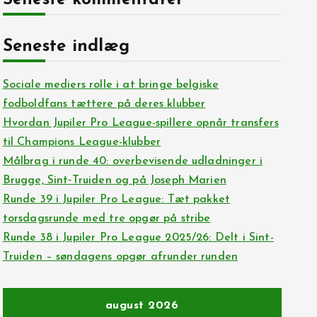
Seneste kommentarer
Seneste indlæg
Sociale mediers rolle i at bringe belgiske
fodboldfans tættere på deres klubber
Hvordan Jupiler Pro League-spillere opnår transfers
til Champions League-klubber
Målbrag i runde 40: overbevisende udladninger i
Brugge, Sint‑Truiden og på Joseph Marien
Runde 39 i Jupiler Pro League: Tæt pakket
torsdagsrunde med tre opgør på stribe
Runde 38 i Jupiler Pro League 2025/26: Delt i Sint-
Truiden – søndagens opgør afrunder runden
august 2026