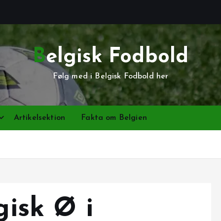
Belgisk Fodbold
Følg med i Belgisk Fodbold her
Artikelsektion
Fakta om Belgien
gisk Ø i