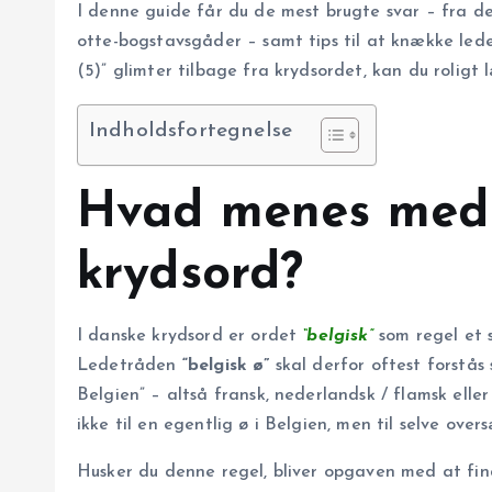
I denne guide får du de mest brugte svar – fra de
otte-bogstavsgåder – samt tips til at knække l
(5)” glimter tilbage fra krydsordet, kan du roligt
Indholdsfortegnelse
Hvad menes med ‘
krydsord?
I danske krydsord er ordet
“belgisk”
som regel et 
Ledetråden
“belgisk ø”
skal derfor oftest forstås
Belgien” – altså fransk, nederlandsk / flamsk elle
ikke til en egentlig ø i Belgien, men til selve over
Husker du denne regel, bliver opgaven med at find