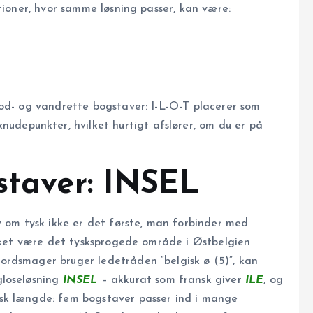
tioner, hvor samme løsning passer, kan være:
lod- og vandrette bogstaver: I-L-O-T placerer som
nudepunkter, hvilket hurtigt afslører, om du er på
staver: INSEL
v om tysk ikke er det første, man forbinder med
akket være det tysksprogede område i Østbelgien
rdsmager bruger ledetråden “belgisk ø (5)”, kan
gloseløsning
INSEL
– akkurat som fransk giver
ILE
, og
isk længde: fem bogstaver passer ind i mange