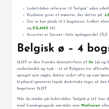
Ledetråden refererer til “belgisk” uden yderl
Krydsene giver et mønster, der slutter på
-L
Der er kun plads til 3 bogstaver, hvilket el
og
EILAND
(6).
Accenter er fjernet i hele opslagsordet (ÎLE
Belgisk ø – 4 bog
ILOT
er den franske diminutivform af
île
(ø) og b
nederlandsk og tysk – et af Belgiens tre officiel
sproget som nøgle, dukker ordet ofte op som løsni
krydsord ignoreres typisk diakritiske tegn, så de
bogstaver
ILOT
.
Når du støder på ledetråden “belgisk ø (4)” kan d
med fransksprogede områder som
Wallonien
elle