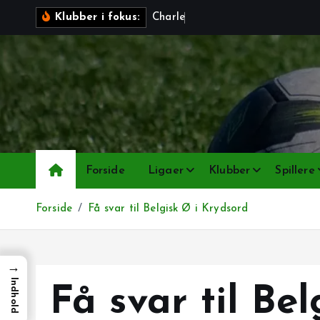
G
C
h
a
r
l
e
r
o
i
Klubber i fokus:
å
t
i
l
i
n
d
h
Forside
Ligaer
Klubber
Spillere
o
l
Forside
Få svar til Belgisk Ø i Krydsord
d
→
Indhold
Få svar til Bel