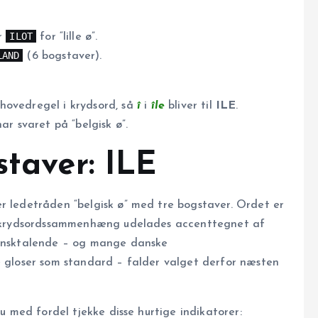
ILOT
er
for “lille ø”.
LAND
(6 bogstaver).
hovedregel i krydsord, så
î
i
île
bliver til
ILE
.
ar svaret på “belgisk ø”.
staver: ILE
r ledetråden “belgisk ø” med tre bogstaver. Ordet er
i krydsordssammenhæng udelades accenttegnet af
fransktalende – og mange danske
e gloser som standard – falder valget derfor næsten
u med fordel tjekke disse hurtige indikatorer: