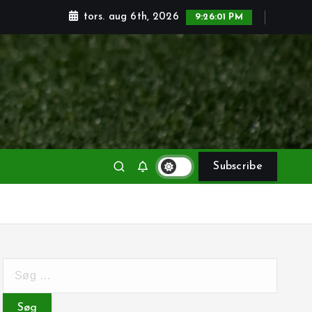
tors. aug 6th, 2026
9:26:02 PM
Subscribe
S
ø
g