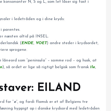
e konsonanter N, S og L, som let låser sig fast i
gnaler i ledetråden og i dine kryds:
i parentes.
r næsten altid på INSEL.
ederlandsk (
ENDE
,
VOET
) andre steder i krydsordet,
riere sprogene.
e låneord som “peninsula” – samme rod – og husk, at
en
), så ordet er lige så rigtigt belgisk som fransk
île
,
gstaver: EILAND
 for “ø”, og fordi flamsk er et af Belgiens tre
vsløsning hyppigt op i danske krydsord med ledetråden