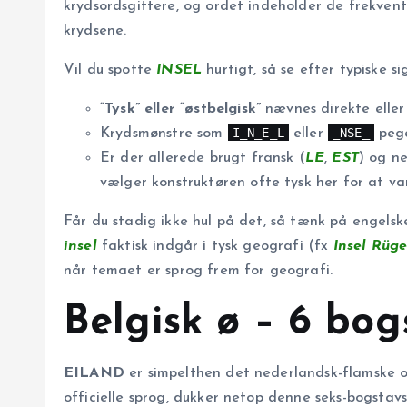
krydsords­gittere, og ordet indeholder de frekvent
krydsene.
Vil du spotte
INSEL
hurtigt, så se efter typiske si
“Tysk” eller “østbelgisk”
nævnes direkte eller 
I_N_E_L
_NSE_
Krydsmønstre som
eller
pege
Er der allerede brugt fransk (
LE
,
EST
) og n
vælger konstruk­tøren ofte tysk her for at va
Får du stadig ikke hul på det, så tænk på engelsk
insel
faktisk indgår i tysk geografi (fx
Insel Rüg
når temaet er sprog frem for geografi.
Belgisk ø – 6 bo
EILAND
er simpelthen det nederlandsk-flamske ord
officielle sprog, dukker netop denne seks-bogsta