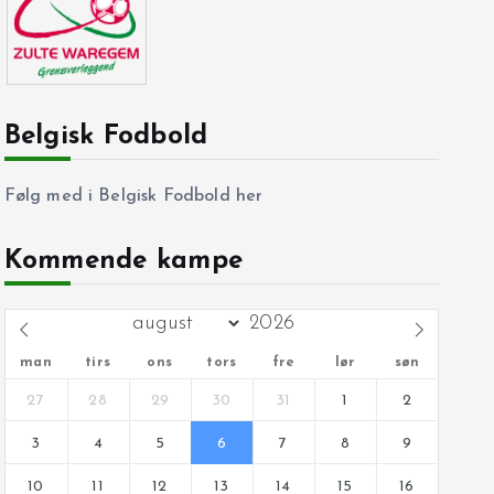
Belgisk Fodbold
Følg med i Belgisk Fodbold her
Kommende kampe
man
tirs
ons
tors
fre
lør
søn
27
28
29
30
31
1
2
3
4
5
6
7
8
9
10
11
12
13
14
15
16