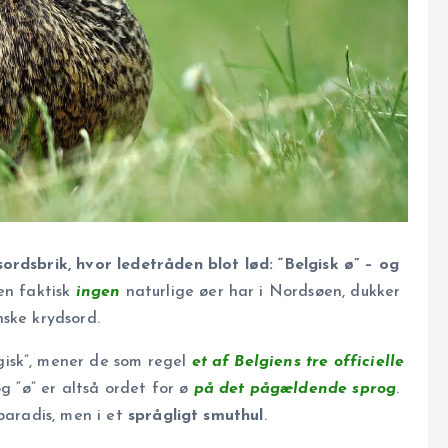
ordsbrik, hvor ledetråden blot lød: “Belgisk ø” – og
en faktisk
ingen
naturlige øer har i Nordsøen, dukker
ske krydsord.
isk”, mener de som regel
et af Belgiens tre officielle
og “ø” er altså ordet for ø
på det pågældende sprog
.
paradis, men i et
språgligt smuthul
.