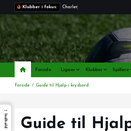
G
C
h
a
r
l
e
r
o
i
Klubber i fokus:
å
t
i
l
i
n
d
h
Forside
Ligaer
Klubber
Spillere
o
l
Forside
Guide til Hjalp i krydsord
d
→
Indhold
Guide til Hjal