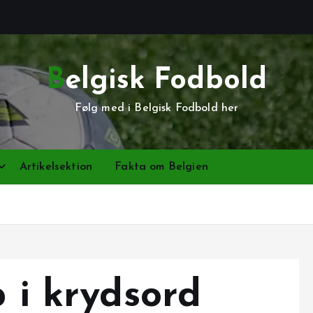
Belgisk Fodbold
Følg med i Belgisk Fodbold her
Artikelsektion
Fakta om Belgien
p i krydsord