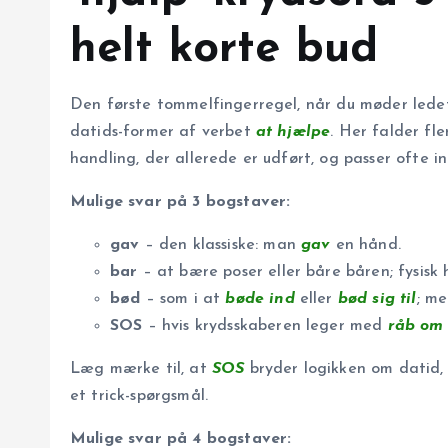
helt korte bud
Den første tommelfingerregel, når du møder led
datids-former af verbet
at hjælpe
. Her falder fle
handling, der allerede er udført, og passer ofte in
Mulige svar på 3 bogstaver:
gav
– den klassiske: man
gav
en hånd.
bar
– at bære poser eller båre båren; fysisk 
bød
– som i at
bøde ind
eller
bød sig til
; me
SOS
– hvis krydsskaberen leger med
råb om
Læg mærke til, at
SOS
bryder logikken om datid, 
et trick-spørgsmål.
Mulige svar på 4 bogstaver: