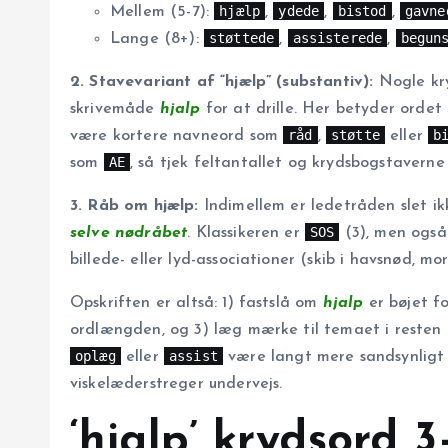
hjælp
ydede
bistod
gavne
Mellem (5-7):
,
,
,
støttede
assisterede
begun
Lange (8+):
,
,
2. Stavevariant af “hjælp” (substantiv):
Nogle kry
skrivemåde
hjalp
for at drille. Her betyder ordet b
råd
støtte
b
være kortere navneord som
,
eller
AE
som
, så tjek feltantallet og krydsbogstaverne 
3. Råb om hjælp:
Indimellem er ledetråden slet ik
SOS
selve nødråbet
. Klassikeren er
(3), men ogs
billede- eller lyd-associationer (skib i havsnød, mor
Opskriften er altså: 1) fastslå om
hjalp
er bøjet fo
ordlængden, og 3) læg mærke til temaet i resten
oplæg
assist
eller
være langt mere sandsynlig
viskelæderstreger undervejs.
‘hjalp’ krydsord 