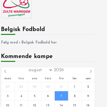
Belgisk Fodbold
Følg med i Belgisk Fodbold her
Kommende kampe
man
tirs
ons
tors
fre
lør
søn
27
28
29
30
31
1
2
3
4
5
6
7
8
9
10
11
12
13
14
15
16