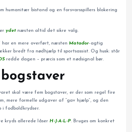
m humanitær bistand og en forsvarsspillers blokering
 er
ydet
næsten altid det sikre valg.
” har en mere overført, næsten
Matador
-agtig
dækker bredt fra nødhjælp til sportsassist. Og husk: står
OS
redde dagen – præcis som et nødsignal bør.
5 bogstaver
varet skal være fem bogstaver, er der som regel fire
, mere formelle udgaver af “gav hjælp”, og den
 i fodboldkrydser.
e kryds allerede låser
H-J-A-L-P
. Bruges om konkret