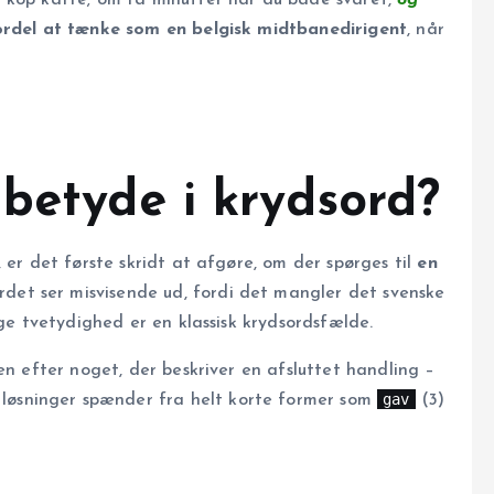
ordel at tænke som en belgisk midtbanedirigent
, når
betyde i krydsord?
, er det første skridt at afgøre, om der spørges til
en
rdet ser misvisende ud, fordi det mangler det svenske
ige tvetydighed er en klassisk krydsordsfælde.
n efter noget, der beskriver en afsluttet handling –
gav
e løsninger spænder fra helt korte former som
(3)