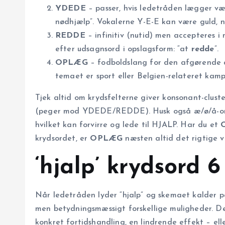
YDEDE
– passer, hvis ledetråden lægger væg
nødhjælp”. Vokalerne Y-E-E kan være guld, 
REDDE
– infinitiv (nutid) men accepteres i
efter udsagnsord i opslagsform: “at
redde
”.
OPLÆG
– fodboldslang for den afgørende af
temaet er sport eller Belgien-relateret kamp
Tjek altid om krydsfelterne giver konsonant-clust
(peger mod YDEDE/REDDE). Husk også æ/ø/å-omsk
hvilket kan forvirre og lede til HJALP. Har du et
krydsordet, er
OPLÆG
næsten altid det rigtige v
‘hjalp’ krydsord 
Når ledetråden lyder “hjalp” og skemaet kalder 
men betydningsmæssigt forskellige muligheder. De
konkret fortids­handling, en lindrende effekt – eller