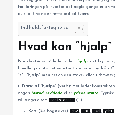
forklaringen på, hvorfor det nogle gange er
en f
du skal finde det rette ord på tværs.
Indholdsfortegnelse
Hvad kan “hjalp” 
Når du støder på ledetråden
“hjalp”
i et krydsord
handling i datid
,
et substantiv
eller
et nødråb
. O
“e” i “hjælp”, men netop den stave- eller tidsmæss
1. Datid af “hjælpe” (verb):
Her leder konstruktøre
nogen
bistod
,
reddede
eller
ydede støtte
. Typisk
assisterede
til længere som
(11).
gav
bar
bød
ydet
Kort (3-4 bogstaver):
,
,
,