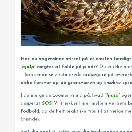
Har du nogensinde stirret på et næsten færdigt 
“
hjalp
” nægter at falde på plads?
Du er ikke ale
– kan sende selv rutinerede ordjægere på overar
dirke forsvar op på grønsværen
og
knække spro
I denne guide zoomer vi ind på, hvad “
hjalp
” ege
desperat
SOS
. Vi trækker linjer mellem
verbets b
fodbold
, og de helt praktiske tips til at vælge m
brænder.
Sæt dig godt til rette med din krydsordbog og en