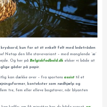
krydsord, kun for at ét enkelt felt med ledetråden
ne! Netop den lille stavevariant – med manglende ’æ’
bejde. Og her på
Belgiskfodbold.dk
elsker vi både at
glige gåder på papir
.
ntlig kan dække over – fra sportens
assist
til et
øjningsformer
,
kontekster som nødhjælp og
ellem tre, fem eller elleve bogstaver, når blyanten
 kop kaffe; om få minutter har du både svaret,
og