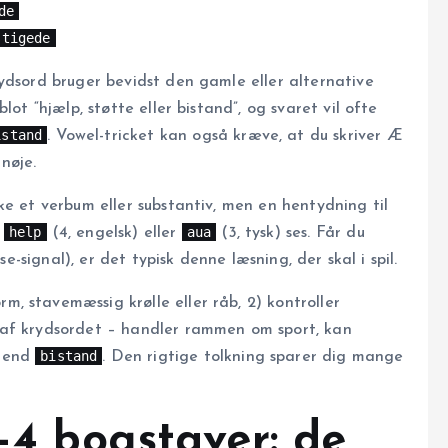
de
stigede
dsord bruger bevidst den gamle eller alternative
lot “hjælp, støtte eller bistand”, og svaret vil ofte
istand
. Vowel-tricket kan også kræve, at du skriver Æ
nøje.
ke et verbum eller substantiv, men en hentydning til
help
aua
å
(4, engelsk) eller
(3, tysk) ses. Får du
se-signal), er det typisk denne læsning, der skal i spil.
rm, stavemæssig krølle eller råb, 2) kontroller
 af krydsordet – handler rammen om sport, kan
bistand
t end
. Den rigtige tolkning sparer dig mange
3–4 bogstaver: de