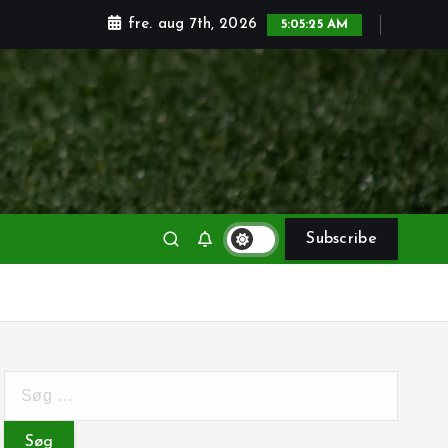
fre. aug 7th, 2026
5:05:27 AM
Subscribe
S
ø
g