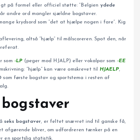
t på formel eller officiel støtte: “Belgien
ydede
når andre ord mangler sjældne bogstaver.
 mange krydsord som “det at hjælpe nogen i fare”. Kig
levering, altså “hjælp” til målscoreren. Spot den, når
referat.
er som
-LP
(peger mod HJALP) eller vokalpar som
-EE
rivning: “hjælp” kan være omskrevet til
HJAELP
,
O
som første bogstav og sportstema i resten af
alg.
6 bogstaver
på
seks bogstaver
, er feltet snævret ind til ganske få,
t afgørende bliver, om udfor­dreren tænker på en
 en sportslig statistik.