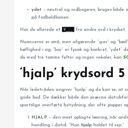
ydet
– neutral og ordbogsren; bruges både o
på fodboldbanen.
Y___
Har du allerede et
fra andre ord i krydset,
Nuancerne er små, men afgørende: “gav” og “bød
høflighed i sig; “bar” er fysisk og konkret; “ydet” 
du med tre tomme felter og ingen vokaler, kan
S
‘hjalp’ krydsord 
Når ledetråden angiver “hjalp” og du kan se, at s
gode bud. De dækker både den præcise datidsform
sportslige overførte betydning, der ofte popper op
HJALP
– den mest oplagte løsning, når andr
handling i datid: “Han
hjalp
holdet til sejr.”