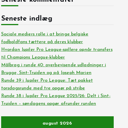
Seneste kommentarer
Seneste indlæg
Sociale mediers rolle i at bringe belgiske
fodboldfans tættere på deres klubber
Hvordan Jupiler Pro League-spillere opnår transfers
til Champions League-klubber
Målbrag i runde 40: overbevisende udladninger i
Brugge, Sint‑Truiden og på Joseph Marien
Runde 39 i Jupiler Pro League: Tæt pakket
torsdagsrunde med tre opgør på stribe
Runde 38 i Jupiler Pro League 2025/26: Delt i Sint-
Truiden – søndagens opgør afrunder runden
august 2026