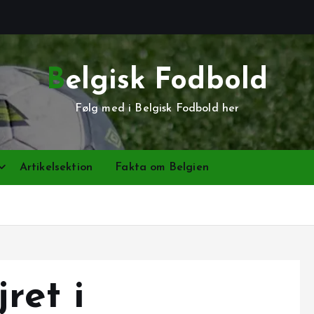
Belgisk Fodbold
Følg med i Belgisk Fodbold her
Artikelsektion
Fakta om Belgien
ret i