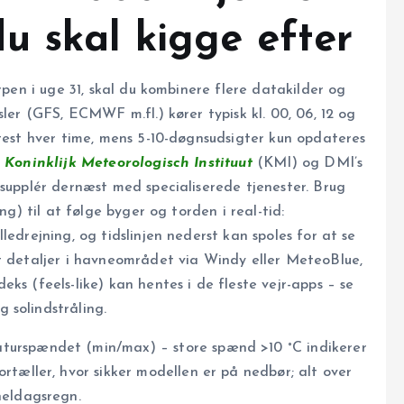
u skal kigge efter
rpen i uge 31, skal du kombinere flere datakilder og
sler (GFS, ECMWF m.fl.) kører typisk kl. 00, 06, 12 og
ftest hver time, mens 5-10-døgns­udsigter kun opdateres
–
Koninklijk Meteorologisch Instituut
(KMI) og DMI’s
 supplér dernæst med specialiserede tjenester. Brug
ung) til at følge byger og torden i real-tid:
ledrejning, og tidslinjen nederst kan spoles for at se
st detaljer i havneområdet via Windy eller MeteoBlue,
ks (feels-like) kan hentes i de fleste vejr-apps – se
 solindstråling.
turspændet (min/max) – store spænd >10 °C indikerer
rtæller, hvor sikker modellen er på nedbør; alt over
heldagsregn.