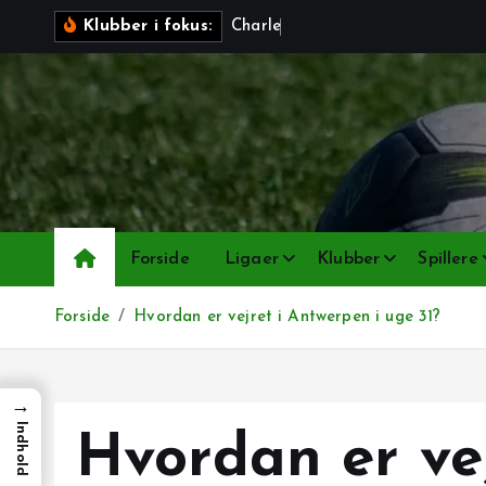
G
C
h
a
r
l
e
r
o
i
Klubber i fokus:
å
t
i
l
i
n
d
h
Forside
Ligaer
Klubber
Spillere
o
l
Forside
Hvordan er vejret i Antwerpen i uge 31?
d
→
Indhold
Hvordan er vej