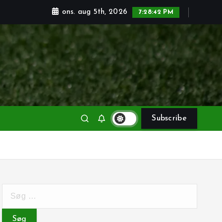
ons. aug 5th, 2026
7:28:44 PM
Subscribe
S
ø
g