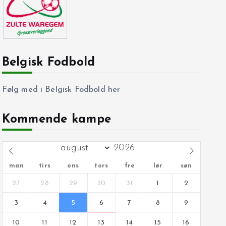
Belgisk Fodbold
Følg med i Belgisk Fodbold her
Kommende kampe
man
tirs
ons
tors
fre
lør
søn
27
28
29
30
31
1
2
3
4
5
6
7
8
9
10
11
12
13
14
15
16