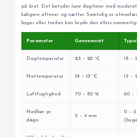
på året. Det betyder lune dagtimer med moderat ti
køligere aftener og nætter. Samtidig er atmosfære
byger eller torden kan bryde den ellers sommerlig
Parameter
Gennemsnit
Typi
Dagtemperatur
23 – 25 °C
18 – 
Nattemperatur
15 – 17 °C
12 – 
Luftfugtighed
70 – 80 %
60 –
Nedbør pr.
0 – 
2 – 4 mm
døgn
(byge