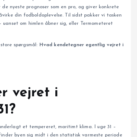
er de nyeste prognoser som en pro, og giver konkrete
virke din fodboldoplevelse. Til sidst pakker vi tasken
– uanset om himlen åbner sig, eller Termometeret
 store spørgsmål:
Hvad kendetegner egentlig vejret i
 vejret i
31?
nderlagt et tempereret, maritimt klima. I uge 31 –
finder byen sig midt i den statistisk varmeste periode