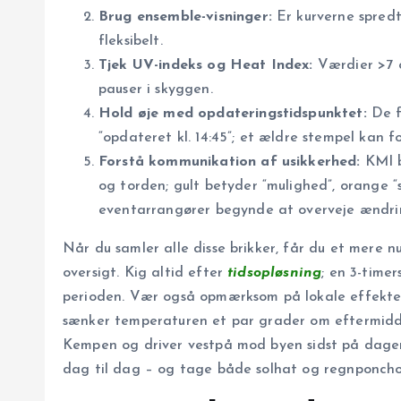
Brug ensemble-visninger:
Er kurverne spredt
fleksibelt.
Tjek UV-indeks og Heat Index:
Værdier >7 o
pauser i skyggen.
Hold øje med opdateringstidspunktet:
De fl
“opdateret kl. 14:45”; et ældre stempel kan fo
Forstå kommunikation af usikkerhed:
KMI b
og torden; gult betyder “mulighed”, orange “
eventarrangører begynde at overveje ændri
Når du samler alle disse brikker, får du et mere nu
oversigt. Kig altid efter
tids­op­løsn­ing
; en 3-timer
perioden. Vær også opmærksom på lokale effekter
sænker temperaturen et par grader om eftermidd
Kempen og driver vestpå mod byen sidst på dage
dag til dag – og tage både solhat og regnponcho 