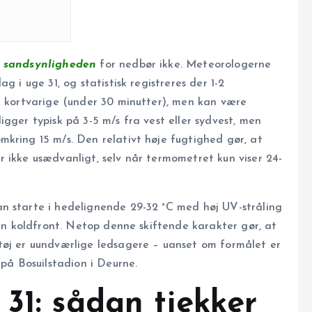
r
sandsynligheden
for nedbør ikke. Meteorologerne
g i uge 31, og statistisk registreres der 1-2
r kortvarige (under 30 minutter), men kan være
gger typisk på 3-5 m/s fra vest eller sydvest, men
kring 15 m/s. Den relativt høje fugtighed gør, at
 ikke usædvanligt, selv når termometret kun viser 24-
n starte i hedelignende 29-32 °C med høj UV-stråling
 en koldfront. Netop denne skiftende karakter gør, at
tøj er uundværlige ledsagere – uanset om formålet er
 på Bosuilstadion i Deurne.
31: sådan tjekker