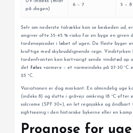
UV-indeks (midt
6 – 7
5 – 8
på dagen)
Selv om nederste talrække kan se beskeden ud, e
angiver ofte 35-45 % risiko for en byge en given da
tordenepisoder i løbet af ugen. De fleste byger e
kraftige med skybrudslignende regn. Vindstyrken li
tordenfronten kan kortvarigt sende vindstød op om
det
føles
varmere – et varmeindeks på 27-30 °C er
25 °C.
Variationen er dog markant: En almindelig uge ka
(indeks 8) og slutte i gråvejr omkring 18 °C efter
solcreme (SPF 30+), en let regnjakke og åndbart 
sightseeing i den historiske bykerne eller en kamp
Prognose for uge 