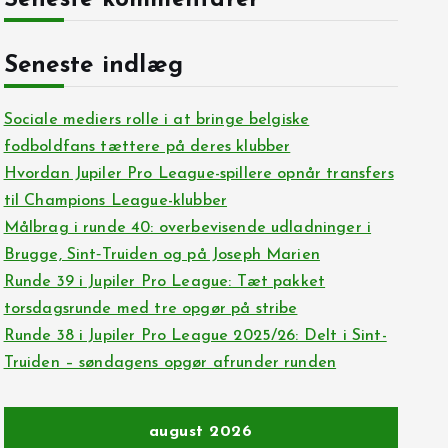
Seneste kommentarer
Seneste indlæg
Sociale mediers rolle i at bringe belgiske
fodboldfans tættere på deres klubber
Hvordan Jupiler Pro League-spillere opnår transfers
til Champions League-klubber
Målbrag i runde 40: overbevisende udladninger i
Brugge, Sint‑Truiden og på Joseph Marien
Runde 39 i Jupiler Pro League: Tæt pakket
torsdagsrunde med tre opgør på stribe
Runde 38 i Jupiler Pro League 2025/26: Delt i Sint-
Truiden – søndagens opgør afrunder runden
august 2026