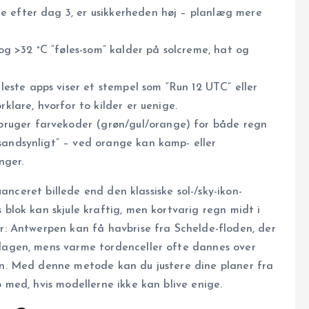
e efter dag 3, er usikkerheden høj – planlæg mere
g >32 °C “føles-som” kalder på solcreme, hat og
este apps viser et stempel som “Run 12 UTC” eller
rklare, hvorfor to kilder er uenige.
ruger farvekoder (grøn/gul/orange) for både regn
sandsynligt” – ved orange kan kamp- eller
nger.
anceret billede end den klassiske sol-/sky-ikon­
s blok kan skjule kraftig, men kortvarig regn midt i
: Antwerpen kan få havbrise fra Schelde-floden, der
agen, mens varme torden­celler ofte dannes over
n. Med denne metode kan du justere dine planer fra
med, hvis modellerne ikke kan blive enige.