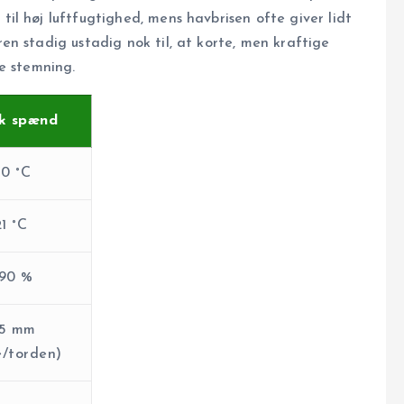
l høj luftfugtighed, mens havbrisen ofte giver lidt
n stadig ustadig nok til, at korte, men kraftige
e stemning.
sk spænd
30 °C
21 °C
 90 %
25 mm
/torden)