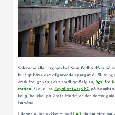
Solcreme eller regnjakke? Som fodboldfan på ve
hurtigt blive det afgørende spørgsmål.
Slutninge
omskifteligt vejr i det nordlige Belgien,
lige fra 
torden
. Skal du se
Royal Antwerp FC
på Bosuilsta
kølig “bolleke” på Grote Markt, er det derfor gul
forhånd.
I denne guide dykker vi ned i
alt
, du bør vide om 