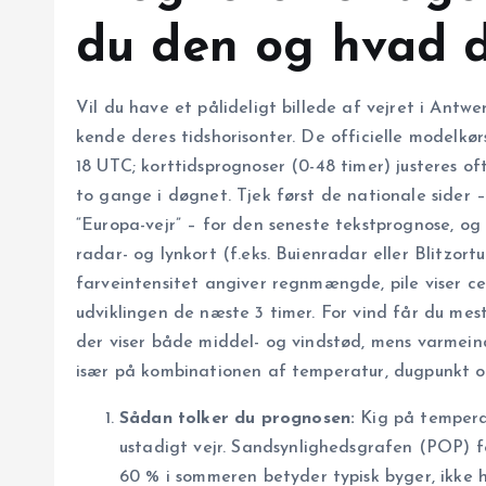
du den og hvad d
Vil du have et pålideligt billede af vejret i Antwe
kende deres tids­horisonter. De officielle modelkør
18 UTC; korttids­prognoser (0-48 timer) justeres o
to gange i døgnet. Tjek først de nationale sider 
“Europa-vejr” – for den seneste tekstprognose, og
radar- og lyn­kort (f.eks. Buienradar eller Blitzort
farveintensitet angiver regnmængde, pile viser cel
udviklingen de næste 3 timer. For vind får du me
der viser både middel- og vindstød, mens varmeinde
især på kombinationen af temperatur, dugpunkt og
Sådan tolker du prognosen:
Kig på tempera
ustadigt vejr. Sandsynligheds­grafen (POP) fo
60 % i sommeren betyder typisk byger, ikke 