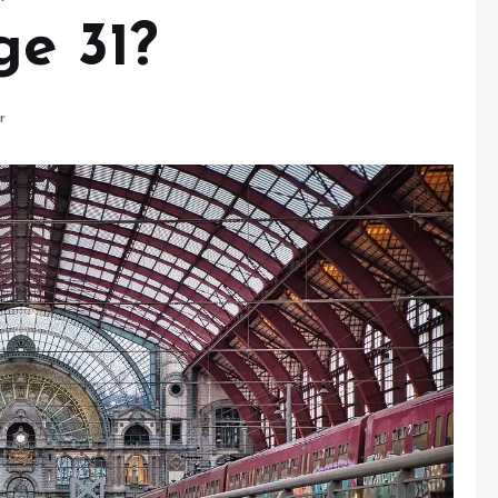
ge 31?
r