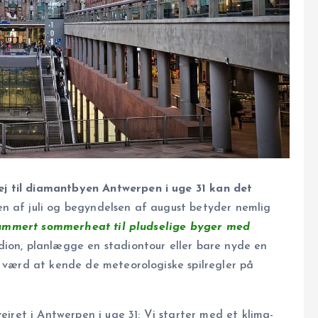
j til diamantbyen Antwerpen i uge 31 kan det
n af juli og begyndelsen af august betyder nemlig
lummert sommerheat til pludselige byger med
dion, planlægge en stadiontour eller bare nyde en
d værd at kende de meteorologiske spilregler på
vejret i Antwerpen i uge 31: Vi starter med et klima-