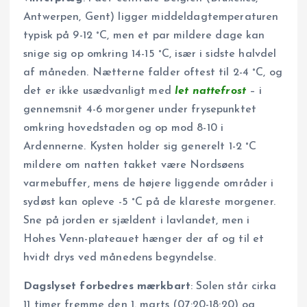
Antwerpen, Gent) ligger middeldagtemperaturen
typisk på 9-12 °C, men et par mildere dage kan
snige sig op omkring 14-15 °C, især i sidste halvdel
af måneden. Nætterne falder oftest til 2-4 °C, og
det er ikke usædvanligt med
let nattefrost
– i
gennemsnit 4-6 morgener under frysepunktet
omkring hovedstaden og op mod 8-10 i
Ardennerne. Kysten holder sig generelt 1-2 °C
mildere om natten takket være Nordsøens
varmebuffer, mens de højere liggende områder i
sydøst kan opleve -5 °C på de klareste morgener.
Sne på jorden er sjældent i lavlandet, men i
Hohes Venn-plateauet hænger der af og til et
hvidt drys ved månedens begyndelse.
Dagslyset forbedres mærkbart
: Solen står cirka
11 timer fremme den 1. marts (07:20-18:20) og