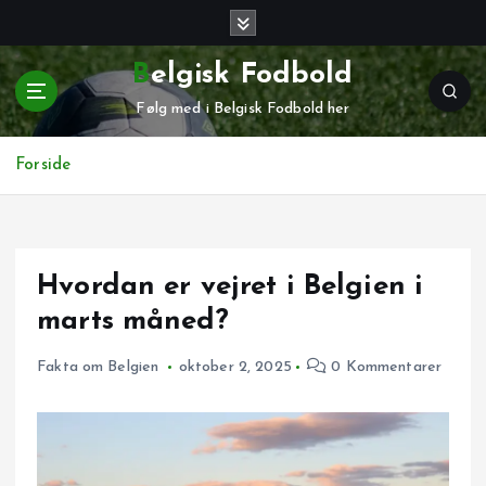
G
å
t
Belgisk Fodbold
i
Følg med i Belgisk Fodbold her
l
i
n
Forside
d
h
o
l
Hvordan er vejret i Belgien i
d
marts måned?
Fakta om Belgien
oktober 2, 2025
0 Kommentarer