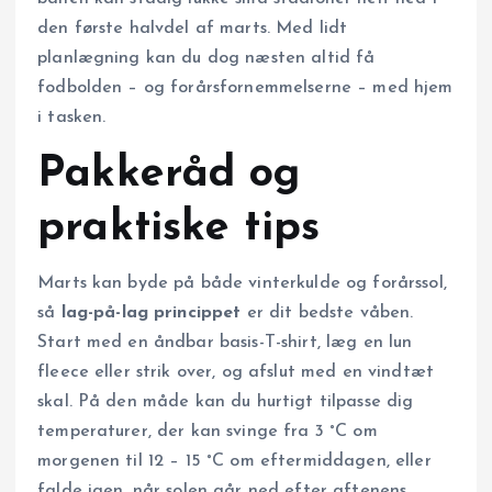
den første halvdel af marts. Med lidt
planlægning kan du dog næsten altid få
fodbolden – og forårsfornemmelserne – med hjem
i tasken.
Pakkeråd og
praktiske tips
Marts kan byde på både vinterkulde og forårssol,
så
lag-på-lag princippet
er dit bedste våben.
Start med en åndbar basis-T-shirt, læg en lun
fleece eller strik over, og afslut med en vindtæt
skal. På den måde kan du hurtigt tilpasse dig
temperaturer, der kan svinge fra 3 °C om
morgenen til 12 – 15 °C om eftermiddagen, eller
falde igen, når solen går ned efter aftenens