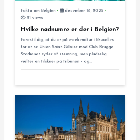
i
Fakta om Belgien
december 18, 2025
g
51 views
Hvilke nødnumre er der i Belgien?
a
Forestil dig, at du er på weekendtur i Bruxelles
t
for at se Union Saint-Gilloise mod Club Brugge.
Stadionet syder af stemning, men pludselig
i
vælter en tilskuer på tribunen – og…
o
n