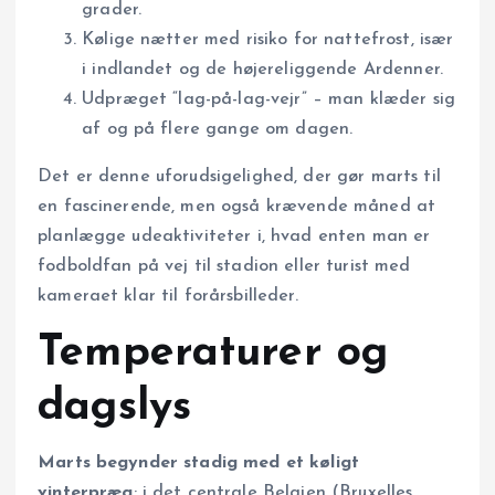
grader.
Kølige nætter med risiko for nattefrost, især
i indlandet og de højereliggende Ardenner.
Udpræget “lag-på-lag-vejr” – man klæder sig
af og på flere gange om dagen.
Det er denne uforudsigelighed, der gør marts til
en fascinerende, men også krævende måned at
planlægge udeaktiviteter i, hvad enten man er
fodboldfan på vej til stadion eller turist med
kameraet klar til forårsbilleder.
Temperaturer og
dagslys
Marts begynder stadig med et køligt
vinterpræg
: i det centrale Belgien (Bruxelles,