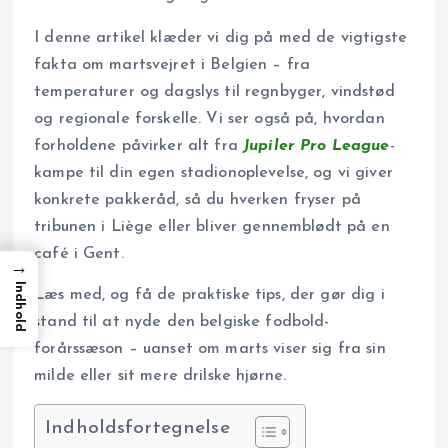
I denne artikel klæder vi dig på med de vigtigste
fakta om marts­vejret i Belgien – fra
temperaturer og dagslys til regnbyger, vindstød
og regionale forskelle. Vi ser også på, hvordan
forholdene påvirker alt fra
Jupiler Pro League
-
kampe til din egen stadionoplevelse, og vi giver
konkrete pakkeråd, så du hverken fryser på
tribunen i Liège eller bliver gennemblødt på en
café i Gent.
→
Indhold
Læs med, og få de praktiske tips, der gør dig i
stand til at nyde den belgiske fodbold­
forårssæson – uanset om marts viser sig fra sin
milde eller sit mere drilske hjørne.
Indholdsfortegnelse