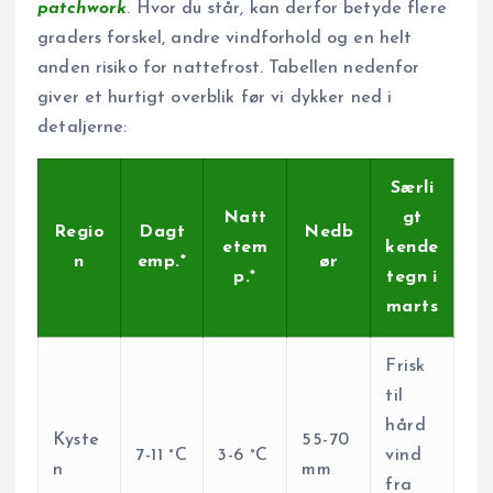
patchwork
. Hvor du står, kan derfor betyde flere
graders forskel, andre vindforhold og en helt
anden risiko for nattefrost. Tabellen nedenfor
giver et hurtigt overblik før vi dykker ned i
detaljerne:
Særli
Natt
gt
Regio
Dagt
Nedb
etem
kende
n
emp.*
ør
p.*
tegn i
marts
Frisk
til
hård
Kyste
55-70
7-11 °C
3-6 °C
vind
n
mm
fra