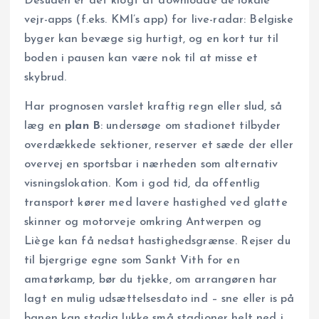
Desuden er det klogt at downloade de lokale
vejr-apps (f.eks. KMI’s app) for live-radar: Belgiske
byger kan bevæge sig hurtigt, og en kort tur til
boden i pausen kan være nok til at misse et
skybrud.
Har prognosen varslet kraftig regn eller slud, så
læg en
plan B
: undersøge om stadionet tilbyder
overdækkede sektioner, reserver et sæde der eller
overvej en sportsbar i nærheden som alternativ
visningslokation. Kom i god tid, da offentlig
transport kører med lavere hastighed ved glatte
skinner og motorveje omkring Antwerpen og
Liège kan få nedsat hastighedsgrænse. Rejser du
til bjergrige egne som Sankt Vith for en
amatørkamp, bør du tjekke, om arrangøren har
lagt en mulig udsættelsesdato ind – sne eller is på
banen kan stadig lukke små stadioner helt ned i