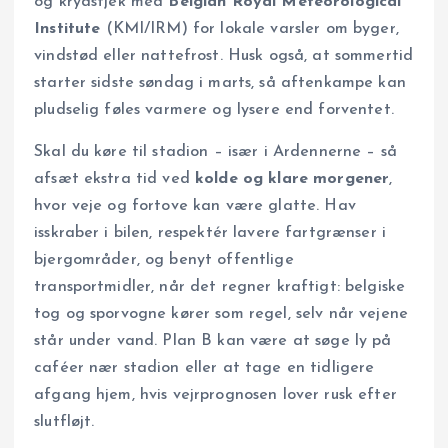
og krydstjek med
Belgian Royal Meteorological
Institute
(KMI/IRM) for lokale varsler om byger,
vindstød eller nattefrost. Husk også, at sommertid
starter sidste søndag i marts, så aftenkampe kan
pludselig føles varmere og lysere end forventet.
Skal du køre til stadion – især i Ardennerne – så
afsæt ekstra tid ved
kolde og klare morgener
,
hvor veje og fortove kan være glatte. Hav
isskraber i bilen, respektér lavere fartgrænser i
bjergområder, og benyt offentlige
transportmidler, når det regner kraftigt: belgiske
tog og sporvogne kører som regel, selv når vejene
står under vand. Plan B kan være at søge ly på
caféer nær stadion eller at tage en tidligere
afgang hjem, hvis vejrprognosen lover rusk efter
slutfløjt.