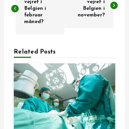
n
vejret i
vejret i
Belgien i
Belgien i
februar
november?
d
måned?
l
æ
Related Posts
g
s
n
a
v