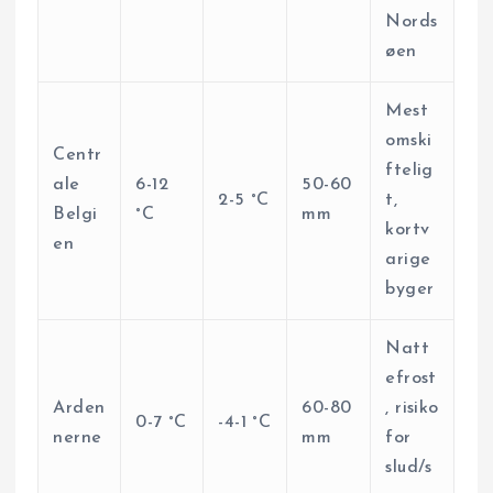
Nords
øen
Mest
omski
Centr
ftelig
ale
6-12
50-60
2-5 °C
t,
Belgi
°C
mm
kortv
en
arige
byger
Natt
efrost
Arden
60-80
, risiko
0-7 °C
-4-1 °C
nerne
mm
for
slud/s