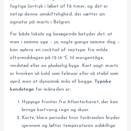
fugtige lavtryk i løbet af få timer, og det er
netop denne omskiftelighed, der sætter sin
signatur på marts i Belgien.
For både lokale og besøgende betyder det, at
man i samme uge – ja, nogle gange samme dag –
kan opleve en cocktail af vejrtype­: fra milde
eftermid­dagen på 12-14 °C til morgentåge,
vindstød eller en pludselig byge. Kort sagt: marts
er hverken så kold som februar eller så stabil som
april, men et dynamisk miks af begge.
Typiske
kendetegn
for måneden er:
Hyppige fronter fra Atlanterhavet, der kan
bringe kortvarig regn og skyer.
Korte, klare perioder hvor forårssolen bryder
igennem og løfter temperaturen adskillige