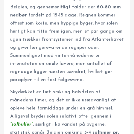
Belgien, og gennemsnitligt falder der
60-80 mm
nedbør
fordelt på 15-18 dage. Regnen kommer
oftest som korte, men hyppige byger, hvor solen
hurtigt kan titte frem igen, men et par gange om
ugen trækker frontsystemer ind fra Atlanterhavet
og giver længerevarende regnperioder.
Sammenlignet med vintermånederne er
intensiteten en smule lavere, men antallet af
regndage ligger næsten uændret, hvilket gør
paraplyen til en fast følgesvend.
Skydækket er tæt omkring halvdelen af
månedens timer, og det er ikke usædvanligt at
opleve hele formiddage under en grå himmel.
Alligevel bryder solen relativt ofte igennem i
“solhuller”
, særligt i kølvandet på bygerne;
statistisk opnår Belgien omkring
3-4 soltimer pr.