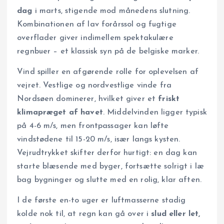
dag
i marts, stigende mod månedens slutning.
Kombinationen af lav forårs­sol og fugtige
overflader giver indimellem spektakulære
regnbuer – et klassisk syn på de belgiske marker.
Vind spiller en afgørende rolle for oplevelsen af
vejret. Vestlige og nordvestlige vinde fra
Nordsøen dominerer, hvilket giver et
friskt
klimapræget af havet
. Middelvinden ligger typisk
på 4-6 m/s, men frontpassager kan løfte
vindstødene til 15-20 m/s, især langs kysten.
Vejrudtrykket skifter derfor hurtigt: en dag kan
starte blæsende med byger, fortsætte solrigt i læ
bag bygninger og slutte med en rolig, klar aften.
I de første en-to uger er luftmasserne stadig
kolde nok til, at regn kan gå over i
slud eller let,