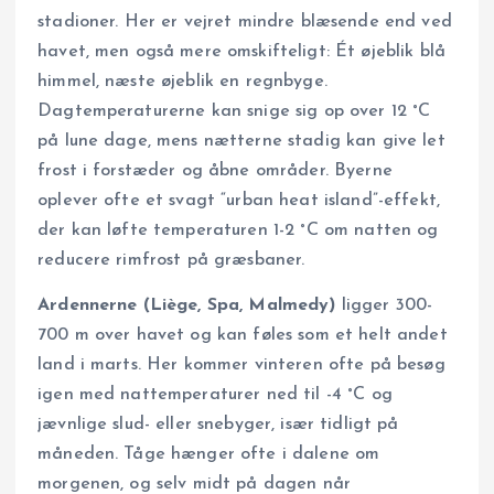
stadioner. Her er vejret mindre blæsende end ved
havet, men også mere omskifteligt: Ét øjeblik blå
himmel, næste øjeblik en regnbyge.
Dagtemperaturerne kan snige sig op over 12 °C
på lune dage, mens nætterne stadig kan give let
frost i forstæder og åbne områder. Byerne
oplever ofte et svagt “urban heat island”-effekt,
der kan løfte temperaturen 1-2 °C om natten og
reducere rimfrost på græsbaner.
Ardennerne (Liège, Spa, Malmedy)
ligger 300-
700 m over havet og kan føles som et helt andet
land i marts. Her kommer vinteren ofte på besøg
igen med nattemperaturer ned til -4 °C og
jævnlige slud- eller snebyger, især tidligt på
måneden. Tåge hænger ofte i dalene om
morgenen, og selv midt på dagen når