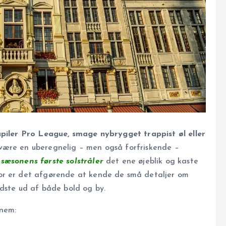
upiler Pro League, smage nybrygget trappist øl eller
være en uberegnelig – men også forfriskende –
r
sæsonens første solstråler
det ene øjeblik og kaste
r er det afgørende at kende de små detaljer om
edste ud af både bold og by.
nem: