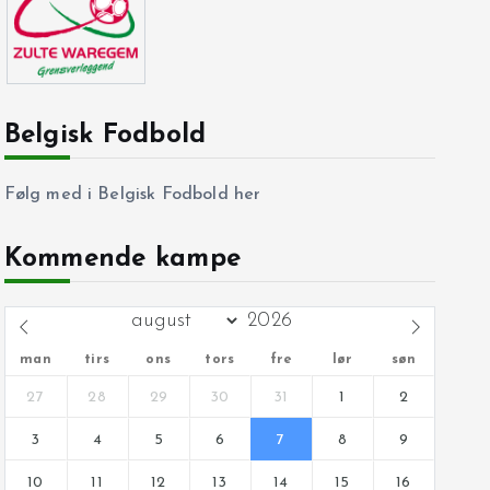
Belgisk Fodbold
Følg med i Belgisk Fodbold her
Kommende kampe
man
tirs
ons
tors
fre
lør
søn
27
28
29
30
31
1
2
3
4
5
6
7
8
9
10
11
12
13
14
15
16