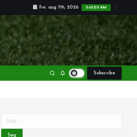
fre. aug 7th, 2026
5:45:06 AM
Subscribe
S
ø
g