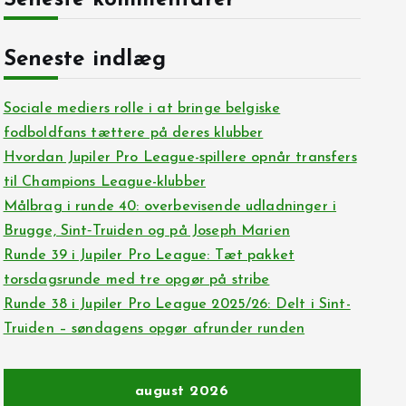
Seneste kommentarer
Seneste indlæg
Sociale mediers rolle i at bringe belgiske
fodboldfans tættere på deres klubber
Hvordan Jupiler Pro League-spillere opnår transfers
til Champions League-klubber
Målbrag i runde 40: overbevisende udladninger i
Brugge, Sint‑Truiden og på Joseph Marien
Runde 39 i Jupiler Pro League: Tæt pakket
torsdagsrunde med tre opgør på stribe
Runde 38 i Jupiler Pro League 2025/26: Delt i Sint-
Truiden – søndagens opgør afrunder runden
august 2026