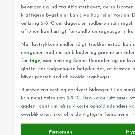
bevæger sig ind fra Atlanterhavet; deres fronter
kraftigere bygelinjer kan give hagl eller torden.
omkring 5-8 °C om dagen, er nedbøren som regel 
aftenen kan hurtigt forvandle en regnbyge til kol
Når lavtrykkene midlertidigt trækker østpå, kan 
morgener med rim på bilruder og grønne områder. D
for
tåge
, især omkring Senne-floddalen og de lave
glatte. For fodgængere betyder det, at brosten o
bliver presset ned af iskolde regnbyger.
Blæsten fra vest og nordvest bidrager til en mæ
kan nemt føles som 2-3 °C. Den kolde luft suser 
gader i centrum, så selv korte ophold udendørs k
overblik over, hvor ofte de vigtigste fænomener t
Fænomen
Hyp