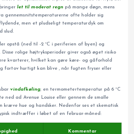
 bringer
let til moderat regn
på mange døgn, mens
 Da gennemsnitstemperaturerne ofte holder sig
flydende, men et pludseligt temperaturdyk om
d slud.
der opstå
(ned til -2 °C i periferien af byen) og
isse rolige højtryksperioder giver også øget risiko
re kvarterer, hvilket kan gøre køre- og gåforhold
g fortov hurtigt kan blive
, når fugten fryser eller
rkbar
vindafkøling
; en termometertemperatur på 6 °C
ofte ned ad Avenue Louise eller gennem de smalle
an kræve hue og handsker. Nedenfor ses et skematisk
ypisk indtræffer i løbet af en februar-måned:
pighed
Kommentar