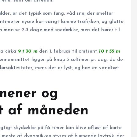
n eller sent om aftenen.
lder, er det typisk som tung, våd sne, der smelter
centimeter nysne kortvarigt lamme trafikken, og glatte
kan man se 2-3 dage med snedække, men det hører til
ra cirka
9 t 30 m
den 1. februar til omtrent
10 t 55 m
gennemsnittet ligger på knap 3 soltimer pr. dag, da de
dørsaktiviteter, mens det er lyst, og hav en vandtæt
omener og
bet af måneden
fugtigt skydække på få timer kan blive afløst af korte
et meste af dynamikken styres af blæsende lavtryk, der