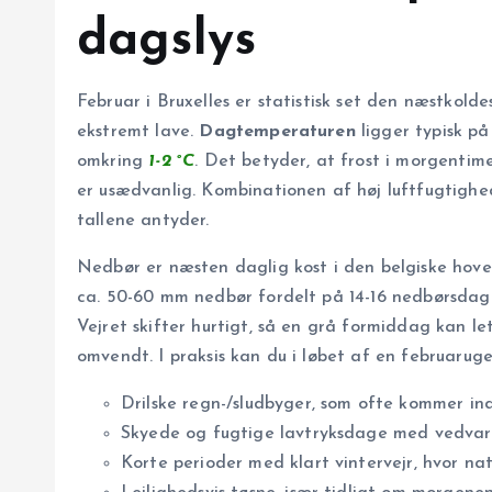
dagslys
Februar i Bruxelles er statistisk set den næst­ko
ekstremt lave.
Dagtemperaturen
ligger typisk p
omkring
1-2 °C
. Det betyder, at frost i morgenti
er usædvanlig. Kombinationen af høj luftfugtighed
tallene antyder.
Nedbør er næsten daglig kost i den belgiske hove
ca. 50-60 mm nedbør fordelt på 14-16 nedbørsdag
Vejret skifter hurtigt, så en grå formiddag kan le
omvendt. I praksis kan du i løbet af en februaruge
Drilske regn-/sludbyger, som ofte kommer ind 
Skyede og fugtige lavtryksdage med vedvar
Korte perioder med klart vintervejr, hvor na