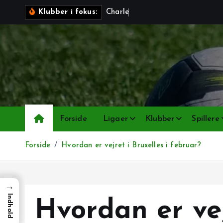
G
C
h
a
r
l
e
r
o
i
Klubber i fokus:
å
t
i
l
i
n
d
h
Forside
Ligaer
Klubber
Spillere
o
l
Forside
Hvordan er vejret i Bruxelles i februar?
d
→
Indhold
Hvordan er vej