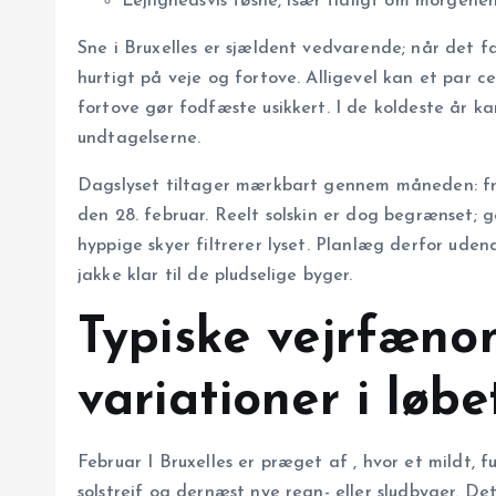
Lejlighedsvis tøsne, især tidligt om morgene
Sne i Bruxelles er sjældent vedvarende; når det fa
hurtigt på veje og fortove. Alligevel kan et par 
fortove gør fodfæste usikkert. I de koldeste år 
undtagelserne.
Dagslyset tiltager mærkbart gennem måneden: f
den 28. februar. Reelt solskin er dog begrænset; 
hyppige skyer filtrerer lyset. Planlæg derfor uden
jakke klar til de pludselige byger.
Typiske vejrfæn
variationer i lø
Februar I Bruxelles er præget af
, hvor et mildt, 
solstrejf og dernæst nye regn- eller sludbyger. D