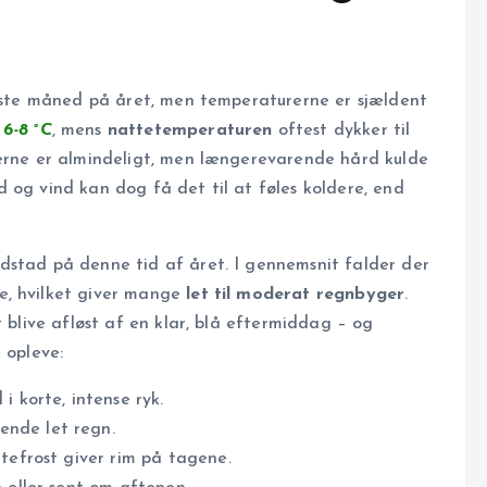
ldeste måned på året, men temperaturerne er sjældent
å
6-8 °C
, mens
nattetemperaturen
oftest dykker til
merne er almindeligt, men længerevarende hård kulde
 og vind kan dog få det til at føles koldere, end
dstad på denne tid af året. I gennemsnit falder der
e, hvilket giver mange
let til moderat regnbyger
.
t blive afløst af en klar, blå eftermiddag – og
 opleve:
i korte, intense ryk.
ende let regn.
ttefrost giver rim på tagene.