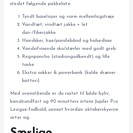
stedet følgende pakkeliste:
Tyndt baselayer og varm mellemlagstrøje
Vandtæt, vindtæt jakke + let
dun-/fiberjakke
Handsker, hue/pandebånd og halsedisse
Vandafvisende sko/støvler med godt greb
Regnponcho (stadiongodkendt) og lille
taske
Ekstra sokker & powerbank (kulde dræner
batteri)
Med ovenstående er du rustet til både byliv,
kanalrundfart og 90 minutters intens Jupiler Pro
League-fodbold, uanset hvordan oktoberskyerne
arter sig.
Særlige