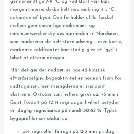
gennemsnitlige
7-9 °C
, og ved klart vejr kan
morgentimerne dykke helt ned omkring 4-5 °C i
udkanten af byen. Den forholdsvis lille forskel
mellem gennemsnitlige maksimum- og
minimumværdier skyldes nærheden til Nordsøen,
som modererer de helt store udsving – men korte,
markante koldfronter kan stadig give et “gys” i
løbet af eftermiddagen.
Når det gælder nedbør, er uge 42 klassisk
efterårsbelgisk: bygeaktivitet er normen frem for
undtagelsen, men mængderne er sjældent
ekstreme. Oktober som helhed giver
ca.
75 mm i
Gent, fordelt på 12-14 regndage, hvilket betyder
en
daglig regnchance på rundt 50-55 %
. Typisk
bygeprofiler ser sådan ud:
Let regn eller finregn på
2-3 mm
pr. dag –