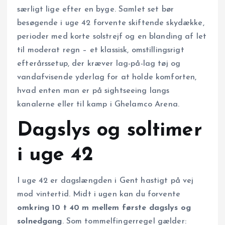
særligt lige efter en byge. Samlet set bør
besøgende i uge 42 forvente skiftende skydække,
perioder med korte solstrejf og en blanding af let
til moderat regn – et klassisk, omstillingsrigt
efterårssetup, der kræver lag-på-lag tøj og
vandafvisende yderlag for at holde komforten,
hvad enten man er på sightseeing langs
kanalerne eller til kamp i Ghelamco Arena.
Dagslys og soltimer
i uge 42
I uge 42 er dagslængden i Gent hastigt på vej
mod vintertid. Midt i ugen kan du forvente
omkring 10 t 40 m mellem første dagslys og
solnedgang
. Som tommelfingerregel gælder: