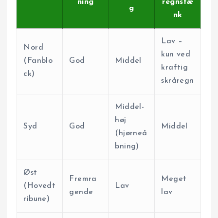
ning
regnstæ
g
nk
Lav –
Nord
kun ved
(Fanblo
God
Middel
kraftig
ck)
skråregn
Middel-
høj
Syd
God
Middel
(hjørneå
bning)
Øst
Fremra
Meget
(Hovedt
Lav
gende
lav
ribune)