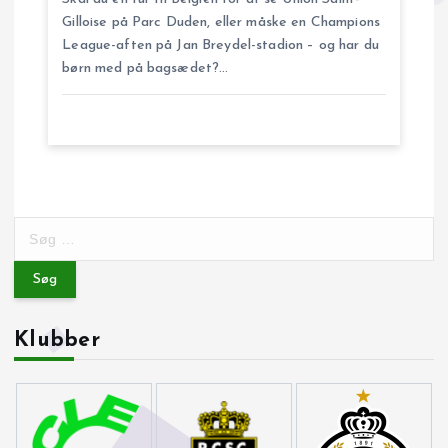
Gilloise på Parc Duden, eller måske en Champions
League-aften på Jan Breydel-stadion – og har du
børn med på bagsædet?…
S
ø
g
e
f
Klubber
t
e
r
: