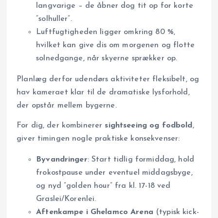
langvarige – de åbner dog tit op for korte
“solhuller”.
Luftfugtigheden ligger omkring 80 %,
hvilket kan give dis om morgenen og flotte
solnedgange, når skyerne sprækker op.
Planlæg derfor udendørs aktiviteter fleksibelt, og
hav kameraet klar til de dramatiske lysforhold,
der opstår mellem bygerne.
For dig, der kombinerer
sightseeing og fodbold
,
giver timingen nogle praktiske konsekvenser:
Byvandringer
: Start tidlig formiddag, hold
frokostpause under eventuel middagsbyge,
og nyd ”golden hour” fra kl. 17-18 ved
Graslei/Korenlei.
Aftenkampe i Ghelamco Arena
(typisk kick-