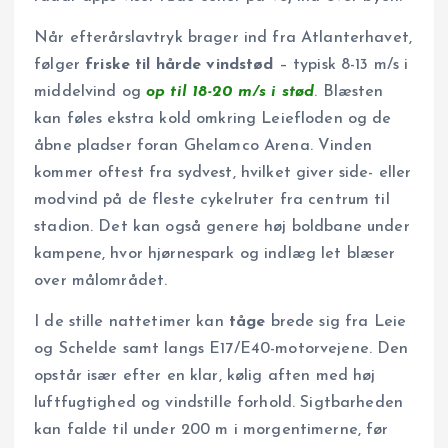
Når efterårslavtryk brager ind fra Atlanterhavet,
følger
friske til hårde vindstød
– typisk 8-13 m/s i
middelvind og
op til 18-20 m/s i stød
. Blæsten
kan føles ekstra kold omkring Leiefloden og de
åbne pladser foran Ghelamco Arena. Vinden
kommer oftest fra sydvest, hvilket giver side- eller
modvind på de fleste cykelruter fra centrum til
stadion. Det kan også genere høj boldbane under
kampene, hvor hjørnespark og indlæg let blæser
over målområdet.
I de stille nattetimer kan
tåge
brede sig fra Leie
og Schelde samt langs E17/E40-motorvejene. Den
opstår især efter en klar, kølig aften med høj
luftfugtighed og vindstille forhold. Sigtbarheden
kan falde til under 200 m i morgentimerne, før