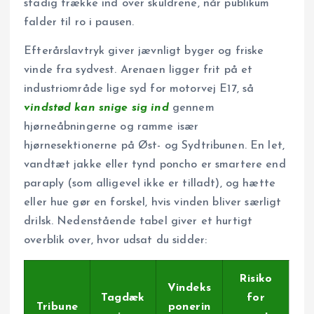
stadig trække ind over skuldrene, når publikum
falder til ro i pausen.
Efterårslavtryk giver jævnligt byger og friske
vinde fra sydvest. Arenaen ligger frit på et
industriområde lige syd for motorvej E17, så
vindstød kan snige sig ind
gennem
hjørneåbningerne og ramme især
hjørnesektionerne på Øst- og Sydtribunen. En let,
vandtæt jakke eller tynd poncho er smartere end
paraply (som alligevel ikke er tilladt), og hætte
eller hue gør en forskel, hvis vinden bliver særligt
drilsk. Nedenstående tabel giver et hurtigt
overblik over, hvor udsat du sidder:
Risiko
Vindeks
Tagdæk
for
Tribune
ponerin