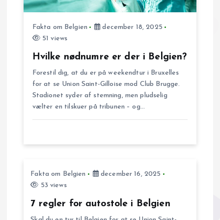
v
i
Fakta om Belgien
december 18, 2025
51 views
g
Hvilke nødnumre er der i Belgien?
a
Forestil dig, at du er på weekendtur i Bruxelles
for at se Union Saint-Gilloise mod Club Brugge.
t
Stadionet syder af stemning, men pludselig
vælter en tilskuer på tribunen – og…
i
o
n
Fakta om Belgien
december 16, 2025
53 views
7 regler for autostole i Belgien
Skal du en tur til Belgien for at se Union Saint-