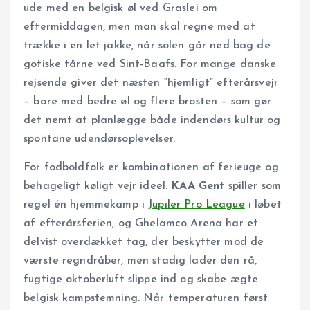
ude med en belgisk øl ved Graslei om
eftermiddagen, men man skal regne med at
trække i en let jakke, når solen går ned bag de
gotiske tårne ved Sint-Baafs. For mange danske
rejsende giver det næsten “hjemligt” efterårsvejr
– bare med bedre øl og flere brosten – som gør
det nemt at planlægge både indendørs kultur og
spontane udendørsoplevelser.
For fodboldfolk er kombinationen af ferieuge og
behageligt køligt vejr ideel:
KAA Gent
spiller som
regel én hjemmekamp i
Jupiler Pro League
i løbet
af efterårsferien, og Ghelamco Arena har et
delvist overdækket tag, der beskytter mod de
værste regndråber, men stadig lader den rå,
fugtige oktoberluft slippe ind og skabe ægte
belgisk kampstemning. Når temperaturen først