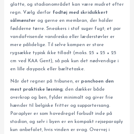
glatte, og stadionområdet kan være mudret efter
regn. Vælg derfor
fodtøj med skridsikkert
sålmønster
og gerne en membran, der holder
fødderne tørre. Sneakers i stof suger fugt; et par
vandafvisende vandresko eller læderstøvler er
mere pålidelige. Til selve kampen er store
rygsække typisk ikke tilladt (maks. 25 × 25 × 25
cm ved KAA Gent), så pak kun det nødvendige i
en lille daypack eller bæltetaske.
Når det regner på tribunen, er
ponchoen den
mest praktiske løsning
; den dækker både
overkrop og ben, fylder minimalt og giver frie
hænder til belgiske fritter og supportersang.
Paraplyer er som hovedregel forbudt inde på
stadion, og selv i byen er en kompakt rejseparaply
kun anbefalet, hvis vinden er svag. Overvej i