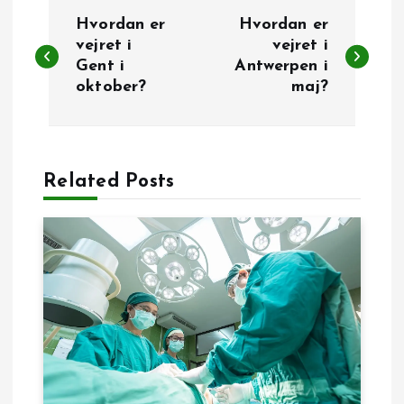
I
Hvordan er
Hvordan er
n
vejret i
vejret i
Gent i
Antwerpen i
oktober?
maj?
d
l
æ
Related Posts
g
s
n
a