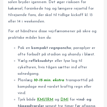
solen bryder igennem. Det øger risikoen for
køkørsel, forsinkede tog og længere rejsetid for
tilrejsende fans, der skal til tidlige kickoff kl. 13
eller 14 i weekenden.
For at håndtere disse vejrfænomener på sikre og
praktiske måder kan du:
Pak en
kompakt regnponcho
; paraplyer er
ofte forbudt på stadion og uhandy i blæst.
Vælg
refleksudstyr
eller lyse lag til
cykelturen, hvis tågen sætter ind efter
solnedgang.
Planlæg
10-15 min. ekstra
transporttid på
kampdage med varslet kraftig regn eller
vind.
Tjek både
KMI/IRM
og
DMI
for
vind- og
tågeadvarsler
senest tre timer før afgang.