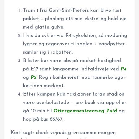
Tram 1 fra Gent-Sint-Pieters kan blive tæt
pakket – planlæg +15 min ekstra og hold øje
med glatte gulve.
Hvis du cykler via R4-cykelstien, så medbring
lygter og regncover til sadlen – vandpytter
samler sig i rabatten.
Bilister bør være obs på nedsat hastighed
på E17 samt langsomme indfaldsveje ved
P4
og
P5
. Regn kombineret med tusmørke øger
kø-tiden markant.
Efter kampen kan taxi-zoner foran stadion
være overbelastede – pre-book via app eller
gå 10 min til
Ottergemsesteenweg Zuid
og
hop på bus 65/67.
Kort sagt: check vejrudsigten samme morgen,