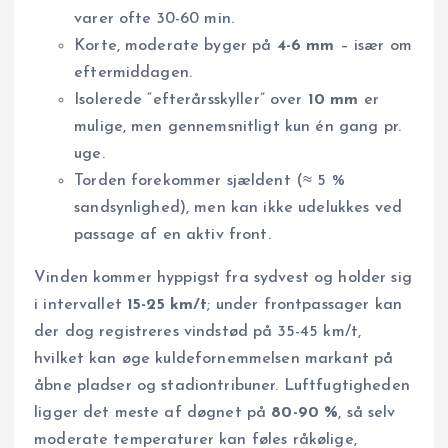
varer ofte 30-60 min.
Korte, moderate byger på
4-6 mm
– især om
eftermiddagen.
Isolerede “efterårsskyller” over
10 mm
er
mulige, men gennemsnitligt kun én gang pr.
uge.
Torden forekommer sjældent (≈ 5 %
sandsynlighed), men kan ikke udelukkes ved
passage af en aktiv front.
Vinden kommer hyppigst fra sydvest og holder sig
i intervallet
15-25 km/t
; under frontpassager kan
der dog registreres vindstød på 35-45 km/t,
hvilket kan øge kuldefornemmelsen markant på
åbne pladser og stadiontribuner. Luftfugtigheden
ligger det meste af døgnet på
80-90 %
, så selv
moderate temperaturer kan føles råkølige,