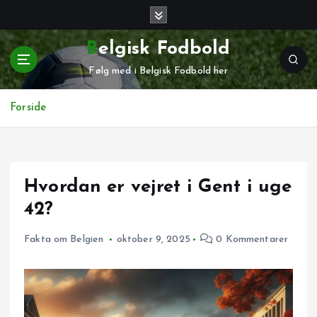
G
å
t
Belgisk Fodbold
i
Følg med i Belgisk Fodbold her
l
i
n
Forside
d
h
o
l
Hvordan er vejret i Gent i uge
d
42?
Fakta om Belgien
oktober 9, 2025
0 Kommentarer