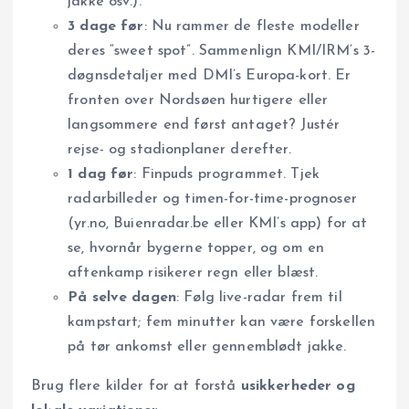
jakke osv.).
3 dage før
: Nu rammer de fleste modeller
deres “sweet spot”. Sammenlign KMI/IRM’s 3-
døgnsdetaljer med DMI’s Europa-kort. Er
fronten over Nordsøen hurtigere eller
langsommere end først antaget? Justér
rejse- og stadionplaner derefter.
1 dag før
: Finpuds programmet. Tjek
radarbilleder og timen-for-time-prognoser
(yr.no, Buienradar.be eller KMI’s app) for at
se, hvornår bygerne topper, og om en
aftenkamp risikerer regn eller blæst.
På selve dagen
: Følg live-radar frem til
kampstart; fem minutter kan være forskellen
på tør ankomst eller gennemblødt jakke.
Brug flere kilder for at forstå
usikkerheder og