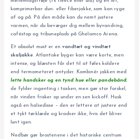
mellemlagstrøje (fx fleece eller uld) og en let,
komprimerbar dun- eller fiberjakke, som kan ryge
af og på. På den måde kan du nemt justere
varmen, når du bevæger dig mellem byvandring,
caféstop og tribuneplads på Ghelamco Arena.
Et absolut must er en
vandtæt og vindtæt
skaljakke
. Atlantiske byger kan være korte, men
intense, og blæsten får det til at føles koldere
end termometeret antyder. Kombinér jakken med
lette handsker og en tynd hue eller pandebånd
;
de fylder ingenting i tasken, men gør stor forskel,
når vinden frisker op under en sen kickoff. Husk
også en halsedisse – den er lettere at justere end
et tykt tørklæde og kradser ikke, hvis det bliver
lunt igen.
Nedbør gør brostenene i det historiske centrum