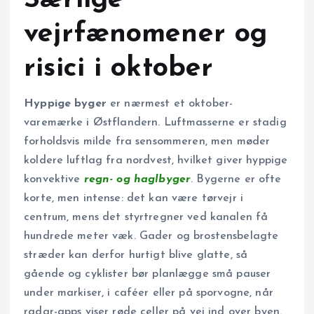
vejrfænomener og
risici i oktober
Hyppige byger
er nærmest et oktober-
varemærke i Østflandern. Luftmasserne er stadig
forholdsvis milde fra sensommeren, men møder
koldere luftlag fra nordvest, hvilket giver hyppige
konvektive
regn- og haglbyger
. Bygerne er ofte
korte, men intense: det kan være tørvejr i
centrum, mens det styrtregner ved kanalen få
hundrede meter væk. Gader og brostensbelagte
stræder kan derfor hurtigt blive glatte, så
gående og cyklister bør planlægge små pauser
under markiser, i caféer eller på sporvogne, når
radar-apps viser røde celler på vej ind over byen.