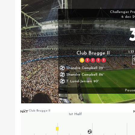
Challenger Pr
6 dec 
1.77
Club Brugge II
U
T
T
T
T
Shandre Campbell
29'
Shandre Campbell
86'
T. Lund-Jensen
90'
Pauses
Club Brugge II
1st Half