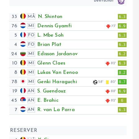
Beerschot
33
N. Shinton
MÅ
6.3
76
Dennis Gyamfi
MI
6.9
73'
5
L. Mbe Soh
FO
6.3
4
Brian Plat
FO
6.3
24
Edisson Jordanov
MI
6.2
10
Glenn Claes
MI
6.3
82'
8
Lukas Van Eenoo
MI
8.2
78
Genki Haraguchi
MI
8.7
58'
80'
19
S. Guendouz
AN
6.9
88'
45
E. Brahic
AN
6
82'
7
R. van La Parra
AN
6.3
RESERVER