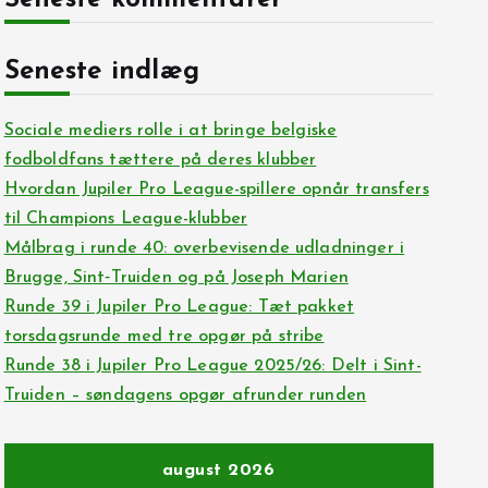
Seneste kommentarer
Seneste indlæg
Sociale mediers rolle i at bringe belgiske
fodboldfans tættere på deres klubber
Hvordan Jupiler Pro League-spillere opnår transfers
til Champions League-klubber
Målbrag i runde 40: overbevisende udladninger i
Brugge, Sint‑Truiden og på Joseph Marien
Runde 39 i Jupiler Pro League: Tæt pakket
torsdagsrunde med tre opgør på stribe
Runde 38 i Jupiler Pro League 2025/26: Delt i Sint-
Truiden – søndagens opgør afrunder runden
august 2026