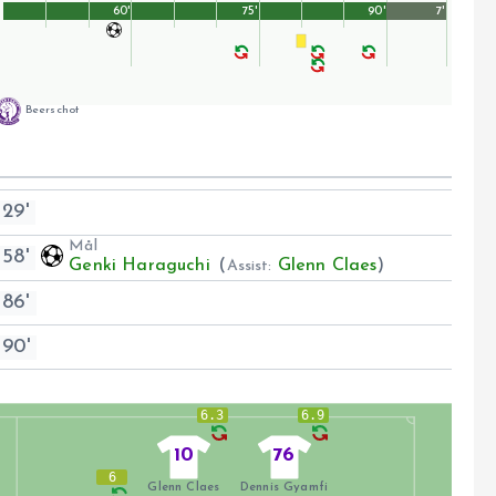
60'
75'
90'
7'
Beerschot
29'
Mål
58'
Genki Haraguchi
(
Glenn Claes
)
Assist:
86'
90'
6.3
6.9
10
76
6
Glenn Claes
Dennis Gyamfi