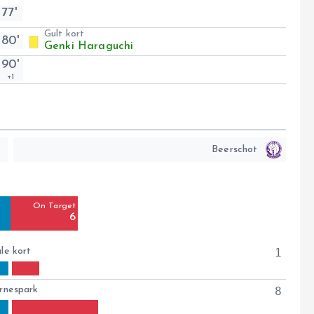
77'
Gult kort
80'
Genki Haraguchi
90'
+1
Beerschot
Off Target
13
On Target
Blocked
6
3
le kort
1
rnespark
8