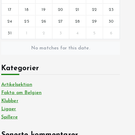
17
18
19
20
21
22
23
24
25
26
27
28
29
30
31
1
2
3
4
5
6
No matches for this date.
Kategorier
Artikelsektion
Fakta om Belgien
Klubber
Ligaer
Spillere