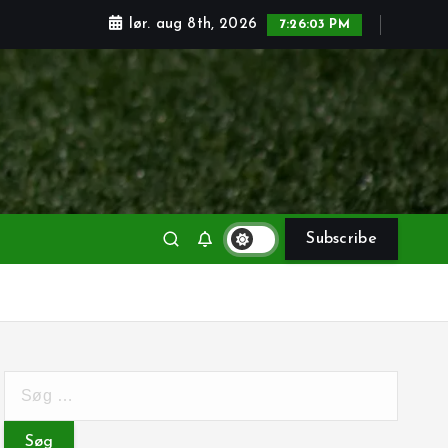
lør. aug 8th, 2026
7:26:05 PM
Subscribe
S
ø
g