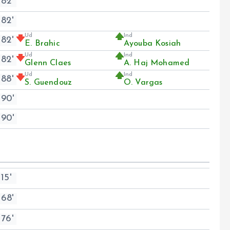
82'
82'
Ud
Ind
82'
E. Brahic
Ayouba Kosiah
Ud
Ind
82'
Glenn Claes
A. Haj Mohamed
Ud
Ind
88'
S. Guendouz
O. Vargas
90'
90'
15'
68'
76'