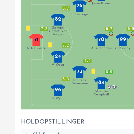
Jesse Bisiwu
76
6.7
L. Delorge
82
Samuel
7.2
6.7
6.
Gomez Van
Hoogen
71
70
99
7.2
A. De Corte
A. Granados
Y. Musuayi
24
7.2
V. Osuji
73
8.9
6.3
Laurens
84
Goemaere
96
Shandre
Campbell
S. Wylin
HOLDOPSTILLINGER