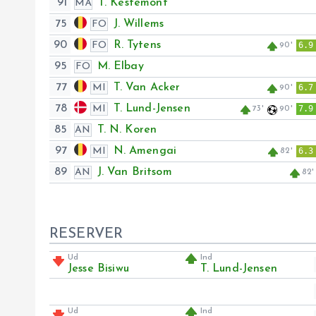
91
T. Kestemont
MÅ
75
J. Willems
FO
90
R. Tytens
FO
6.9
90'
95
M. Elbay
FO
77
T. Van Acker
MI
6.7
90'
78
T. Lund-Jensen
MI
7.9
73'
90'
85
T. N. Koren
AN
97
N. Amengai
MI
6.3
82'
89
J. Van Britsom
AN
82'
RESERVER
Ud
Ind
Jesse Bisiwu
T. Lund-Jensen
Ud
Ind