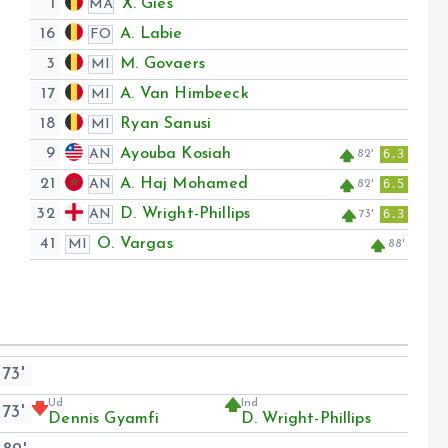
1
X. Gies
MÅ
16
A. Labie
FO
3
M. Govaers
MI
17
A. Van Himbeeck
MI
18
Ryan Sanusi
MI
9
Ayouba Kosiah
AN
6.3
82'
21
A. Haj Mohamed
AN
6.5
82'
32
D. Wright-Phillips
AN
6.3
73'
41
O. Vargas
MI
88'
73'
Ud
Ind
73'
Dennis Gyamfi
D. Wright-Phillips