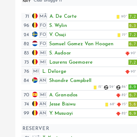
Club Brugge II
71
A. De Corte
MÅ
7.2
90'
96
S. Wylin
FO
6.3
24
V. Osuji
FO
7.2
77'
82
Samuel Gomez Van Hoogen
FO
6.7
83
S. Audoor
MI
90'
73
Laurens Goemaere
MI
7.2
76
L. Delorge
MI
90'
84
Shandre Campbell
AN
8.9
15'
29'
86'
70
A. Granados
MI
6.7
82'
74
Jesse Bisiwu
AN
5.6
68'
73'
99
Y. Musuayi
AN
6.9
82'
RESERVER