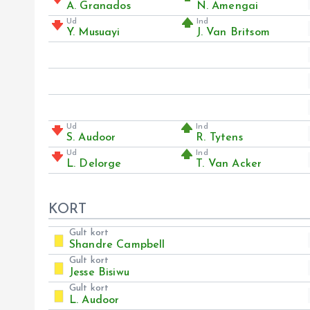
A. Granados
N. Amengai
Ud
Ind
Y. Musuayi
J. Van Britsom
Ud
Ind
S. Audoor
R. Tytens
Ud
Ind
L. Delorge
T. Van Acker
KORT
Gult kort
Shandre Campbell
Gult kort
Jesse Bisiwu
Gult kort
L. Audoor