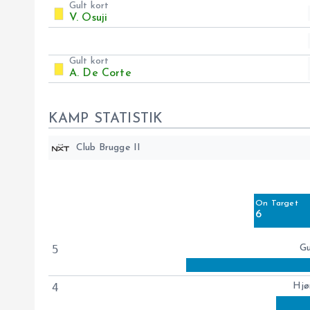
Gult kort
V. Osuji
Gult kort
A. De Corte
KAMP STATISTIK
Club Brugge II
Off Target
3
On Target
Blocked
6
2
5
Gu
4
Hjø