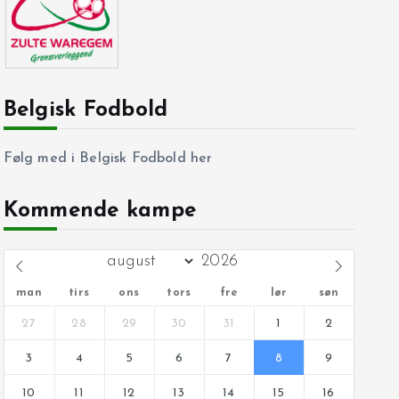
Belgisk Fodbold
Følg med i Belgisk Fodbold her
Kommende kampe
man
tirs
ons
tors
fre
lør
søn
27
28
29
30
31
1
2
3
4
5
6
7
8
9
10
11
12
13
14
15
16