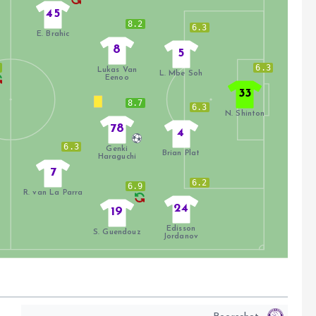
45
8.2
6.3
E. Brahic
8
5
9
6.3
Lukas Van
L. Mbe Soh
Eenoo
33
8.7
6.3
N. Shinton
78
4
6.3
Genki
Brian Plat
Haraguchi
7
6.2
6.9
R. van La Parra
24
19
Edisson
S. Guendouz
Jordanov