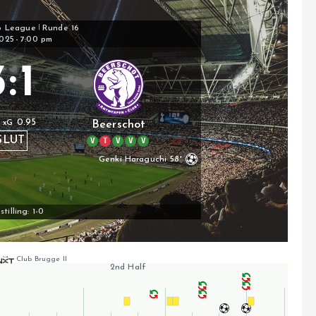
o League
|
Runde 16
2025
-
7:00 pm
3
:
1
0.95
xG
Beerschot
SLUT
V
T
V
V
V
Genki Haraguchi
58'
tilling: 1-0
Club Brugge II
2nd Half