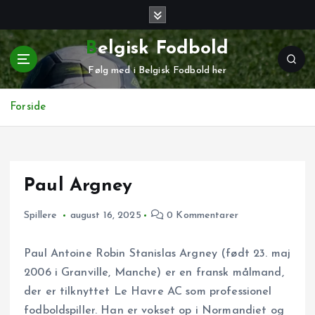
G
å
t
Belgisk Fodbold
i
Følg med i Belgisk Fodbold her
l
i
n
Forside
d
h
o
l
Paul Argney
d
Spillere
august 16, 2025
0 Kommentarer
Paul Antoine Robin Stanislas Argney (født 23. maj
2006 i Granville, Manche) er en fransk målmand,
der er tilknyttet Le Havre AC som professionel
fodboldspiller. Han er vokset op i Normandiet og