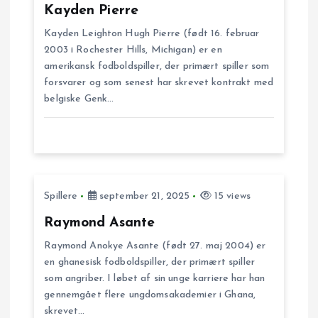
g
Kayden Pierre
s
Kayden Leighton Hugh Pierre (født 16. februar
2003 i Rochester Hills, Michigan) er en
n
amerikansk fodboldspiller, der primært spiller som
forsvarer og som senest har skrevet kontrakt med
belgiske Genk…
a
v
i
Spillere
september 21, 2025
15 views
g
Raymond Asante
a
Raymond Anokye Asante (født 27. maj 2004) er
en ghanesisk fodboldspiller, der primært spiller
t
som angriber. I løbet af sin unge karriere har han
gennemgået flere ungdomsakademier i Ghana,
i
skrevet…