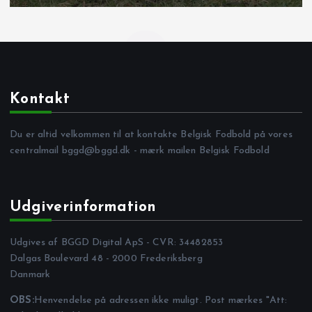
Kontakt
Du er altid velkommen til at kontakte Belgisk Fodbold på vores
centralmail
bggd@bggd.dk
- mærk mailen Belgisk Fodbold
Udgiverinformation
Udgives af BGGD Digital ApS - CVR: 34482853
Dalgas Boulevard 48 - 2000 Frederiksberg
Danmark
OBS:
Henvendelse på adressen ikke muligt. Post mærkes "Att: