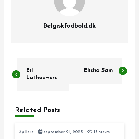
Belgiskfodbold.dk
I
Bill
Elisha Sam
n
Lathouwers
d
l
Related Posts
æ
Spillere
september 21, 2025
15 views