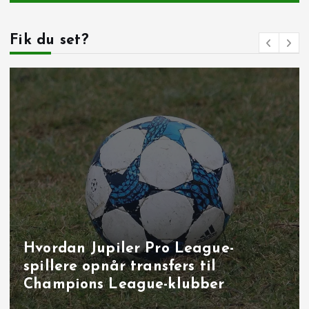
Fik du set?
Hvordan Jupiler Pro League-
M
spillere opnår transfers til
u
Champions League-klubber
o