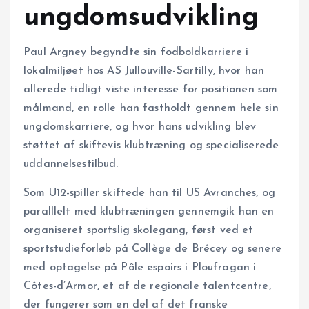
ungdomsudvikling
Paul Argney begyndte sin fodboldkarriere i
lokalmiljøet hos AS Jullouville-Sartilly, hvor han
allerede tidligt viste interesse for positionen som
målmand, en rolle han fastholdt gennem hele sin
ungdomskarriere, og hvor hans udvikling blev
støttet af skiftevis klubtræning og specialiserede
uddannelsestilbud.
Som U12-spiller skiftede han til US Avranches, og
paralllelt med klubtræningen gennemgik han en
organiseret sportslig skolegang, først ved et
sportstudieforløb på Collège de Brécey og senere
med optagelse på Pôle espoirs i Ploufragan i
Côtes-d’Armor, et af de regionale talentcentre,
der fungerer som en del af det franske