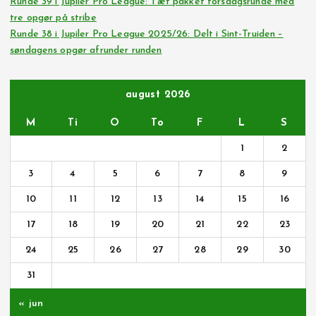
Runde 39 i Jupiler Pro League: Tæt pakket torsdagsrunde med
tre opgør på stribe
Runde 38 i Jupiler Pro League 2025/26: Delt i Sint-Truiden –
søndagens opgør afrunder runden
august 2026
M
Ti
O
To
F
L
S
1
2
3
4
5
6
7
8
9
10
11
12
13
14
15
16
17
18
19
20
21
22
23
24
25
26
27
28
29
30
31
« jun