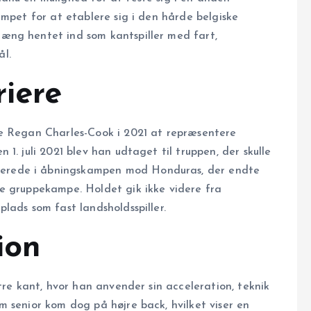
æmpet for at etablere sig i den hårde belgiske
æng hentet ind som kantspiller med fart,
l.
riere
te Regan Charles-Cook i 2021 at repræsentere
1. juli 2021 blev han udtaget til truppen, der skulle
erede i åbningskampen mod Honduras, der endte
e gruppekampe. Holdet gik ikke videre fra
lads som fast landsholdsspiller.
ion
tre kant, hvor han anvender sin acceleration, teknik
 senior kom dog på højre back, hvilket viser en