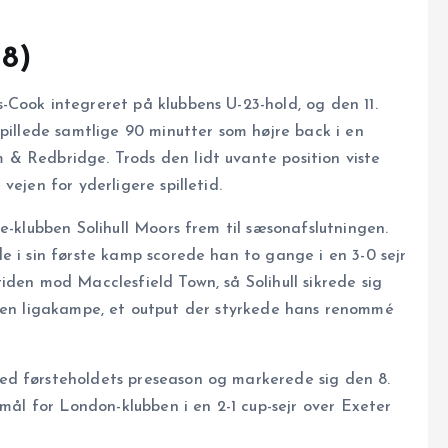
18)
Cook integreret på klubbens U-23-hold, og den 11.
spillede samtlige 90 minutter som højre back i en
 & Redbridge. Trods den lidt uvante position viste
ejen for yderligere spilletid.
e-klubben Solihull Moors frem til sæsonafslutningen.
e i sin første kamp scorede han to gange i en 3-0 sejr
iden mod Macclesfield Town, så Solihull sikrede sig
tretten ligakampe, et output der styrkede hans renommé
ed førsteholdets preseason og markerede sig den 8.
 mål for London-klubben i en 2-1 cup-sejr over Exeter