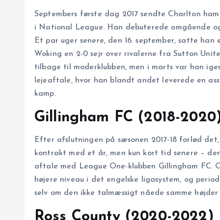
Septembers første dag 2017 sendte Charlton ham
i National League. Han debuterede omgående og 
Et par uger senere, den 16. september, satte han
Woking en 2-0 sejr over rivalerne fra Sutton Uni
tilbage til moderklubben, men i marts var han ige
lejeaftale, hvor han blandt andet leverede en ass
kamp.
Gillingham FC (2018-2020
Efter afslutningen på sæsonen 2017-18 forlød det
kontrakt med et år, men kun kort tid senere – de
aftale med League One-klubben Gillingham FC. Op
højere niveau i det engelske ligasystem, og period
selv om den ikke talmæssigt nåede samme højder s
Ross County (2020-2022)