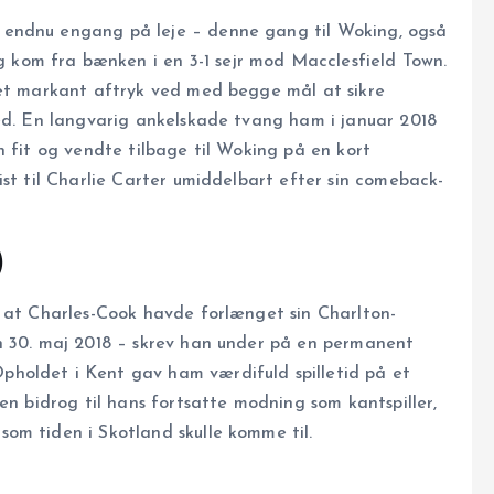
 endnu engang på leje – denne gang til Woking, også
kom fra bænken i en 3-1 sejr mod Macclesfield Town.
 et markant aftryk ved med begge mål at sikre
ted. En langvarig ankelskade tvang ham i januar 2018
n fit og vendte tilbage til Woking på en kort
ist til Charlie Carter umiddelbart efter sin comeback-
)
, at Charles-Cook havde forlænget sin Charlton-
n 30. maj 2018 – skrev han under på en permanent
holdet i Kent gav ham værdifuld spilletid på et
en bidrog til hans fortsatte modning som kantspiller,
om tiden i Skotland skulle komme til.