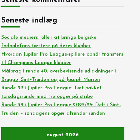
Seneste kommentarer
Seneste indlæg
Sociale mediers rolle i at bringe belgiske
fodboldfans tættere på deres klubber
Hvordan Jupiler Pro League-spillere opnår transfers
til Champions League-klubber
Målbrag i runde 40: overbevisende udladninger i
Brugge, Sint‑Truiden og på Joseph Marien
Runde 39 i Jupiler Pro League: Tæt pakket
torsdagsrunde med tre opgør på stribe
Runde 38 i Jupiler Pro League 2025/26: Delt i Sint-
Truiden – søndagens opgør afrunder runden
august 2026