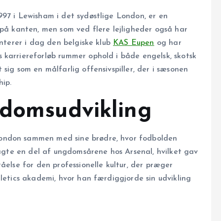
997 i Lewisham i det sydøstlige London, er en
 på kanten, men som ved flere lejligheder også har
enterer i dag den belgiske klub
KAS Eupen
og har
 karriereforløb rummer ophold i både engelsk, skotsk
sig som en målfarlig offensivspiller, der i sæsonen
hip.
gdomsudvikling
ondon sammen med sine brødre, hvor fodbolden
bragte en del af ungdomsårene hos Arsenal, hvilket gav
åelse for den professionelle kultur, der præger
hletics akademi, hvor han færdiggjorde sin udvikling