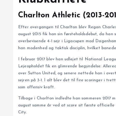
Charlton Athletic (2013-20
Efter overgangen til Charlton blev Regan Charles-
august 2015 fik han sin førsteholdsdebut, da han 
overbevisende 4-1 sejr i Liga­cupen mod Dagenham
han modenhed og taktisk disciplin, hvilket banede v
I februar 2017 blev han udlejet til National Leagu
Lejeopholdet fik en glimrende begyndelse: Allered
over Sutton United, og senere nettede han i overt
sejren på 3-1. I alt blev det til fire scoringer i 
som offensiv kraft.
Tilbage i Charlton indledte han sommeren 2017 m
august samme år ved at score sit første officielle
City.