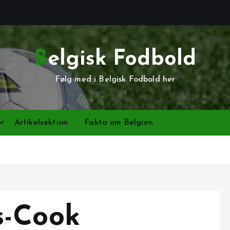
Belgisk Fodbold
Følg med i Belgisk Fodbold her
Artikelsektion
Fakta om Belgien
s-Cook