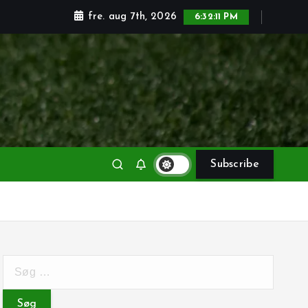
fre. aug 7th, 2026
6:32:13 PM
Subscribe
S
ø
g