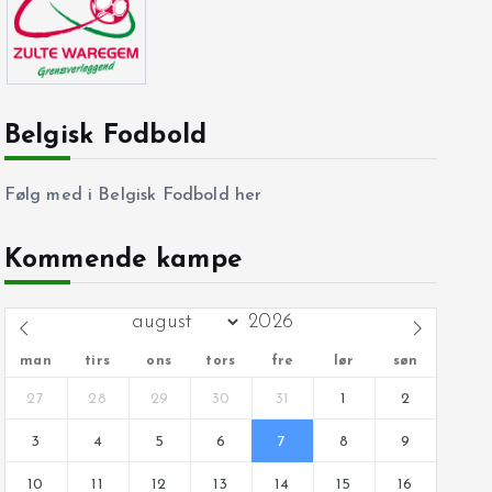
Belgisk Fodbold
Følg med i Belgisk Fodbold her
Kommende kampe
man
tirs
ons
tors
fre
lør
søn
27
28
29
30
31
1
2
3
4
5
6
7
8
9
10
11
12
13
14
15
16