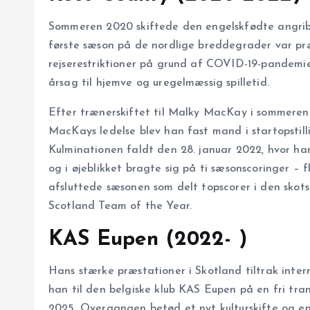
Sommeren 2020 skiftede den engelskfødte angriber
første sæson på de nordlige breddegrader var pr
rejserestriktioner på grund af COVID-19-pandemie
årsag til hjemve og uregelmæssig spilletid.
Efter trænerskiftet til Malky MacKay i sommeren 
MacKays ledelse blev han fast mand i startopstil
Kulminationen faldt den 28. januar 2022, hvor h
og i øjeblikket bragte sig på ti sæsonscoringer – fl
afsluttede sæsonen som delt topscorer i den skots
Scotland Team of the Year.
KAS Eupen (2022- )
Hans stærke præstationer i Skotland tiltrak inte
han til den belgiske klub KAS Eupen på en fri tra
2025. Overgangen betød et nyt kulturskifte og en