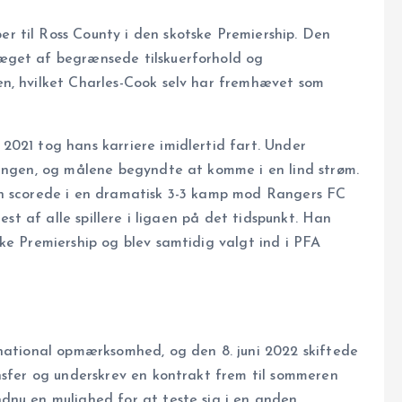
 til Ross County i den skotske Premiership. Den
æget af begrænsede tilskuerforhold og
n, hvilket Charles-Cook selv har fremhævet som
2021 tog hans karriere imidlertid fart. Under
lingen, og målene begyndte at komme i en lind strøm.
an scorede i en dramatisk 3-3 kamp mod Rangers FC
est af alle spillere i ligaen på det tidspunkt. Han
ke Premiership og blev samtidig valgt ind i PFA
rnational opmærksomhed, og den 8. juni 2022 skiftede
nsfer og underskrev en kontrakt frem til sommeren
dnu en mulighed for at teste sig i en anden