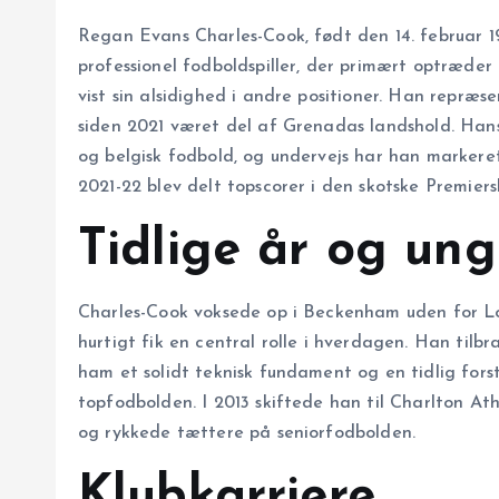
Regan Evans Charles-Cook, født den 14. februar 1
professionel fodboldspiller, der primært optræder
vist sin alsidighed i andre positioner. Han repræs
siden 2021 været del af Grenadas landshold. Hans
og belgisk fodbold, og undervejs har han markeret 
2021-22 blev delt topscorer i den skotske Premiers
Tidlige år og un
Charles-Cook voksede op i Beckenham uden for L
hurtigt fik en central rolle i hverdagen. Han til
ham et solidt teknisk fundament og en tidlig forst
topfodbolden. I 2013 skiftede han til Charlton At
og rykkede tættere på seniorfodbolden.
Klubkarriere