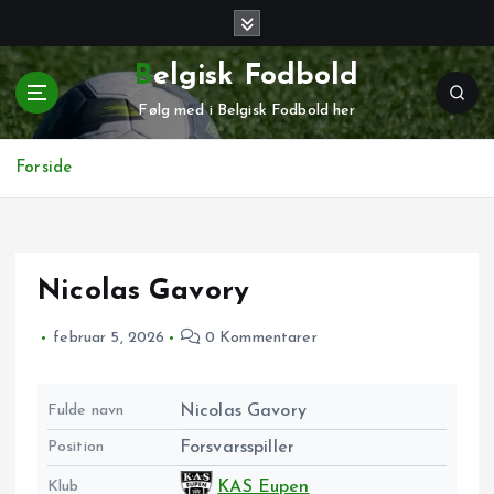
G
å
t
Belgisk Fodbold
i
Følg med i Belgisk Fodbold her
l
i
n
Forside
d
h
o
l
Nicolas Gavory
d
februar 5, 2026
0 Kommentarer
Fulde navn
Nicolas Gavory
Position
Forsvarsspiller
Klub
KAS Eupen