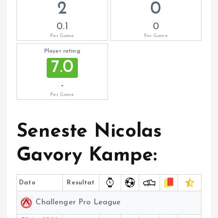
2
0
0.1
0
Per Game
Per Game
Player rating
7.0
-
Per Game
Seneste Nicolas
Gavory Kampe:
Dato
Resultat
Challenger Pro League