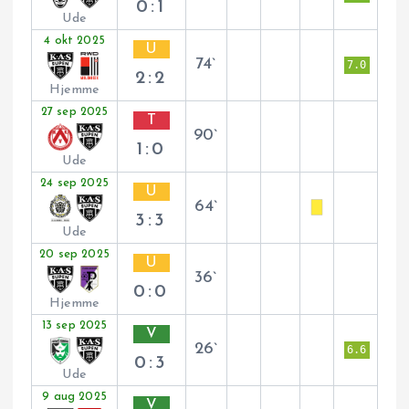
0:1
Ude
4 okt 2025
U
74`
7.0
2:2
Hjemme
27 sep 2025
T
90`
1:0
Ude
24 sep 2025
U
64`
3:3
Ude
20 sep 2025
U
36`
0:0
Hjemme
13 sep 2025
V
26`
6.6
0:3
Ude
9 aug 2025
V