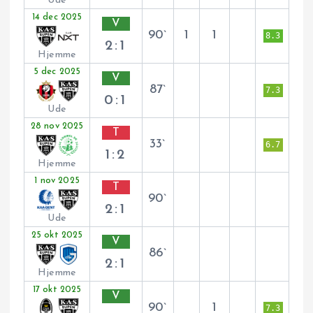
Ude
14 dec 2025
V
90`
1
1
8.3
2:1
Hjemme
5 dec 2025
V
87`
7.3
0:1
Ude
28 nov 2025
T
33`
6.7
1:2
Hjemme
1 nov 2025
T
90`
2:1
Ude
25 okt 2025
V
86`
2:1
Hjemme
17 okt 2025
V
90`
1
7.3