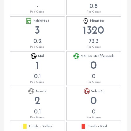
-
0.8
Per Game
Per Game
Indskiftet
Minutter
3
1320
0.2
73.3
Per Game
Per Game
Mål
Mål på straffespark
1
0
0.1
0
Per Game
Per Game
Assists
Selvmål
2
0
0.1
0
Per Game
Per Game
Cards - Yellow
Cards - Red