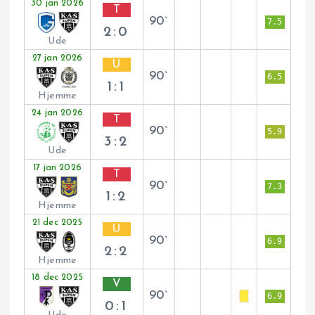
30 jan 2026
T
90`
7.5
2:0
Ude
27 jan 2026
U
90`
6.5
1:1
Hjemme
24 jan 2026
T
90`
5.9
3:2
Ude
17 jan 2026
T
90`
7.3
1:2
Hjemme
21 dec 2025
U
90`
6.9
2:2
Hjemme
18 dec 2025
V
90`
6.9
0:1