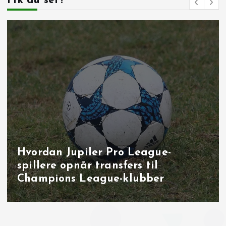
Fik du set?
Målbrag i runde 40: overbevisende
udladninger i Brugge, Sint‑Truiden
og på Joseph Marien