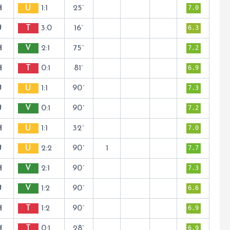
H
U
1:1
25`
7.0
U
T
3:0
16`
6.3
H
V
2:1
75`
7.2
H
T
0:1
81`
6.9
U
U
1:1
90`
7.3
U
V
0:1
90`
7.2
H
U
1:1
32`
7.0
U
U
2:2
90`
1
7.7
H
V
2:1
90`
7.3
U
V
1:2
90`
6.6
H
T
1:2
90`
6.9
H
T
0:1
28`
6.9