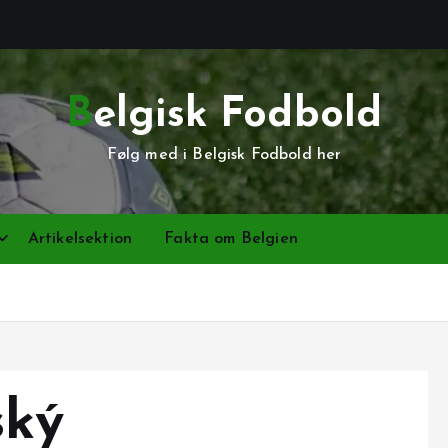
Belgisk Fodbold
Følg med i Belgisk Fodbold her
Artikelsektion
Fakta om Belgien
ský