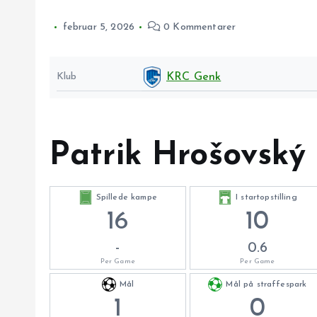
februar 5, 2026
0 Kommentarer
Klub
KRC Genk
Patrik Hrošovský 
Spillede kampe
I startopstilling
16
10
-
0.6
Per Game
Per Game
Mål
Mål på straffespark
1
0