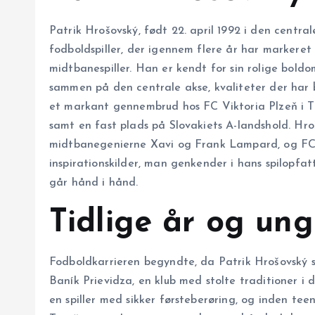
Patrik Hrošovský, født 22. april 1992 i den central
fodboldspiller, der igennem flere år har markeret
midtbanespiller. Han er kendt for sin rolige boldom
sammen på den centrale akse, kvaliteter der har
et markant gennembrud hos FC Viktoria Plzeň i Tje
samt en fast plads på Slovakiets A-landshold. Hro
midtbanegenierne Xavi og Frank Lampard, og FC 
inspirationskilder, man genkender i hans spilopfat
går hånd i hånd.
Tidlige år og un
Fodboldkarrieren begyndte, da Patrik Hrošovský 
Baník Prievidza, en klub med stolte traditioner i 
en spiller med sikker førsteberøring, og inden te