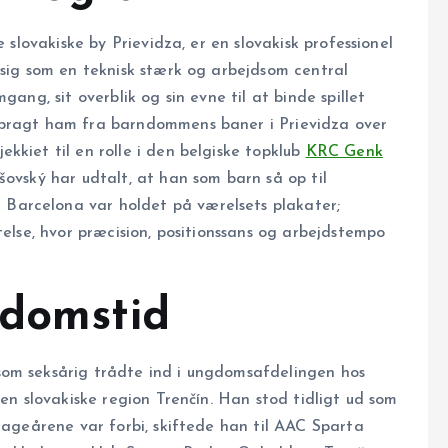
e slovakiske by Prievidza, er en slovakisk professionel
 sig som en teknisk stærk og arbejdsom central
gang, sit overblik og sin evne til at binde spillet
 bragt ham fra barndommens baner i Prievidza over
kkiet til en rolle i den belgiske topklub
KRC Genk
šovský har udtalt, at han som barn så op til
Barcelona var holdet på værelsets plakater;
telse, hvor præcision, positionssans og arbejdstempo
gdomstid
som seksårig trådte ind i ungdomsafdelingen hos
den slovakiske region Trenčín. Han stod tidligt ud som
enageårene var forbi, skiftede han til AAC Sparta