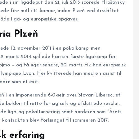
ede i sin ligadebut den 21. juli 2013 scorede Hrošovský
ede fire mål i 14 kampe, inden Plzeň ved årsskiftet
både liga- og europæiske opgaver.
ia Plzeň
erede 12. november 2011 i en pokalkamp, men
. marts 2014 spillede han sin første ligakamp for
ojmo – og få uger senere, 20. marts, fik han europæisk
ympique Lyon. Her kvitterede han med en assist til
indre samlet exit.
eň i en imponerende 6-0-sejr over Slovan Liberec: et
 bolden til rette for sig selv og afsluttede resolut.
de liga og pokalturnering samt hæderen som “Årets
g kontrakten blev forlænget til sommeren 2017.
k erfaring