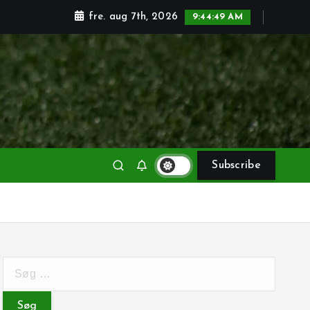
fre. aug 7th, 2026
9:44:50 AM
Subscribe
S
ø
g