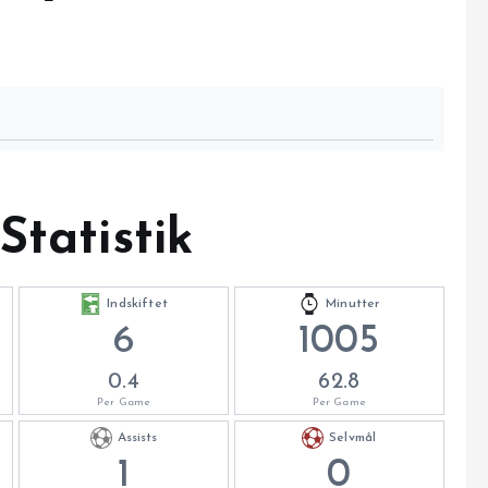
Statistik
Indskiftet
Minutter
6
1005
0.4
62.8
Per Game
Per Game
Assists
Selvmål
1
0