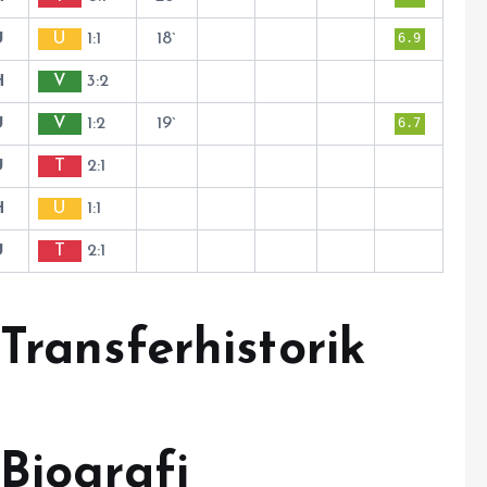
U
U
1:1
18`
6.9
H
V
3:2
U
V
1:2
19`
6.7
U
T
2:1
H
U
1:1
U
T
2:1
Transferhistorik
Biografi