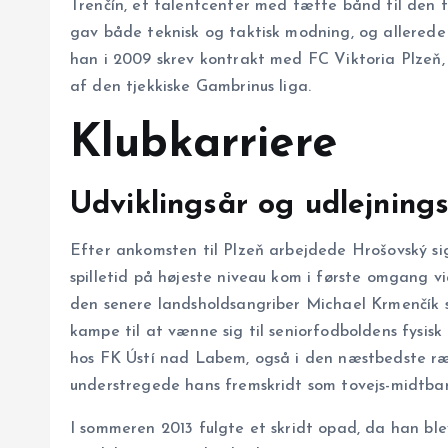
Trenčín, et talentcenter med tætte bånd til den t
gav både teknisk og taktisk modning, og allerede
han i 2009 skrev kontrakt med FC Viktoria Plzeň,
af den tjekkiske Gambrinus liga.
Klubkarriere
Udviklingsår og udlejning
Efter ankomsten til Plzeň arbejdede Hrošovský s
spilletid på højeste niveau kom i første omgang v
den senere landsholdsangriber Michael Krmenčík sen
kampe til at vænne sig til seniorfodboldens fysis
hos FK Ústí nad Labem, også i den næstbedste rækk
understregede hans fremskridt som tovejs-midtbane
I sommeren 2013 fulgte et skridt opad, da han blev