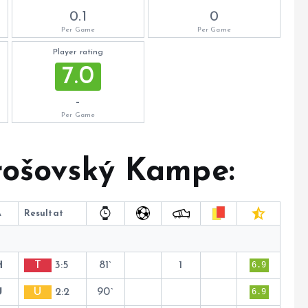
0.1
0
Per Game
Per Game
Player rating
7.0
-
Per Game
rošovský Kampe:
A
Resultat
H
T
3:5
81`
1
6.9
U
U
2:2
90`
6.9