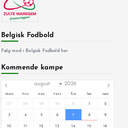
Belgisk Fodbold
Følg med i Belgisk Fodbold her
Kommende kampe
man
tirs
ons
tors
fre
lør
søn
27
28
29
30
31
1
2
3
4
5
6
7
8
9
10
11
12
13
14
15
16