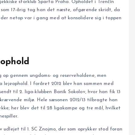
jekkiske storklub Sparta Praha. Opholdet i Trenčín
 som 17-årig tog han det næste, afgørende skridt, da
 der netop var i gang med at konsolidere sig i toppen
sophold
ig op gennem ungdoms- og reserveholdene, men
ia lejeophold. I foråret 2012 blev han sammen med
dt til 2. liga-klubben Baník Sokolov, hvor han fik 13
k krævende miljø. Hele sæsonen 2012/13 tilbragte han
e; her blev det til 28 ligakampe og tre mål, hvilket
spiller.
 udlejet til 1. SC Znojmo, der som oprykker stod foran