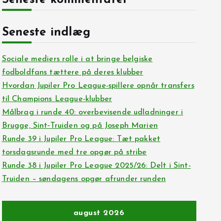
Seneste kommentarer
Seneste indlæg
Sociale mediers rolle i at bringe belgiske
fodboldfans tættere på deres klubber
Hvordan Jupiler Pro League-spillere opnår transfers
til Champions League-klubber
Målbrag i runde 40: overbevisende udladninger i
Brugge, Sint‑Truiden og på Joseph Marien
Runde 39 i Jupiler Pro League: Tæt pakket
torsdagsrunde med tre opgør på stribe
Runde 38 i Jupiler Pro League 2025/26: Delt i Sint-
Truiden – søndagens opgør afrunder runden
august 2026