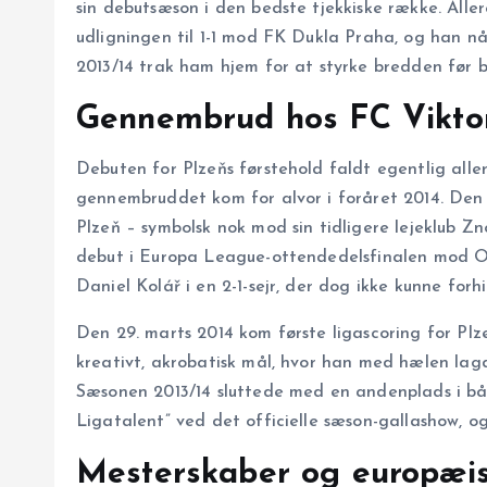
sin debutsæson i den bedste tjekkiske række. Aller
udligningen til 1-1 mod FK Dukla Praha, og han nå
2013/14 trak ham hjem for at styrke bredden før 
Gennembrud hos FC Viktor
Debuten for Plzeňs førstehold faldt egentlig all
gennembruddet kom for alvor i foråret 2014. Den 2
Plzeň – symbolsk nok mod sin tidligere lejeklub Zn
debut i Europa League-ottendedelsfinalen mod Ol
Daniel Kolář i en 2-1-sejr, der dog ikke kunne forh
Den 29. marts 2014 kom første ligascoring for Plz
kreativt, akrobatisk mål, hvor han med hælen lagde
Sæsonen 2013/14 sluttede med en andenplads i bå
Ligatalent” ved det officielle sæson-gallashow, o
Mesterskaber og europæis