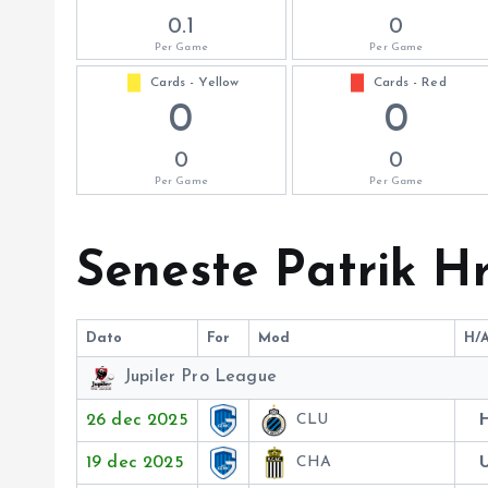
0.1
0
Per Game
Per Game
Cards - Yellow
Cards - Red
0
0
0
0
Per Game
Per Game
Seneste Patrik H
Dato
For
Mod
H/
Jupiler Pro League
26 dec 2025
CLU
19 dec 2025
CHA