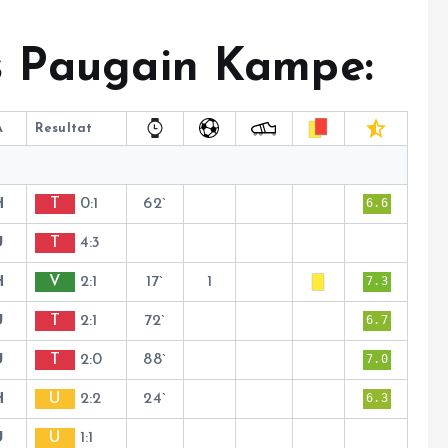
s Paugain Kampe:
A
Resultat
H
T
0:1
62`
6.6
U
T
4:3
H
V
2:1
17`
1
7.3
U
T
2:1
72`
6.7
U
T
2:0
88`
7.0
H
U
2:2
24`
6.3
U
U
1:1