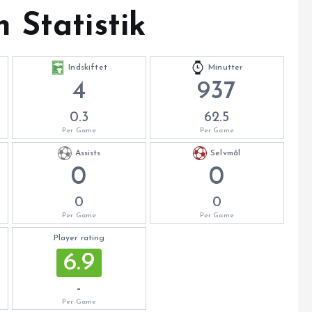
 Statistik
Indskiftet
Minutter
4
937
0.3
62.5
Per Game
Per Game
Assists
Selvmål
0
0
0
0
Per Game
Per Game
Player rating
6.9
-
Per Game