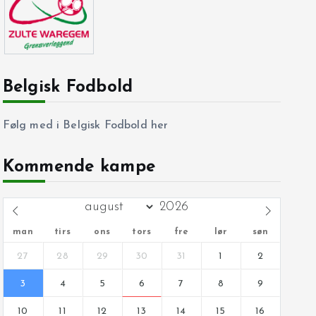
Belgisk Fodbold
Følg med i Belgisk Fodbold her
Kommende kampe
man
tirs
ons
tors
fre
lør
søn
27
28
29
30
31
1
2
3
4
5
6
7
8
9
10
11
12
13
14
15
16