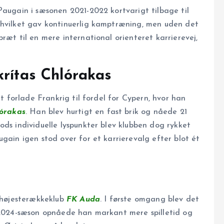
Paugain i sæsonen 2021-2022 kortvarigt tilbage til
 hvilket gav kontinuerlig kamptræning, men uden det
ræt til en mere international orienteret karrierevej,
krítas Chlórakas
at forlade Frankrig til fordel for Cypern, hvor han
lórakas
. Han blev hurtigt en fast brik og nåede 21
ods individuelle lyspunkter blev klubben dog rykket
gain igen stod over for et karrierevalg efter blot ét
højeste­række­klub
FK Auda
. I første omgang blev det
e 2024-sæson opnåede han markant mere spilletid og