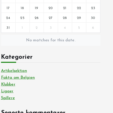
17
18
19
20
21
22
23
24
25
26
27
28
29
30
31
1
2
3
4
5
6
No matches for this date.
Kategorier
Artikelsektion
Fakta om Belgien
Klubber
Ligaer
Spillere