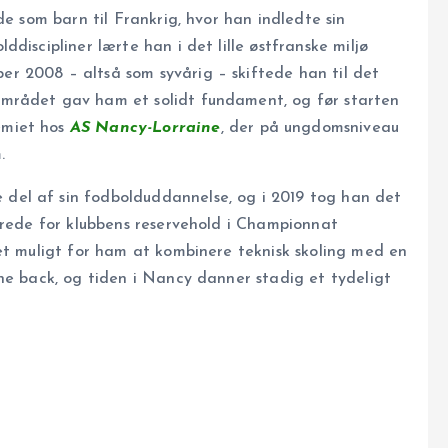
de som barn til Frankrig, hvor han indledte sin
discipliner lærte han i det lille østfranske miljø
ber 2008 – altså som syvårig – skiftede han til det
området gav ham et solidt fundament, og før starten
emiet hos
AS Nancy-Lorraine
, der på ungdomsniveau
.
el af sin fodbolduddannelse, og i 2019 tog han det
erede for klubbens reservehold i Championnat
et muligt for ham at kombinere teknisk skoling med en
ne back, og tiden i Nancy danner stadig et tydeligt