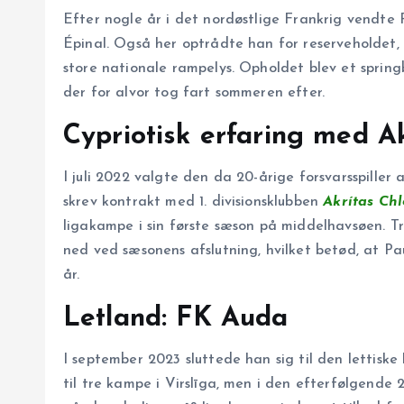
Efter nogle år i det nordøstlige Frankrig vendte 
Épinal. Også her optrådte han for reserveholdet,
store nationale rampelys. Opholdet blev et springb
der for alvor tog fart sommeren efter.
Cypriotisk erfaring med A
I juli 2022 valgte den da 20-årige forsvarsspiller 
skrev kontrakt med 1. divisionsklubben
Akrítas Ch
ligakampe i sin første sæson på middelhavsøen. Tr
ned ved sæsonens afslutning, hvilket betød, at Pau
år.
Letland: FK Auda
I september 2023 sluttede han sig til den lettiske 
til tre kampe i Virslīga, men i den efterfølgend