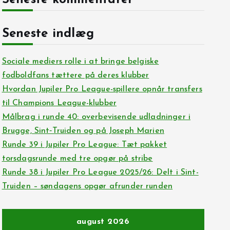
Seneste kommentarer
Seneste indlæg
Sociale mediers rolle i at bringe belgiske
fodboldfans tættere på deres klubber
Hvordan Jupiler Pro League-spillere opnår transfers
til Champions League-klubber
Målbrag i runde 40: overbevisende udladninger i
Brugge, Sint‑Truiden og på Joseph Marien
Runde 39 i Jupiler Pro League: Tæt pakket
torsdagsrunde med tre opgør på stribe
Runde 38 i Jupiler Pro League 2025/26: Delt i Sint-
Truiden – søndagens opgør afrunder runden
august 2026