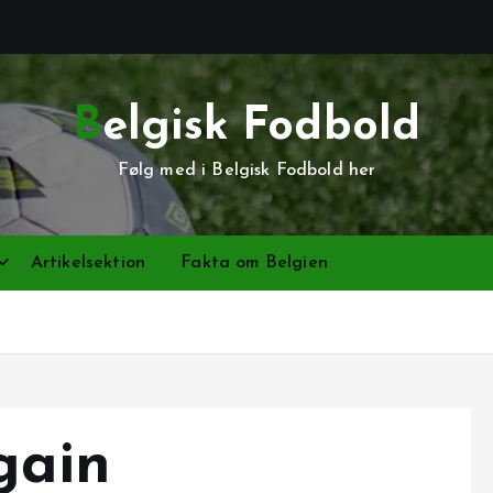
Belgisk Fodbold
Følg med i Belgisk Fodbold her
Artikelsektion
Fakta om Belgien
gain