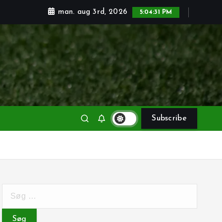
man. aug 3rd, 2026
5:04:33 PM
Subscribe
S
ø
g