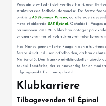
Paugain blev født i det vestlige Haiti, men flytte
strukturerede fodbolduddannelse. De første fodbold
omkring
AS Nomexy Vincey
, og allerede i decem
mere etablerede
SAS Épinal
. Opholdet i Vosges-
på sæsonen 2015-2016 blev han optaget på akad
er anerkendt for et velstruktureret talentprogram
Hos Nancy gennemførte Paugain den afsluttende d
første skridt ind i seniorfodbolden, da han debut
National 3. Den franske udviklingskultur gjorde d
taktisk forståelse, der er nødvendig for en moder
udgangspunkt for hans spillestil.
Klubkarriere
Tilbagevenden til Épinal