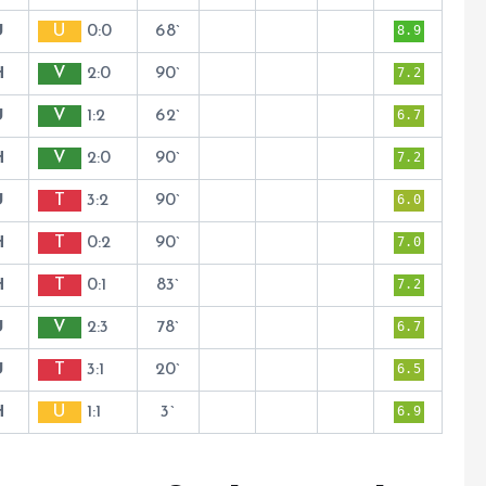
U
U
0:0
68`
8.9
H
V
2:0
90`
7.2
U
V
1:2
62`
6.7
H
V
2:0
90`
7.2
U
T
3:2
90`
6.0
H
T
0:2
90`
7.0
H
T
0:1
83`
7.2
U
V
2:3
78`
6.7
U
T
3:1
20`
6.5
H
U
1:1
3`
6.9