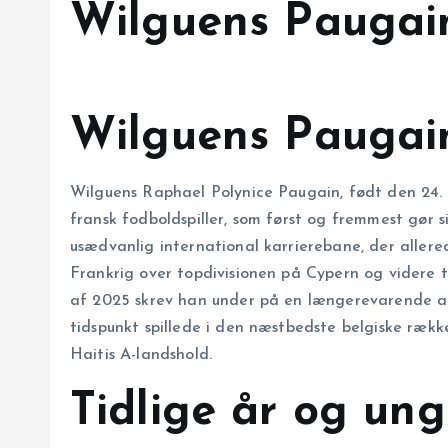
Wilguens Paugain
Wilguens Paugain
Wilguens Raphael Polynice Paugain, født den 24. 
fransk fodboldspiller, som først og fremmest gø
usædvanlig international karrierebane, der aller
Frankrig over topdivisionen på Cypern og videre ti
af 2025 skrev han under på en længerevarende 
tidspunkt spillede i den næstbedste belgiske ræk
Haitis A-landshold.
Tidlige år og u