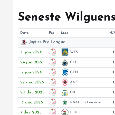
Seneste Wilguen
Dato
For
Mod
H/
Jupiler Pro League
31 jan 2026
WES
24 jan 2026
CLU
17 jan 2026
GEN
27 dec 2025
ANT
20 dec 2025
GIL
13 dec 2025
RAAL La Louvière
7 dec 2025
LEU