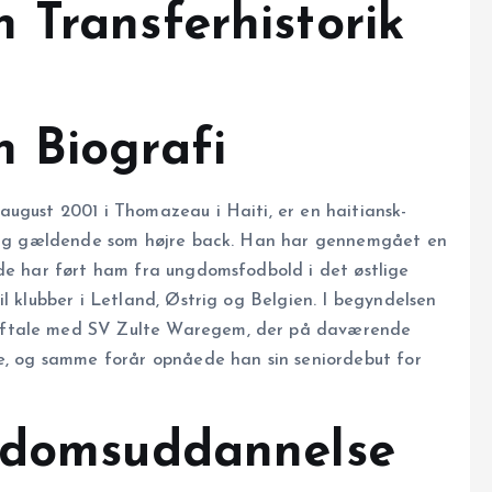
 Transferhistorik
 Biografi
august 2001 i Thomazeau i Haiti, er en haitiansk-
r sig gældende som højre back. Han har gennemgået en
ede har ført ham fra ungdomsfodbold i det østlige
l klubber i Letland, Østrig og Belgien. I begyndelsen
aftale med SV Zulte Waregem, der på daværende
ke, og samme forår opnåede han sin seniordebut for
ngdomsuddannelse