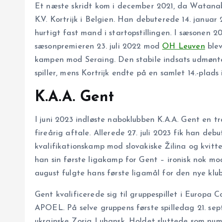
Et næste skridt kom i december 2021, da Watanab
K.V. Kortrijk i Belgien. Han debuterede 14. janua
hurtigt fast mand i startopstillingen. I sæsonen 2
sæsonpremieren 23. juli 2022 mod
OH Leuven
blev
kampen mod Seraing. Den stabile indsats udmønted
spiller, mens Kortrijk endte på en samlet 14.-plads 
K.A.A. Gent
I juni 2023 indløste naboklubben K.A.A. Gent en 
fireårig aftale. Allerede 27. juli 2023 fik han d
kvalifikationskamp mod slovakiske Žilina og kvitter
han sin første ligakamp for Gent – ironisk nok mod 
august fulgte hans første ligamål for den nye klu
Gent kvalificerede sig til gruppespillet i Europa
APOEL. På selve gruppens første spilledag 21. se
ukrainske Zorja Luhansk. Holdet sluttede som num