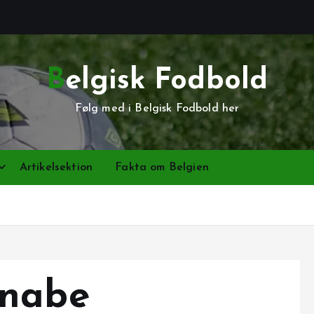
Belgisk Fodbold
Følg med i Belgisk Fodbold her
Artikelsektion
Fakta om Belgien
anabe