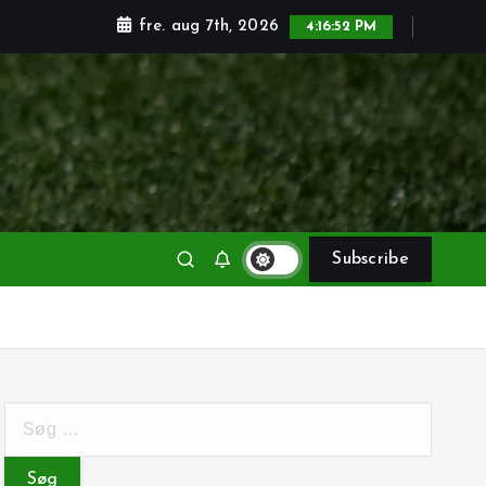
fre. aug 7th, 2026
4:16:53 PM
Subscribe
S
ø
g