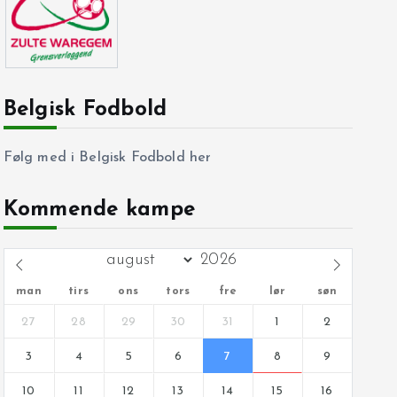
Belgisk Fodbold
Følg med i Belgisk Fodbold her
Kommende kampe
man
tirs
ons
tors
fre
lør
søn
27
28
29
30
31
1
2
3
4
5
6
7
8
9
10
11
12
13
14
15
16