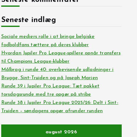
Seneste kommentarer
Seneste indlæg
Sociale mediers rolle i at bringe belgiske
fodboldfans tættere på deres klubber
Hvordan Jupiler Pro League-spillere opnår transfers
til Champions League-klubber
Målbrag i runde 40: overbevisende udladninger i
Brugge, Sint‑Truiden og på Joseph Marien
Runde 39 i Jupiler Pro League: Tæt pakket
torsdagsrunde med tre opgør på stribe
Runde 38 i Jupiler Pro League 2025/26: Delt i Sint-
Truiden – søndagens opgør afrunder runden
august 2026