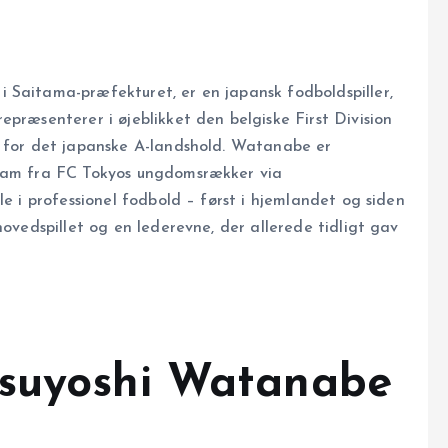
 Saitama-præfekturet, er en japansk fodboldspiller,
præsenterer i øjeblikket den belgiske First Division
t for det japanske A-landshold. Watanabe er
 ham fra FC Tokyos ungdomsrækker via
le i professionel fodbold – først i hjemlandet og siden
hovedspillet og en lederevne, der allerede tidligt gav
Tsuyoshi Watanabe