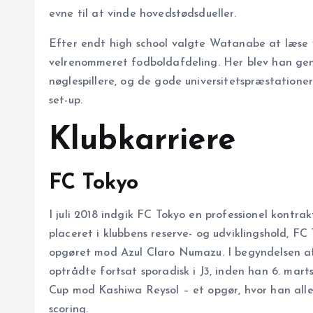
evne til at vinde hovedstødsdueller.
Efter endt high school valgte Watanabe at læse v
velrenommeret fodboldafdeling. Her blev han gen
nøglespillere, og de gode universitetspræstationer
set-up.
Klubkarriere
FC Tokyo
I juli 2018 indgik FC Tokyo en professionel kontr
placeret i klubbens reserve- og udviklingshold, FC 
opgøret mod Azul Claro Numazu. I begyndelsen a
optrådte fortsat sporadisk i J3, inden han 6. marts
Cup mod Kashiwa Reysol – et opgør, hvor han alle
scoring.