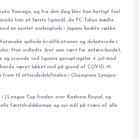
moto Yamaga, og fra den dag blev han hurtigt fast
corede han sit første ligamål, da FC Tokyo mødte
ed en samlet andenplads i Japans bedste række.
atanabe spillede kvalifikationen og debuterede i
ndai. Han indledte året som vært for anførerbindet,
e og scorede ved ligaens genoptagelse 4. juli mod
t havde været lukket ned på grund af COVID-19-
frem til ottendedelsfinalen i Champions League,
 i J.League Cup-finalen over Kashiwa Reysol, og
elle førsteholdskampe og syv mål på tværs af alle