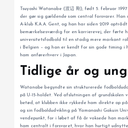
Tsuyoshi Watanabe (渡辺 剛), født 5. februar 1997 i
der gør sig gældende som central forsvarer. Han re
A-klub K.A.A. Gent, og han har siden 2019 optråd
bemærkelsesværdig for en karrierevej, der førte
universitetsfodbold til en stadig mere markant rol
i Belgien – og han er kendt for sin gode timing i 
ham anførerhverv i Japan.
Tidlige år og un
Watanabe begyndte sin strukturerede fodboldudd
på U-15-holdet. Ved afslutningen af grundskolen v
betød, at klubben ikke rykkede ham direkte op på 
og sin fodboldudvikling på Yamanashi Gakuin Unive
vendepunkt, for i løbet af få år voksede han ma
ham centralt i forsvaret, hvor han hurtigt udnytte