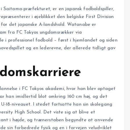
 Saitama-præfekturet, er en japansk fodboldspiller,
præsenterer i øjeblikket den belgiske First Division
t for det japanske A-landshold. Watanabe er
 ham fra FC Tokyos ungdomsrækker via
le i professionel fodbold – først i hjemlandet og siden
hovedspillet og en lederevne, der allerede tidligt gav
gdomskarriere
annelse i FC Tokyos akademi, hvor han blev optaget
ar han imidlertid blot omkring 160 cm høj, og det
U-18-niveauet. I stedet fortsatte han sin skolegang
rsity High School. Det viste sig at blive et
rkant i højde, og trænerstaben begyndte at anvende
de sin forbedrede fysik og en i forvejen veludviklet