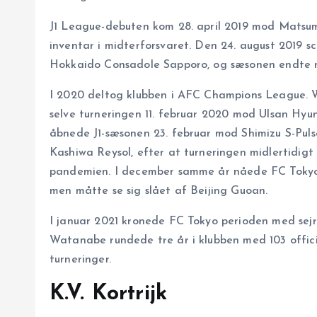
J1 League-debuten kom 28. april 2019 mod Matsu
inventar i midterforsvaret. Den 24. august 2019 s
Hokkaido Consadole Sapporo, og sæsonen endte m
I 2020 deltog klubben i AFC Champions League. W
selve turneringen 11. februar 2020 mod Ulsan Hyu
åbnede J1-sæsonen 23. februar mod Shimizu S-Puls
Kashiwa Reysol, efter at turneringen midlertidig
pandemien. I december samme år nåede FC Tokyo 
men måtte se sig slået af Beijing Guoan.
I januar 2021 kronede FC Tokyo perioden med sejr
Watanabe rundede tre år i klubben med 103 offici
turneringer.
K.V. Kortrijk