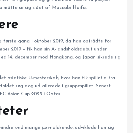
b måtte se sig slået af Maccabi Haifa.
ere
 første gang i oktober 2019, da han optrådte for
ber 2019 – fik han sin A-landsholdsdebut under
ted 14. december mod Hongkong, og Japan sikrede sig
t asiatiske U-mesterskab, hvor han fik spilletid fra
oldet røg dog ud allerede i gruppespillet. Senest
AFC Asian Cup 2023 i Qatar.
teter
mindre end mange jævnaldrende, udviklede han sig