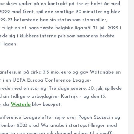
e skrev under på en kontrakt på tre et halvt år med
r 2022 mod Gent, spillede samtlige 90 minutter og blev
022-23 befæstede han sin status som stamspiller;
 fulgt op af hans første belgiske ligamål 31. juli 2022 i
e sig i klubbens interne pris som sæsonens bedste
i ligaen.
transfersum på cirka 3,5 mio. euro og gav Watanabe en
ebut i en UEFA Europa Conference League-
ede med en scoring. Tre dage senere, 30. juli, spillede
sin tidligere arbejdsgiver Kortrijk – og den 13.
b, da
Westerlo
blev besejret.
 Conference League efter sejre over Pogoń Szczecin og
ptember 2023 stod Watanabe i startopstillingen mod
mer to i gruppen og gik dermed videre til playoff-