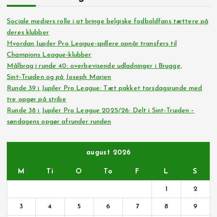
Sociale mediers rolle i at bringe belgiske fodboldfans tættere på
deres klubber
Hvordan Jupiler Pro League-spillere opnår transfers til
Champions League-klubber
Målbrag i runde 40: overbevisende udladninger i Brugge,
Sint‑Truiden og på Joseph Marien
Runde 39 i Jupiler Pro League: Tæt pakket torsdagsrunde med
tre opgør på stribe
Runde 38 i Jupiler Pro League 2025/26: Delt i Sint-Truiden –
søndagens opgør afrunder runden
august 2026
M
Ti
O
To
F
L
S
1
2
3
4
5
6
7
8
9