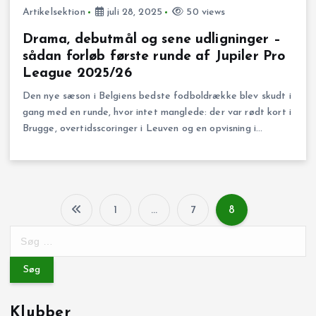
Artikelsektion
juli 28, 2025
50 views
Drama, debutmål og sene udligninger –
sådan forløb første runde af Jupiler Pro
League 2025/26
Den nye sæson i Belgiens bedste fodboldrække blev skudt i
gang med en runde, hvor intet manglede: der var rødt kort i
Brugge, overtidsscoringer i Leuven og en opvisning i…
1
…
7
8
I
S
ø
n
g
e
d
f
Klubber
t