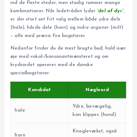
ind de fleste steder, men stadig rummer mange
kombinationer. Når ledetråden lyder
“del af dyr”
,
er der ­stort set frit valg mellem både ydre dele
(hale), hårde dele (horn) og indre organer (milt)
– alle med præcis fire bogstaver.
Nedenfor finder du de mest brugte bud; hold især
øje med vokal-/konsonant­mønsteret og om
krydsordet opererer med de danske
specialbogstaver:
Kandidat
Nøgle­ord
Ydre, bevægelig,
hale
kan klippes (hund)
Knoglevækst, også
horn