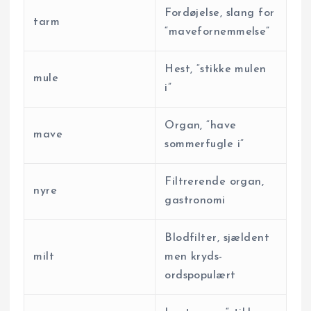
Fordøjelse, slang for
tarm
“mavefornemmelse”
Hest, “stikke mulen
mule
i”
Organ, “have
mave
sommerfugle i”
Filtrerende organ,
nyre
gastronomi
Blodfilter, sjældent
milt
men kryds­
ordspopulært