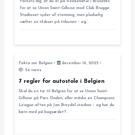
Forestil dig, at du er på weekendtur i Bruxelles
a
for at se Union Saint-Gilloise mod Club Brugge.
Stadionet syder af stemning, men pludselig
t
vælter en tilskuer på tribunen – og…
i
o
Fakta om Belgien
december 16, 2025
n
54 views
7 regler for autostole i Belgien
Skal du en tur til Belgien for at se Union Saint-
Gilloise på Parc Duden, eller måske en Champions
League-aften på Jan Breydel-stadion – og har du
børn med på bagsædet?…