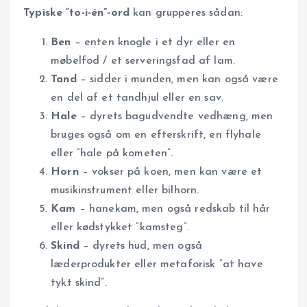
Typiske “to-i-én”-ord
kan grupperes sådan:
Ben
– enten knogle i et dyr eller en
møbelfod / et serveringsfad af lam.
Tand
– sidder i munden, men kan også være
en del af et tandhjul eller en sav.
Hale
– dyrets bag­ud­vendte vedhæng, men
bruges også om en efterskrift, en flyhale
eller “hale på kometen”.
Horn
– vokser på koen, men kan være et
musikinstrument eller bilhorn.
Kam
– hanekam, men også redskab til hår
eller kødstykket “kamsteg”.
Skind
– dyrets hud, men også
læderprodukter eller metaforisk “at have
tykt skind”.