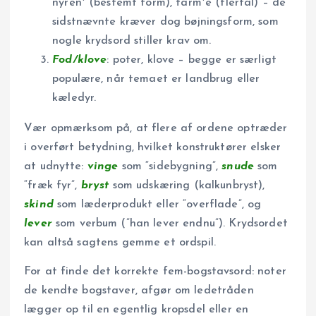
nyren* (bestemt form), tarm*e (flertal) – de
sidstnævnte kræver dog bøjningsform, som
nogle krydsord stiller krav om.
Fod/klove
: poter, klove – begge er særligt
populære, når temaet er landbrug eller
kæledyr.
Vær opmærksom på, at flere af ordene optræder
i overført betydning, hvilket konstruktører elsker
at udnytte:
vinge
som “sidebygning”,
snude
som
“fræk fyr”,
bryst
som udskæring (kalkunbryst),
skind
som læderprodukt eller “overflade”, og
lever
som verbum (”han lever endnu”). Krydsordet
kan altså sagtens gemme et ordspil.
For at finde det korrekte fem-bogstavsord: noter
de kendte bogstaver, afgør om ledetråden
lægger op til en egentlig kropsdel eller en