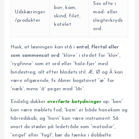
Ses ofte i
bov, kam,
Udskæringer
mad- eller
skind, filet,
/produkter
slagterkryds
kotelet
ord.
Husk, at løsningen kan stå i
ental, flertal eller
som sammensat ord
: “klove” i stedet for “klov”,
“rygfinne” som ét ord eller “hale-fjer” med
bindestreg, alt efter bladets stil. Æ, Ø og Å kan
være afgørende, fx åbner bogstavet “æ” for
“næb”, mens “å” peger mod “lår”.
Endelig dukker
overførte betydninger
op: “ben”
kan være møblets fod, “kam” er både hanekam og
hårredskab, og “horn” kan være instrument. Så
snart du støder på ledetråde som “matador”,
“engel” eller “fugl”, bør du tænke i dobbelte