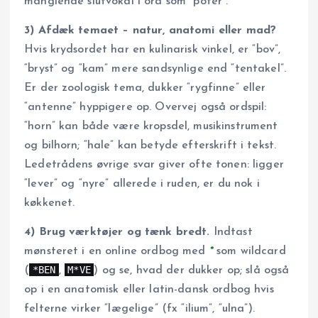
manglende slutvokal i ord som “poter”.
3) Afdæk temaet – natur, anatomi eller mad?
Hvis krydsordet har en kulinarisk vinkel, er “bov”,
“bryst” og “kam” mere sandsynlige end “tentakel”.
Er der zoologisk tema, dukker “rygfinne” eller
“antenne” hyppigere op. Overvej også ordspil:
“horn” kan både være kropsdel, musikinstrument
og bilhorn; “hale” kan betyde efterskrift i tekst.
Ledetrådens øvrige svar giver ofte tonen: ligger
“lever” og “nyre” allerede i ruden, er du nok i
køkkenet.
4) Brug værktøjer og tænk bredt.
Indtast
mønsteret i en online ordbog med
*
som wildcard
*BEN
M*VE
(
,
) og se, hvad der dukker op; slå også
op i en anatomisk eller latin-dansk ordbog hvis
felterne virker “lægelige” (fx “ilium”, “ulna”).