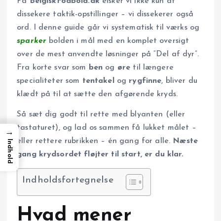
På
BelgiskFodbold.dk
elsker vi ikke kun at
dissekere taktik-opstillinger – vi dissekerer også
ord. I denne guide går vi systematisk til værks og
sparker
bolden i mål med en komplet oversigt
over de mest anvendte løsninger på “Del af dyr”.
Fra korte svar som
ben
og
øre
til længere
specialiteter som
tentakel
og
rygfinne
, bliver du
klædt på til at sætte den afgørende kryds.
Så sæt dig godt til rette med blyanten (eller
tastaturet), og lad os sammen få lukket målet –
→
eller rettere rubrikken – én gang for alle.
Næste
Indhold
gang krydsordet fløjter til start, er du klar.
Indholdsfortegnelse
Hvad mener