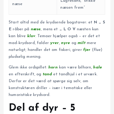
Lugtesans, “stikke
næse
næsen frem”
Start altid med de krydsende bogstaver: et
N _ S
E
råber på
næse
, mens et
_ L O V
næsten kun
kan blive
klov
. Temaer hjælper også – er det et
mad-krydsord, falder
yver
,
nyre
og
milt
mere
naturligt; handler det om fiskeri, giver
fjer
(flue)
pludselig mening.
Glem ikke ordspillet:
horn
kan være bilhorn,
hale
en efterskrift, og
tand
et tandhjul i et urværk.
Derfor er det værd at spørge sig selv, om
konstruktøren driller – især i tematiske eller
humoristiske krydsord.
Del af dyr – 5