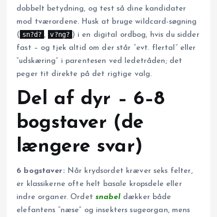
dobbelt betydning, og test så dine kandidater
mod tværordene. Husk at bruge wildcard-søgning
sn?d?
v?ng?
(
,
) i en digital ordbog, hvis du sidder
fast – og tjek altid om der står “evt. flertal” eller
“udskæring” i parentesen ved ledetråden; det
peger tit direkte på det rigtige valg.
Del af dyr – 6–8
bogstaver (de
længere svar)
6 bogstaver:
Når krydsordet kræver seks felter,
er klassikerne ofte helt basale kropsdele eller
indre organer. Ordet
snabel
dækker både
elefantens “næse” og insekters sugeorgan, mens