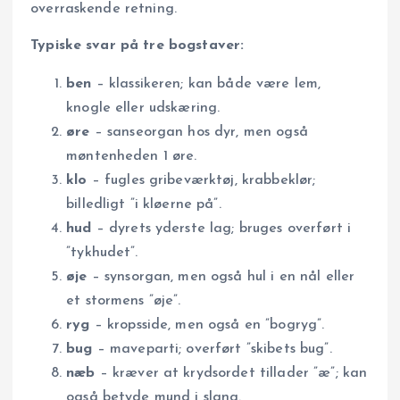
overraskende retning.
Typiske svar på tre bogstaver:
ben
– klassikeren; kan både være lem,
knogle eller udskæring.
øre
– sanseorgan hos dyr, men også
møntenheden 1 øre.
klo
– fugles gribeværktøj, krabbeklør;
billedligt ”i kløerne på”.
hud
– dyrets yderste lag; bruges overført i
”tykhudet”.
øje
– synsorgan, men også hul i en nål eller
et stormens ”øje”.
ryg
– kropsside, men også en ”bogryg”.
bug
– maveparti; overført ”skibets bug”.
næb
– kræver at krydsordet tillader ”æ”; kan
også betyde mund i slang.