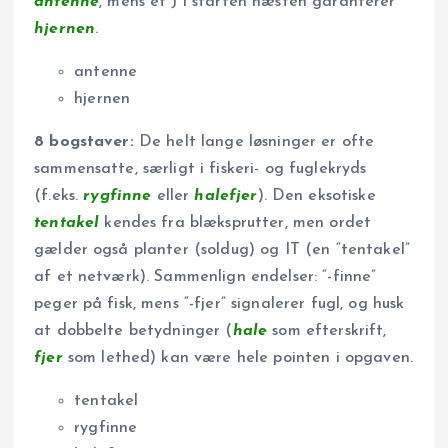
antenne
, mens et J i starten næsten garanterer
hjernen
.
antenne
hjernen
8 bogstaver:
De helt lange løsninger er ofte
sammensatte, særligt i fiskeri- og fuglekryds
(f.eks.
rygfinne
eller
halefjer
). Den eksotiske
tentakel
kendes fra blæksprutter, men ordet
gælder også planter (soldug) og IT (en “tentakel”
af et netværk). Sammenlign endelser: “-finne”
peger på fisk, mens “-fjer” signalerer fugl, og husk
at dobbelte betydninger (
hale
som efterskrift,
fjer
som lethed) kan være hele pointen i opgaven.
tentakel
rygfinne