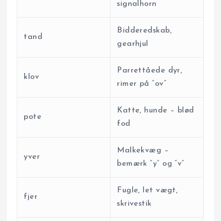
signal­horn
Bidderedskab,
tand
gearhjul
Parrettåede dyr,
klov
rimer på “ov”
Katte, hunde – blød
pote
fod
Malkekvæg –
yver
bemærk “y” og “v”
Fugle, let vægt,
fjer
skrivestik