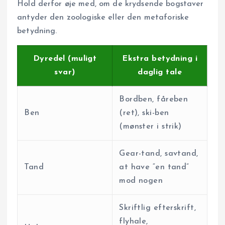
Hold derfor øje med, om de krydsende bogstaver
antyder den zoologiske eller den metaforiske
betydning.
Dyredel (muligt
Ekstra betydning i
svar)
daglig tale
Bordben, fåreben
Ben
(ret), ski-ben
(mønster i strik)
Gear-tand, sav­tand,
Tand
at have “en tand”
mod nogen
Skriftlig efterskrift,
flyhale,