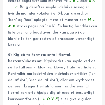
kendte bogstaver som mønster, fx
_ E _
eller
S N
_ _ E
. Brug derefter simple udelukkelsesregler:
hvis du mangler vokaler i et 3-bogstavsord, er
“ben” og “hud” oplagte, mens et mønster som
N _
Æ B
straks peger på “næb”. En hurtig håndskreven
liste over alle bogstaver, der kan passe i de
blanke felter, gør resten af processen væsentligt
lettere.
2) Kig på talformen: ental, flertal,
bestemt/ubestemt.
Krydsordet kan snyde ved at
skifte talform – “klov” vs. “klove”, “hale” vs. “halen”.
Kontrollér om ledetråden indeholder artikler (“en
del af dyr”, “den del af dyr”), eller om krydsordet
generelt bruger flertalsformer i andre svar. Et
flertal kan ofte hjælpe dig af med et besværligt
konsonantforløb (
_ L O V E
) eller give dig den