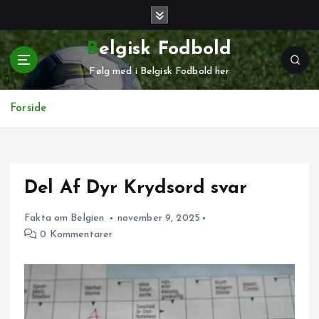
G
å
t
Belgisk Fodbold
i
Følg med i Belgisk Fodbold her
l
i
n
Forside
d
h
o
l
Del Af Dyr Krydsord svar
d
Fakta om Belgien
november 9, 2025
0 Kommentarer