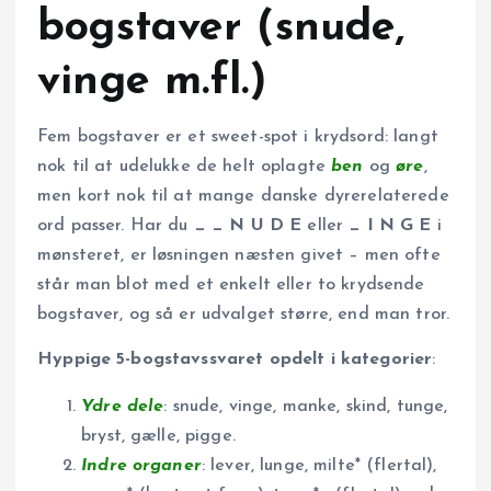
bogstaver (snude,
vinge m.fl.)
Fem bogstaver er et sweet-spot i krydsord: langt
nok til at udelukke de helt oplagte
ben
og
øre
,
men kort nok til at mange danske dyrerelaterede
ord passer. Har du
_ _ N U D E
eller
_ I N G E
i
mønsteret, er løsningen næsten givet – men ofte
står man blot med et enkelt eller to krydsende
bogstaver, og så er udvalget større, end man tror.
Hyppige 5-bogstavs­svaret opdelt i kategorier
:
Ydre dele
: snude, vinge, manke, skind, tunge,
bryst, gælle, pigge.
Indre organer
: lever, lunge, milte* (flertal),