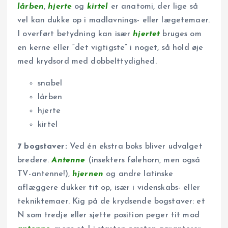
lårben
,
hjerte
og
kirtel
er anatomi, der lige så
vel kan dukke op i madlavnings- eller lægetemaer.
I overført betydning kan især
hjertet
bruges om
en kerne eller “det vigtigste” i noget, så hold øje
med krydsord med dobbelttydighed.
snabel
lårben
hjerte
kirtel
7 bogstaver:
Ved én ekstra boks bliver udvalget
bredere.
Antenne
(insekters følehorn, men også
TV-antenne!),
hjernen
og andre latinske
aflæggere dukker tit op, især i videnskabs- eller
tekniktemaer. Kig på de krydsende bogstaver: et
N som tredje eller sjette position peger tit mod