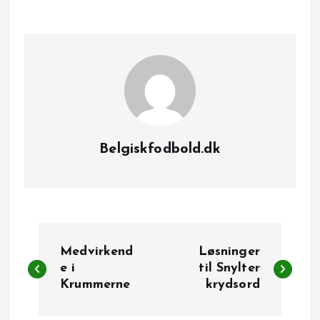
Belgiskfodbold.dk
I
Medvirkend
Løsninger
n
e i
til Snylter
Krummerne
krydsord
d