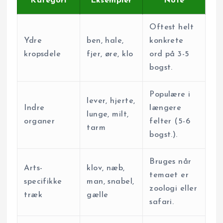
Kategori
Eksempler
Note
Oftest helt
Ydre
ben, hale,
konkrete
kropsdele
fjer, øre, klo
ord på 3-5
bogst.
Populære i
lever, hjerte,
Indre
længere
lunge, milt,
organer
felter (5-6
tarm
bogst.).
Bruges når
Arts-
klov, næb,
temaet er
specifikke
man, snabel,
zoologi eller
træk
gælle
safari.