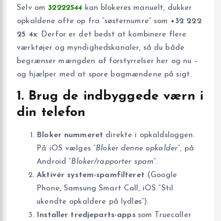
Selv om
32222544
kan blokeres manuelt, dukker
opkaldene ofte op fra “søsternumre” som
+32 222
25 4x
. Derfor er det bedst at kombinere flere
værktøjer og myndighedskanaler, så du både
begrænser mængden af forstyrrelser her og nu –
og hjælper med at spore bagmændene på sigt.
1. Brug de indbyggede værn i
din telefon
Bloker nummeret
direkte i opkaldsloggen.
På iOS vælges “
Bloker denne opkalder
”, på
Android “
Bloker/rapporter spam
”.
Aktivér system-spamfilteret
(Google
Phone, Samsung Smart Call, iOS “Stil
ukendte opkaldere på lydløs”).
Installer tredjeparts-apps
som Truecaller