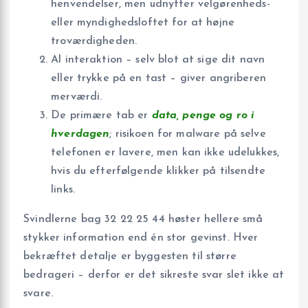
henvendelser, men udnytter velgørenheds-
eller myndighedsloftet for at højne
troværdigheden.
Al interaktion – selv blot at sige dit navn
eller trykke på en tast – giver angriberen
merværdi.
De primære tab er
data, penge og ro i
hverdagen
; risikoen for malware på selve
telefonen er lavere, men kan ikke udelukkes,
hvis du efterfølgende klikker på tilsendte
links.
Svindlerne bag 32 22 25 44 høster hellere små
stykker information end én stor gevinst. Hver
bekræftet detalje er byggesten til større
bedrageri – derfor er det sikreste svar slet ikke at
svare.