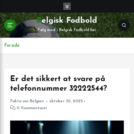
G
å
t
Belgisk Fodbold
i
Følg med i Belgisk Fodbold her
l
i
n
Forside
d
h
o
l
Er det sikkert at svare på
d
telefonnummer 32222544?
Fakta om Belgien
oktober 30, 2025
0 Kommentarer