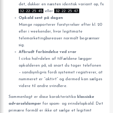
det, dukker en næsten identisk variant op, fx
32 22 25 45
32 22 25 47
eller
.
Opkald sent på dagen
Mange rapporterer forstyrrelser efter kl. 20
eller i weekender, hvor legitimate
telemarketingbureauer normalt begrænser
sig.
Afbrudt forbindelse ved svar
I cirka halvdelen af tilfældene lægger
opkalderen på, så snart du tager telefonen
– sandsynligvis fordi systemet registrerer, at
nummeret er “aktivt” og dermed kan sælges
videre til andre svindlere.
Sammenlagt er disse karakteristika
klassiske
advarselslamper
for spam- og svindelopkald. Det
primære formål er ikke at sælge et legitimt