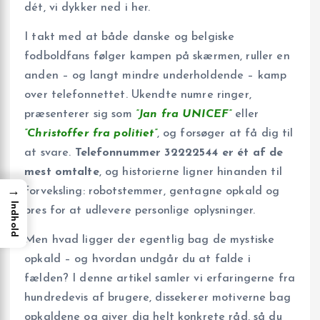
dét, vi dykker ned i her.
I takt med at både danske og belgiske
fodboldfans følger kampen på skærmen, ruller en
anden – og langt mindre underholdende – kamp
over telefonnettet. Ukendte numre ringer,
præsenterer sig som
”Jan fra UNICEF”
eller
”Christoffer fra politiet”
, og forsøger at få dig til
at svare.
Telefonnummer 32222544 er ét af de
mest omtalte
, og historierne ligner hinanden til
→
forveksling: robotstemmer, gentagne opkald og
Indhold
pres for at udlevere personlige oplysninger.
Men hvad ligger der egentlig bag de mystiske
opkald – og hvordan undgår du at falde i
fælden? I denne artikel samler vi erfaringerne fra
hundredevis af brugere, dissekerer motiverne bag
opkaldene og giver dig helt konkrete råd, så du