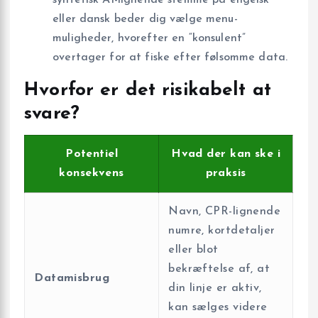
syntetisk AI-lignende stemme på engelsk
eller dansk beder dig vælge menu-
muligheder, hvorefter en “konsulent”
overtager for at fiske efter følsomme data.
Hvorfor er det risikabelt at
svare?
Potentiel
Hvad der kan ske i
konsekvens
praksis
Navn, CPR-lignende
numre, kortdetaljer
eller blot
bekræftelse af, at
Datamisbrug
din linje er aktiv,
kan sælges videre