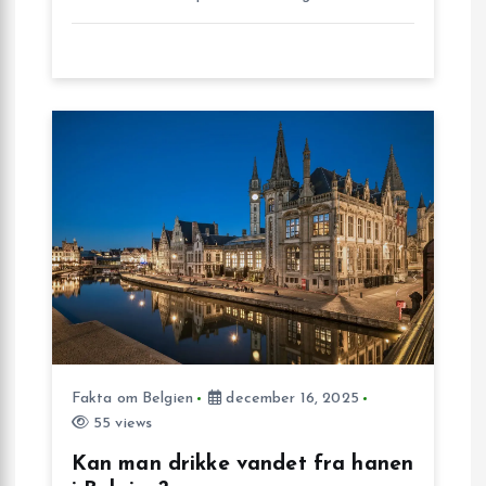
i
o
n
Fakta om Belgien
december 16, 2025
55 views
Kan man drikke vandet fra hanen