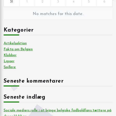
31
1
2
3
4
5
6
No matches for this date.
Kategorier
Artikelsektion
Fakta om Belgien
Klubber
Ligaer
Spillere
Seneste kommentarer
Seneste indlæg
Sociale mediers rolle i at bringe belgiske fodboldfans tættere på