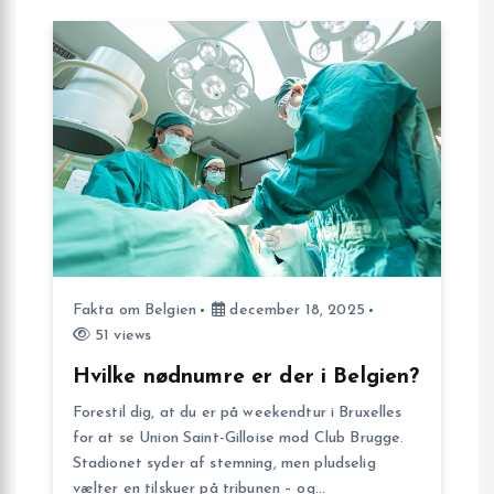
g
s
n
a
v
i
Fakta om Belgien
december 18, 2025
g
51 views
Hvilke nødnumre er der i Belgien?
a
Forestil dig, at du er på weekendtur i Bruxelles
t
for at se Union Saint-Gilloise mod Club Brugge.
Stadionet syder af stemning, men pludselig
vælter en tilskuer på tribunen – og…