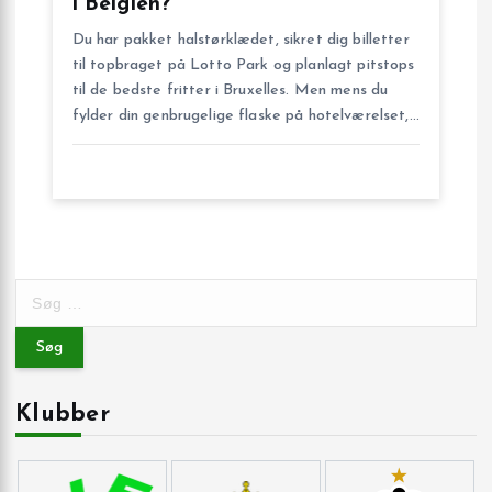
i Belgien?
Du har pakket halstørklædet, sikret dig billetter
til topbraget på Lotto Park og planlagt pitstops
til de bedste fritter i Bruxelles. Men mens du
fylder din genbrugelige flaske på hotelværelset,…
S
ø
g
e
f
Klubber
t
e
r