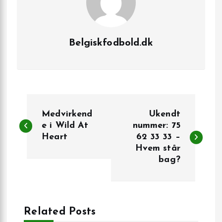
Belgiskfodbold.dk
I
Medvirkend
Ukendt
n
e i Wild At
nummer: 75
Heart
62 33 33 –
Hvem står
d
bag?
l
æ
Related Posts