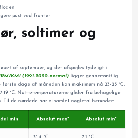
floden
igere pust ved fronter
ør, soltimer og
løbet af september, og det afspejles tydeligt i
IRM/KMI (1991-2020-normal)
ligger gennemsnitlig
de første dage af måneden kan maksimum nå 23-25 °C,
17-19 °C. Nattetemperaturerne glider fra behagelige
. Til de nørdede har vi samlet nøgletal herunder:
del min
Absolut max*
Absolut min*
31,4 °C
7,1 °C