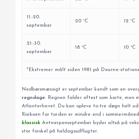
11.-20.
20 °C
12 °C
september
21.-30.
18 °C
10 °C
september
*Ekstremer målt siden 1981 på Deurne-station
Nedbørsmæssigt er september kendt som en ov
regndage
. Regnen falder oftest som korte, men 
Atlanterhavet. Du kan opleve to-tre døgn helt u
Risikoen for torden er mindre end i sommermånede
klassisk
Antwerpenseptember byder altså på veksle
stor forskel på heldagsudflugter.