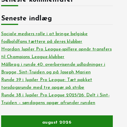
Seneste kommentarer
Seneste indlæg
Sociale mediers rolle i at bringe belgiske
fodboldfans tættere på deres klubber
Hvordan Jupiler Pro League-spillere opnår transfers
til Champions League-klubber
Målbrag i runde 40: overbevisende udladninger i
Brugge, Sint‑Truiden og på Joseph Marien
Runde 39 i Jupiler Pro League: Tæt pakket
torsdagsrunde med tre opgør på stribe
Runde 38 i Jupiler Pro League 2025/26: Delt i Sint-
Truiden – søndagens opgør afrunder runden
august 2026