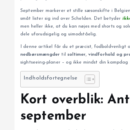
September markerer et stille sæsonskifte i Belgi
småt lister sig ind over Schelden. Det betyder
ikk
men heller ikke, at du kan nøjes med shorts og s
dele uforudsigelig og uimodståelig.
I denne artikel får du et præcist, fodbold­venligt 
nedbørsmængder
til
soltimer, vindforhold og pr
sightseeing-planer – og ikke mindst din kampdag – vej
Indholdsfortegnelse
Kort overblik: An
september