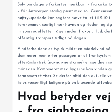
Selv om dagene forkortes mærkbart – fra cirka 13 
– får Antwerpen stadig pænt med sol. Gennemsni
højtryksperiode kan sagtens hæve tallet til 9-10
forekommer, særligt nær havnen og floden, og sig
m; som regel letter tågen inden frokost. Husk derfo
offentlig transport tidligt på dagen.
Vindforholdene er typisk milde: en middelvind på 3
dominerer, men efter passagen af et frontsystem 
efterårslavtryk (navngivne storme) er sjældne i s
måneden. Kombineret med bygerne kan vinden giv
termometret viser. Se derfor altid den aktuelle ve
føles væsentligt køligere på en blæsende aftenka
Hvad betyder vejr
– fra sightseeing