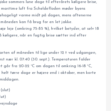
ske sommers lune dage til efterårets køligere brise,
maritime luft fra Scheldefloden møder byens
 behageligt varme midt på dagen, mens aftenerne
af måneden kan få brug for en let jakke.
je leje (omkring 75-85 %), hvilket betyder, at selv 18
å køligere, når en fugtig brise sætter ind efter
tarten af måneden til lige under 12 t ved udgangen,
ørst nær kl. 07:40 (30. sept.). Temperaturen falder
et går fra 20-22 °C om dagen til omkring 16-18 °C,
 helt tørre dage er højere end i oktober, men korte
rmiddagen.
(slut)
lut)
nvejrsdage