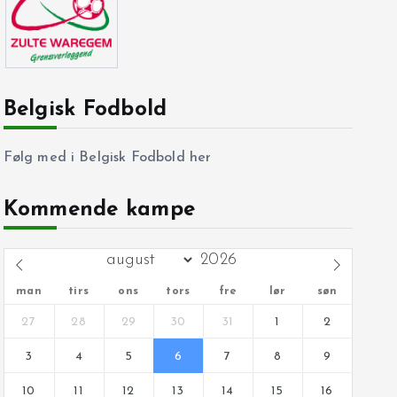
Belgisk Fodbold
Følg med i Belgisk Fodbold her
Kommende kampe
man
tirs
ons
tors
fre
lør
søn
27
28
29
30
31
1
2
3
4
5
6
7
8
9
10
11
12
13
14
15
16