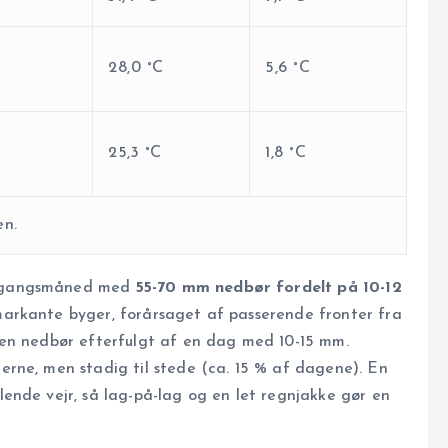
28,0 °C
5,6 °C
25,3 °C
1,8 °C
en.
ergangsmåned med
55-70 mm nedbør fordelt på 10-12
markante byger, forårsaget af passerende fronter fra
den nedbør efterfulgt af en dag med 10-15 mm.
rne, men stadig til stede (ca. 15 % af dagene). En
nde vejr, så lag-på-lag og en let regnjakke gør en