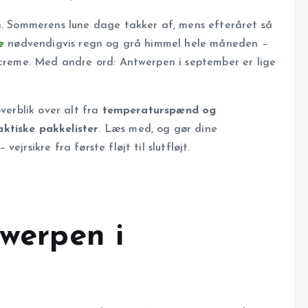
en. Sommerens lune dage takker af, mens efteråret så
e
nødvendigvis regn og grå himmel hele måneden –
olcreme. Med andre ord: Antwerpen i september er lige
overblik over alt fra
temperaturspænd og
aktiske pakkelister
. Læs med, og gør dine
r­sikre fra første fløjt til slutfløjt.
twerpen i