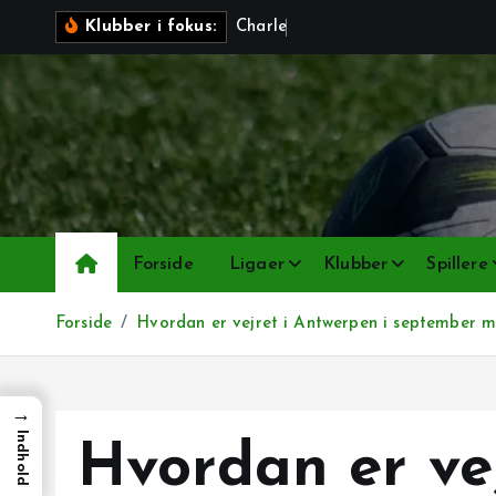
G
C
h
a
r
l
e
r
o
i
Klubber i fokus:
å
t
i
l
i
n
d
h
Forside
Ligaer
Klubber
Spillere
o
l
Forside
Hvordan er vejret i Antwerpen i september 
d
→
Indhold
Hvordan er vej