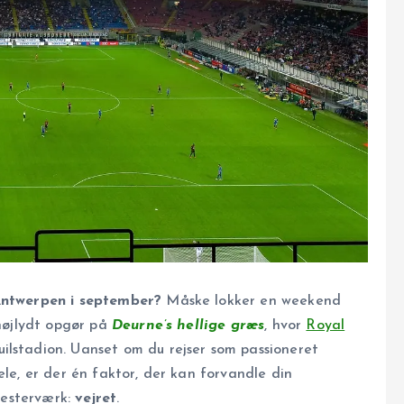
 Antwerpen i september?
Måske lokker en weekend
 højlydt opgør på
Deurne’s hellige græs
, hvor
Royal
ilstadion. Uanset om du rejser som passioneret
ele, er der én faktor, der kan forvandle din
 mesterværk:
vejret
.