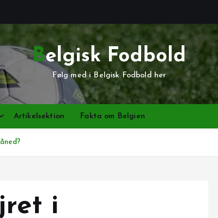
Belgisk Fodbold
Følg med i Belgisk Fodbold her
Artikelsektion
Fakta om Belgien
måned?
ret i