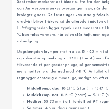
September markerer det bløde skifte fra den belgi
og i Antwerpen mærkes overgangen især, når den 
brolagte gader. De første uger kan stadig føles
gradvist bliver friskere, så du allerede i midten 
Luftfugtigheden ligger typisk i det moderate til hø
°C kan føles varmere, når solen står højt, men ogs
solnedgang.
Dagslængden krymper støt fra ca. 13 t 20 min i s
og solen står op omkring kl. 07:05 (1. sept.) men f
tilsvarende et par grader pr. uge, så gennemsnitt
mens nætterne glider ned mod 9-11 °C. Antallet af
regnbyger er stadig almindelige, særligt om efte
Middeltemp. dag:
18-21 °C (start) → 15-17 °C 
Middeltemp. nat:
11-13 °C (start) → 9-11 °C (s
Nedbør:
55-70 mm i alt, fordelt på 9-11 reg
Soltimer:
4-6 pr. dag i gennemsnit