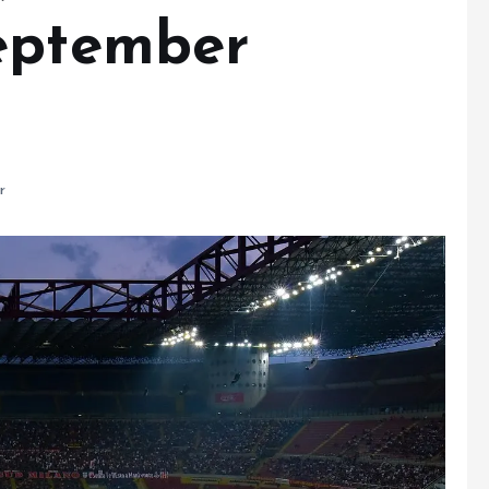
eptember
r