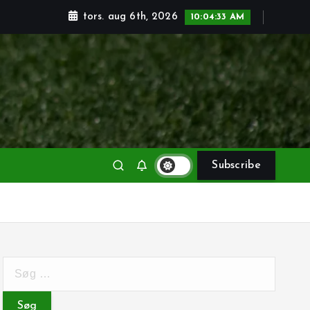
tors. aug 6th, 2026
10:04:34 AM
Subscribe
S
ø
g