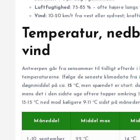
Luftfugtighed:
75-85 % – ofte højere langs 
Vind:
10-20 km/t fra vest eller sydvest; kraft
Temperatur, nedb
vind
Antwerpen går fra sensommer til tidligt efterår i 
temperaturerne. Ifølge de seneste klimadata fra
døgnmiddel på ca.
15 °C
, men spændet er stort: 
mens det i den sidste uge oftere topper omkring 
13-15 °C ned mod køligere 9-11 °C sidst på måneden
Måneddel
Middel max
Mid
1.-10. september
22 °C
14 °C