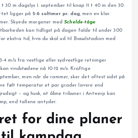
t 30 m dagslys 1. september til knap 11 t 40 m den 30.
ttet ligger på
5-6 soltimer pr. dag
, men en klar
 timer. Skyede morgener med
Schelde-tåge
tbarheden kan tidligst på dagen falde til under 300
r ekstra tid, hvis du skal ud til Bosuilstadion med
-4 m/s fra vestlige eller sydvestlige retninger
kan vindstødene nå 10-12 m/s. Kraftige
eptember, men når de rammer, sker det oftest sidst på
e følt temperatur et par grader lavere end
jrudsigt – og husk, at åbne tribuner i Antwerp kan
mp, end tallene antyder.
et for dine planer
 til kampdag