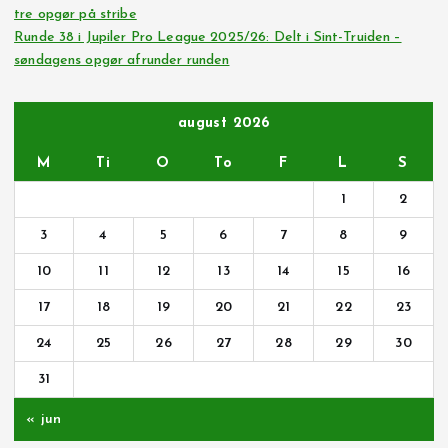
tre opgør på stribe
Runde 38 i Jupiler Pro League 2025/26: Delt i Sint-Truiden –
søndagens opgør afrunder runden
august 2026
M
Ti
O
To
F
L
S
1
2
3
4
5
6
7
8
9
10
11
12
13
14
15
16
17
18
19
20
21
22
23
24
25
26
27
28
29
30
31
« jun