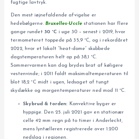
fugtige lavtryk.
Den mest iøjnefaldende afvigelse er
hedebølgerne.
Bruxelles-Uccle
stationen har flere
gange rundet
30 °C
i uge 30 – senest i 2019, hvor
termometeret toppede på 35,9 °C, og i rekordåret
2022, hvor et lokalt “heat-dome” skubbede
dagstemperaturen helt op på 38,1 °C.
Sommervarmen kan dog brydes brat af køligere
vestenvinde; i 2011 faldt maksimal­temperaturen til
blot 18,2 °C midt i ugen, ledsaget af tungt
skydække og morgentemperaturer ned mod 11 °C.
Skybrud & torden:
Konvektive byger er
hyppige. Den 25. juli 2021 gav en stationær
celle 42 mm regn på to timer i Anderlecht,
mens lyn­tælleren registrerede over 1.200
nedslag i regionen.