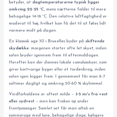
betyder, at
dagtemperaturerne typisk ligger
omkring 22-25 °C
, mens nætterne falder til mere
behagelige 14-16 °C. Den relative luftfugtighed er
moderat til høj, hvilket kan få det til at føles lidt
varmere midt på dagen.
En klassisk uge 30 i Bruxelles byder på
skiftende
skydække
: morgenen starter ofte let skyet, inden
solen bryder igennem frem til eftermiddagen.
Herefter kan der dannes lokale cumulusskyer, som
giver kortvarige byger eller et tordenbrag, inden
solen igen kigger frem. I gennemsnit får man 6-7
soltimer dagligt og omkring 50-60 % skyhimmel.
Vindforholdene er oftest milde –
3-5 m/s fra vest
eller sydvest
– men kan friskes op under
frontpassager. Samlet set får man altså en
sommeruge med lune, behagelige dage, køligere