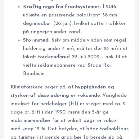
Kraftig regn fra frontsystemer:
I 2016
udløste en passerende polarfront 58 mm
døgnnedbør (26. juli), hvilket satte trafikken
på ringvejen under vand.
Storm­stød:
Selv om middelvinden som regel
holder sig under 4 m/s, måltes der 23 m/s i et
lokalt tordenudbrud 29. juli 2002 – nok til at
vælte reklame­bannere ved Stade Roi
Baudouin.
Klimaforskere peger på, at
hyppigheden og
styrken af disse udsving er voksende
. Varigheds­
indekset for hedebølger (HI) er steget med ca. 2
dage pr. årti siden 1990, mens den 5-årige
maksimum­nedbør for et enkelt døgn er vokset
med knap 12 %. Det betyder, at både fodboldfans
og turister i stigende grad bør forberede sig på