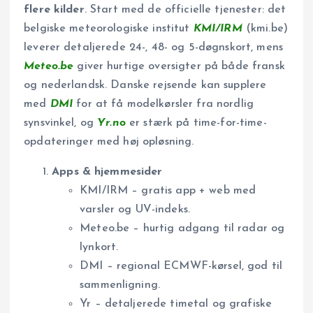
flere kilder
. Start med de officielle tjenester: det
belgiske meteorologiske institut
KMI/IRM
(kmi.be)
leverer detaljerede 24-, 48- og 5-døgnskort, mens
Meteo.be
giver hurtige oversigter på både fransk
og nederlandsk. Danske rejsende kan supplere
med
DMI
for at få modelkørsler fra nordlig
synsvinkel, og
Yr.no
er stærk på time-for-time-
opdateringer med høj opløsning.
Apps & hjemmesider
KMI/IRM – gratis app + web med
varsler og UV-indeks.
Meteo.be – hurtig adgang til radar og
lynkort.
DMI – regional ECMWF-kørsel, god til
sammenligning.
Yr – detaljerede timetal og grafiske