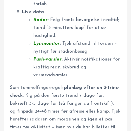
forløb.
Live-data
Radar
: Følg fronts bevægelse i realtid;
tænd “5 minutters loop” for at se
hastighed.
Lynmonitor
: Tjek afstand til torden –
nyttigt før stadionbesøg.
Push-varsler
: Aktivér notifikationer for
kraftig regn, skybrud og
varmeadvarsler.
Som tommelfingerregel:
planlæg efter en 3-trins-
check
. Kig på den første trend 7 dage før,
bekræft 3-5 dage før (så fanger du fronts­kift),
og finpuds 24-48 timer før afrejse eller kamp. Tjek
herefter radaren om morgenen og igen et par
timer før aktivitet – især hvis du har billetter til