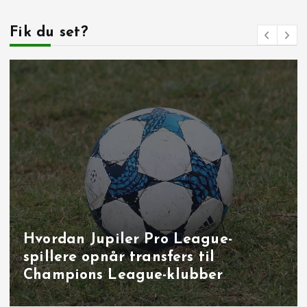
Fik du set?
Målbrag i runde 40: overbevisende
udladninger i Brugge, Sint‑Truiden
og på Joseph Marien