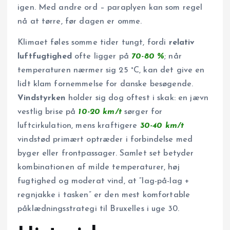
igen. Med andre ord – paraplyen kan som regel
nå at tørre, før dagen er omme.
Klimaet føles somme tider tungt, fordi
relativ
luftfugtighed
ofte ligger på
70-80 %
; når
temperaturen nærmer sig 25 °C, kan det give en
lidt klam fornemmelse for danske besøgende.
Vindstyrken
holder sig dog oftest i skak: en jævn
vestlig brise på
10-20 km/t
sørger for
luftcirkulation, mens kraftigere
30-40 km/t
vindstød primært optræder i forbindelse med
byger eller frontpassager. Samlet set betyder
kombinationen af milde temperaturer, høj
fugtighed og moderat vind, at “lag-på-lag +
regnjakke i tasken” er den mest komfortable
påklædningsstrategi til Bruxelles i uge 30.