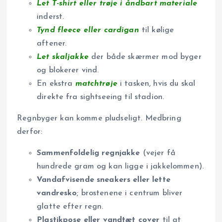
Let T-shirt eller trøje i åndbart materiale
inderst.
Tynd fleece eller cardigan
til kølige
aftener.
Let skaljakke
der både skærmer mod byger
og blokerer vind.
En ekstra
matchtrøje
i tasken, hvis du skal
direkte fra sightseeing til stadion.
Regnbyger kan komme pludseligt. Medbring
derfor:
Sammenfoldelig regnjakke
(vejer få
hundrede gram og kan ligge i jakkelommen).
Vandafvisende sneakers eller lette
vandresko
; brostenene i centrum bliver
glatte efter regn.
Plastikpose eller vandtæt cover
til at