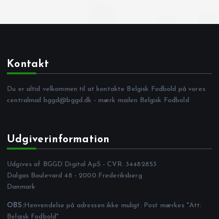
Kontakt
Du er altid velkommen til at kontakte Belgisk Fodbold på vores
centralmail
bggd@bggd.dk
- mærk mailen Belgisk Fodbold
Udgiverinformation
Udgives af BGGD Digital ApS - CVR: 34482853
Dalgas Boulevard 48 - 2000 Frederiksberg
Danmark
OBS:
Henvendelse på adressen ikke muligt. Post mærkes "Att:
Belgisk Fodbold"