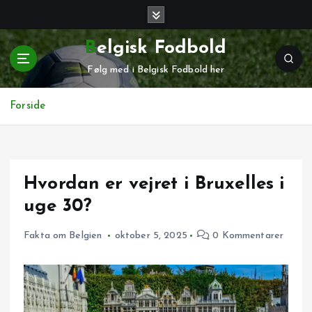
G
å
t
Belgisk Fodbold
i
Følg med i Belgisk Fodbold her
l
i
n
Forside
d
h
o
l
Hvordan er vejret i Bruxelles i
d
uge 30?
Fakta om Belgien
oktober 5, 2025
0 Kommentarer