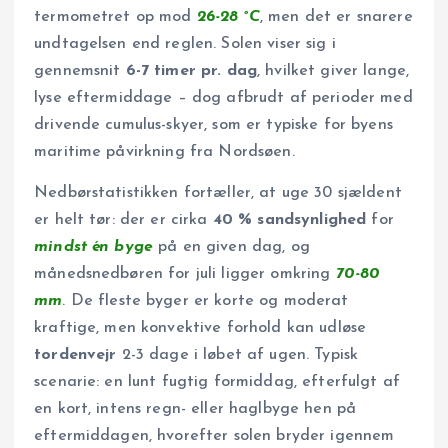
termometret op mod
26-28 °C
, men det er snarere
undtagelsen end reglen. Solen viser sig i
gennemsnit
6-7 timer pr. dag
, hvilket giver lange,
lyse eftermiddage – dog afbrudt af perioder med
drivende cumulus-skyer, som er typiske for byens
maritime påvirkning fra Nordsøen.
Nedbørstatistikken fortæller, at uge 30 sjældent
er helt tør: der er cirka
40 % sandsynlighed
for
mindst én byge
på en given dag, og
månedsnedbøren for juli ligger omkring
70-80
mm
. De fleste byger er korte og moderat
kraftige, men konvektive forhold kan udløse
tordenvejr
2-3 dage i løbet af ugen. Typisk
scenarie: en lunt fugtig formiddag, efterfulgt af
en kort, intens regn- eller haglbyge hen på
eftermiddagen, hvorefter solen bryder igennem