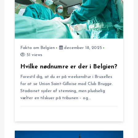
a
v
i
Fakta om Belgien
december 18, 2025
g
51 views
Hvilke nødnumre er der i Belgien?
a
Forestil dig, at du er på weekendtur i Bruxelles
t
for at se Union Saint-Gilloise mod Club Brugge.
Stadionet syder af stemning, men pludselig
i
vælter en tilskuer på tribunen – og…
o
n