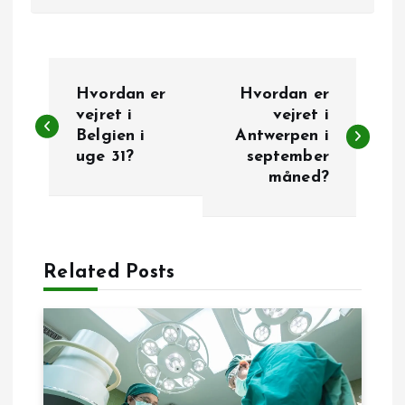
I
Hvordan er
Hvordan er
n
vejret i
vejret i
Belgien i
Antwerpen i
uge 31?
september
d
måned?
l
æ
Related Posts
g
s
n