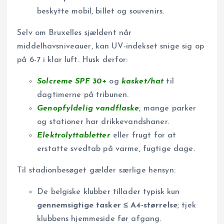
beskytte mobil, billet og souvenirs.
Selv om Bruxelles sjældent når
middelhavsniveauer, kan UV-indekset snige sig op
på 6-7 i klar luft. Husk derfor:
Solcreme SPF 30+
og
kasket/hat
til
dagtimerne på tribunen.
Genopfyldelig vandflaske
; mange parker
og stationer har drikkevandshaner.
Elektrolyttabletter
eller frugt for at
erstatte svedtab på varme, fugtige dage.
Til stadionbesøget gælder særlige hensyn:
De belgiske klubber tillader typisk kun
gennemsigtige tasker ≤ A4-størrelse
; tjek
klubbens hjemmeside før afgang.