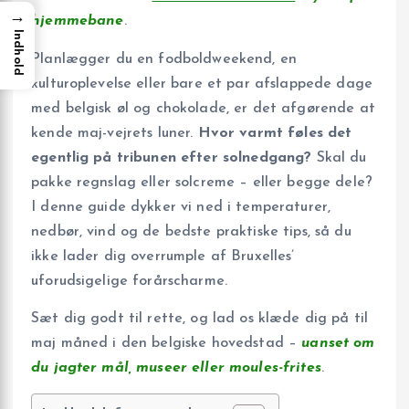
→
hjemmebane
.
Indhold
Planlægger du en fodboldweekend, en
kulturoplevelse eller bare et par afslappede dage
med belgisk øl og chokolade, er det afgørende at
kende maj-vejrets luner.
Hvor varmt føles det
egentlig på tribunen efter solnedgang?
Skal du
pakke regnslag eller solcreme – eller begge dele?
I denne guide dykker vi ned i temperaturer,
nedbør, vind og de bedste praktiske tips, så du
ikke lader dig overrumple af Bruxelles’
uforudsigelige forårscharme.
Sæt dig godt til rette, og lad os klæde dig på til
maj måned i den belgiske hovedstad –
uanset om
du jagter mål, museer eller moules-frites
.