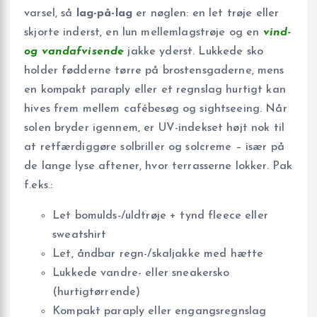
varsel, så
lag-på-lag
er nøglen: en let trøje eller
skjorte inderst, en lun mellemlagstrøje og en
vind-
og vandafvisende
jakke yderst. Lukkede sko
holder fødderne tørre på brostensgaderne, mens
en kompakt paraply eller et regnslag hurtigt kan
hives frem mellem cafébesøg og sightseeing. Når
solen bryder igennem, er UV-indekset højt nok til
at retfærdiggøre solbriller og solcreme – især på
de lange lyse aftener, hvor terrasserne lokker. Pak
f.eks.:
Let bomulds-/uldtrøje + tynd fleece eller
sweatshirt
Let, åndbar regn-/skaljakke med hætte
Lukkede vandre- eller sneakersko
(hurtigtørrende)
Kompakt paraply eller engangsregnslag