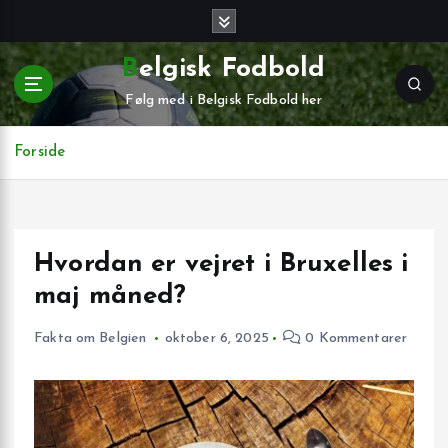
G
å
t
Belgisk Fodbold
i
Følg med i Belgisk Fodbold her
l
i
n
Forside
d
h
o
l
Hvordan er vejret i Bruxelles i
d
maj måned?
Fakta om Belgien
oktober 6, 2025
0 Kommentarer