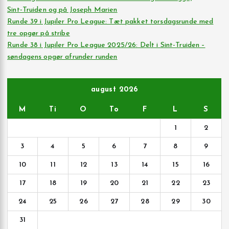
Sint‑Truiden og på Joseph Marien
Runde 39 i Jupiler Pro League: Tæt pakket torsdagsrunde med
tre opgør på stribe
Runde 38 i Jupiler Pro League 2025/26: Delt i Sint-Truiden –
søndagens opgør afrunder runden
august 2026
M
Ti
O
To
F
L
S
1
2
3
4
5
6
7
8
9
10
11
12
13
14
15
16
17
18
19
20
21
22
23
24
25
26
27
28
29
30
31