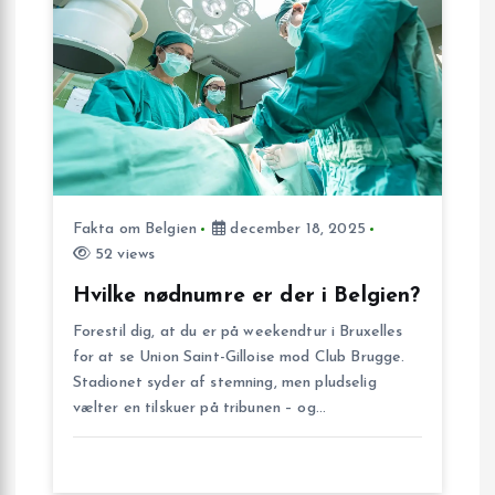
s
n
a
v
i
Fakta om Belgien
december 18, 2025
52 views
g
Hvilke nødnumre er der i Belgien?
a
Forestil dig, at du er på weekendtur i Bruxelles
for at se Union Saint-Gilloise mod Club Brugge.
t
Stadionet syder af stemning, men pludselig
vælter en tilskuer på tribunen – og…
i