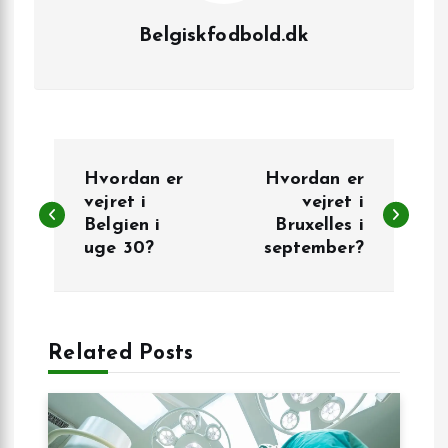
Belgiskfodbold.dk
I
Hvordan er
Hvordan er
n
vejret i
vejret i
Belgien i
Bruxelles i
uge 30?
september?
d
l
æ
Related Posts
g