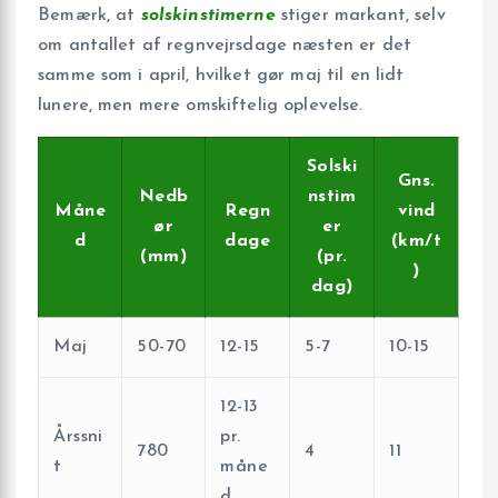
Bemærk, at
solskinstimerne
stiger markant, selv
om antallet af regnvejrsdage næsten er det
samme som i april, hvilket gør maj til en lidt
lunere, men mere omskiftelig oplevelse.
Solski
Gns.
Nedb
nstim
Måne
Regn
vind
ør
er
d
dage
(km/t
(mm)
(pr.
)
dag)
Maj
50-70
12-15
5-7
10-15
12-13
Årssni
pr.
780
4
11
t
måne
d