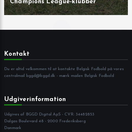
og på Joseph Marien
Kontakt
Du er altid velkommen til at kontakte Belgisk Fodbold på vores
centralmail
bggd@bggd.dk
- mærk mailen Belgisk Fodbold
Udgiverinformation
Udgives af BGGD Digital ApS - CVR: 34482853
Dalgas Boulevard 48 - 2000 Frederiksberg
Danmark