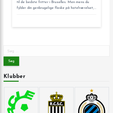
til de bedste fritter i Bruxelles. Men mens du
fylder din genbrugelige flaske på hotelværelset,…
S
ø
g
e
f
Klubber
t
e
r
: