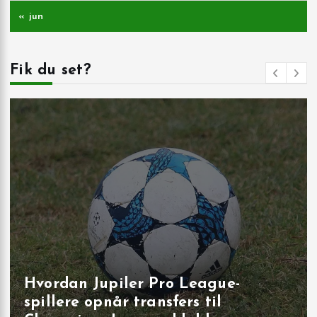
« jun
Fik du set?
Målbrag i runde 40: overbevisende
udladninger i Brugge, Sint‑Truiden