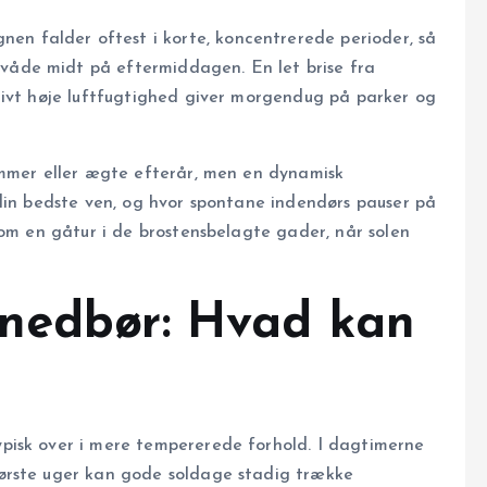
nen falder oftest i korte, koncentrerede perioder, så
åde midt på eftermiddagen. En let brise fra
tivt høje luftfugtighed giver morgendug på parker og
ommer eller ægte efterår, men en dynamisk
din bedste ven, og hvor spontane indendørs pauser på
som en gåtur i de brostensbelagte gader, når solen
 nedbør: Hvad kan
pisk over i mere tempererede forhold. I dagtimerne
ørste uger kan gode soldage stadig trække