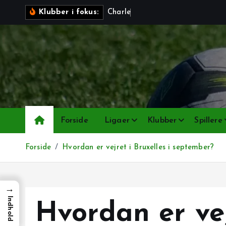
G
C
h
a
r
l
e
r
o
i
Klubber i fokus:
å
t
i
l
i
n
d
h
Forside
Ligaer
Klubber
Spillere
o
l
Forside
Hvordan er vejret i Bruxelles i september?
d
→
Indhold
Hvordan er vej