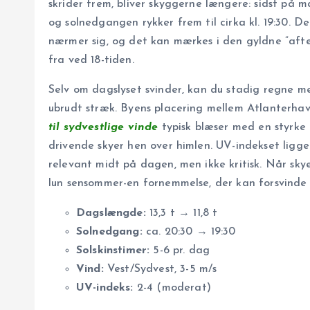
skrider frem, bliver skyggerne længere: sidst på
og solnedgangen rykker frem til cirka kl. 19:30. D
nærmer sig, og det kan mærkes i den gyldne ”afte
fra ved 18-tiden.
Selv om dagslyset svinder, kan du stadig regne 
ubrudt stræk. Byens placering mellem Atlanterha
til sydvestlige vinde
typisk blæser med en styrke p
drivende skyer hen over himlen. UV-indekset ligg
relevant midt på dagen, men ikke kritisk. Når sky
lun sensommer-en fornemmelse, der kan forsvinde l
Dagslængde:
13,3 t → 11,8 t
Solnedgang:
ca. 20:30 → 19:30
Solskinstimer:
5-6 pr. dag
Vind:
Vest/Sydvest, 3-5 m/s
UV-indeks:
2-4 (moderat)