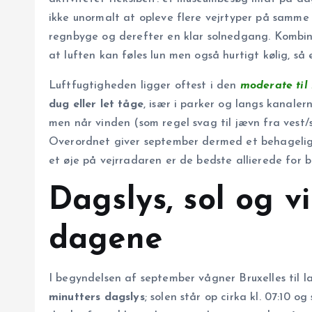
ikke unormalt at opleve flere vejrtyper på samme 
regnbyge og derefter en klar solnedgang. Kombina
at luften kan føles lun men også hurtigt kølig, så 
Luftfugtigheden ligger oftest i den
moderate til
dug eller let tåge
, især i parker og langs kanaler
men når vinden (som regel svag til jævn fra vest/sy
Overordnet giver september dermed et behageligt
et øje på vejrradaren er de bedste allierede for 
Dagslys, sol og v
dagene
I begyndelsen af september vågner Bruxelles til
minutters dagslys
; solen står op cirka kl. 07:10 