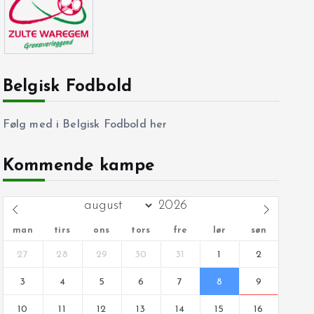
Belgisk Fodbold
Følg med i Belgisk Fodbold her
Kommende kampe
man
tirs
ons
tors
fre
lør
søn
27
28
29
30
31
1
2
3
4
5
6
7
8
9
10
11
12
13
14
15
16