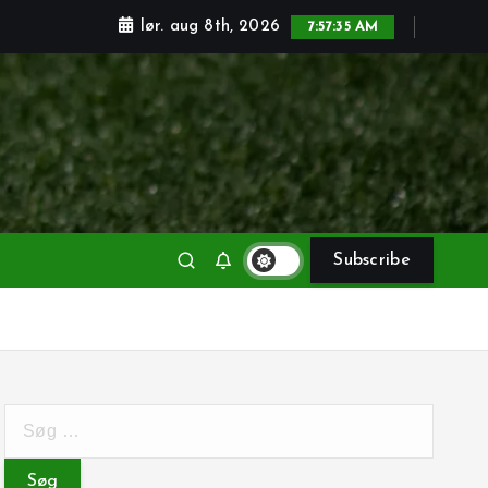
lør. aug 8th, 2026
7:57:37 AM
Subscribe
S
ø
g