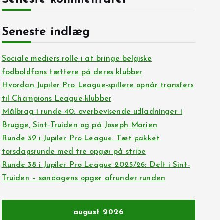
Seneste kommentarer
Seneste indlæg
Sociale mediers rolle i at bringe belgiske
fodboldfans tættere på deres klubber
Hvordan Jupiler Pro League-spillere opnår transfers
til Champions League-klubber
Målbrag i runde 40: overbevisende udladninger i
Brugge, Sint‑Truiden og på Joseph Marien
Runde 39 i Jupiler Pro League: Tæt pakket
torsdagsrunde med tre opgør på stribe
Runde 38 i Jupiler Pro League 2025/26: Delt i Sint-
Truiden – søndagens opgør afrunder runden
august 2026