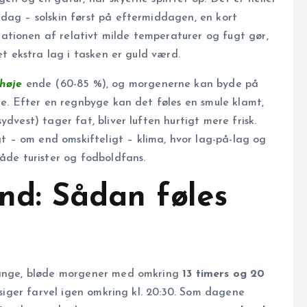
dag – solskin først på eftermiddagen, en kort
tionen af relativt milde temperaturer og fugt gør,
et ekstra lag i tasken er guld værd.
 høje
ende (60-85 %), og morgenerne kan byde på
ne. Efter en regnbyge kan det føles en smule klamt,
dvest) tager fat, bliver luften hurtigt mere frisk.
 – om end omskifteligt – klima, hvor lag-på-lag og
både turister og fodboldfans.
ind: Sådan føles
 lange, bløde morgener med omkring
13 timers og 20
og siger farvel igen omkring kl. 20:30. Som dagene