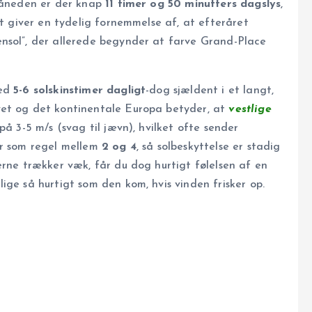
 måneden er der knap
11 timer og 50 minutters dagslys
,
et giver en tydelig fornemmelse af, at efteråret
nsol”, der allerede begynder at farve Grand-Place
med
5-6 solskinstimer dagligt
-dog sjældent i et langt,
vet og det kontinentale Europa betyder, at
vestlige
å 3-5 m/s (svag til jævn), hvilket ofte sender
er som regel mellem
2 og 4
, så solbeskyttelse er stadig
erne trækker væk, får du dog hurtigt følelsen af en
ige så hurtigt som den kom, hvis vinden frisker op.