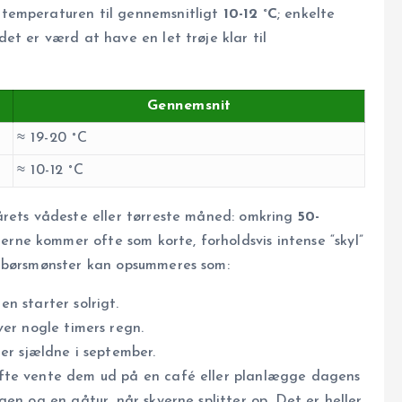
temperaturen til gennemsnitligt
10-12 °C
; enkelte
et er værd at have en let trøje klar til
Gennemsnit
≈ 19-20 °C
≈ 10-12 °C
årets vådeste eller tørreste måned: omkring
50-
gerne kommer ofte som korte, forholdsvis intense “skyl”
edbørsmønster kan opsummeres som:
n starter solrigt.
ver nogle timers regn.
er sjældne i september.
fte vente dem ud på en café eller planlægge dagens
en og en gåtur, når skyerne splitter op. Det er heller