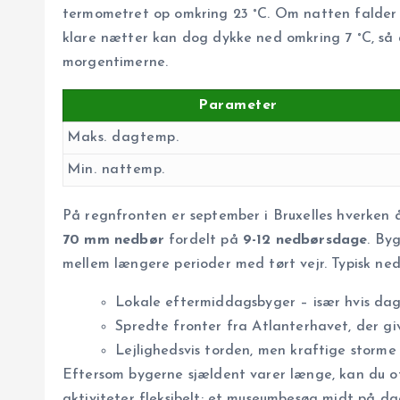
termometret op omkring 23 °C. Om natten falder 
klare nætter kan dog dykke ned omkring 7 °C, så d
morgentimerne.
Parameter
Maks. dagtemp.
Min. nattemp.
På regnfronten er september i Bruxelles hverken 
70 mm nedbør
fordelt på
9-12 nedbørsdage
. By
mellem længere perioder med tørt vejr. Typisk n
Lokale eftermiddagsbyger – især hvis dage
Spredte fronter fra Atlanterhavet, der gi
Lejlighedsvis torden, men kraftige storme 
Eftersom bygerne sjældent varer længe, kan du o
aktiviteter fleksibelt: et museumbesøg midt på dag