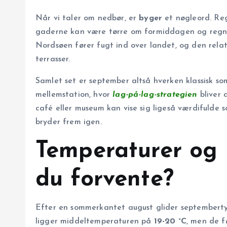
Når vi taler om nedbør, er
byger
et nøgleord. Reg
gaderne kan være tørre om formiddagen og regnv
Nordsøen fører fugt ind over landet, og den rela
terrasser.
Samlet set er september altså hverken klassisk s
mellemstation, hvor
lag-på-lag-strategien
bliver 
café eller museum kan vise sig ligeså værdifulde 
bryder frem igen.
Temperaturer og
du forvente?
Efter en sommerkantet august glider septemberty
ligger middeltemperaturen på
19-20 °C
, men de f