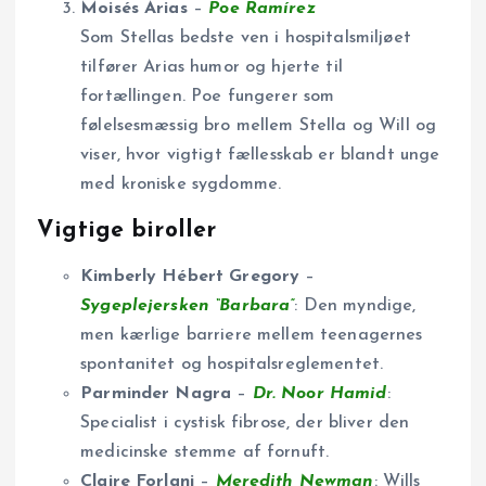
Moisés Arias
–
Poe Ramírez
Som Stellas bedste ven i hospitalsmiljøet
tilfører Arias humor og hjerte til
fortællingen. Poe fungerer som
følelsesmæssig bro mellem Stella og Will og
viser, hvor vigtigt fællesskab er blandt unge
med kroniske sygdomme.
Vigtige biroller
Kimberly Hébert Gregory
–
Sygeplejersken “Barbara”
: Den myndige,
men kærlige barriere mellem teenagernes
spontanitet og hospitalsreglementet.
Parminder Nagra
–
Dr. Noor Hamid
:
Specialist i cystisk fibrose, der bliver den
medicinske stemme af fornuft.
Claire Forlani
–
Meredith Newman
: Wills