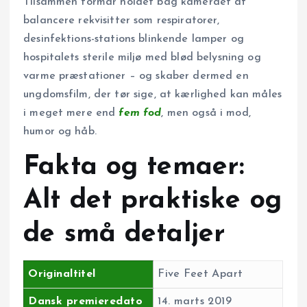
Tilsammen formår holdet bag kameraet at
balancere rekvisitter som respiratorer,
desinfektions-stations blinkende lamper og
hospitalets sterile miljø med blød belysning og
varme præstationer – og skaber dermed en
ungdomsfilm, der tør sige, at kærlighed kan måles
i meget mere end
fem fod
, men også i mod,
humor og håb.
Fakta og temaer:
Alt det praktiske og
de små detaljer
Originaltitel
Five Feet Apart
Dansk premieredato
14. marts 2019