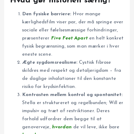
Hvad gør historien særlig?
Den fysiske barriere:
Hvor mange
kærlighedsfilm viser par, der må springe over
sociale eller følelsesmæssige forhindringer,
præsenterer
Five Feet Apart
en helt konkret
fysisk begrænsning, som man mærker i hver
eneste scene.
Ægte sygdomsrealisme:
Cystisk fibrose
skildres med respekt og detaljerigdom – fra
de daglige inhalationer til den konstante
risiko for krydsinfektion.
Kontrasten mellem kontrol og spontanitet:
Stella er struktureret og regelbunden; Will er
impulsiv og træt af restriktioner. Deres
forhold udfordrer dem begge til at
genoverveje,
hvordan
de vil leve, ikke bare