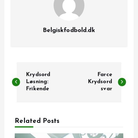
Belgiskfodbold.dk
I
Krydsord
Farce
n
Løsning:
Krydsord
Frikende
svar
d
l
Related Posts
æ