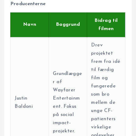
Producenterne
Bidrag til
Navn
Baggrund
filmen
Drev
projektet
frem fra idé
til færdig
Grundlægge
film og
r af
fungerede
Wayfarer
som bro
Justin
Entertainm
mellem de
Baldoni
ent. Fokus
unge CF-
på social
patienters
impact-
virkelige
projekter.
oplevelser