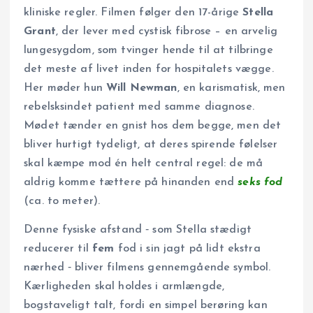
kliniske regler. Filmen følger den 17-årige
Stella
Grant
, der lever med cystisk fibrose – en arvelig
lungesygdom, som tvinger hende til at tilbringe
det meste af livet inden for hospitalets vægge.
Her møder hun
Will Newman
, en karismatisk, men
rebelsksindet patient med samme diagnose.
Mødet tænder en gnist hos dem begge, men det
bliver hurtigt tydeligt, at deres spirende følelser
skal kæmpe mod én helt central regel: de må
aldrig komme tættere på hinanden end
seks fod
(ca. to meter).
Denne fysiske afstand ‑ som Stella stædigt
reducerer til
fem
fod i sin jagt på lidt ekstra
nærhed ‑ bliver filmens gennemgående symbol.
Kærligheden skal holdes i armlængde,
bogstaveligt talt, fordi en simpel berøring kan