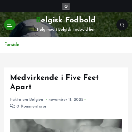
G
å
t
Belgisk Fodbold
i
Følg med i Belgisk Fodbold her
l
i
n
Forside
d
h
o
l
Medvirkende i Five Feet
d
Apart
Fakta om Belgien
november 11, 2025
0 Kommentarer