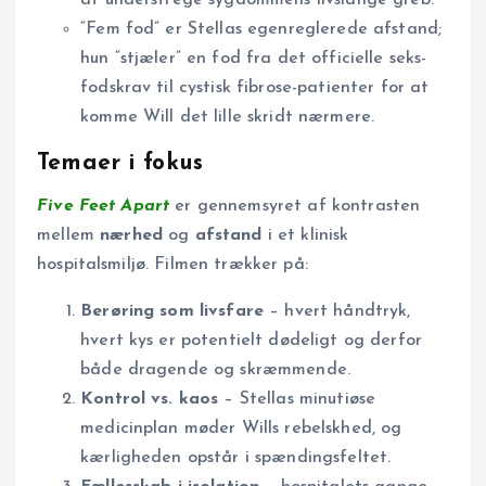
at understrege sygdommens livslange greb.
“Fem fod” er Stellas egenreglerede afstand;
hun “stjæler” en fod fra det officielle seks-
fodskrav til cystisk fibrose-patienter for at
komme Will det lille skridt nærmere.
Temaer i fokus
Five Feet Apart
er gennemsyret af kontrasten
mellem
nærhed
og
afstand
i et klinisk
hospitalsmiljø. Filmen trækker på:
Berøring som livsfare
– hvert håndtryk,
hvert kys er potentielt dødeligt og derfor
både dragende og skræmmende.
Kontrol vs. kaos
– Stellas minutiøse
medicinplan møder Wills rebelskhed, og
kærligheden opstår i spændingsfeltet.