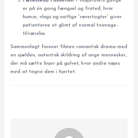
Fællesskab i isolation
– hospitalets gange
er på én gang fængsel og fristed, hvor
humor, vlogs og natlige “røvertogter” giver
patienterne et glimt af normal teenage­
tilværelse.
Sammenlagt forener filmen romantisk drama med
en sjælden, autentisk skildring af unge mennesker,
der må sætte linjer på gulvet, hvor andre nøjes
med at tegne dem i hjertet.