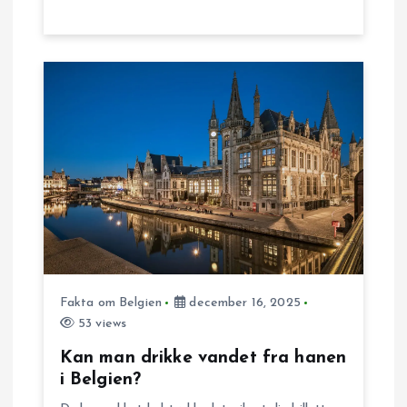
i
o
n
Fakta om Belgien
december 16, 2025
53 views
Kan man drikke vandet fra hanen
i Belgien?