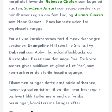
hospitalet levende:
Rebecca Chulew
som læge på
vagten,
Sue-Lynn Ansari
som sygeplejersken der
håndhæver reglen om fem fod, og
Ariana Guerra
som Hope Gomez – Poes kæreste uden for
sygehusets vægge.
For at vise karakterernes fortid medvirker yngre
versioner:
Evangeline Hill
som lille Stella,
Ivy
Dubreuil
som Abby i barndomsflashbacks og
Kristopher Perez
som den unge Poe. De korte
scener giver publikum et glimt af et “før”, som
kontrastrerer de sterile hospitalsgange.
Tilsammen bringer dette cast både sårbarhed,
humor og autenticitet til en film, hvor hver replik
og hvert blik tæller mere end de fysiske
berøringer, karaktererne længes efter.