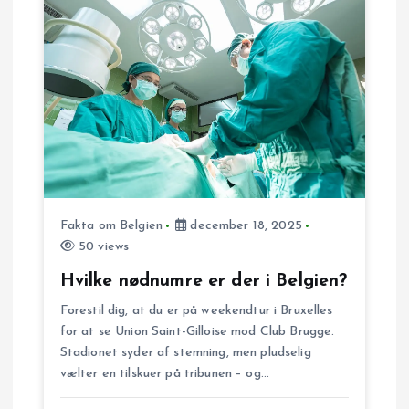
g
s
n
a
v
Fakta om Belgien
december 18, 2025
i
50 views
g
Hvilke nødnumre er der i Belgien?
Forestil dig, at du er på weekendtur i Bruxelles
a
for at se Union Saint-Gilloise mod Club Brugge.
Stadionet syder af stemning, men pludselig
t
vælter en tilskuer på tribunen – og…