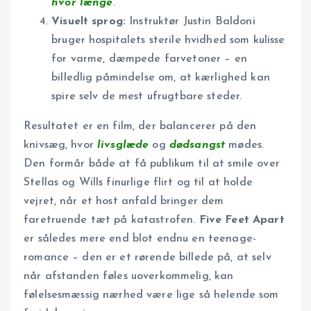
hvor længe
.
Visuelt sprog:
Instruktør Justin Baldoni
bruger hospitalets sterile hvidhed som kulisse
for varme, dæmpede farvetoner – en
billedlig påmindelse om, at kærlighed kan
spire selv de mest ufrugtbare steder.
Resultatet er en film, der balancerer på den
knivsæg, hvor
livsglæde
og
dødsangst
mødes.
Den formår både at få publikum til at smile over
Stellas og Wills finurlige flirt og til at holde
vejret, når et host anfald bringer dem
faretruende tæt på katastrofen.
Five Feet Apart
er således mere end blot endnu en teenage-
romance – den er et rørende billede på, at selv
når afstanden føles uoverkommelig, kan
følelsesmæssig nærhed være lige så helende som