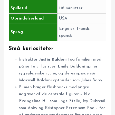
Spilletid
116 minutter
Oprindelsesland
USA
Engelsk, fransk,
Sprog
spansk
Små kuriositeter
Instruktør
Justin Baldoni
tog familien med
på settet: Hustruen
Emily Baldoni
spiller
sygeplejersken Julie, og deres spæde søn
Maxwell Baldoni
optræder som Julies Baby.
Filmen bruger flashbacks med yngre
udgaver af de centrale figurer – bl.a.
Evangeline Hill som unge Stella, Ivy Dubreuil
som Abby og Kristopher Perez som Poe – for