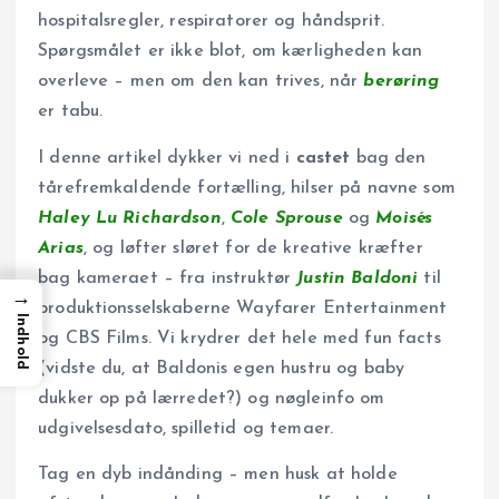
hospitalsregler, respiratorer og håndsprit.
Spørgsmålet er ikke blot, om kærligheden kan
overleve – men om den kan trives, når
berøring
er tabu.
I denne artikel dykker vi ned i
castet
bag den
tårefremkaldende fortælling, hilser på navne som
Haley Lu Richardson
,
Cole Sprouse
og
Moisés
Arias
, og løfter sløret for de kreative kræfter
bag kameraet – fra instruktør
Justin Baldoni
til
→
produktionsselskaberne Wayfarer Entertainment
Indhold
og CBS Films. Vi krydrer det hele med fun facts
(vidste du, at Baldonis egen hustru og baby
dukker op på lærredet?) og nøgleinfo om
udgivelsesdato, spilletid og temaer.
Tag en dyb indånding – men husk at holde