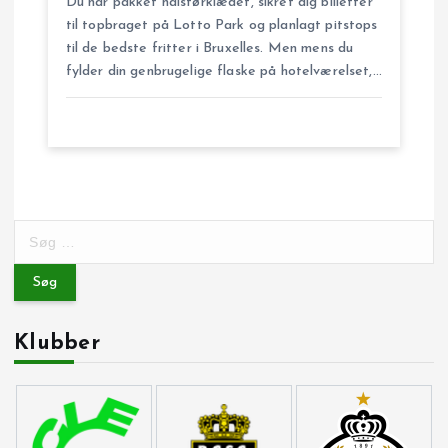
Du har pakket halstørklædet, sikret dig billetter
til topbraget på Lotto Park og planlagt pitstops
til de bedste fritter i Bruxelles. Men mens du
fylder din genbrugelige flaske på hotelværelset,…
S
ø
g
e
f
Klubber
t
e
r
: