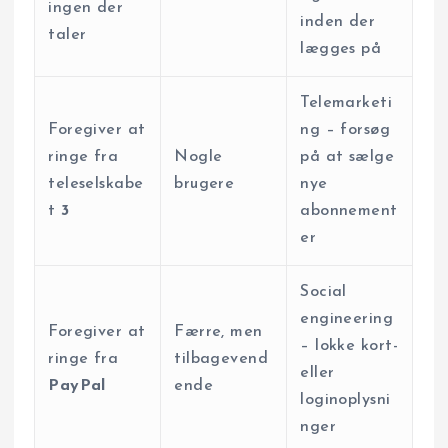
ingen der
inden der
taler
lægges på
Telemarketi
Foregiver at
ng – forsøg
ringe fra
Nogle
på at sælge
teleselskabe
brugere
nye
t
3
abonnement
er
Social
engineering
Foregiver at
Færre, men
– lokke kort-
ringe fra
tilbagevend
eller
PayPal
ende
loginoplysni
nger