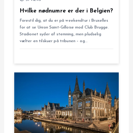
g
Hvilke nødnumre er der i Belgien?
Forestil dig, at du er på weekendtur i Bruxelles
a
for at se Union Saint-Gilloise mod Club Brugge.
Stadionet syder af stemning, men pludselig
t
vælter en tilskuer på tribunen – og…
i
o
n