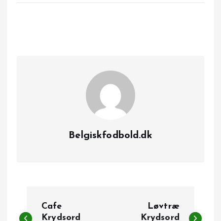
Belgiskfodbold.dk
I
Cafe
Løvtræ
Krydsord
Krydsord