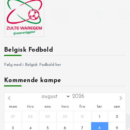
Belgisk Fodbold
Følg med i Belgisk Fodbold her
Kommende kampe
man
tirs
ons
tors
fre
lør
søn
27
28
29
30
31
1
2
3
4
5
6
7
8
9