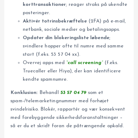
korttransaktioner
; reager straks på ukendte
posteringer.
Aktivér totrinsbekræftelse
(2FA) på e-mail,
netbank, sociale medier og betalingsapps.
Opdater din blokeringsliste løbende
;
svindlere hopper ofte til numre med samme
start (f.eks. 53 57 04 xx).
Overvej apps med
“call screening”
(f.eks.
Truecaller eller Hiya), der kan identificere
kendte spamnumre.
Konklusion:
Behandl
53 57 04 79
som et
spam-/telemarketingnummer med forhøjet
svindelrisiko. Blokér, rapportér og vær konsekvent
med forebyggende sikkerhedsforanstaltninger –
så er du et skridt foran de påtrængende opkald.