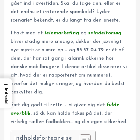
gået ind i overtiden. Skal du tage den, eller er
det endnu et irriterende spamkald? Lyder
scenariet bekendt, er du langt fra den eneste.
I takt med at
telemarketing
og
svindelforsøg
bliver stadig mere snedige, dukker der jævnligt
nye mystiske numre op – og
53 57 04 79
er ét af
dem, der har sat gang i alarmklokkerne hos
danske mobilbrugere. I denne artikel dissekerer vi
alt, hvad der er rapporteret om nummeret,
→
hvorfor det muligvis ringer, og hvordan du bedst
Indhold
beskytter dig.
Sæt dig godt til rette – vi giver dig det
fulde
overblik
, så du kan holde fokus på det, der
virkelig tæller: fodbolden… og din egen sikkerhed.
Indholdsfortegnelse