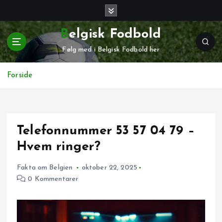
G
å
t
Belgisk Fodbold
i
Følg med i Belgisk Fodbold her
l
i
n
Forside
d
h
o
l
Telefonnummer 53 57 04 79 –
d
Hvem ringer?
Fakta om Belgien
oktober 22, 2025
0 Kommentarer