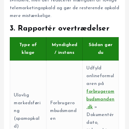
svindlere, men det reducerer mængden af lovlige
telemarketingopkald og gør de resterende opkald
mere mistænkelige.
3. Rapportér overtrædelser
Type af
Myndighed
Sådan gør
klage
/ instans
du
Udfyld
onlineformul
aren på
forbrugerom
Ulovlig
budsmanden
markedsføri
Forbrugero
.dk
»
ng
mbudsmand
Dokumentér
(spamopkal
en
dato,
d)