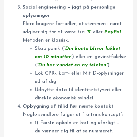
Social engineering – jagt på personlige
oplysninger
Flere brugere fortæller, at stemmen i røret
udgiver sig for at være fra
“3”
eller
PayPal
.
Metoden er klassisk:
Skab panik (
“Din konto bliver lukket
om 10 minutter”
) eller en gevinstfølelse
(
“Du har vundet en ny telefon”
)
Lok CPR-, kort- eller MitID-oplysninger
ud af dig
Udnytte data til identitetstyveri eller
direkte økonomisk svindel
Opbygning af tillid før næste kontakt
Nogle svindlere følger et “to-trins-koncept”:
1) Første opkald er kort og ufarligt –
du vænner dig til at se nummeret.