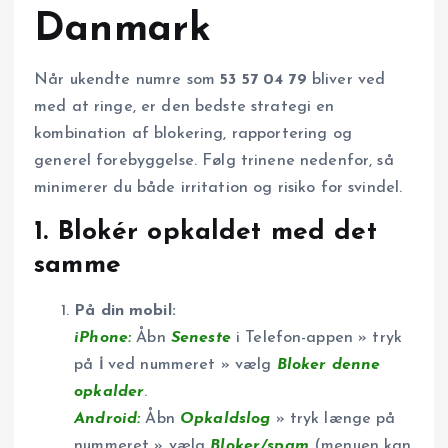
Danmark
Når ukendte numre som
53 57 04 79
bliver ved
med at ringe, er den bedste strategi en
kombination af blokering, rapportering og
generel forebyggelse. Følg trinene nedenfor, så
minimerer du både irritation og risiko for svindel.
1. Blokér opkaldet med det
samme
På din mobil:
iPhone:
Åbn
Seneste
i Telefon-appen » tryk
på
ℹ
ved nummeret » vælg
Bloker denne
opkalder
.
Android:
Åbn
Opkaldslog
» tryk længe på
nummeret » vælg
Bloker/spam
(menuen kan