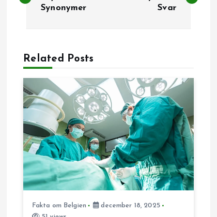
n
Synonymer
Svar
d
l
Related Posts
æ
g
s
n
a
v
Fakta om Belgien
december 18, 2025
i
51 views