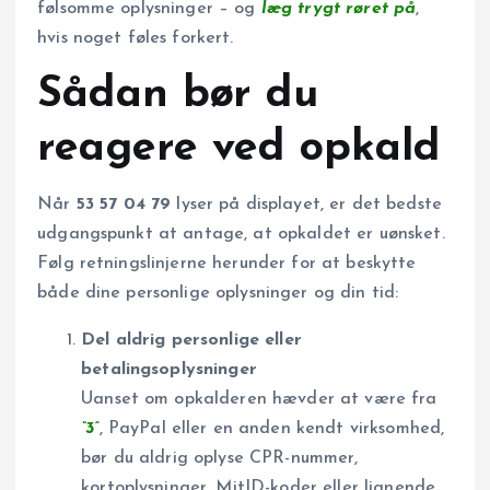
følsomme oplysninger – og
læg trygt røret på
,
hvis noget føles forkert.
Sådan bør du
reagere ved opkald
Når
53 57 04 79
lyser på displayet, er det bedste
udgangspunkt at antage, at opkaldet er uønsket.
Følg retningslinjerne herunder for at beskytte
både dine personlige oplysninger og din tid:
Del aldrig personlige eller
betalingsoplysninger
Uanset om opkalderen hævder at være fra
“3”
, PayPal eller en anden kendt virksomhed,
bør du aldrig oplyse CPR-nummer,
kortoplysninger, MitID-koder eller lignende.