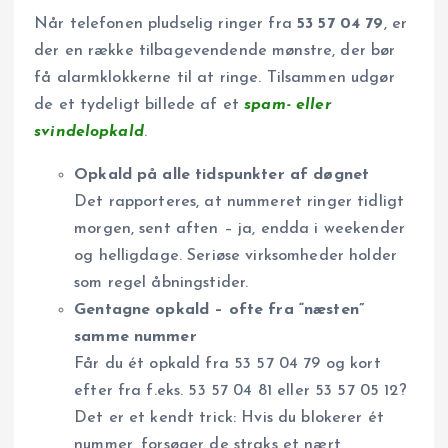
Når telefonen pludselig ringer fra
53 57 04 79
, er
der en række tilbagevendende mønstre, der bør
få alarmklokkerne til at ringe. Tilsammen udgør
de et tydeligt billede af et
spam- eller
svindelopkald
.
Opkald på alle tidspunkter af døgnet
Det rapporteres, at nummeret ringer tidligt
morgen, sent aften – ja, endda i weekender
og helligdage. Seriøse virksomheder holder
som regel åbningstider.
Gentagne opkald – ofte fra “næsten”
samme nummer
Får du ét opkald fra 53 57 04 79 og kort
efter fra f.eks. 53 57 04 81 eller 53 57 05 12?
Det er et kendt trick: Hvis du blokerer ét
nummer, forsøger de straks et nært